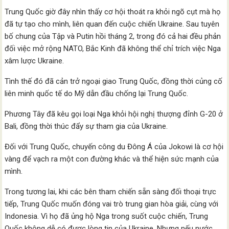
Trung Quốc giờ đây nhìn thấy cơ hội thoát ra khỏi ngõ cụt mà họ
đã tự tạo cho mình, liên quan đến cuộc chiến Ukraine. Sau tuyên
bố chung của Tập và Putin hồi tháng 2, trong đó cả hai đều phản
đối việc mở rộng NATO, Bắc Kinh đã không thể chỉ trích việc Nga
xâm lược Ukraine.
Tình thế đó đã cản trở ngoại giao Trung Quốc, đồng thời củng cố
liên minh quốc tế do Mỹ dẫn đầu chống lại Trung Quốc.
Phương Tây đã kêu gọi loại Nga khỏi hội nghị thượng đỉnh G-20 ở
Bali, đồng thời thúc đẩy sự tham gia của Ukraine.
Đối với Trung Quốc, chuyến công du Đông Á của Jokowi là cơ hội
vàng để vạch ra một con đường khác và thể hiện sức mạnh của
mình.
Trong tương lai, khi các bên tham chiến sẵn sàng đối thoại trực
tiếp, Trung Quốc muốn đóng vai trò trung gian hòa giải, cùng với
Indonesia. Vì họ đã ủng hộ Nga trong suốt cuộc chiến, Trung
Quốc không dễ có được lòng tin của Ukraine. Nhưng nếu nước