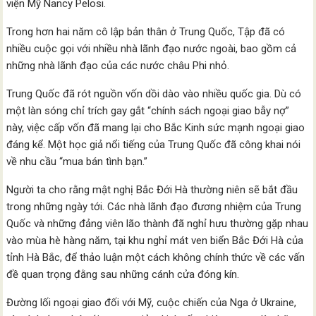
viện Mỹ Nancy Pelosi.
Trong hơn hai năm cô lập bản thân ở Trung Quốc, Tập đã có
nhiều cuộc gọi với nhiều nhà lãnh đạo nước ngoài, bao gồm cả
những nhà lãnh đạo của các nước châu Phi nhỏ.
Trung Quốc đã rót nguồn vốn dồi dào vào nhiều quốc gia. Dù có
một làn sóng chỉ trích gay gắt “chính sách ngoại giao bẫy nợ”
này, việc cấp vốn đã mang lại cho Bắc Kinh sức mạnh ngoại giao
đáng kể. Một học giả nổi tiếng của Trung Quốc đã công khai nói
về nhu cầu “mua bán tình bạn.”
Người ta cho rằng mật nghị Bắc Đới Hà thường niên sẽ bắt đầu
trong những ngày tới. Các nhà lãnh đạo đương nhiệm của Trung
Quốc và những đảng viên lão thành đã nghỉ hưu thường gặp nhau
vào mùa hè hàng năm, tại khu nghỉ mát ven biển Bắc Đới Hà của
tỉnh Hà Bắc, để thảo luận một cách không chính thức về các vấn
đề quan trọng đằng sau những cánh cửa đóng kín.
Đường lối ngoại giao đối với Mỹ, cuộc chiến của Nga ở Ukraine,