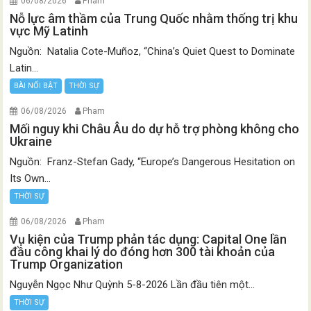
06/08/2026
Pham
Nỗ lực âm thầm của Trung Quốc nhằm thống trị khu
vực Mỹ Latinh
Nguồn: Natalia Cote-Muñoz, “China’s Quiet Quest to Dominate
Latin...
BÀI NỔI BẬT
THỜI SỰ
06/08/2026
Pham
Mối nguy khi Châu Âu do dự hỗ trợ phòng không cho
Ukraine
Nguồn: Franz-Stefan Gady, “Europe’s Dangerous Hesitation on
Its Own...
THỜI SỰ
06/08/2026
Pham
Vụ kiện của Trump phản tác dụng: Capital One lần
đầu công khai lý do đóng hơn 300 tài khoản của
Trump Organization
Nguyễn Ngọc Như Quỳnh 5-8-2026 Lần đầu tiên một...
THỜI SỰ