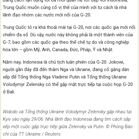
Bằng cách tận dụng tối đa mối quan hệ tốt đẹp với Indonesia,
Trung Quốc muốn củng cố vị thế của mình với tư cách là nhà
lãnh đạo nhóm các nước mới nổi của G-20.
Trung Quốc tỏ ra khá thoải mái tại G-20, nơi các quốc gia mới nổi
chiếm đa số. Dù vậy, nước này không phải là một thành viên của
G-7, bao gồm các quốc gia theo thể chế tự do và công nghiệp
hóa lớn – gồm Mỹ, Anh, Canada, Đức, Pháp, Ý và Nhật.
Năm nay, Indonesia là chủ tịch luân phiên của G-20. Jokowi,
người gần đây đã đến thăm Nga và Ukraine, đang cố gắng dàn
xếp để Tổng thống Nga Vladimir Putin và Tổng thống Ukraine
Volodymyr Zelensky có thể gặp mặt trực tiếp tại cuộc họp G-20
ở Bali.
Widodo và Tổng thống Ukraine Volodymyr Zelensky gặp nhau tại
Kyiv vào ngày 29/06. Nhà lãnh đạo Indonesia đang tìm cách sắp
xếp một cuộc gặp trực tiếp giữa Zelensky và Putin. © Phòng Báo
chí của TT Ukraine / Reuters