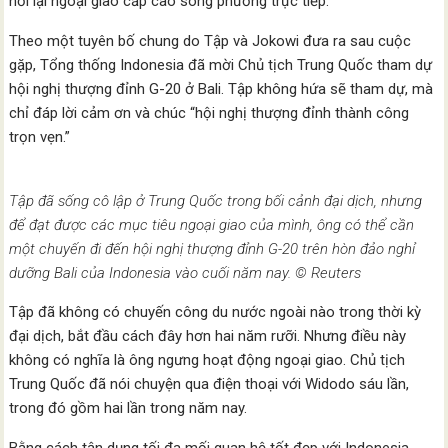
nối lại ngoại giao cấp cao song phương trực tiếp.
Theo một tuyên bố chung do Tập và Jokowi đưa ra sau cuộc
gặp, Tổng thống Indonesia đã mời Chủ tịch Trung Quốc tham dự
hội nghị thượng đỉnh G-20 ở Bali. Tập không hứa sẽ tham dự, mà
chỉ đáp lời cảm ơn và chúc “hội nghị thượng đỉnh thành công
trọn vẹn.”
Tập đã sống cô lập ở Trung Quốc trong bối cảnh đại dịch, nhưng
để đạt được các mục tiêu ngoại giao của mình, ông có thể cần
một chuyến đi đến hội nghị thượng đỉnh G-20 trên hòn đảo nghỉ
dưỡng Bali của Indonesia vào cuối năm nay. © Reuters
Tập đã không có chuyến công du nước ngoài nào trong thời kỳ
đại dịch, bắt đầu cách đây hơn hai năm rưỡi. Nhưng điều này
không có nghĩa là ông ngưng hoạt động ngoại giao. Chủ tịch
Trung Quốc đã nói chuyện qua điện thoại với Widodo sáu lần,
trong đó gồm hai lần trong năm nay.