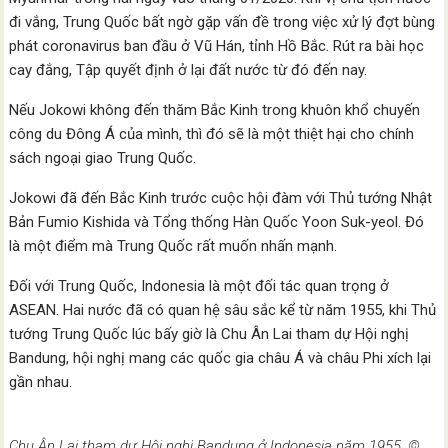
đi vắng, Trung Quốc bất ngờ gặp vấn đề trong việc xử lý đợt bùng
phát coronavirus ban đầu ở Vũ Hán, tỉnh Hồ Bắc. Rút ra bài học
cay đắng, Tập quyết định ở lại đất nước từ đó đến nay.
Nếu Jokowi không đến thăm Bắc Kinh trong khuôn khổ chuyến
công du Đông Á của mình, thì đó sẽ là một thiệt hại cho chính
sách ngoại giao Trung Quốc.
Jokowi đã đến Bắc Kinh trước cuộc hội đàm với Thủ tướng Nhật
Bản Fumio Kishida và Tổng thống Hàn Quốc Yoon Suk-yeol. Đó
là một điểm mà Trung Quốc rất muốn nhấn mạnh.
Đối với Trung Quốc, Indonesia là một đối tác quan trọng ở
ASEAN. Hai nước đã có quan hệ sâu sắc kể từ năm 1955, khi Thủ
tướng Trung Quốc lúc bấy giờ là Chu Ân Lai tham dự Hội nghị
Bandung, hội nghị mang các quốc gia châu Á và châu Phi xích lại
gần nhau.
Chu Ân Lai tham dự Hội nghị Bandung ở Indonesia năm 1955. ©