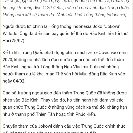
Tại cuộc gặp của họ vào ngày 26/07, Widodo đã mời Tập tham dự
hội nghị thượng đỉnh G-20 ở Bali, mặc dù nhà lãnh đạo Trung Quốc
không cam kết sẽ tham dự. (Ảnh của Phủ Tổng thống Indonesia)
Người được lợi chính là Tổng thống Indonesia Joko “Jokowi”
Widodo. Ông đã đến sân bay quốc tế thủ đô Bắc Kinh hồi tối thứ
Hai (25/07).
Kể từ khi Trung Quốc phát động chính sách zero-Covid vào năm
2020, không có nhà lãnh đạo nước ngoài nào có thể đến thăm
Bắc Kinh, ngoại trừ Tổng thống Nga Vladimir Putin và những
người tham dự lễ khai mạc Thế vận hội Mùa đông Bắc Kinh vào
ngày 04/02.
Các bộ trưởng ngoại giao đến thăm Trung Quốc đã không được
phép vào Bắc Kinh. Thay vào đó, họ tiến hành hội đàm với các
quan chức Trung Quốc ở những vùng cách xa thủ đô, chẳng hạn
như ở thành phố Thiên Tân hoặc tỉnh Phúc Kiến.
Chuyến thăm của Jokowi đánh dấu việc Trung Quốc chính thức