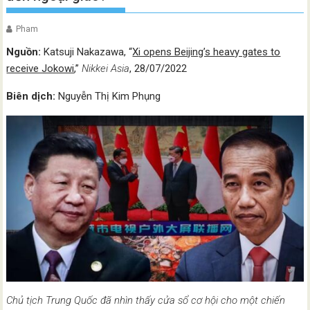
Pham
Nguồn:
Katsuji Nakazawa, “
Xi opens Beijing’s heavy gates to
receive Jokowi
,”
Nikkei Asia
, 28/07/2022
Biên dịch:
Nguyễn Thị Kim Phụng
Chủ tịch Trung Quốc đã nhìn thấy cửa sổ cơ hội cho một chiến