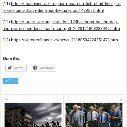
(11)
https://thanhnien.vn/sai-pham-cua-chu-tich-ubnd-tinh-gia-
lai-vo-ngoc-thanh-den-muc-ky-luat-post1478577.html
(12)
https://tuoitre.vn/rung-dak-doa-174ha-thong-co-thu-dep-
nhu-mo-co-nen-bien-thanh-san-golf-20201218082339472.htm
(13)
https://vietnamfinance.vn/news-20180504224251473.htm
Share this:
Twitter
Facebook
THỜI SỰ
Posts
navigation