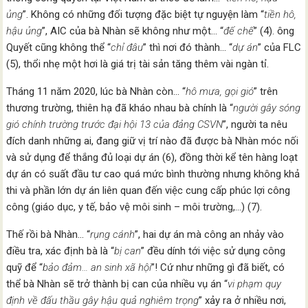
ủng
”. Không có những đối tượng đặc biệt tự nguyện làm “
tiền hô,
hậu ủng
”, AIC của bà Nhàn sẽ không như một… “
đế chế
” (4). ông
Quyết cũng không thể “
chỉ đâu
” thì nơi đó thành… “
dự án
” của FLC
(5), thổi nhẹ một hơi là giá trị tài sản tăng thêm vài ngàn tỉ.
Tháng 11 năm 2020, lúc bà Nhàn còn… “
hô mưa, gọi gió
” trên
thương trường, thiên hạ đã kháo nhau bà chính là “
người gây sóng
gió chính trường trước đại hội 13 của đảng CSVN
”, người ta nêu
đích danh những ai, đang giữ vị trí nào đã được bà Nhàn móc nối
và sử dụng để thắng đủ loại dự án (6), đồng thời kể tên hàng loạt
dự án có suất đầu tư cao quá mức bình thường nhưng không khả
thi và phần lớn dự án liên quan đến việc cung cấp phúc lợi công
công (giáo dục, y tế, bảo vệ môi sinh – môi trường,…) (7).
Thế rồi bà Nhàn… “
rụng cánh
”, hai dự án mà công an nhảy vào
điều tra, xác định bà là “
bị can
” đều dính tới việc sử dụng công
quỹ để “
bảo đảm… an sinh xã hội
”! Cứ như những gì đã biết, có
thể bà Nhàn sẽ trở thành bị can của nhiều vụ án “
vi phạm quy
định về đấu thầu gây hậu quả nghiêm trọng
” xảy ra ở nhiều nơi,