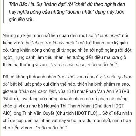
Trần Bắc Hà. Sự “thành đạt” rồi “chết” dù theo nghĩa đen
hay nghĩa bóng của những “doanh nhân” dạng này luôn
gắn liền với…
Những sự kiện mới nhất liên quan đến một số “
doanh nhân
” nổi
tiếng vì có thể “
chọc trời, khuấy nước
” mà trở thành cực kỳ giàu
có, từng khiến công chúng đi từ ngạc nhiên tới ngỡ ngàng rồi đột
ngột… rụng cánh làm tiểu nhân liên tưởng đến điều mà xưa giờ
thiên hạ thường ví von… “
trâu bò húc nhau, ruồi muỗi chết
”.
Đã có không ít doanh nhân “
một thời vang bóng
” vì “
muốn gì được
đó
” bất kể luật pháp qui định thế nào, thiên hạ bình phẩm ra sao,
giờ vừa “
thân bại, danh liệt
”, vừa rũ tù như Phan Văn Anh Vũ (Vũ
“Nhôm),… và đang có những doanh nhân mà số phận sẽ chẳng
khác gì, ví dụ như bà Nguyễn Thị Thanh Nhàn (Chủ tịch HĐQT
AIC), ông Trịnh Văn Quyết (Chủ tịch HĐQT FLC),… Sở dĩ tiểu nhân
chỉ đề cập đến hai nhân vật này vì họ là ví dụ mới nhất, minh họa
cho kiểu ví von… “
ruồi muỗi chết
”.