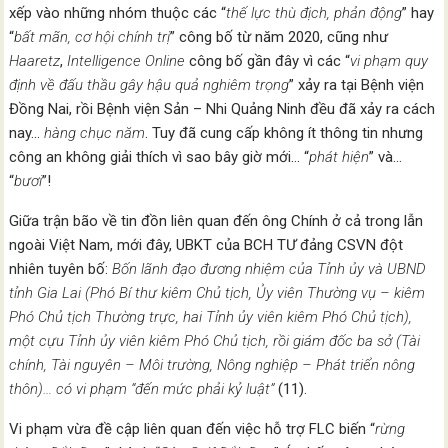
xếp vào những nhóm thuộc các “
thế lực thù địch, phản động
” hay
“
bất mãn, cơ hội chính trị
” công bố từ năm 2020, cũng như
Haaretz
,
Intelligence
Online
công bố gần đây vì các “
vi phạm quy
định về đấu thầu gây hậu quả nghiêm trọng
” xảy ra tại Bệnh viện
Đồng Nai, rồi Bệnh viện Sản – Nhi Quảng Ninh đều đã xảy ra cách
nay…
hàng chục năm
. Tuy đã cung cấp không ít thông tin nhưng
công an không giải thích vì sao bây giờ mới… “
phát hiện
” và…
“
bươi
”!
Giữa trận bão về tin đồn liên quan đến ông Chính ở cả trong lẫn
ngoài Việt Nam, mới đây, UBKT của BCH TƯ đảng CSVN đột
nhiên tuyên bố:
Bốn lãnh đạo đương nhiệm của Tỉnh ủy và UBND
tỉnh Gia Lai (Phó Bí thư kiêm Chủ tịch, Ủy viên Thường vụ – kiêm
Phó Chủ tịch Thường trực, hai Tỉnh ủy viên kiêm Phó Chủ tịch),
một cựu Tỉnh ủy viên kiêm Phó Chủ tịch, rồi
giám đốc ba sở (Tài
chính, Tài nguyên – Môi trường, Nông nghiệp – Phát triển nông
thôn)… có
vi phạm “đến mức phải kỷ luật”
(11).
Vi phạm vừa đề cập liên quan đến việc hỗ trợ FLC biến “
rừng