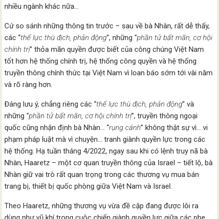
nhiều ngành khác nữa…
Cứ so sánh những thông tin trước – sau về bà Nhàn, rất dễ thấy,
các “
thế lực thù địch, phản động
”, những “
phần tử bất mãn, cơ hội
chính trị
” thỏa mãn quyền được biết của công chúng Việt Nam
tốt hơn hệ thống chính trị, hệ thống công quyền và hệ thống
truyền thông chính thức tại Việt Nam vì loan báo sớm tới vài năm
và rõ ràng hơn.
Đáng lưu ý, chẳng riêng các “
thế lực thù địch, phản động
” và
những “
phần tử bất mãn, cơ hội chính trị
”, truyền thông ngoại
quốc cũng nhận định bà Nhàn… “
rụng cánh
” không thật sự vì… vi
phạm pháp luật mà vì chuyện… tranh giành quyền lực trong các
hệ thống. Hạ tuần tháng 4/2022, ngay sau khi có lệnh truy nã bà
Nhàn, Haaretz – một cơ quan truyền thông của Israel – tiết lộ, bà
Nhàn giữ vai trò rất quan trọng trong các thương vụ mua bán
trang bị, thiết bị quốc phòng giữa Việt Nam và Israel.
Theo Haaretz, những thương vụ vừa đề cập đang được lôi ra
dùng như vũ khí trong cuộc chiến giành quyền lực giữa các phe,