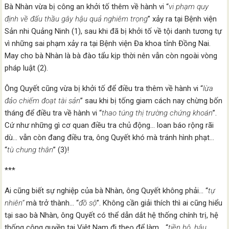
Bà Nhàn vừa bị công an khởi tố thêm về hành vi “
vi phạm quy
định về đấu thầu gây hậu quả nghiêm trọng
” xảy ra tại Bệnh viện
Sản nhi Quảng Ninh (1), sau khi đã bị khởi tố về tội danh tương tự
vì những sai phạm xảy ra tại Bệnh viện Đa khoa tỉnh Đồng Nai.
May cho bà Nhàn là bà đào tẩu kịp thời nên vẫn còn ngoài vòng
pháp luật (2).
Ông Quyết cũng vừa bị khởi tố để điều tra thêm về hành vi “
lừa
đảo chiếm đoạt tài sản
” sau khi bị tống giam cách nay chừng bốn
tháng để điều tra về hành vi “
thao túng thị trường chứng khoán
”.
Cứ như những gì cơ quan điều tra chủ động… loan báo rộng rãi
dù… vẫn còn đang điều tra, ông Quyết khó mà tránh hình phạt…
“
tù chung thân
” (3)!
***
Ai cũng biết sự nghiệp của bà Nhàn, ông Quyết không phải… “
tự
nhiên”
mà trở thành… “
đồ sộ
”. Không cần giải thích thì ai cũng hiểu
tại sao bà Nhàn, ông Quyết có thể dẫn dắt hệ thống chính trị, hệ
thống công quyền tại Việt Nam đi theo để làm… “
tiền hô, hậu