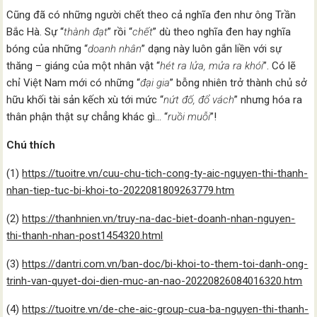
Cũng đã có những người chết theo cả nghĩa đen như ông Trần
Bắc Hà. Sự “
thành đạt
” rồi “
chết
” dù theo nghĩa đen hay nghĩa
bóng của những “
doanh nhân
” dạng này luôn gắn liền với sự
thăng – giáng của một nhân vật “
hét ra lửa, mửa ra khói
”. Có lẽ
chỉ Việt Nam mới có những “
đại gia
” bỗng nhiên trở thành chủ sở
hữu khối tài sản kếch xù tới mức “
nứt đố, đổ vách
” nhưng hóa ra
thân phận thật sự chẳng khác gì… “
ruồi muỗi
”!
Chú thích
(1)
https://tuoitre.vn/cuu-chu-tich-cong-ty-aic-nguyen-thi-thanh-
nhan-tiep-tuc-bi-khoi-to-2022081809263779.htm
(2)
https://thanhnien.vn/truy-na-dac-biet-doanh-nhan-nguyen-
thi-thanh-nhan-post1454320.html
(3)
https://dantri.com.vn/ban-doc/bi-khoi-to-them-toi-danh-ong-
trinh-van-quyet-doi-dien-muc-an-nao-20220826084016320.htm
(4)
https://tuoitre.vn/de-che-aic-group-cua-ba-nguyen-thi-thanh-