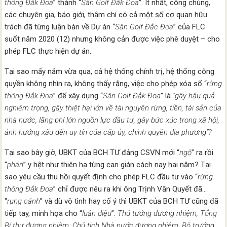
thông Đắk Đoa
” thành “
Sân Golf Đắk Đoa
”. Ít nhất, công chúng,
các chuyên gia, báo giới, thậm chí có cả một số cơ quan hữu
trách đã từng luận bàn về Dự án “
Sân Golf Đắc Đoa
” của FLC
suốt năm 2020 (12) nhưng không cản được việc phê duyệt – cho
phép FLC thực hiện dự án.
Tại sao mấy năm vừa qua, cả hệ thống chính trị, hệ thống công
quyền không nhìn ra, không thấy rằng, việc cho phép xóa sổ “
rừng
thông Đắk Đoa
” để xây dựng “
Sân Golf Đắk Đoa
” là
“gây hậu quả
nghiêm trọng, gây thiệt hại lớn về tài nguyên rừng, tiền, tài sản của
nhà nước, lãng phí lớn nguồn lực đầu tư, gây bức xúc trong xã hội,
ảnh hưởng xấu đến uy tín của cấp ủy, chính quyền địa phương”
?
Tại sao bây giờ, UBKT của BCH TƯ đảng CSVN mới “
ngộ
” ra rồi
“
phán
” y hệt như thiên hạ từng can gián cách nay hai năm? Tại
sao yêu cầu thu hồi quyết định cho phép FLC đầu tư vào “
rừng
thông Đắk Đoa
” chỉ được nêu ra khi ông Trịnh Văn Quyết đã…
“
rụng cánh
” và dù vô tình hay cố ý thì UBKT của BCH TƯ cũng đã
tiếp tay, minh họa cho “
luận điệu
”:
Thủ tướng đương nhiệm, Tổng
Bí thư đương nhiệm, Chủ tịch Nhà nước đương nhiệm, Bộ trưởng