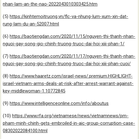
nhan-lam-an-the-nao-2022043010303425.htm
(5)
https://kinhtemoitruong.vn/flc-va-nhung-lum-xum-xin-dat-
rung-lam-du-an-52007.html
(6)
https://baotiengdan.com/2020/11/15/nguyen-thi-thanh-nhan-
nguoi-gay-song-gio-chinh-truong-truoc-dai-hoi-xiii-phan-1/
(7)
https://baotiengdan.com/2020/11/17/nguyen-thi-thanh-nhan-
nguoi-gay-song-gio-chinh-truong-truoc-dai-hoi-xiii-phan-cuoi/
(8)
https://www.haaretz.com/israel-news/.premium.HIGHLIGHT-
israel-vietnam-arms-deals-at-risk-after-arrest-warrant-against-
key-middlewoman-1.10772845
(9)
https://www.intelligenceonline.com/info/aboutus
(10)
https://www.rfa.org/vietnamese/news/vietnamnews/pm-
pham-minh-chinh-gets-embroiled-in-aic-group-corruption-case-
08302022084100.html