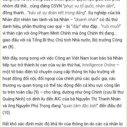
nhóm đã thề… cùng đảng CSVN “
phục vụ tổ quốc, nhân dân
”,
đồng thanh… “
bảo vệ sự đoàn kết trong đảng
”. Sự nghiệp của bà
Nhàn đột nhiên tan tành và bà Nhàn – “
doanh nhân
” có đủ thứ
danh hiệu, phần thưởng cao quý – bị “
đập
” như đập… “
ruồi muỗi
”
vì thân cận với ông Phạm Minh Chính mà ông Chính thì đang…
giao đấu với cả Tổng Bí thư, Chủ tịch Nhà nước, Bộ trưởng Công
an (8)…
Mới đây, song song với việc Công an Việt Nam loan báo bà Nhàn
tiếp tục trở thành bị can của vụ án thứ hai,
Intelligence
Online
–
một tờ báo điện tử chuyên cung cấp thông tin hậu trường về
hoạt động đối nội, đối ngoại của chính phủ các quốc gia, các
thương vụ quan trọng có thể tác động đến cả khu vực công lẫn
tư trên toàn cầu (9) – cho rằng, dường như ông Chính (cựu Bí thư
Quảng Ninh) có dính líu đến AIC của bà Nguyễn Thị Thanh Nhàn
và ông Nguyễn Phú Trọng đang “
quan tâm đặc biệt
” đến điều đó
(10).
Rất khó xác định mức độ khả tín của thông tin do các cá nhân bị