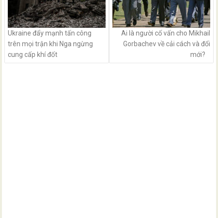
Ukraine đẩy mạnh tấn công
Ai là người cố vấn cho Mikhail
trên mọi trận khi Nga ngừng
Gorbachev về cải cách và đổi
cung cấp khí đốt
mới?