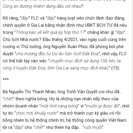
Công an đương nhiệm đang đấu với nhau
?
Rõ ràng, “
đập
” FLC và “
đập
” hàng loạt viên chức lãnh đạo đảng,
chính quyền ở Gia Lai bằng nhận định như UBKT BCH TƯ đã nêu
trong “
Thông báo về kết quả kỳ họp thứ 17
” chẳng khác gì “
đập
”…
Chủ tịch Nhà nước? Đầu tháng 4/2021, vào ngày cuối cùng trên
cương vị Thủ tướng, ông Nguyễn Xuân Phúc đã phóng bút phê
duyệt “
chủ trương đầu tư Dự án Sân Golf Đắk Đoa
”, nhờ vậy, FLC
có thể bắt tay vào việc “
chuyển mục đích sử dụng 156 héc ta
rừng ở huyện Đăk Đoa, tỉnh Gia Lai sang mục đích khác
” (13).
***
Bà Nguyễn Thị Thanh Nhàn, ông Trịnh Văn Quyết coi như đã…
“
chết
” theo nghĩa bóng. Họ là những nạn nhân tiếp theo của
nhóm doanh nhân “
một thời vang bóng
” vì “
muốn gì được đó
”, nhờ
tự do “
chọc trời, khuấy nước
” mà trở thành cực kỳ giàu có rồi
bỗng nhiên bị hệ thống chính trị, hệ thống công quyền Việt Nam
lôi ra “
đập
” cho “
chết
” như thiên hạ đập… “
ruồi muỗi
”.