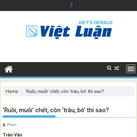
Skip
to
content
Home
‘Ruồi, muỗi’ chết, còn ‘trâu, bò’ thì sao?
‘Ruồi, muỗi’ chết, còn ‘trâu, bò’ thì sao?
Pham
Trân Văn