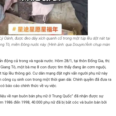
Lý Oánh, được đeo dây xích quanh cổ trong một túp lều dột nát tại
ang Tô, miền Đông nước này. (Hình ảnh: qua Douyin/Ảnh chụp màn
ấn động cả trong và ngoài nước. Hôm 28/1, tại thôn Đổng Gia, thị
h Giang Tô, một bà mẹ 8 con được tìm thấy đang ăn cơm nguội,
ột túp lều thông gió. Cư dân mạng đặt nghi vấn người phụ nữ này
àm công cụ sinh con trong một thời gian dài. Chính quyền đã đưa ra
 có báo cáo chính thức về vụ việc.
i liệu về nạn buôn bán phụ nữ ở Trung Quốc” đã nhận được sự
ăm 1986 đến 1998, 40.000 phụ nữ đã bị bắt cóc và buôn bán bởi