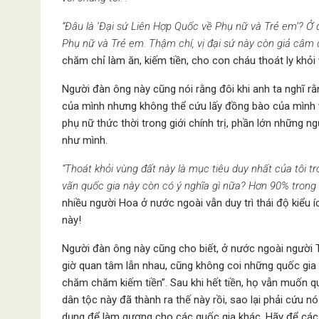
“Đâu là ‘Đại sứ Liên Hợp Quốc về Phụ nữ và Trẻ em’? Ở
Phụ nữ và Trẻ em. Thậm chí, vị đại sứ này còn giả câm 
chăm chỉ làm ăn, kiếm tiền, cho con cháu thoát ly khỏi
Người đàn ông này cũng nói rằng đôi khi anh ta nghĩ rằn
của mình nhưng không thể cứu lấy đồng bào của mình 
phụ nữ thức thời trong giới chính trị, phần lớn những 
như mình.
“Thoát khỏi vùng đất này là mục tiêu duy nhất của tôi tr
vãn quốc gia này còn có ý nghĩa gì nữa? Hơn 90% trong 
nhiều người Hoa ở nước ngoài vẫn duy trì thái độ kiểu í
này!
Người đàn ông này cũng cho biết, ở nước ngoài người T
giờ quan tâm lẫn nhau, cũng không coi những quốc gia 
chăm chăm kiếm tiền”. Sau khi hết tiền, họ vẫn muốn qu
dân tộc này đã thành ra thế này rồi, sao lại phải cứu n
dụng để làm gương cho các quốc gia khác. Hãy để các 