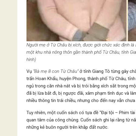
Người mẹ ở Từ Châu bị xích, được giới chức xác định là 
một khu nhà nông thôn gần thành phố Từ Châu, tỉnh Gi
hình)
Vụ
“Bà mẹ 8 con Từ Châu”
ở tỉnh Giang Tô từng gây ch
trấn Hoan Khẩu, huyện Phong, thành phố Từ Châu, tỉn
ngủ trong căn nhà nát và bị trói bằng xích sắt trong m
đã bị lừa bắt đi, bị ngược đãi, xâm phạm tình dục và l
nhiều thông tin trái chiều, nhưng cho đến nay vẫn chưa
Tuy nhiên, một cuốn sách có tựa đề “Đại tội – Phim tà
quan tâm của công chúng. Cuốn sách ghi lại rằng từ n
những kẻ buôn người trên khắp đất nước.