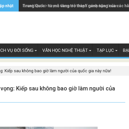
ập nhật
Trung Quốc - từ mỏ vàng trở thành gánh nặng của các h
Israel bác kế hoạch Gaza do ông Trump hậu thuẫn
ỊCH VỤ ĐỜI SỐNG
VĂN HỌC NGHỆ THUẬT
TẠP LỤC
BẠ
g: Kiếp sau không bao giờ làm người của quốc gia này nữa!
 vọng: Kiếp sau không bao giờ làm người của