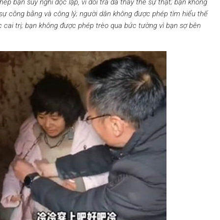
hép bạn suy nghĩ độc lập, vì dối trá đã thay thế sự thật; bạn không
 sự công bằng và công lý; người dân không được phép tìm hiểu thế
iệc cai trị; bạn không được phép trèo qua bức tường vì bạn sợ bên