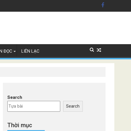
ãng xe Đức
N ĐỌC
LIÊN LẠC
Search
Search
Thời mục