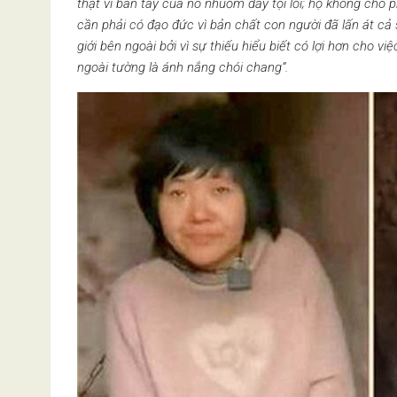
thật vì bàn tay của nó nhuốm đầy tội lỗi; họ không cho p
cần phải có đạo đức vì bản chất con người đã lấn át cả
giới bên ngoài bởi vì sự thiếu hiểu biết có lợi hơn cho v
ngoài tường là ánh nắng chói chang”.