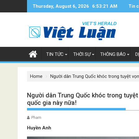
Skip
Thursday, August 6, 2026
6:53:23 AM
Tin c
to
content
TIN TỨC
THỜI SỰ
THÔNG BÁO
D
Home
Người dân Trung Quốc khóc trong tuyệt vọn
Người dân Trung Quốc khóc trong tuyệt
quốc gia này nữa!
Pham
Huyền Anh