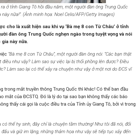
 ra ở tỉnh Giang Tô hồi đầu năm, một người đàn ông Trung Quốc
a này nữa!”. (Ảnh minh họa: Noel Celis/AFP/Getty Images)
ợc cho là xuất hiện sau khi vụ ‘Bà mẹ 8 con Từ Châu’ ở tỉnh
gười đàn ông Trung Quốc nghẹn ngào trong tuyệt vọng và nói
 gia này nữa.
việc
“Bà mẹ 8 con Từ Châu”, một người đàn ông nói: “Các bạn thật
 điều như vậy? Làm sao sự việc lại bị thổi phồng lên được? Điều
c? Làm sao lại có thể xảy ra chuyện như vậy ở một nơi do ĐCS vĩ
ng trong mắt truyền thông Trung Quốc thì khác! Có thể ban đầu
 vào mắt của ĐCSTQ. Đó là lý do tại sao bạn không thấy các báo
ng thấy cái gọi là cuộc điều tra của Tỉnh ủy Giang Tô, bởi vì trong
có thể hy sinh, đây chỉ là chuyện tầm thường! Như tôi đã nói, đối
n đấu và giữ im lặng, những thảm họa như vậy sẽ tiếp tục xảy đến