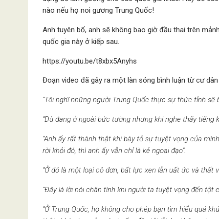
nào nếu họ noi gương Trung Quốc!
Anh tuyên bố, anh sẽ không bao giờ đầu thai trên mảnh
quốc gia này ở kiếp sau.
https://youtu.be/t8xbx5Anyhs
Đoạn video đã gây ra một làn sóng bình luận từ cư dâ
“Tôi nghĩ những người Trung Quốc thực sự thức tỉnh sẽ 
“Dù đang ở ngoài bức tường nhưng khi nghe thấy tiếng k
“Anh ấy rất thành thật khi bày tỏ sự tuyệt vọng của mìn
rời khỏi đó, thì anh ấy vẫn chỉ là kẻ ngoại đạo”.
“Ở đó là một loại cô đơn, bất lực xen lẫn uất ức và thất 
“Đây là lời nói chân tình khi người ta tuyệt vọng đến tột c
“Ở Trung Quốc, họ không cho phép bạn tìm hiểu quá khứ 