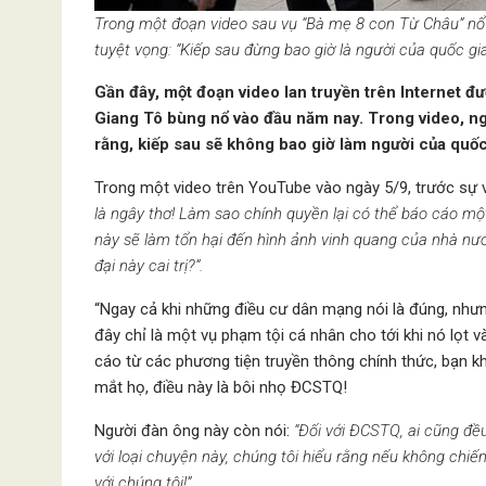
Trong một đoạn video sau vụ “Bà mẹ 8 con Từ Châu” nổ
tuyệt vọng: “Kiếp sau đừng bao giờ là người của quốc gi
Gần đây, một đoạn video lan truyền trên Internet đư
Giang Tô bùng nổ vào đầu năm nay. Trong video, n
rằng, kiếp sau sẽ không bao giờ làm người của quốc
Trong một video trên YouTube vào ngày 5/9, trước sự 
là ngây thơ! Làm sao chính quyền lại có thể báo cáo một
này sẽ làm tổn hại đến hình ảnh vinh quang của nhà nướ
đại này cai trị?”.
“Ngay cả khi những điều cư dân mạng nói là đúng, như
đây chỉ là một vụ phạm tội cá nhân cho tới khi nó lọt
cáo từ các phương tiện truyền thông chính thức, bạn khô
mắt họ, điều này là bôi nhọ ĐCSTQ!
Người đàn ông này còn nói:
“Đối với ĐCSTQ, ai cũng đều 
với loại chuyện này, chúng tôi hiểu rằng nếu không chiế
với chúng tôi!”.