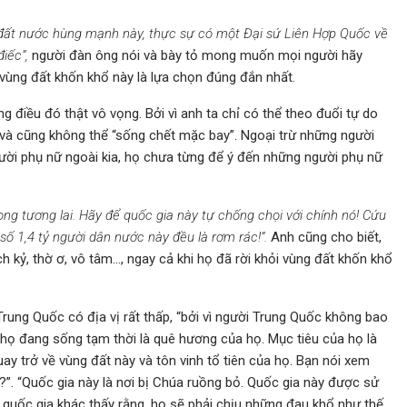
 đất nước hùng mạnh này, thực sự có một Đại sứ Liên Hợp Quốc về
điếc”,
người đàn ông nói và bày tỏ mong muốn mọi người hãy
 vùng đất khốn khổ này là lựa chọn đúng đắn nhất.
g điều đó thật vô vọng. Bởi vì anh ta chỉ có thể theo đuổi tự do
và cũng không thể “sống chết mặc bay”. Ngoại trừ những người
người phụ nữ ngoài kia, họ chưa từng để ý đến những người phụ nữ
ong tương lai. Hãy để quốc gia này tự chống chọi với chính nó! Cứu
số 1,4 tỷ người dân nước này đều là rơm rác!”.
Anh cũng cho biết,
ch kỷ, thờ ơ, vô tâm…, ngay cả khi họ đã rời khỏi vùng đất khốn khổ
rung Quốc có địa vị rất thấp, “bởi vì người Trung Quốc không bao
họ đang sống tạm thời là quê hương của họ. Mục tiêu của họ là
ay trở về vùng đất này và tôn vinh tổ tiên của họ. Bạn nói xem
ó?”. “Quốc gia này là nơi bị Chúa ruồng bỏ. Quốc gia này được sử
quốc gia khác thấy rằng, họ sẽ phải chịu những đau khổ như thế