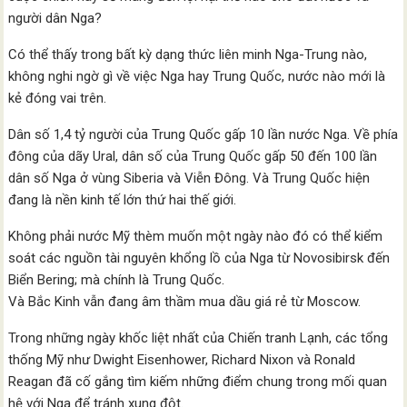
người dân Nga?
Có thể thấy trong bất kỳ dạng thức liên minh Nga-Trung nào,
không nghi ngờ gì về việc Nga hay Trung Quốc, nước nào mới là
kẻ đóng vai trên.
Dân số 1,4 tỷ người của Trung Quốc gấp 10 lần nước Nga. Về phía
đông của dãy Ural, dân số của Trung Quốc gấp 50 đến 100 lần
dân số Nga ở vùng Siberia và Viễn Đông. Và Trung Quốc hiện
đang là nền kinh tế lớn thứ hai thế giới.
Không phải nước Mỹ thèm muốn một ngày nào đó có thể kiểm
soát các nguồn tài nguyên khổng lồ của Nga từ Novosibirsk đến
Biển Bering; mà chính là Trung Quốc.
Và Bắc Kinh vẫn đang âm thầm mua dầu giá rẻ từ Moscow.
Trong những ngày khốc liệt nhất của Chiến tranh Lạnh, các tổng
thống Mỹ như Dwight Eisenhower, Richard Nixon và Ronald
Reagan đã cố gắng tìm kiếm những điểm chung trong mối quan
hệ với Nga để tránh xung đột.