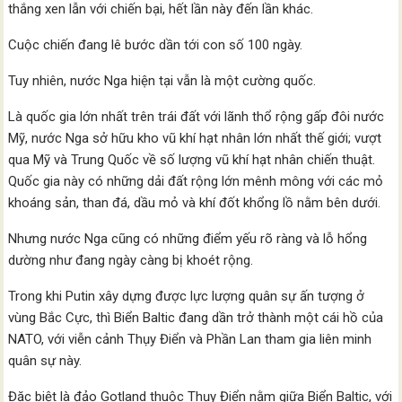
thắng xen lẫn với chiến bại, hết lần này đến lần khác.
Cuộc chiến đang lê bước dần tới con số 100 ngày.
Tuy nhiên, nước Nga hiện tại vẫn là một cường quốc.
Là quốc gia lớn nhất trên trái đất với lãnh thổ rộng gấp đôi nước
Mỹ, nước Nga sở hữu kho vũ khí hạt nhân lớn nhất thế giới; vượt
qua Mỹ và Trung Quốc về số lượng vũ khí hạt nhân chiến thuật.
Quốc gia này có những dải đất rộng lớn mênh mông với các mỏ
khoáng sản, than đá, dầu mỏ và khí đốt khổng lồ nằm bên dưới.
Nhưng nước Nga cũng có những điểm yếu rõ ràng và lỗ hổng
dường như đang ngày càng bị khoét rộng.
Trong khi Putin xây dựng được lực lượng quân sự ấn tượng ở
vùng Bắc Cực, thì Biển Baltic đang dần trở thành một cái hồ của
NATO, với viễn cảnh Thụy Điển và Phần Lan tham gia liên minh
quân sự này.
Đặc biệt là đảo Gotland thuộc Thụy Điển nằm giữa Biển Baltic, với