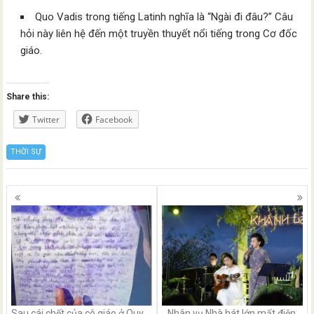
Quo Vadis trong tiếng Latinh nghĩa là “Ngài đi đâu?” Câu
hỏi này liên hệ đến một truyền thuyết nổi tiếng trong Cơ đốc
giáo.
Share this:
Twitter
Facebook
THỜI SỰ
Posts
navigation
Sau cái chết của cô giáo ở Quy
Nhân vụ Nhà hát lớn mất điện