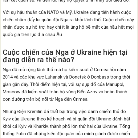
liên kết quân sự; và đến lúc này họ quyết định thay đổi điều đó.
Với sự hậu thuẫn của NATO và Mỹ, Ukraine đang tiến hành cuộc
chiến nhằm đẩy lui quân đội Nga ra khỏi lãnh thổ. Cuộc chiến này
nhận được sự hỗ trợ, hay chí ít là ủng hộ bề mặt của hầu hết mọi
quốc gia trên lục địa châu Âu.
Cuộc chiến của Nga ở Ukraine hiện tại
đang diễn ra thế nào?
Nga đã mở rộng lãnh thổ mà họ kiểm soát ở Crimea hồi năm
2014 và các khu vực Luhansk và Donetsk ở Donbass trong thời
gian gần đây. Thời điểm hiện tại, với sự sụp đổ của Mariupol,
Moscow đã kiểm soát toàn bộ vùng Biển Azov và hoàn thành
con đường trên bộ nối từ Nga đến Crimea.
Nhưng Điện Kremlin đã thất bại trong việc đánh chiếm thủ đô
Kyiv của Ukraine theo kế hoạch và bị quân đội Ukraine đánh bật
khỏi cả Kyiv và Kharkiv, thành phố lớn thứ hai của Ukraine. Tổng
thống Putin đã chứng kiến ​​đội quân của mình giành được chiến