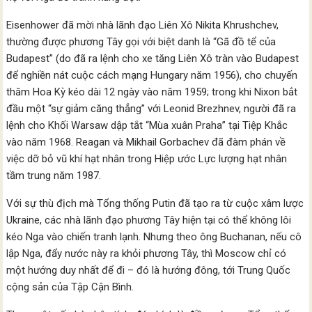
Eisenhower đã mời nhà lãnh đạo Liên Xô Nikita Khrushchev,
thường được phương Tây gọi với biệt danh là “Gã đồ tể của
Budapest” (do đã ra lệnh cho xe tăng Liên Xô tràn vào Budapest
để nghiền nát cuộc cách mạng Hungary năm 1956), cho chuyến
thăm Hoa Kỳ kéo dài 12 ngày vào năm 1959; trong khi Nixon bắt
đầu một “sự giảm căng thẳng” với Leonid Brezhnev, người đã ra
lệnh cho Khối Warsaw dập tắt “Mùa xuân Praha” tại Tiệp Khắc
vào năm 1968. Reagan và Mikhail Gorbachev đã đàm phán về
việc dỡ bỏ vũ khí hạt nhân trong Hiệp ước Lực lượng hạt nhân
tầm trung năm 1987.
Với sự thù địch mà Tổng thống Putin đã tạo ra từ cuộc xâm lược
Ukraine, các nhà lãnh đạo phương Tây hiện tại có thể không lôi
kéo Nga vào chiến tranh lạnh. Nhưng theo ông Buchanan, nếu cô
lập Nga, đẩy nước này ra khỏi phương Tây, thì Moscow chỉ có
một hướng duy nhất để đi – đó là hướng đông, tới Trung Quốc
cộng sản của Tập Cận Bình.