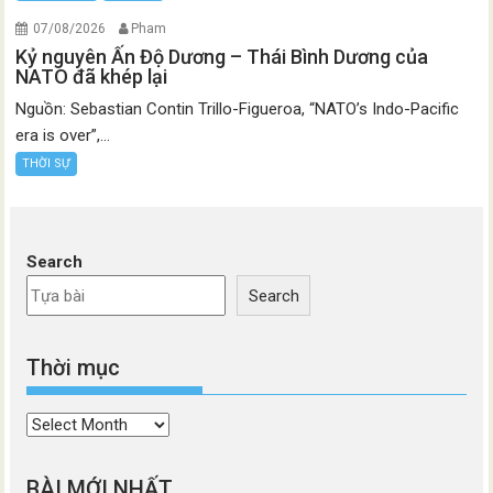
07/08/2026
Pham
Kỷ nguyên Ấn Độ Dương – Thái Bình Dương của
NATO đã khép lại
Nguồn: Sebastian Contin Trillo-Figueroa, “NATO’s Indo-Pacific
era is over”,...
THỜI SỰ
Search
Search
Thời mục
Thời
mục
BÀI MỚI NHẤT