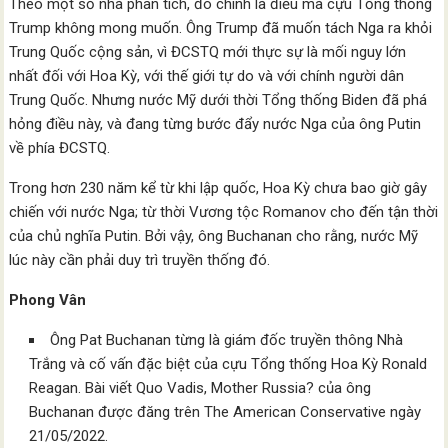
Theo một số nhà phân tích, đó chính là điều mà cựu Tổng thống
Trump không mong muốn. Ông Trump đã muốn tách Nga ra khỏi
Trung Quốc cộng sản, vì ĐCSTQ mới thực sự là mối nguy lớn
nhất đối với Hoa Kỳ, với thế giới tự do và với chính người dân
Trung Quốc. Nhưng nước Mỹ dưới thời Tổng thống Biden đã phá
hỏng điều này, và đang từng bước đẩy nước Nga của ông Putin
về phía ĐCSTQ.
Trong hơn 230 năm kể từ khi lập quốc, Hoa Kỳ chưa bao giờ gây
chiến với nước Nga; từ thời Vương tộc Romanov cho đến tận thời
của chủ nghĩa Putin. Bởi vậy, ông Buchanan cho rằng, nước Mỹ
lúc này cần phải duy trì truyền thống đó.
Phong Vân
Ông Pat Buchanan từng là giám đốc truyền thông Nhà
Trắng và cố vấn đặc biệt của cựu Tổng thống Hoa Kỳ Ronald
Reagan. Bài viết Quo Vadis, Mother Russia? của ông
Buchanan được đăng trên The American Conservative ngày
21/05/2022.