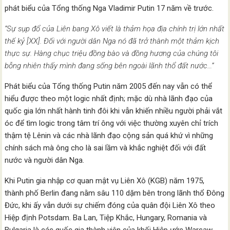
phát biểu của Tổng thống Nga Vladimir Putin 17 năm về trước.
“Sự sụp đổ của Liên bang Xô viết là thảm họa địa chính trị lớn nhất
thế kỷ [XX]. Đối với người dân Nga nó đã trở thành một thảm kịch
thực sự. Hàng chục triệu đồng bào và đồng hương của chúng tôi
bỗng nhiên thấy mình đang sống bên ngoài lãnh thổ đất nước…”
Phát biểu của Tổng thống Putin năm 2005 đến nay vẫn có thể
hiểu được theo một logic nhất định; mặc dù nhà lãnh đạo của
quốc gia lớn nhất hành tinh đôi khi vẫn khiến nhiều người phải vắt
óc để tìm logic trong tâm trí ông với việc thường xuyên chỉ trích
thậm tệ Lênin và các nhà lãnh đạo cộng sản quá khứ vì những
chính sách mà ông cho là sai lầm và khắc nghiệt đối với đất
nước và người dân Nga.
Khi Putin gia nhập cơ quan mật vụ Liên Xô (KGB) năm 1975,
thành phố Berlin đang nằm sâu 110 dặm bên trong lãnh thổ Đông
Đức, khi ấy vẫn dưới sự chiếm đóng của quân đội Liên Xô theo
Hiệp định Potsdam. Ba Lan, Tiệp Khắc, Hungary, Romania và