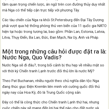
tầm quan trọng chiến lược, án ngữ trên con đường thủy duy nhất
mà Nga có thể tiếp cận trực tiếp với phương Tây.
Các tàu chiến của Nga ra khỏi St.Petersburg đến Đại Tây Dương
phải vượt qua hệ thống phòng thủ ven biển của 11 quốc gia NATO
hiện tại hoặc trong tương lai, bao gồm: Phần Lan, Estonia, Latvia,
Litva, Thụy Điển, Ba Lan, Đức, Đan Mạch, Na Uy, Anh và Pháp.
Một trong những câu hỏi được đặt ra là:
Nước Nga, Quo Vadis?
Nước Nga sẽ đi đâu?, trong bối cảnh bị thu hẹp về nhiều mặt so
với thời kỳ Chiến tranh Lạnh trước đối thủ lớn là nước Mỹ?
Theo Pat Buchanan, nhiều người theo chủ nghĩa dân tộc Nga
đang thúc giục Điện Kremlin liên minh với cường quốc đối thủ
ngày nay của Hoa Kỳ, đó là Trung Quốc cộng sản.
Đây có thể là công thức cho Chiến tranh Lạnh thứ hai, nhưng
cuộc chiến này sẽ mang đến lợi hại thế nào cho đất nước và