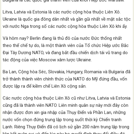
Bulgaria là các quốc gia thành viên của khối Hiệp ước Warsaw.
Litva, Latvia và Estonia là các nước cộng hòa thuộc Liên Xô.
Ukraine là quốc gia đông dân nhất và gần gũi nhất về mặt sắc tộc
với nước Nga trong số các nước cộng hòa thuộc Liên Xô khi ấy.
Và hôm nay? Berlin đang là thủ đô của nước Đức thống nhất
theo thể chế tự do, là một thành viên của Tổ chức Hiệp ước Bắc
Đại Tây Dương NATO, và đang bắt đầu chiến dịch tái vũ trang do
tác động của việc Moscow xâm lược Ukraine.
Ba Lan, Cộng hòa Séc, Slovakia, Hungary, Romania và Bulgaria đã
trở thành thành viên chính thức của NATO do Mỹ đứng đầu, vốn
được lập ra để kiềm chế Liên Xô cộng sản.
Các nước cộng hòa thuộc Liên Xô cũ như Litva, Latvia và Estonia
cũng đã là thành viên NATO. Liên minh quân sự này mới đây còn
nhận được đơn xin gia nhập của Thụy Điển và Phần Lan, những
nước vốn chọn đứng trung lập trong suốt thời kỳ Chiến tranh
Lạnh. Riêng Thụy Điển đã có lịch sử gần 200 năm trung lập trong