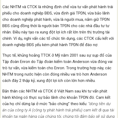
Các NHTM và CTCK là những định chế vừa tư vấn phát hành trái
phiếu cho doanh nghiệp BĐS, vừa định giá TPDN, vừa bảo lãnh
cho doanh nghiệp phát hành, vừa là người mua, nắm giữ TPDN
BĐS cũng đồng thời là người bán TPDN cho các nhà đầu tư tư
nhân. Điều này tạo ra xung đột lợi ích rất lớn trên thị trường tài
chính. Ví dụ, nghi vấn các tổ chức tín dụng, các CTCK cấu kết với
doanh nghiệp BĐS yếu kém phát hành TPDN để đáo nợ.
Thực tế, khủng hoảng TTCK ở Mỹ năm 2001 sau sự sụp đổ của
Tập đoàn Enron do Tập đoàn kiểm toán Anderson vừa đóng vai
trò tư vấn, vừa kiểm toán cho Enron. Trong trường hợp này, các
NHTM trong nước hiện còn đóng nhiều vai trò hơn Anderson
cách đây 2 thập kỷ; xung đột lợi ích còn lớn hơn nhiều.
Bản thân các NHTM và CTCK ở Việt Nam sau khi tư vấn phát
hành không có thực sự bảo lãnh cho khoản TPDN đó. Cam kết
của họ chỉ dừng lại ở mức “bảo chứng” theo kiểu:
“dòng tiền dự
án của công ty A (công ty phát hành trái phiếu) cam kết đi qua tài
khoản tại ngân hàng của chúng tôi, chúng tôi đảm bảo sẽ sử dụng