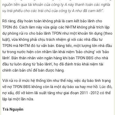
nguồn tiền qua tài khoản của công ty A này thanh toán các nghĩa
vụ trái phiếu cho các trái chủ của công ty A như đã cam kết”
.
Rõ ràng, đây hoàn toàn không phải là cam kết bảo lãnh cho
TPDN đó. Cách làm này vừa giúp các NHTM không phải trích lập
dự phòng rủi ro cho bảo lãnh TPDN như một khoản tín dụng (theo
luật), vừa không phải chịu trách nhiệm gì với các nhà đầu tư
TPDN mà NHTM đó tư vấn bán. Đáng tiếc, một lượng lớn nhà đầu
tư trong nước hiện còn nhầm lẫn khái niệm ‘bảo chứng’ với ‘bảo
lãnh’. Bản thân nhân viên ngân hàng khi bán TPDN BĐS cho nhà
đầu tư luôn dùng từ ‘bảo lãnh’, họ đã đánh tráo khái niệm tài
chính căn bản chỉ để bán được hàng.
Với rủi ro ở mức hệ thống lớn như thế này, việc dự báo tình trạng
vỡ nợ TPDN BĐS không còn là một dự báo xa hay mơ hồ. Lúc đó,
nợ xấu, đổ vỡ kèm lãi suất tăng như giai đoạn 2011 -2012 có thể
lặp lại một lần nữa.
Trà Nguyễn