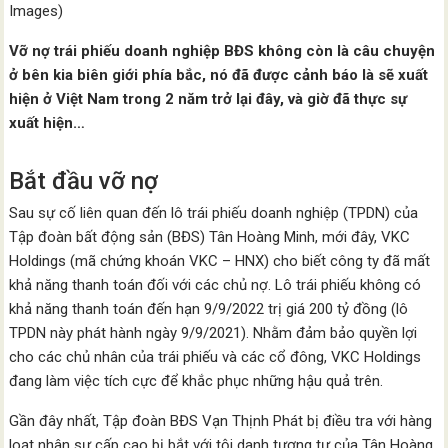
Images)
Vỡ nợ trái phiếu doanh nghiệp BĐS không còn là câu chuyện
ở bên kia biên giới phía bắc, nó đã được cảnh báo là sẽ xuất
hiện ở Việt Nam trong 2 năm trở lại đây, và giờ đã thực sự
xuất hiện…
Bắt đầu vỡ nợ
Sau sự cố liên quan đến lô trái phiếu doanh nghiệp (TPDN) của
Tập đoàn bất động sản (BĐS) Tân Hoàng Minh, mới đây, VKC
Holdings (mã chứng khoán VKC – HNX) cho biết công ty đã mất
khả năng thanh toán đối với các chủ nợ. Lô trái phiếu không có
khả năng thanh toán đến hạn 9/9/2022 trị giá 200 tỷ đồng (lô
TPDN này phát hành ngày 9/9/2021). Nhằm đảm bảo quyền lợi
cho các chủ nhân của trái phiếu và các cổ đông, VKC Holdings
đang làm việc tích cực để khắc phục những hậu quả trên.
Gần đây nhất, Tập đoàn BĐS Vạn Thịnh Phát bị điều tra với hàng
loạt nhân sự cấp cao bị bắt với tội danh tương tự của Tân Hoàng