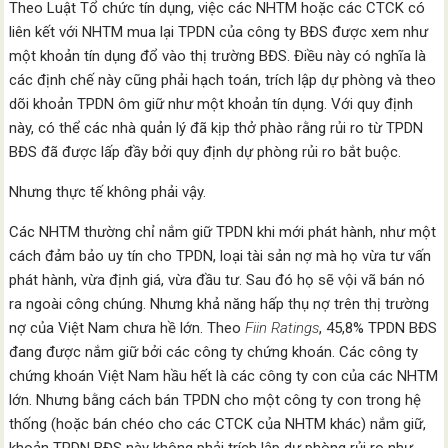
Theo Luật Tổ chức tín dụng, việc các NHTM hoặc các CTCK có
liên kết với NHTM mua lại TPDN của công ty BĐS được xem như
một khoản tín dụng đổ vào thị trường BĐS. Điều này có nghĩa là
các định chế này cũng phải hạch toán, trích lập dự phòng và theo
dõi khoản TPDN ôm giữ như một khoản tín dụng. Với quy định
này, có thể các nhà quản lý đã kịp thở phào rằng rủi ro từ TPDN
BĐS đã được lấp đầy bởi quy định dự phòng rủi ro bắt buộc.
Nhưng thực tế không phải vậy.
Các NHTM thường chỉ nắm giữ TPDN khi mới phát hành, như một
cách đảm bảo uy tín cho TPDN, loại tài sản nợ mà họ vừa tư vấn
phát hành, vừa định giá, vừa đầu tư. Sau đó họ sẽ vội vã bán nó
ra ngoài công chúng. Nhưng khả năng hấp thụ nợ trên thị trường
nợ của Việt Nam chưa hề lớn. Theo
Fiin Ratings
, 45,8% TPDN BĐS
đang được nắm giữ bởi các công ty chứng khoán. Các công ty
chứng khoán Việt Nam hầu hết là các công ty con của các NHTM
lớn. Nhưng bằng cách bán TPDN cho một công ty con trong hệ
thống (hoặc bán chéo cho các CTCK của NHTM khác) nắm giữ,