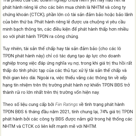
Trái phiếu của các doanh nghiệp chưa niêm yết này hầu hết là
phát hành riêng lẻ cho các bên mua chính là NHTM và công ty
chứng khoán (CTCK); phần lớn có tài sản đảm bảo hoặc bảo lãnh
của bên thứ ba. Phát hành riêng lẻ được ưa chuộng vì yêu cầu
minh bạch thông tin, các điều kiện để phát hành thấp hơn nhiều
so với phát hành TPDN ra công chúng.
Tuy nhiên, tài sản thế chấp hay tài sản đảm bảo (cho các lô
TPDN phát hành này) chỉ có tác dụng tạo áp lực cho doanh
nghiệp trong việc đáp ứng nghĩa vụ nợ, trong khi giá trị thu hồi rất
thấp do tính phức tạp của các thủ tục xử lý tài sản thế chấp và
thời gian kéo dài. Ngoài ra, việc thiếu vắng các thông tin về xếp
hạng tín nhiệm trên thị trường phát hành nợ khiến TPDN BĐS trở
thành rủi ro lớn nhất trên thị trường vốn hiện nay.
Theo số liệu cung cấp bởi
Fiin Ratings
về tình trạng phát hành
TPDN BĐS 6 tháng đầu năm 2021, tính chung lại, 74% giá trị TPDN
phát hành bởi các công ty BĐS được nắm giữ trong hệ thống các
NHTM và CTCK có liên kết mạnh mẽ với NHTM.