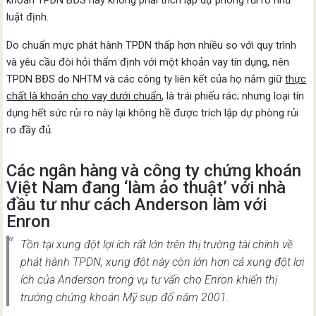
khoản TPDN BĐS này không phải trích lập dự phòng rủi ro như
luật định.
Do chuẩn mực phát hành TPDN thấp hơn nhiều so với quy trình
và yêu cầu đòi hỏi thẩm định với một khoản vay tín dụng, nên
TPDN BĐS do NHTM và các công ty liên kết của họ nắm giữ
thực
chất là khoản cho vay dưới chuẩn
, là trái phiếu rác; nhưng loại tín
dụng hết sức rủi ro này lại không hề được trích lập dự phòng rủi
ro đầy đủ.
Các ngân hàng và công ty chứng khoán
Việt Nam đang ‘làm ảo thuật’ với nhà
đầu tư như cách Anderson làm với
Enron
Tồn tại xung đột lợi ích rất lớn trên thị trường tài chính về
phát hành TPDN; xung đột này còn lớn hơn cả xung đột lợi
ích của Anderson trong vụ tư vấn cho Enron khiến thị
trướng chứng khoán Mỹ sụp đổ năm 2001.