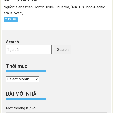
Nguồn: Sebastian Contin Trillo-Figueroa, “NATO’s Indo-Pacific
era is over”,...
THỜI SỰ
Search
Search
Thời mục
Thời
mục
BÀI MỚI NHẤT
Một thoáng hư vô