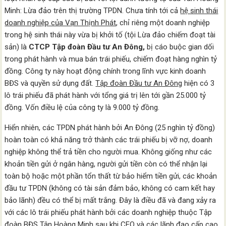
Minh: Lừa đảo trên thị trường TPDN. Chưa tính tới cả
hệ sinh thái
doanh nghiệp của Vạn Thịnh Phát
, chỉ riêng một doanh nghiệp
trong hệ sinh thái này vừa bị khởi tố (tội Lừa đảo chiếm đoạt tài
sản) là
CTCP Tập đoàn Đầu tư An Đông,
bị cáo buộc gian dối
trong phát hành và mua bán trái phiếu, chiếm đoạt hàng nghìn tỷ
đồng. Công ty này hoạt động chính trong lĩnh vực kinh doanh
BĐS và quyền sử dụng đất.
Tập đoàn Đầu tư An Đông
hiện có 3
lô trái phiếu đã phát hành với tổng giá trị lên tới gần 25.000 tỷ
đồng. Vốn điều lệ của công ty là 9.000 tỷ đồng.
Hiển nhiên, các TPDN phát hành bởi An Đông (25 nghìn tỷ đồng)
hoàn toàn có khả năng trở thành các trái phiếu bị vỡ nợ, doanh
nghiệp không thể trả tiền cho người mua. Không giống như các
khoản tiền gửi ở ngân hàng, người gửi tiền còn có thể nhận lại
toàn bộ hoặc một phần tổn thất từ bảo hiểm tiền gửi, các khoản
đầu tư TPDN (không có tài sản đảm bảo, không có cam kết hay
bảo lãnh) đều có thể bị mất trắng. Đây là điều đã và đang xảy ra
với các lô trái phiếu phát hành bởi các doanh nghiệp thuộc Tập
đoàn BĐS Tân Hoàng Minh sau khi CEO và các lãnh đạo cấp cao