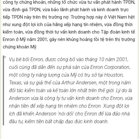
công ty chứng khoán, những tổ chức vừa tư vấn phát hành TPDN,
vừa định giá TPDN, vừa bảo lãnh phát hành và kinh doanh trực
tiếp TPDN này trên thị trường nợ. Trường hợp này ở Việt Nam hệt
như xung đột lợi ích của hãng xếp hạng tín nhiệm, vừa đồng thời
kiểm toán, vừa đồng thời tư vấn kinh doanh cho Tập đoàn kinh tế
Enron ở Mỹ năm 2001; gây nên khủng hoảng tồi tệ trên thị trường
chứng khoán Mỹ.
Vụ bê bối Enron, được công bố vào tháng 10 năm 2001,
cuối cùng đã dẫn đến sự phá sản của Enron Corporation,
một công ty năng lượng của Mỹ có trụ sở tại Houston,
Texas, và sự giải thể của Arthur Andersen, một trong năm
đối tác kiểm toán và kế toán lớn nhất trên thế giới. Lý do là
Anderson vừa là công ty tư vấn kinh doanh cho Enron, vừa
nhận tiền để xếp hạng tín nhiệm cho Enron. Xung đột lợi
ích đã khiến Anderson ‘nói dối’ cho Enron để lừa đảo nhà
đầu tư, kiếm tiền bất chấp đạo đức kinh doanh.