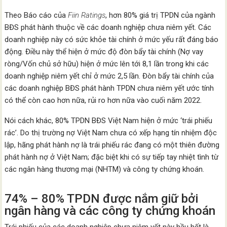
Theo Báo cáo của
Fiin Ratings
, hơn 80% giá trị TPDN của ngành
BĐS phát hành thuộc về các doanh nghiệp chưa niêm yết. Các
doanh nghiệp này có sức khỏe tài chính ở mức yếu rất đáng báo
động. Điều này thể hiện ở mức độ đòn bẩy tài chính (Nợ vay
ròng/Vốn chủ sở hữu) hiện ở mức lên tới 8,1 lần trong khi các
doanh nghiệp niêm yết chỉ ở mức 2,5 lần. Đòn bẩy tài chính của
các doanh nghiệp BĐS phát hành TPDN chưa niêm yết ước tính
có thể còn cao hơn nữa, rủi ro hơn nữa vào cuối năm 2022.
Nói cách khác, 80% TPDN BĐS Việt Nam hiện ở mức ‘trái phiếu
rác’. Do thị trường nợ Việt Nam chưa có xếp hạng tín nhiệm độc
lập, hãng phát hành nợ là trái phiếu rác đang có một thiên đường
phát hành nợ ở Việt Nam; đặc biệt khi có sự tiếp tay nhiệt tình từ
các ngân hàng thương mại (NHTM) và công ty chứng khoán.
74% – 80% TPDN được nắm giữ bởi
ngân hàng và các công ty chứng khoán