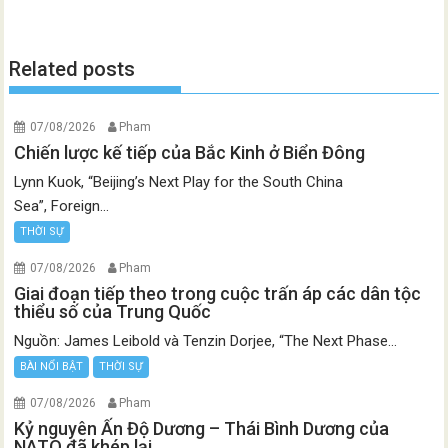
Related posts
07/08/2026
Pham
Chiến lược kế tiếp của Bắc Kinh ở Biển Đông
Lynn Kuok, “Beijing’s Next Play for the South China
Sea”, Foreign...
THỜI SỰ
07/08/2026
Pham
Giai đoạn tiếp theo trong cuộc trấn áp các dân tộc
thiểu số của Trung Quốc
Nguồn: James Leibold và Tenzin Dorjee, “The Next Phase...
BÀI NỔI BẬT
THỜI SỰ
07/08/2026
Pham
Kỷ nguyên Ấn Độ Dương – Thái Bình Dương của
NATO đã khép lại