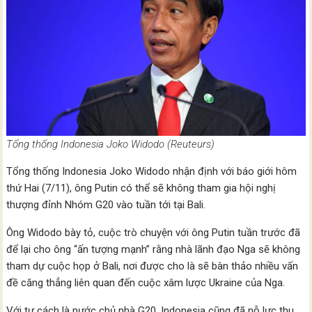
Tổng thống Indonesia Joko Widodo (Reuteurs)
Tổng thống Indonesia Joko Widodo nhận định với báo giới hôm
thứ Hai (7/11), ông Putin có thể sẽ không tham gia hội nghị
thượng đỉnh Nhóm G20 vào tuần tới tại Bali.
Ông Widodo bày tỏ, cuộc trò chuyện với ông Putin tuần trước đã
để lại cho ông “ấn tượng mạnh” rằng nhà lãnh đạo Nga sẽ không
tham dự cuộc họp ở Bali, nơi được cho là sẽ bàn thảo nhiều vấn
đề căng thẳng liên quan đến cuộc xâm lược Ukraine của Nga.
Với tư cách là nước chủ nhà G20, Indonesia cũng đã nỗ lực thu