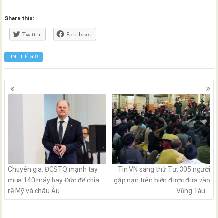
Share this:
Twitter
Facebook
TIN THẾ GIỚI
Posts
navigation
Chuyên gia: ĐCSTQ mạnh tay
Tin VN sáng thứ Tư: 305 người
mua 140 máy bay Đức để chia
gặp nạn trên biển được đưa vào
rẽ Mỹ và châu Âu
Vũng Tàu