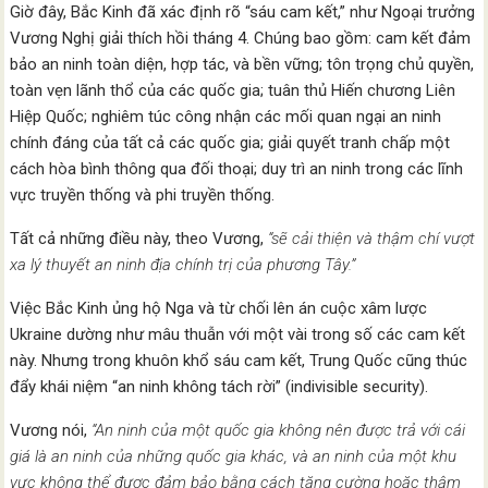
Giờ đây, Bắc Kinh đã xác định rõ “sáu cam kết,” như Ngoại trưởng
Vương Nghị giải thích hồi tháng 4. Chúng bao gồm: cam kết đảm
bảo an ninh toàn diện, hợp tác, và bền vững; tôn trọng chủ quyền,
toàn vẹn lãnh thổ của các quốc gia; tuân thủ Hiến chương Liên
Hiệp Quốc; nghiêm túc công nhận các mối quan ngại an ninh
chính đáng của tất cả các quốc gia; giải quyết tranh chấp một
cách hòa bình thông qua đối thoại; duy trì an ninh trong các lĩnh
vực truyền thống và phi truyền thống.
Tất cả những điều này, theo Vương,
“sẽ cải thiện và thậm chí vượt
xa lý thuyết an ninh địa chính trị của phương Tây.”
Việc Bắc Kinh ủng hộ Nga và từ chối lên án cuộc xâm lược
Ukraine dường như mâu thuẫn với một vài trong số các cam kết
này. Nhưng trong khuôn khổ sáu cam kết, Trung Quốc cũng thúc
đẩy khái niệm “an ninh không tách rời” (indivisible security).
Vương nói,
“An ninh của một quốc gia không nên được trả với cái
giá là an ninh của những quốc gia khác, và an ninh của một khu
vực không thể được đảm bảo bằng cách tăng cường hoặc thậm