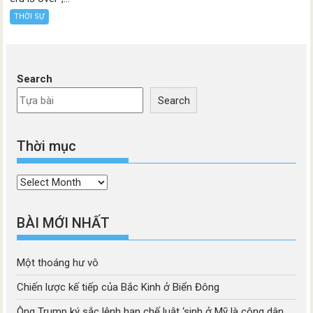
THỜI SỰ
Search
Search
Thời mục
Thời
mục
BÀI MỚI NHẤT
Một thoáng hư vô
Chiến lược kế tiếp của Bắc Kinh ở Biển Đông
Ông Trump ký sắc lệnh hạn chế luật ‘sinh ở Mỹ là công dân