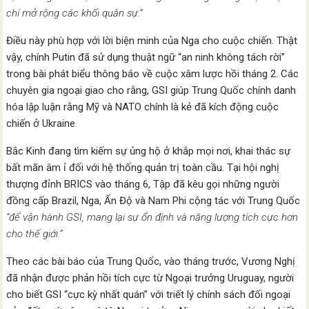
chí mở rộng các khối quân sự.”
Điều này phù hợp với lời biện minh của Nga cho cuộc chiến. Thật
vậy, chính Putin đã sử dụng thuật ngữ “an ninh không tách rời”
trong bài phát biểu thông báo về cuộc xâm lược hồi tháng 2. Các
chuyên gia ngoại giao cho rằng, GSI giúp Trung Quốc chính danh
hóa lập luận rằng Mỹ và NATO chính là kẻ đã kích động cuộc
chiến ở Ukraine.
Bắc Kinh đang tìm kiếm sự ủng hộ ở khắp mọi nơi, khai thác sự
bất mãn âm ỉ đối với hệ thống quản trị toàn cầu. Tại hội nghị
thượng đỉnh BRICS vào tháng 6, Tập đã kêu gọi những người
đồng cấp Brazil, Nga, Ấn Độ và Nam Phi cộng tác với Trung Quốc
“để vận hành GSI, mang lại sự ổn định và năng lượng tích cực hơn
cho thế giới.”
Theo các bài báo của Trung Quốc, vào tháng trước, Vương Nghị
đã nhận được phản hồi tích cực từ Ngoại trưởng Uruguay, người
cho biết GSI “cực kỳ nhất quán” với triết lý chính sách đối ngoại