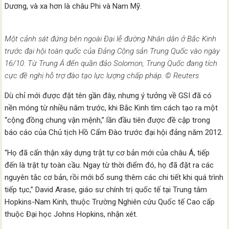
Dương, và xa hơn là châu Phi và Nam Mỹ.
Một cảnh sát đứng bên ngoài Đại lễ đường Nhân dân ở Bắc Kinh
trước đại hội toàn quốc của Đảng Cộng sản Trung Quốc vào ngày
16/10. Từ Trung Á đến quần đảo Solomon, Trung Quốc đang tích
cực đề nghị hỗ trợ đào tạo lực lượng chấp pháp. © Reuters
Dù chỉ mới được đặt tên gần đây, nhưng ý tưởng về GSI đã có
nền móng từ nhiều năm trước, khi Bắc Kinh tìm cách tạo ra một
“cộng đồng chung vận mệnh,” lần đầu tiên được đề cập trong
báo cáo của Chủ tịch Hồ Cẩm Đào trước đại hội đảng năm 2012.
“Họ đã cẩn thận xây dựng trật tự cơ bản mới của châu Á, tiếp
đến là trật tự toàn cầu. Ngay từ thời điểm đó, họ đã đặt ra các
nguyên tắc cơ bản, rồi mới bổ sung thêm các chi tiết khi quá trình
tiếp tục,” David Arase, giáo sư chính trị quốc tế tại Trung tâm
Hopkins-Nam Kinh, thuộc Trường Nghiên cứu Quốc tế Cao cấp
thuộc Đại học Johns Hopkins, nhận xét.