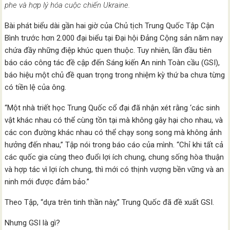
phe và hợp lý hóa cuộc chiến Ukraine.
Bài phát biểu dài gần hai giờ của Chủ tịch Trung Quốc Tập Cận
Bình trước hơn 2.000 đại biểu tại Đại hội Đảng Cộng sản năm nay
chứa đầy những điệp khúc quen thuộc. Tuy nhiên, lần đầu tiên
báo cáo công tác đề cập đến Sáng kiến An ninh Toàn cầu (GSI),
báo hiệu một chủ đề quan trọng trong nhiệm kỳ thứ ba chưa từng
có tiền lệ của ông.
“Một nhà triết học Trung Quốc cổ đại đã nhận xét rằng ‘các sinh
vật khác nhau có thể cùng tồn tại mà không gây hại cho nhau, và
các con đường khác nhau có thể chạy song song mà không ảnh
hưởng đến nhau,” Tập nói trong báo cáo của mình. “Chỉ khi tất cả
các quốc gia cùng theo đuổi lợi ích chung, chung sống hòa thuận
và hợp tác vì lợi ích chung, thì mới có thịnh vượng bền vững và an
ninh mới được đảm bảo.”
Theo Tập, “dựa trên tinh thần này,” Trung Quốc đã đề xuất GSI.
Nhưng GSI là gì?