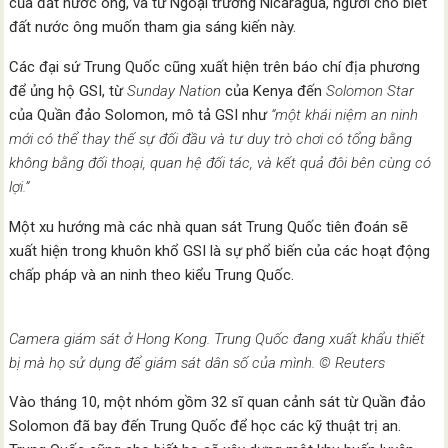
của đất nước ông, và từ Ngoại trưởng Nicaragua, người cho biết
đất nước ông muốn tham gia sáng kiến này.
Các đại sứ Trung Quốc cũng xuất hiện trên báo chí địa phương
để ủng hộ GSI, từ
Sunday Nation
của Kenya đến
Solomon Star
của Quần đảo Solomon, mô tả GSI như
“một khái niệm an ninh
mới có thể thay thế sự đối đầu và tư duy trò chơi có tổng bằng
không bằng đối thoại, quan hệ đối tác, và kết quả đôi bên cùng có
lợi.”
Một xu hướng mà các nhà quan sát Trung Quốc tiên đoán sẽ
xuất hiện trong khuôn khổ GSI là sự phổ biến của các hoạt động
chấp pháp và an ninh theo kiểu Trung Quốc.
Camera giám sát ở Hong Kong. Trung Quốc đang xuất khẩu thiết
bị mà họ sử dụng để giám sát dân số của mình. © Reuters
Vào tháng 10, một nhóm gồm 32 sĩ quan cảnh sát từ Quần đảo
Solomon đã bay đến Trung Quốc để học các kỹ thuật trị an.