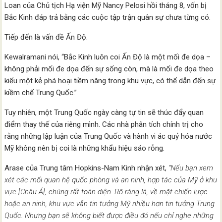
Loan của Chủ tịch Hạ viện Mỹ Nancy Pelosi hồi tháng 8, vốn bị
Bắc Kinh đáp trả bằng các cuộc tập trận quân sự chưa từng có.
Tiếp đến là vấn đề Ấn Độ.
Kewalramani nói, “Bắc Kinh luôn coi Ấn Độ là một mối đe dọa –
không phải mối đe dọa đến sự sống còn, mà là mối đe dọa theo
kiểu một kẻ phá hoại tiềm năng trong khu vực, có thể dẫn đến sự
kiềm chế Trung Quốc.”
Tuy nhiên, một Trung Quốc ngày càng tự tin sẽ thúc đẩy quan
điểm thay thế của riêng mình. Các nhà phân tích chính trị cho
rằng những lập luận của Trung Quốc và hành vi ác quỷ hóa nước
Mỹ không nên bị coi là những khẩu hiệu sáo rỗng.
Arase của Trung tâm Hopkins-Nam Kinh nhận xét,
“Nếu bạn xem
xét các mối quan hệ quốc phòng và an ninh, hợp tác của Mỹ ở khu
vực [Châu Á], chúng rất toàn diện. Rõ ràng là, về mặt chiến lược
hoặc an ninh, khu vực vẫn tin tưởng Mỹ nhiều hơn tin tưởng Trung
Quốc. Nhưng bạn sẽ không biết được điều đó nếu chỉ nghe những