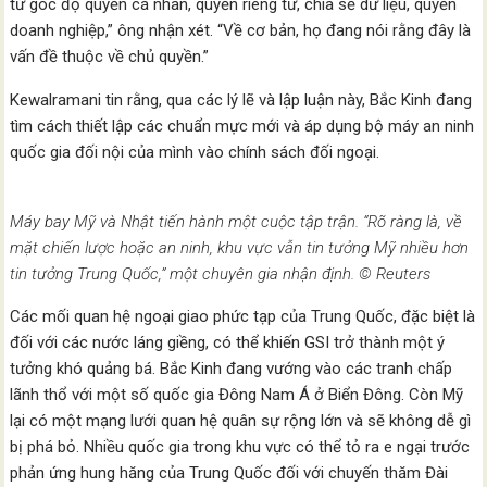
từ góc độ quyền cá nhân, quyền riêng tư, chia sẻ dữ liệu, quyền
doanh nghiệp,” ông nhận xét. “Về cơ bản, họ đang nói rằng đây là
vấn đề thuộc về chủ quyền.”
Kewalramani tin rằng, qua các lý lẽ và lập luận này, Bắc Kinh đang
tìm cách thiết lập các chuẩn mực mới và áp dụng bộ máy an ninh
quốc gia đối nội của mình vào chính sách đối ngoại.
Máy bay Mỹ và Nhật tiến hành một cuộc tập trận. “Rõ ràng là, về
mặt chiến lược hoặc an ninh, khu vực vẫn tin tưởng Mỹ nhiều hơn
tin tưởng Trung Quốc,” một chuyên gia nhận định. © Reuters
Các mối quan hệ ngoại giao phức tạp của Trung Quốc, đặc biệt là
đối với các nước láng giềng, có thể khiến GSI trở thành một ý
tưởng khó quảng bá. Bắc Kinh đang vướng vào các tranh chấp
lãnh thổ với một số quốc gia Đông Nam Á ở Biển Đông. Còn Mỹ
lại có một mạng lưới quan hệ quân sự rộng lớn và sẽ không dễ gì
bị phá bỏ. Nhiều quốc gia trong khu vực có thể tỏ ra e ngại trước
phản ứng hung hăng của Trung Quốc đối với chuyến thăm Đài