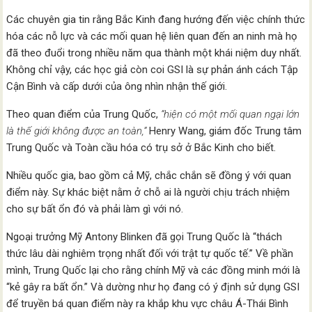
Các chuyên gia tin rằng Bắc Kinh đang hướng đến việc chính thức
hóa các nỗ lực và các mối quan hệ liên quan đến an ninh mà họ
đã theo đuổi trong nhiều năm qua thành một khái niệm duy nhất.
Không chỉ vậy, các học giả còn coi GSI là sự phản ánh cách Tập
Cận Bình và cấp dưới của ông nhìn nhận thế giới.
Theo quan điểm của Trung Quốc,
“hiện có một mối quan ngại lớn
là thế giới không được an toàn,”
Henry Wang, giám đốc Trung tâm
Trung Quốc và Toàn cầu hóa có trụ sở ở Bắc Kinh cho biết.
Nhiều quốc gia, bao gồm cả Mỹ, chắc chắn sẽ đồng ý với quan
điểm này. Sự khác biệt nằm ở chỗ ai là người chịu trách nhiệm
cho sự bất ổn đó và phải làm gì với nó.
Ngoại trưởng Mỹ Antony Blinken đã gọi Trung Quốc là “thách
thức lâu dài nghiêm trọng nhất đối với trật tự quốc tế.” Về phần
mình, Trung Quốc lại cho rằng chính Mỹ và các đồng minh mới là
“kẻ gây ra bất ổn.” Và dường như họ đang có ý định sử dụng GSI
để truyền bá quan điểm này ra khắp khu vực châu Á-Thái Bình