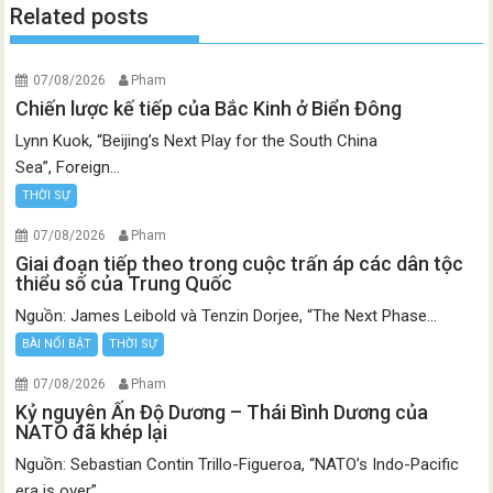
Related posts
07/08/2026
Pham
Chiến lược kế tiếp của Bắc Kinh ở Biển Đông
Lynn Kuok, “Beijing’s Next Play for the South China
Sea”, Foreign...
THỜI SỰ
07/08/2026
Pham
Giai đoạn tiếp theo trong cuộc trấn áp các dân tộc
thiểu số của Trung Quốc
Nguồn: James Leibold và Tenzin Dorjee, “The Next Phase...
BÀI NỔI BẬT
THỜI SỰ
07/08/2026
Pham
Kỷ nguyên Ấn Độ Dương – Thái Bình Dương của
NATO đã khép lại
Nguồn: Sebastian Contin Trillo-Figueroa, “NATO’s Indo-Pacific
era is over”,...