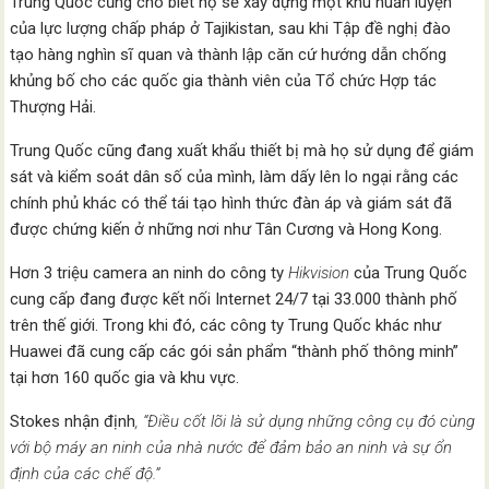
Trung Quốc cũng cho biết họ sẽ xây dựng một khu huấn luyện
của lực lượng chấp pháp ở Tajikistan, sau khi Tập đề nghị đào
tạo hàng nghìn sĩ quan và thành lập căn cứ hướng dẫn chống
khủng bố cho các quốc gia thành viên của Tổ chức Hợp tác
Thượng Hải.
Trung Quốc cũng đang xuất khẩu thiết bị mà họ sử dụng để giám
sát và kiểm soát dân số của mình, làm dấy lên lo ngại rằng các
chính phủ khác có thể tái tạo hình thức đàn áp và giám sát đã
được chứng kiến ở những nơi như Tân Cương và Hong Kong.
Hơn 3 triệu camera an ninh do công ty
Hikvision
của Trung Quốc
cung cấp đang được kết nối Internet 24/7 tại 33.000 thành phố
trên thế giới. Trong khi đó, các công ty Trung Quốc khác như
Huawei đã cung cấp các gói sản phẩm “thành phố thông minh”
tại hơn 160 quốc gia và khu vực.
Stokes nhận định
, “Điều cốt lõi là sử dụng những công cụ đó cùng
với bộ máy an ninh của nhà nước để đảm bảo an ninh và sự ổn
định của các chế độ.”