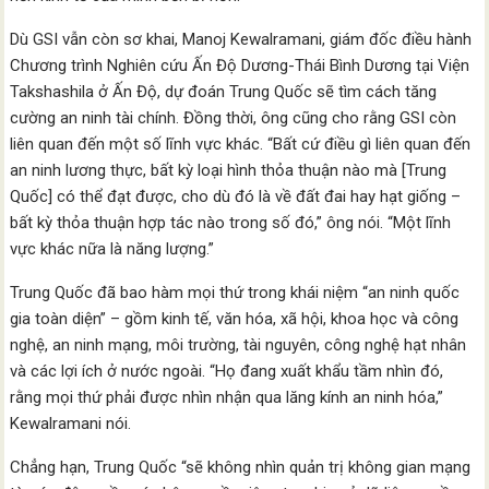
Dù GSI vẫn còn sơ khai, Manoj Kewalramani, giám đốc điều hành
Chương trình Nghiên cứu Ấn Độ Dương-Thái Bình Dương tại Viện
Takshashila ở Ấn Độ, dự đoán Trung Quốc sẽ tìm cách tăng
cường an ninh tài chính. Đồng thời, ông cũng cho rằng GSI còn
liên quan đến một số lĩnh vực khác. “Bất cứ điều gì liên quan đến
an ninh lương thực, bất kỳ loại hình thỏa thuận nào mà [Trung
Quốc] có thể đạt được, cho dù đó là về đất đai hay hạt giống –
bất kỳ thỏa thuận hợp tác nào trong số đó,” ông nói. “Một lĩnh
vực khác nữa là năng lượng.”
Trung Quốc đã bao hàm mọi thứ trong khái niệm “an ninh quốc
gia toàn diện” – gồm kinh tế, văn hóa, xã hội, khoa học và công
nghệ, an ninh mạng, môi trường, tài nguyên, công nghệ hạt nhân
và các lợi ích ở nước ngoài. “Họ đang xuất khẩu tầm nhìn đó,
rằng mọi thứ phải được nhìn nhận qua lăng kính an ninh hóa,”
Kewalramani nói.
Chẳng hạn, Trung Quốc “sẽ không nhìn quản trị không gian mạng