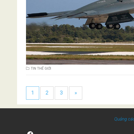
TIN THẾ GIỚI
1
2
3
»
Quảng cá
Facebook