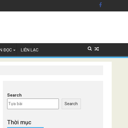
ỹ'
Lan
N ĐỌC
LIÊN LẠC
Search
Search
Thời mục