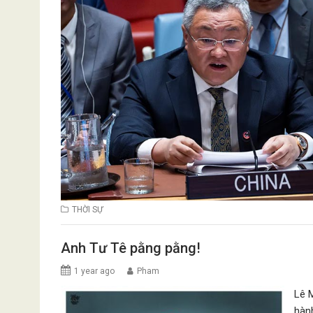
THỜI SỰ
Anh Tư Tê pằng pằng!
1 year ago
Pham
Lê 
hàn