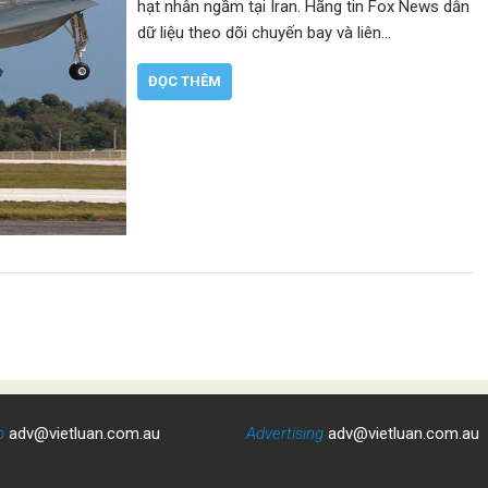
hạt nhân ngầm tại Iran. Hãng tin Fox News dẫn
dữ liệu theo dõi chuyến bay và liên…
ĐỌC THÊM
o
adv@vietluan.com.au
Advertising
adv@vietluan.com.au