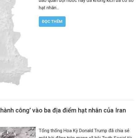
báo quân đội nước này đã không kích ba cơ sở
hạt nhân…
ĐỌC THÊM
hành công’ vào ba địa điểm hạt nhân của Iran
Tổng thống Hoa Kỳ Donald Trump đã chia sẻ