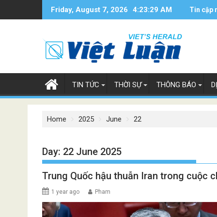
Skip
Friday, August 7, 2026
4:23:30 AM
Tin cập 
to
content
TIN TỨC
THỜI SỰ
THÔNG BÁO
D
Home
2025
June
22
Day:
22 June 2025
Trung Quốc hậu thuẫn Iran trong cuộc ch
1 year ago
Pham