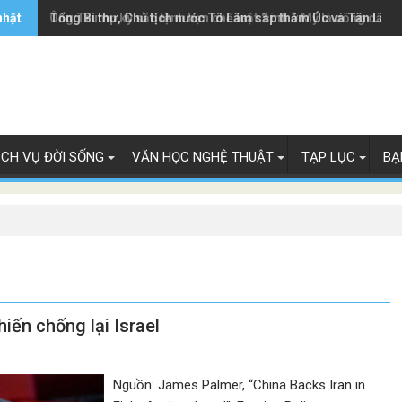
nhật
Ông Trump ký sắc lệnh hạn chế luật 'sinh ở Mỹ là công dân M
Tổng Bí thư, Chủ tịch nước Tô Lâm sắp thăm Úc và Tân Lây 
ỊCH VỤ ĐỜI SỐNG
VĂN HỌC NGHỆ THUẬT
TẠP LỤC
BẠ
iến chống lại Israel
Nguồn: James Palmer, “China Backs Iran in