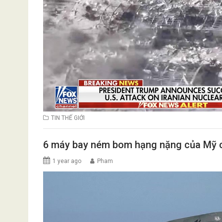
TIN THẾ GIỚI
6 máy bay ném bom hạng nặng của Mỹ c
1 year ago
Pham