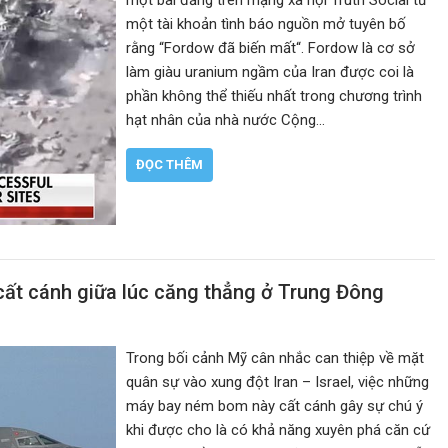
một bài đăng trên mạng xã hội Truth Social từ
một tài khoản tình báo nguồn mở tuyên bố
rằng “Fordow đã biến mất“. Fordow là cơ sở
làm giàu uranium ngầm của Iran được coi là
phần không thể thiếu nhất trong chương trình
hạt nhân của nhà nước Cộng…
ĐỌC THÊM
ất cánh giữa lúc căng thẳng ở Trung Đông
Trong bối cảnh Mỹ cân nhắc can thiệp về mặt
quân sự vào xung đột Iran – Israel, việc những
máy bay ném bom này cất cánh gây sự chú ý
khi được cho là có khả năng xuyên phá căn cứ