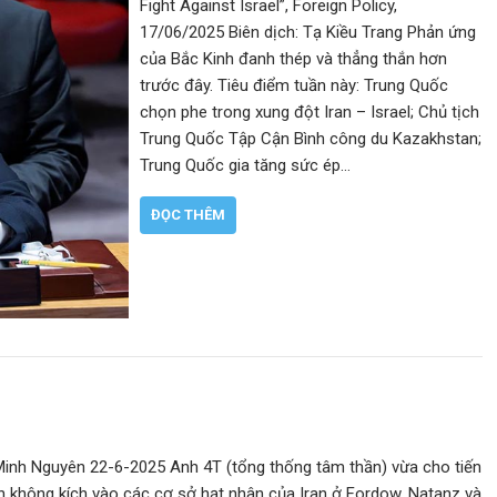
Fight Against Israel”, Foreign Policy,
17/06/2025 Biên dịch: Tạ Kiều Trang Phản ứng
của Bắc Kinh đanh thép và thẳng thắn hơn
trước đây. Tiêu điểm tuần này: Trung Quốc
chọn phe trong xung đột Iran – Israel; Chủ tịch
Trung Quốc Tập Cận Bình công du Kazakhstan;
Trung Quốc gia tăng sức ép…
ĐỌC THÊM
Minh Nguyên 22-6-2025 Anh 4T (tổng thống tâm thần) vừa cho tiến
h không kích vào các cơ sở hạt nhân của Iran ở Fordow, Natanz và