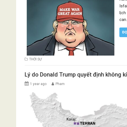
Isf
lịch
can
ĐỌ
THỜI SỰ
Lý do Donald Trump quyết định không kí
1 year ago
Pham