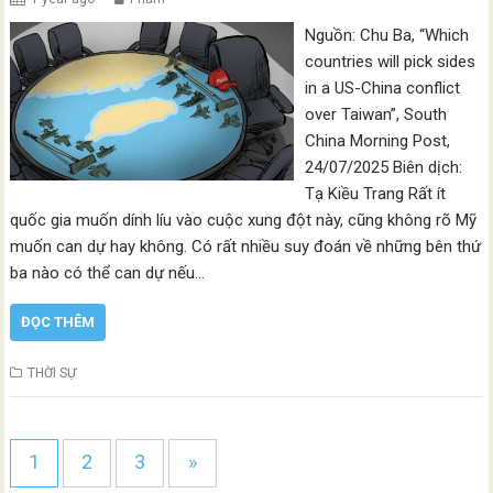
Nguồn: Chu Ba, “Which
countries will pick sides
in a US-China conflict
over Taiwan”, South
China Morning Post,
24/07/2025 Biên dịch:
Tạ Kiều Trang Rất ít
quốc gia muốn dính líu vào cuộc xung đột này, cũng không rõ Mỹ
muốn can dự hay không. Có rất nhiều suy đoán về những bên thứ
ba nào có thể can dự nếu…
ĐỌC THÊM
THỜI SỰ
1
2
3
»