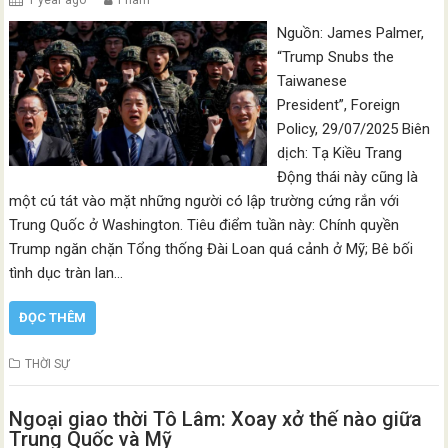
1 year ago
Pham
Nguồn: James Palmer,
“Trump Snubs the
Taiwanese
President”, Foreign
Policy, 29/07/2025 Biên
dịch: Tạ Kiều Trang
Động thái này cũng là
một cú tát vào mặt những người có lập trường cứng rắn với
Trung Quốc ở Washington. Tiêu điểm tuần này: Chính quyền
Trump ngăn chặn Tổng thống Đài Loan quá cảnh ở Mỹ; Bê bối
tình dục tràn lan…
ĐỌC THÊM
THỜI SỰ
Ngoại giao thời Tô Lâm: Xoay xở thế nào giữa
Trung Quốc và Mỹ