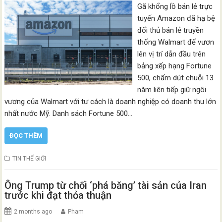
Gã khổng lồ bán lẻ trực
tuyến Amazon đã hạ bệ
đối thủ bán lẻ truyền
thống Walmart để vươn
lên vị trí dẫn đầu trên
bảng xếp hạng Fortune
500, chấm dứt chuỗi 13
năm liên tiếp giữ ngôi
vương của Walmart với tư cách là doanh nghiệp có doanh thu lớn
nhất nước Mỹ. Danh sách Fortune 500…
ĐỌC THÊM
TIN THẾ GIỚI
Ông Trump từ chối ‘phá băng’ tài sản của Iran
trước khi đạt thỏa thuận
2 months ago
Pham