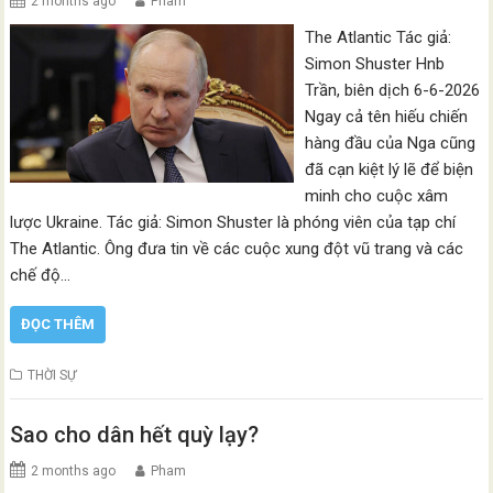
2 months ago
Pham
The Atlantic Tác giả:
Simon Shuster Hnb
Trần, biên dịch 6-6-2026
Ngay cả tên hiếu chiến
hàng đầu của Nga cũng
đã cạn kiệt lý lẽ để biện
minh cho cuộc xâm
lược Ukraine. Tác giả: Simon Shuster là phóng viên của tạp chí
The Atlantic. Ông đưa tin về các cuộc xung đột vũ trang và các
chế độ…
ĐỌC THÊM
THỜI SỰ
Sao cho dân hết quỳ lạy?
2 months ago
Pham