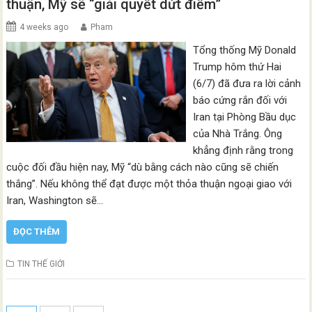
thuận, Mỹ sẽ “giải quyết dứt điểm”
4 weeks ago
Pham
Tổng thống Mỹ Donald
Trump hôm thứ Hai
(6/7) đã đưa ra lời cảnh
báo cứng rắn đối với
Iran tại Phòng Bầu dục
của Nhà Trắng. Ông
khẳng định rằng trong
cuộc đối đầu hiện nay, Mỹ “dù bằng cách nào cũng sẽ chiến
thắng”. Nếu không thể đạt được một thỏa thuận ngoại giao với
Iran, Washington sẽ…
ĐỌC THÊM
TIN THẾ GIỚI