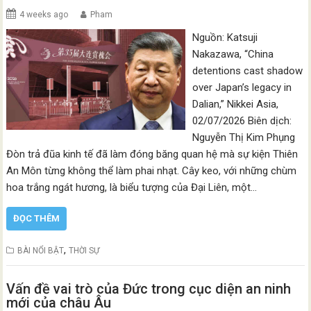
4 weeks ago
Pham
Nguồn: Katsuji
Nakazawa, “China
detentions cast shadow
over Japan’s legacy in
Dalian,” Nikkei Asia,
02/07/2026 Biên dịch:
Nguyễn Thị Kim Phụng
Đòn trả đũa kinh tế đã làm đóng băng quan hệ mà sự kiện Thiên
An Môn từng không thể làm phai nhạt. Cây keo, với những chùm
hoa trắng ngát hương, là biểu tượng của Đại Liên, một…
ĐỌC THÊM
,
BÀI NỔI BẬT
THỜI SỰ
Vấn đề vai trò của Đức trong cục diện an ninh
mới của châu Âu