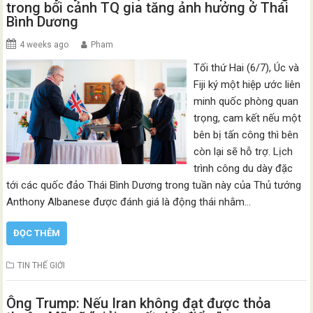
trong bối cảnh TQ gia tăng ảnh hưởng ở Thái
Bình Dương
4 weeks ago
Pham
Tối thứ Hai (6/7), Úc và
Fiji ký một hiệp ước liên
minh quốc phòng quan
trọng, cam kết nếu một
bên bị tấn công thì bên
còn lại sẽ hỗ trợ. Lịch
trình công du dày đặc
tới các quốc đảo Thái Bình Dương trong tuần này của Thủ tướng
Anthony Albanese được đánh giá là động thái nhằm…
ĐỌC THÊM
TIN THẾ GIỚI
Ông Trump: Nếu Iran không đạt được thỏa