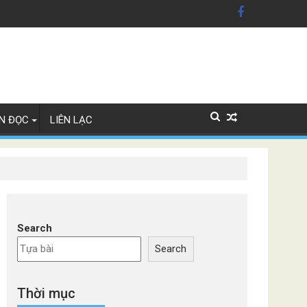
ãng xe Đức
N ĐỌC
LIÊN LẠC
Search
Search
Thời mục