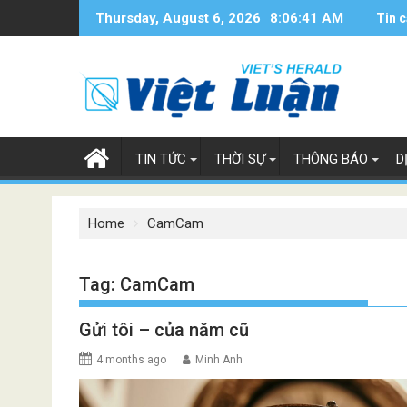
Skip
Thursday, August 6, 2026
8:06:42 AM
Tin c
to
content
TIN TỨC
THỜI SỰ
THÔNG BÁO
D
Home
CamCam
Tag:
CamCam
Gửi tôi – của năm cũ
4 months ago
Minh Anh