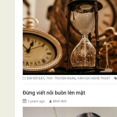
,
,
BÀI NỔI BẬT
THƠ - TRUYỆN NGẮN
VĂN HỌC NGHỆ THUẬT
Đừng viết nỗi buồn lên mặt
2 years ago
Minh Anh