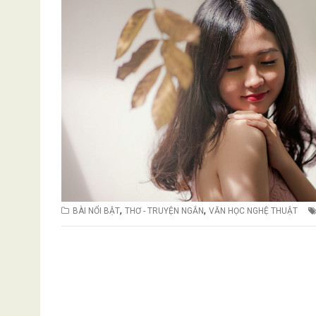
,
,
BÀI NỔI BẬT
THƠ - TRUYỆN NGẮN
VĂN HỌC NGHỆ THUẬT