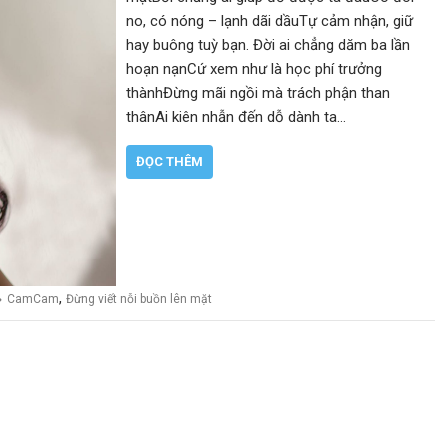
no, có nóng – lạnh dãi dầuTự cảm nhận, giữ
hay buông tuỳ bạn. Đời ai chẳng dăm ba lần
hoạn nạnCứ xem như là học phí trưởng
thànhĐừng mãi ngồi mà trách phận than
thânAi kiên nhẫn đến dỗ dành ta…
ĐỌC THÊM
,
CamCam
Đừng viết nỗi buồn lên mặt