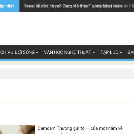
ập nhật
Trung Quốc - từ mỏ vàng trở thành gánh nặng của các h
Israel bác kế hoạch Gaza do ông Trump hậu thuẫn
ỊCH VỤ ĐỜI SỐNG
VĂN HỌC NGHỆ THUẬT
TẠP LỤC
BẠ
Camcam Thương gửi tôi – của một năm về