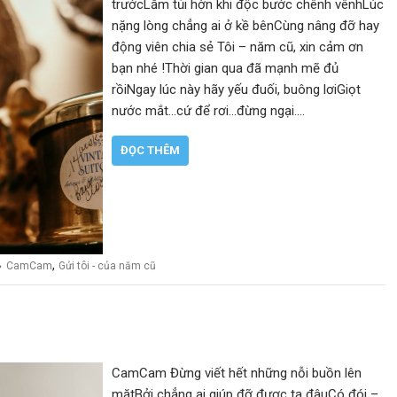
trướcLắm tủi hờn khi độc bước chênh vênhLúc
nặng lòng chẳng ai ở kề bênCùng nâng đỡ hay
động viên chia sẻ Tôi – năm cũ, xin cảm ơn
bạn nhé !Thời gian qua đã mạnh mẽ đủ
rồiNgay lúc này hãy yếu đuối, buông lơiGiọt
nước mắt…cứ để rơi…đừng ngại.…
ĐỌC THÊM
,
CamCam
Gửi tôi - của năm cũ
CamCam Đừng viết hết những nỗi buồn lên
mặtBởi chẳng ai giúp đỡ được ta đâuCó đói –