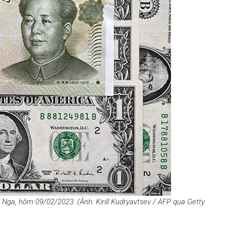
ga, hôm 09/02/2023. (Ảnh: Kirill Kudryavtsev / AFP qua Getty