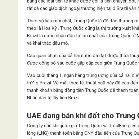
bằng các loại tiền tệ khác được gọi là tiền chuyển đổ
tất cả các giao dịch ngoại thương hiện tại ở Brazil vẫn
Theo
số liệu mới nhất
, Trung Quốc là đối tác thương mạ
theo là Hoa Kỳ . Trung Quốc cũng là thị trường xuất kh
Brazil là nước nhận đầu tư lớn nhất của Trung Quốc ở M
và khai thác dầu mỏ.
Các quan chức của cả hai nước đã đạt được thỏa thuận
được công bố sau cuộc gặp cấp cao giữa Trung Quốc và
Vào cuối tháng 1, ngân hàng trung ương của cả hai nư
trừ” ở Brazil. Về mặt thực tế, thuật ngữ này đề cập đ
thanh khoản bằng đồng tiền Trung Quốc để thanh toán ng
Nhân dân tệ lấy tiền Brazil.
UAE đang bán khí đốt cho Trung
Công ty dầu khí quốc gia Trung Quốc và TotalEnergies 
lỏng (LNG) thanh toán bằng CNY đầu tiên của Trung Qu