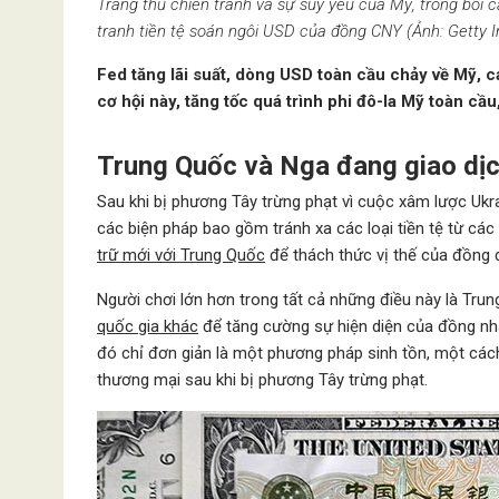
Trang thủ chiến tranh và sự suy yếu của Mỹ, trong bối 
tranh tiền tệ soán ngôi USD của đồng CNY (Ảnh: Getty 
Fed tăng lãi suất, dòng USD toàn cầu chảy về Mỹ, c
cơ hội này, tăng tốc quá trình phi đô-la Mỹ toàn c
Trung Quốc và Nga đang giao dịc
Sau khi bị phương Tây trừng phạt vì cuộc xâm lược Ukr
các biện pháp bao gồm tránh xa các loại tiền tệ từ các
trữ mới với Trung Quốc
để thách thức vị thế của đồng 
Người chơi lớn hơn trong tất cả những điều này là Tr
quốc gia khác
để tăng cường sự hiện diện của đồng nhâ
đó chỉ đơn giản là một phương pháp sinh tồn, một cách 
thương mại sau khi bị phương Tây trừng phạt.