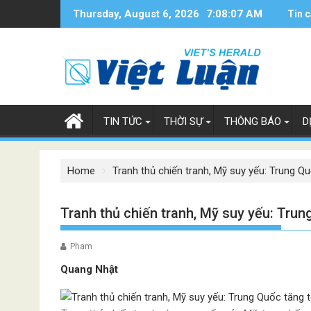
Skip
Thursday, August 6, 2026
7:08:08 AM
Tin c
to
content
TIN TỨC
THỜI SỰ
THÔNG BÁO
D
Home
Tranh thủ chiến tranh, Mỹ suy yếu: Trung 
Tranh thủ chiến tranh, Mỹ suy yếu: Tru
Pham
Quang Nhật