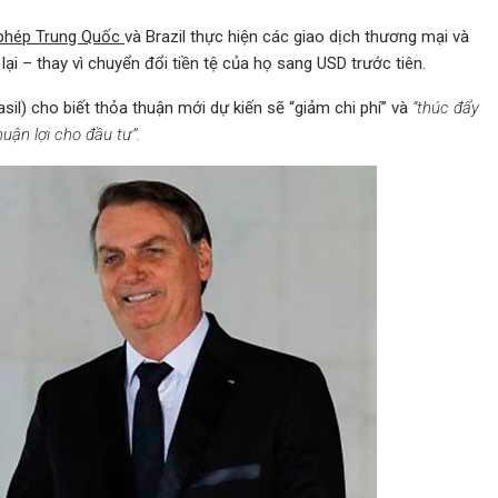
phép Trung Quốc
và Brazil thực hiện các giao dịch thương mại và
lại – thay vì chuyển đổi tiền tệ của họ sang USD trước tiên.
il) cho biết thỏa thuận mới dự kiến sẽ “giảm chi phí” và
“thúc đẩy
uận lợi cho đầu tư”.