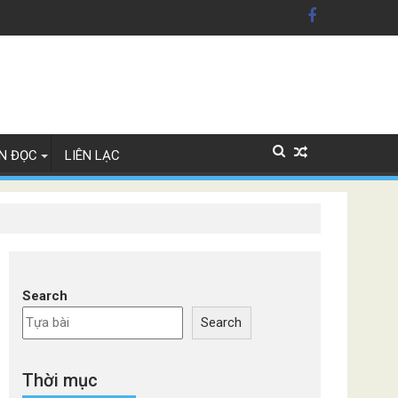
ãng xe Đức
N ĐỌC
LIÊN LẠC
Search
Search
Thời mục