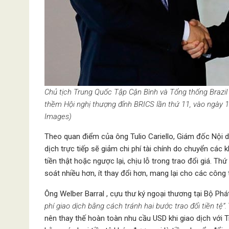
Chủ tịch Trung Quốc Tập Cận Bình và Tổng thống Brazil
thềm Hội nghị thượng đỉnh BRICS lần thứ 11, vào ngày
Images)
Theo quan điểm của ông Tulio Cariello, Giám đốc Nội d
dịch trực tiếp sẽ giảm chi phí tài chính do chuyển các
tiền thật hoặc ngược lại, chịu lỗ trong trao đổi giá. Th
soát nhiều hơn, ít thay đổi hơn, mang lại cho các công
Ông Welber Barral , cựu thư ký ngoại thương tại Bộ Phát 
phí giao dịch bằng cách tránh hai bước trao đổi tiền tệ”.
nên thay thế hoàn toàn nhu cầu USD khi giao dịch với T