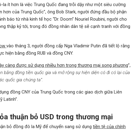
-la ít hơn là việc Trung Quốc đang trỗi dậy như một siêu cường
 lớn hơn của Trung Quốc”, ông Bob Stark, người đứng đầu bộ phận
cảnh báo từ nhà kinh tế học “Dr. Doom” Nouriel Roubini, người cho
ong thập kỷ tới, trong đó đồng nhân dân tệ sẽ cạnh tranh với đồng
cow
vào tháng 3, người đồng cấp Nga Vladimir Putin đã tiết lộ rằng
ực hiện bằng đồng RUB và đồng CNY.
gày càng được sử dụng nhiều hơn trong thương mại song phương
”,
n bằng đồng tiền quốc gia và mở rộng sự hiện diện có đi có lại của
ác quốc gia chúng ta”.
 dụng đồng CNY của Trung Quốc trong các giao dịch giữa Liên
 Latinh”.
hỏa thuận bỏ USD trong thương mại
huận bỏ đồng đô la Mỹ để chuyển sang sử dụng
tiền tệ của chính