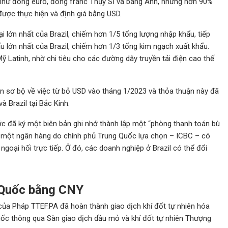
i, như đồng euro, đồng franc Thụy Sĩ và bảng Anh, nhưng hơn 90%
 được thực hiện và định giá bằng USD.
i lớn nhất của Brazil, chiếm hơn 1/5 tổng lượng nhập khẩu, tiếp
ẩu lớn nhất của Brazil, chiếm hơn 1/3 tổng kim ngạch xuất khẩu.
ỹ Latinh, nhờ chi tiêu cho các đường dây truyền tải điện cao thế
 sơ bộ về việc từ bỏ USD vào tháng 1/2023 và thỏa thuận này đã
 Brazil tại Bắc Kinh.
ớc đã ký một biên bản ghi nhớ thành lập một “phòng thanh toán bù
ến một ngân hàng do chính phủ Trung Quốc lựa chọn – ICBC – có
oại hối trực tiếp. Ở đó, các doanh nghiệp ở Brazil có thể đổi
 Quốc bằng CNY
của Pháp TTEF.PA đã hoàn thành giao dịch khí đốt tự nhiên hóa
ốc thông qua Sàn giao dịch dầu mỏ và khí đốt tự nhiên Thượng