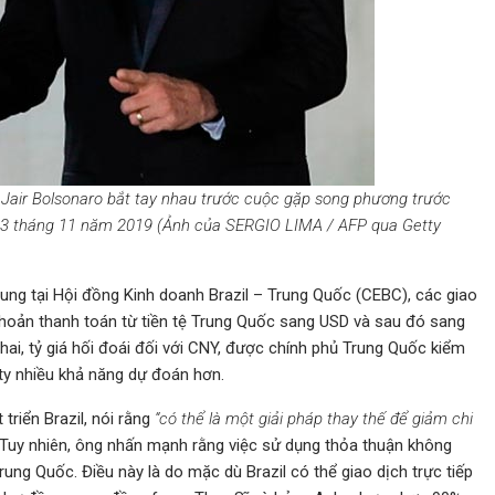
 Jair Bolsonaro bắt tay nhau trước cuộc gặp song phương trước
 13 tháng 11 năm 2019 (Ảnh của SERGIO LIMA / AFP qua Getty
ung tại Hội đồng Kinh doanh Brazil – Trung Quốc (CEBC), các giao
 khoản thanh toán từ tiền tệ Trung Quốc sang USD và sau đó sang
ứ hai, tỷ giá hối đoái đối với CNY, được chính phủ Trung Quốc kiểm
 ty nhiều khả năng dự đoán hơn.
triển Brazil, nói rằng
“có thể là một giải pháp thay thế để giảm chi
Tuy nhiên, ông nhấn mạnh rằng việc sử dụng thỏa thuận không
rung Quốc. Điều này là do mặc dù Brazil có thể giao dịch trực tiếp