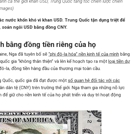
cảnh cả thế giới khan USD, Trung Quốc tăng tốc chiến lược chiến
Images)
ác nước khốn khó vì khan USD. Trung Quốc tận dụng triệt để
ầu, soán ngôi USD bằng đồng CNY.
h bằng đồng tiền riêng của họ
aine, Nga đã tuyên bố sẽ
“phi đô-la hóa” nền kinh tế của mình
bằng
 quốc gia “không thân thiện” và lên kế hoạch tạo ra một
loại tiền dự
đô-la, đồng tiền hàng đầu của thương mại toàn cầu.
ung Quốc, quốc gia đã đạt được một
số quan hệ đối tác với các
n dân tệ (CNY) trên trường thế giới. Nga tham gia những nỗ lực
để giữ cho nền kinh tế của họ phát triển và duy trì hoạt động