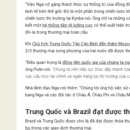
“Việc Nga cố gắng thách thức sự thống trị của đồng đô
kinh tế trên thế giới. Đó là một phần trong chiến lược
chiến lược thị trường tại Kyriba nói. Ông chỉ ra những 
biết một
hệ thống tiền tệ lưỡng cực
có thể xuất hiện tr
đô-la trong thương mại toàn cầu.
Khi
Chủ tịch Trung Quốc Tập Cận Bình đến thăm Mos
2/3 thương mại song phương của hai nước đã được th
“Điều quan trọng là
đồng tiền quốc gia của chúng ta n
ông Putin nói.
“Chúng ta nên tiếp tục thúc đẩy thanh toá
các cấu trúc tài chính và ngân hàng tại thị trường của c
Nhà lãnh đạo Nga nói thêm: “Chúng tôi ủng hộ việc sử
bang Nga và các đối tác ở Châu Á, Châu Phi và Châu Mỹ
Trung Quốc và Brazil đạt được t
Brazil và Trung Quốc được cho là đã đạt được thỏa t
họ
trong các giao dịch thương mại.