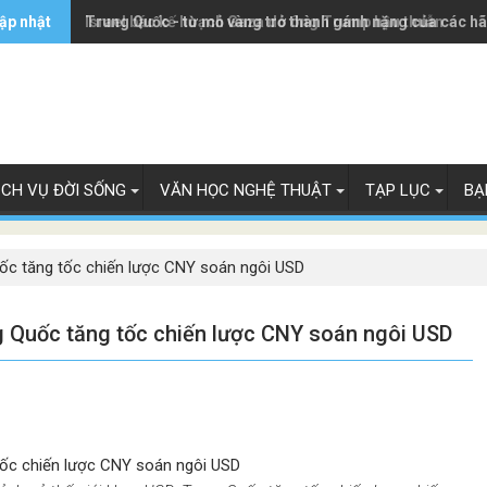
ập nhật
Trung Quốc - từ mỏ vàng trở thành gánh nặng của các h
Israel bác kế hoạch Gaza do ông Trump hậu thuẫn
ỊCH VỤ ĐỜI SỐNG
VĂN HỌC NGHỆ THUẬT
TẠP LỤC
BẠ
Quốc tăng tốc chiến lược CNY soán ngôi USD
ng Quốc tăng tốc chiến lược CNY soán ngôi USD