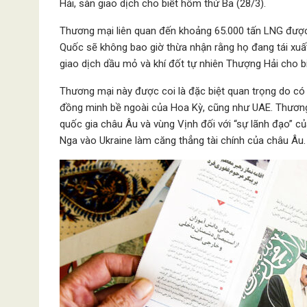
Hải, sàn giao dịch cho biết hôm thứ Ba (28/3).
Thương mại liên quan đến khoảng 65.000 tấn LNG được
Quốc sẽ không bao giờ thừa nhận rằng họ đang tái xu
giao dịch dầu mỏ và khí đốt tự nhiên Thượng Hải cho b
Thương mại này được coi là đặc biệt quan trọng do có
đồng minh bề ngoài của Hoa Kỳ, cũng như UAE. Thương
quốc gia châu Âu và vùng Vịnh đối với “sự lãnh đạo” củ
Nga vào Ukraine làm căng thẳng tài chính của châu Âu.