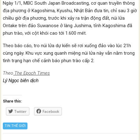
Ngày 1/1, MBC South Japan Broadcasting, cơ quan truyền thông
địa phương ở Kagoshima, Kyushu, Nhật Bản đưa tin, chỉ sau 3 giờ
chiều giờ địa phương, trước khi xảy ra trận động đất, núi lửa
Ontake trên đảo Suwanose ở làng Jushima, tỉnh Kagoshima đã
phun trào, với cột khói cao tới 1.600 mét.
Theo báo cáo, tro núi lửa dự kiến ​​sẽ rơi xuống đảo vào lúc 21h
cùng ngày. Khu vực xung quanh miệng núi lửa này vẫn nằm trong
tình trạng hạn chế cảnh báo phun trào cấp 2.
Theo
The Epoch Times
Lý Ngọc biên dịch
Share this:
Twitter
Facebook
TIN THẾ GIỚI