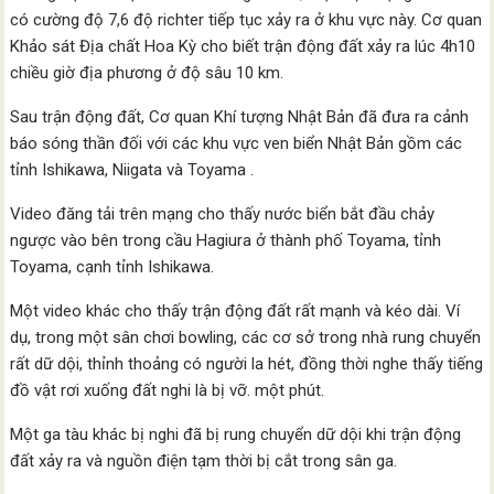
có cường độ 7,6 độ richter tiếp tục xảy ra ở khu vực này. Cơ quan
Khảo sát Địa chất Hoa Kỳ cho biết trận động đất xảy ra lúc 4h10
chiều giờ địa phương ở độ sâu 10 km.
Sau trận động đất, Cơ quan Khí tượng Nhật Bản đã đưa ra cảnh
báo sóng thần đối với các khu vực ven biển Nhật Bản gồm các
tỉnh Ishikawa, Niigata và Toyama .
Video đăng tải trên mạng cho thấy nước biển bắt đầu chảy
ngược vào bên trong cầu Hagiura ở thành phố Toyama, tỉnh
Toyama, cạnh tỉnh Ishikawa.
Một video khác cho thấy trận động đất rất mạnh và kéo dài. Ví
dụ, trong một sân chơi bowling, các cơ sở trong nhà rung chuyển
rất dữ dội, thỉnh thoảng có người la hét, đồng thời nghe thấy tiếng
đồ vật rơi xuống đất nghi là bị vỡ. một phút.
Một ga tàu khác bị nghi đã bị rung chuyển dữ dội khi trận động
đất xảy ra và nguồn điện tạm thời bị cắt trong sân ga.