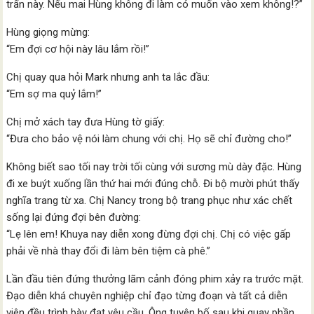
trấn này. Nếu mai Hùng không đi làm có muốn vào xem không!?”
Hùng giọng mừng:
“Em đợi cơ hội này lâu lắm rồi!”
Chị quay qua hỏi Mark nhưng anh ta lắc đầu:
“Em sợ ma quỷ lắm!”
Chị mở xách tay đưa Hùng tờ giấy:
“Đưa cho bảo vệ nói làm chung với chị. Họ sẽ chỉ đường cho!”
Không biết sao tối nay trời tối cùng với sương mù dày đặc. Hùng
đi xe buýt xuống lần thứ hai mới đúng chỗ. Đi bộ mười phút thấy
nghĩa trang từ xa. Chị Nancy trong bộ trang phục như xác chết
sống lại đứng đợi bên đường:
“Lẹ lên em! Khuya nay diễn xong đừng đợi chị. Chị có việc gấp
phải về nhà thay đổi đi làm bên tiệm cà phê.”
Lần đầu tiên đứng thưởng lãm cảnh đóng phim xảy ra trước mặt.
Đạo diễn khá chuyên nghiệp chỉ đạo từng đoạn và tất cả diễn
viên đều trình bày đạt yêu cầu. Ông tuyên bố sau khi quay phần