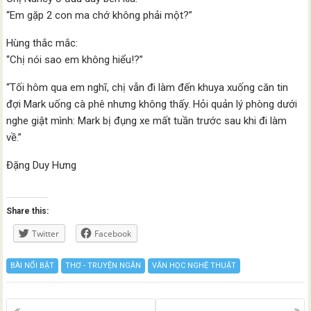
“Em gặp 2 con ma chớ không phải một?”
Hùng thắc mắc:
“Chị nói sao em không hiểu!?”
“Tối hôm qua em nghĩ, chị vẫn đi làm đến khuya xuống căn tin
đợi Mark uống cà phê nhưng không thấy. Hỏi quản lý phòng dưới
nghe giật mình: Mark bị đụng xe mất tuần trước sau khi đi làm
về.”
Đặng Duy Hưng
Share this:
Twitter
Facebook
BÀI NỔI BẬT
THƠ - TRUYỆN NGẮN
VĂN HỌC NGHỆ THUẬT
Posts