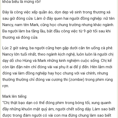
khóa biểu là mừng rồi!
Đây là công việc xếp quần áo, dọn dẹp vệ sinh trong thương xá
sau giờ đóng cửa. Làm ở đây quen hai người đồng nghiệp: nữ tên
Nancy, nam tên Mark, cũng học chung trường nhưng khác ngành.
Ba người làm ba tầng lầu, bắt đầu công việc từ 9 giờ tối sau khi
thương xá đóng cửa.
Lúc 2 giờ sáng, ba người cũng hẹn gặp dưới căn tin uống cà phê.
Nancy lớn tuổi nhất, theo ngành kịch nghệ, luôn luôn là người chị
dạy dỗ cho Hùng và Mark những kinh nghiệm cuộc sống. Chị kể
còn lận đận nên chỉ đóng vài vai phụ ít ai để ý đến. Hên lắm mới
đóng vai làm đồng nghiệp hay học chung với vai chính, nhưng
thường thường chỉ đóng vai cương thi (zombie) trong phim rùng
rợn.
Mark lên tiếng:
“Chị thật bạo dạn có thể đóng phim trong bóng tối, xung quanh
đầy những khuôn mặt quỷ ám, người chết sống dậy. Làm sao biết
được trong đám người có vài con ma đứng chung làm sao biết