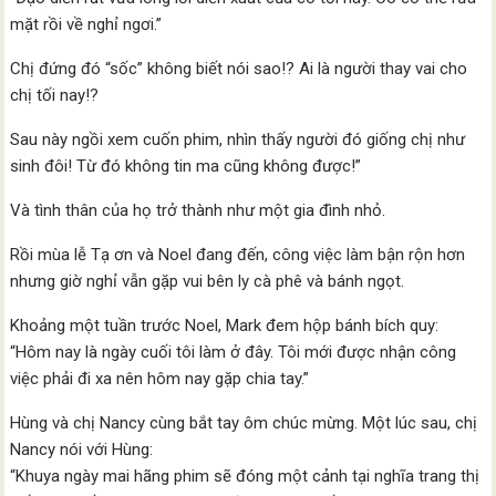
mặt rồi về nghỉ ngơi.”
Chị đứng đó “sốc” không biết nói sao!? Ai là người thay vai cho
chị tối nay!?
Sau này ngồi xem cuốn phim, nhìn thấy người đó giống chị như
sinh đôi! Từ đó không tin ma cũng không được!”
Và tình thân của họ trở thành như một gia đình nhỏ.
Rồi mùa lễ Tạ ơn và Noel đang đến, công việc làm bận rộn hơn
nhưng giờ nghỉ vẫn gặp vui bên ly cà phê và bánh ngọt.
Khoảng một tuần trước Noel, Mark đem hộp bánh bích quy:
“Hôm nay là ngày cuối tôi làm ở đây. Tôi mới được nhận công
việc phải đi xa nên hôm nay gặp chia tay.”
Hùng và chị Nancy cùng bắt tay ôm chúc mừng. Một lúc sau, chị
Nancy nói với Hùng:
“Khuya ngày mai hãng phim sẽ đóng một cảnh tại nghĩa trang thị