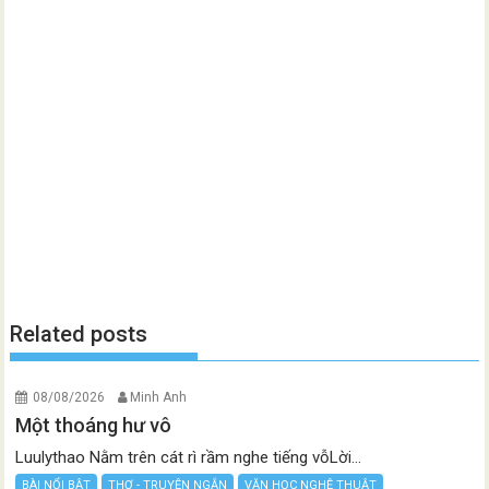
Related posts
08/08/2026
Minh Anh
Một thoáng hư vô
Luulythao Nằm trên cát rì rầm nghe tiếng vỗLời...
BÀI NỔI BẬT
THƠ - TRUYỆN NGẮN
VĂN HỌC NGHỆ THUẬT