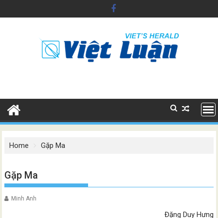
Skip
to
content
Home
Gặp Ma
Gặp Ma
Minh Anh
Đặng Duy Hưng