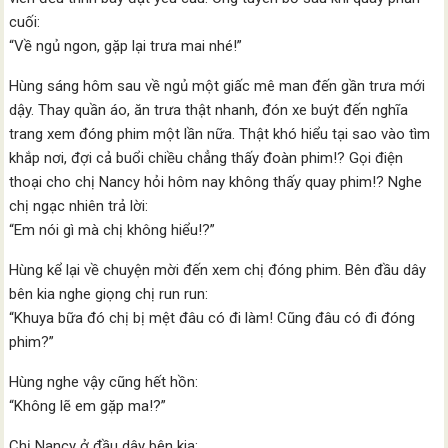
cuối:
“Về ngủ ngon, gặp lại trưa mai nhé!”
Hùng sáng hôm sau về ngủ một giấc mê man đến gần trưa mới
dậy. Thay quần áo, ăn trưa thật nhanh, đón xe buýt đến nghĩa
trang xem đóng phim một lần nữa. Thật khó hiểu tại sao vào tìm
khắp nơi, đợi cả buổi chiều chẳng thấy đoàn phim!? Gọi điện
thoại cho chị Nancy hỏi hôm nay không thấy quay phim!? Nghe
chị ngạc nhiên trả lời:
“Em nói gì mà chị không hiểu!?”
Hùng kể lại về chuyện mời đến xem chị đóng phim. Bên đầu dây
bên kia nghe giọng chị run run:
“Khuya bữa đó chị bị mệt đâu có đi làm! Cũng đâu có đi đóng
phim?”
Hùng nghe vậy cũng hết hồn:
“Không lẽ em gặp ma!?”
Chị Nancy ở đầu dây bên kia: