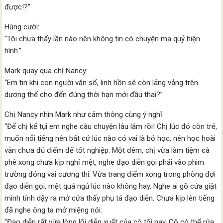
được!?”
Hùng cười:
“Tôi chưa thấy lần nào nên không tin có chuyện ma quỷ hiện
hình.”
Mark quay qua chị Nancy:
“Em tin khi con người vắn số, linh hồn sẽ còn lảng vảng trên
dương thế cho đến đúng thời hạn mới đầu thai?”
Chị Nancy nhìn Mark như cảm thông cùng ý nghĩ:
“Để chị kể tụi em nghe câu chuyện lâu lắm rồi! Chị lúc đó còn trẻ,
muốn nổi tiếng nên bất cứ lúc nào có vai là bỏ học, nên học hoài
vẫn chưa đủ điểm để tốt nghiệp. Một đêm, chị vừa làm tiệm cà
phê xong chưa kịp nghỉ mệt, nghe đạo diễn gọi phải vào phim
trường đóng vai cương thi. Vừa trang điểm xong trong phòng đợi
đạo diễn gọi, mệt quá ngủ lúc nào không hay. Nghe ai gõ cửa giật
mình tỉnh dậy ra mở cửa thấy phụ tá đạo diễn. Chưa kịp lên tiếng
đã nghe ông ta mở miệng nói:
“Đạo diễn rất vừa lòng lối diễn xuất của cô tối nay. Cô có thể rửa