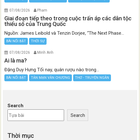
07/08/2026
Pham
Giai đoạn tiếp theo trong cuộc trấn áp các dân tộc
thiểu số của Trung Quốc
Nguồn: James Leibold và Tenzin Dorjee, “The Next Phase...
BÀI NỔI BẬT
THỜI SỰ
07/08/2026
Minh Anh
Ai là ma?
Đặng Duy Hưng Tối nay, quán rượu nào trong...
BÀI NỔI BẬT
TẢN MẠN VĂN CHƯƠNG
THƠ - TRUYỆN NGẮN
Search
Search
Thời mục