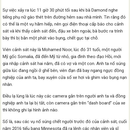
Sự việc xảy ra lúc 11 giờ 30 phút tối sau khi bà Damond nghe
tiếng phụ nữ gào thét trên đường hẻm sau nhà mình. Tin rằng đó
có thể là một vụ hãm hiếp, nên gọi điện thoại cấp báo cho cảnh
sát và khi thấy cảnh sát đến, đậu xe bên ngoài, bà bước ra trình
bày thì bị bắn một phát vào bụng, chết gục tại chỗ.
Viên cảnh sát này là Mohamed Noor, lúc đó 31 tuổi, một người
Mỹ gốc Somalia, đã đến Mỹ từ nhỏ, gia đình theo đạo Hồi, mới
gia nhập cảnh sát hai năm, đã có vợ và một con. Anh ta nổ súng
giữa lúc đang ngồi ở ghế bên, viên đạn đã bay ngang ngực đồng
nghiệp của anh ta, bay xuyên cửa sổ xe hơi và ghim vào bụng nạn
nhân.
Điều lạ lùng là lúc này các camera gắn trên người anh ta và đồng
nghiệp anh ta lại bị tắt, còn camera gắn trên “dash board” của xe
thì không ghi lại hình ảnh nào.
Số là, sau các vụ nổ súng chết người trước đó của cảnh sát, cuối
năm 2016 tiểu bang Minnesota đã ra lệnh các nhân viên và sĩ