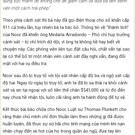
dụng sức mạnh để khống chế để giam cầm và đưa bà đến bệnh
viện một cách trái phép”.
Theo phía cảnh sát thì bà này đã gọi điện thoại cho số khẩn cấp
911 cả triệu lần, tuy nhiên bà ta bác bỏ. Thông tin về “thành tích”
của Noor đã khiến ông Medaria Arradondo – Phó chỉ huy trưởng
cảnh sát – bị chỉ trích dữ dội, vì ông ta không hề hay biết về
chuyện này. Các phóng viên liên tục đặt câu hỏi, chất vấn tại sao
lại có thể bố trí một nhân viên cảnh sát đầy nghi vấn, đang đối
mặt với hai vụ điều tra.
Noor sau đó bị truy tố với tội sát nhân cấp độ ba và ngộ sát cấp
độ hai. Ngay từ ngày bị truy tố, anh ta đã bị sa thải ra khỏi cảnh
sát và xin tại ngoại với số tiền thế chân $541,000 và từ đó đến
nay chưa hề nhận tội, luôn cãi rằng anh ta hành động để tự vệ.
Kết thúc bài bào chữa cho Noor, Luật sư Thomas Plunkett cho
rằng thân chủ mình chỉ đơn thuần làm theo những gì đã được
huấn luyện, đã thực sự sợ hãi cho tính mạng của mình khi nạn
nhân chạy đến xe hơi của họ trong quần áo ngũ, đưa tay lên