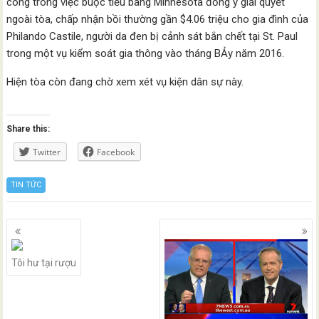
công trong việc buộc tiểu bang Minnesota đồng ý giải quyết
ngoài tòa, chấp nhận bồi thường gần $4.06 triệu cho gia đình của
Philando Castile, người da đen bị cảnh sát bắn chết tại St. Paul
trong một vụ kiểm soát gia thông vào tháng BẢy năm 2016.
Hiện tòa còn đang chờ xem xét vụ kiện dân sự này.
Share this:
Twitter
Facebook
TIN TỨC
Posts
navigation
Tôi hư tại rượu