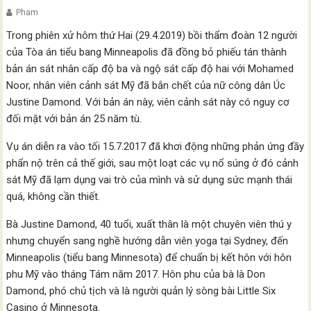
Pham
Trong phiên xử hôm thứ Hai (29.4.2019) bồi thẩm đoàn 12 người
của Tòa án tiểu bang Minneapolis đã đồng bỏ phiếu tán thành
bản án sát nhân cấp độ ba và ngộ sát cấp độ hai với Mohamed
Noor, nhân viên cảnh sát Mỹ đã bắn chết của nữ công dân Úc
Justine Damond. Với bản án này, viên cảnh sát này có nguy cơ
đối mặt với bản án 25 năm tù.
Vụ án diễn ra vào tối 15.7.2017 đã khơi động những phản ứng đầy
phẩn nộ trên cả thế giới, sau một loạt các vụ nổ súng ở đó cảnh
sát Mỹ đã lạm dụng vai trò của mình và sử dụng sức mạnh thái
quá, không cần thiết.
Bà Justine Damond, 40 tuổi, xuất thân là một chuyên viên thú y
nhưng chuyển sang nghề hướng dẫn viên yoga tại Sydney, đến
Minneapolis (tiểu bang Minnesota) để chuẩn bị kết hôn với hôn
phu Mỹ vào tháng Tám năm 2017. Hôn phu của bà là Don
Damond, phó chủ tịch và là người quản lý sòng bài Little Six
Casino ở Minnesota.