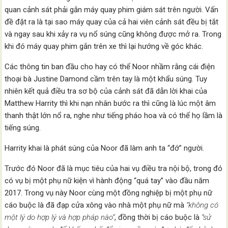
quan cảnh sát phải gắn máy quay phim giám sát trên người. Vấn
đề đặt ra là tại sao máy quay của cả hai viên cảnh sát đều bị tắt
và ngay sau khi xảy ra vụ nổ súng cũng không được mở ra. Trong
khi đó máy quay phim gắn trên xe thì lại hướng về góc khác.
Các thông tin ban đầu cho hay có thể Noor nhầm rằng cái điện
thoại bà Justine Damond cầm trên tay là một khẩu súng. Tuy
nhiên kết quả điều tra sơ bộ của cảnh sát đã dẫn lời khai của
Matthew Harrity thì khi nạn nhân bước ra thì cũng là lúc một âm
thanh thật lớn nổ ra, nghe như tiếng pháo hoa và có thể họ lầm là
tiếng súng.
Harrity khai là phát súng của Noor đã làm anh ta “đớ” người.
Trước đó Noor đã là mục tiêu của hai vụ điều tra nội bộ, trong đó
có vụ bị một phụ nữ kiện vì hành động “quá tay” vào đầu năm
2017. Trong vụ này Noor cùng một đồng nghiệp bị một phụ nữ
cáo buộc là đã đạp cửa xông vào nhà một phụ nữ mà
“không có
một lý do hợp lý và hợp pháp nào”
, đồng thời bị cáo buộc là
“sử