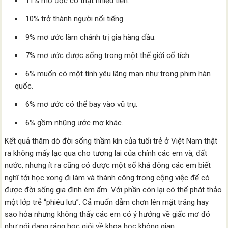
11% mơ ước có thật nhiều tiền.
10% trở thành người nổi tiếng.
9% mơ ước làm chánh trị gia hàng đầu.
7% mơ ước được sống trong một thế giới cổ tích.
6% muốn có một tình yêu lãng mạn như trong phim hàn
quốc.
6% mơ ước có thể bay vào vũ trụ.
6% gồm những ước mơ khác.
Kết quả thăm dò đời sống thầm kín của tuổi trẻ ở Việt Nam thật
ra không mấy lạc qua cho tương lai của chính các em và, đất
nước, nhưng ít ra cũng có được một số khá đông các em biết
nghĩ tới học xong đi làm và thành công trong cộng việc để có
được đời sống gia đình êm ấm. Với phần cón lại có thể phát thảo
một lớp trẻ “phiêu lưu”. Cả muốn dẫm chơn lên mặt trăng hay
sao hỏa nhưng không thấy các em có ý hướng về giấc mơ đó
như nói đang ráng học giỏi về khoa học không gian.