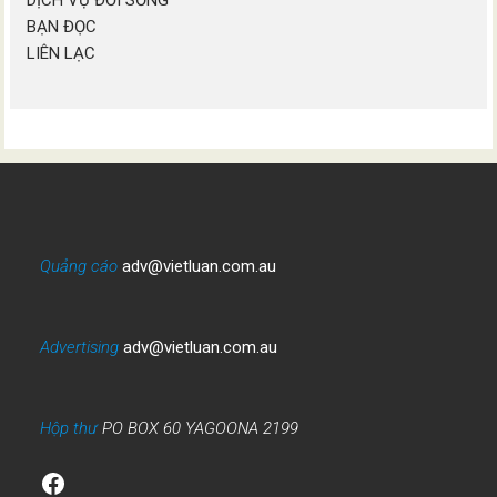
DỊCH VỤ ĐỜI SỐNG
BẠN ĐỌC
LIÊN LẠC
Quảng cáo
adv@vietluan.com.au
Advertising
adv@vietluan.com.au
Hộp thư
PO BOX 60 YAGOONA 2199
Facebook