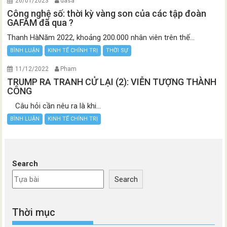
26/01/2023
dasa
Công nghệ số: thời kỳ vàng son của các tập đoàn
GAFAM đã qua ?
Thanh HàNăm 2022, khoảng 200.000 nhân viên trên thế...
BÌNH LUẬN
KINH TẾ CHÍNH TRỊ
THỜI SỰ
11/12/2022
Pham
TRUMP RA TRANH CỬ LẠI (2): VIỄN TƯỢNG THÀNH
CÔNG
Câu hỏi cần nêu ra là khi...
BÌNH LUẬN
KINH TẾ CHÍNH TRỊ
Search
Search
Thời mục