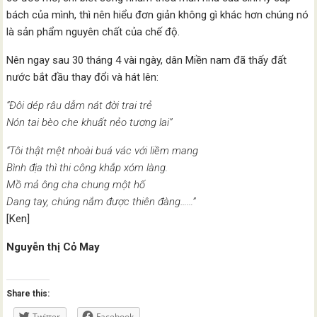
bách của mình, thì nên hiểu đơn giản không gì khác hơn chúng nó
là sản phẩm nguyên chất của chế độ.
Nên ngay sau 30 tháng 4 vài ngày, dân Miền nam đã thấy đất
nước bắt đầu thay đổi và hát lên:
“Đôi dép râu dẫm nát đời trai trẻ
Nón tai bèo che khuất nẻo tương lai”
“Tôi thật mệt nhoài buá vác với liềm mang
Bình địa thì thi công khắp xóm làng.
Mồ mả ông cha chung một hố
Dang tay, chúng nắm được thiên đàng……”
[Ken]
Nguyễn thị Cỏ May
Share this:
Twitter
Facebook