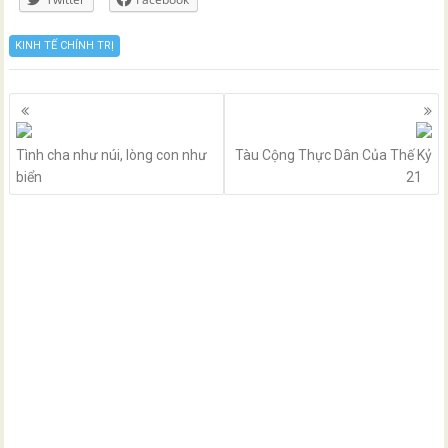
KINH TẾ CHÍNH TRỊ
Posts
navigation
Tình cha như núi, lòng con như
Tàu Cộng Thực Dân Của Thế Kỷ
biển
21