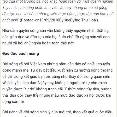
tạo của một trường đại học khác hoàn toàn với một doanh nghiệp.
Tuy nhiên, nó cũng phản ánh việc lâu nay chúng ta có cố gắng
đào tạo học với hành nhưng việc thực hành, thực tập còn hạn chế
nhất định
”
(Posted-on18/09/2018By lineByline Thu Hoài).
Nhà cầm quyền cộng sản vẫn không thấy nguyên nhân thất bại
của giáo dục và đào tạo của họ là do chế độ cộng sản với con
người xã hội chủ nghĩa hoàn toàn thối nát.
Đạo đức cách mạng
Đời sống xã hội Việt Nam những năm gần đây có nhiều chuyển
động mạnh mẽ. Từ đây bắt đầu xuất hiện xu hướng sống thoáng,
dễ dãi trong kết giao bạn bè, cũng như thay đổi trong quan niệm
về tình yêu, tình dục. Ngày nay, không ít người trẻ tự cho mình
quyền được “tự do” không tranh cãi. Ý thức sống tùy tiện, buông
thả, đua đòi, thay thề những mẫu mực đạo đức xã hội trước khi
cộng sản tới.
Chỉ riêng về đời sống sinh lý của tuổi trẻ, theo kết quả cuộc điều