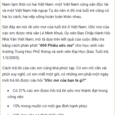
Nam tạm thời có hai Việt Nam: một Việt Nam cộng sản độc tài
và một Việt Nam Hải ngoại Tự do nên vì đó mà tuổi trẻ cũng có
hai tư cách, hai nếp sống hoàn toàn khác nhau.
Giờ đây xin nói về ước mơ của tuổi trẻ ở Việt Nam. Ước mơ của
các em được nhà văn Lê Minh Khuê, Ủy viên Ban Chấp Hành Hội
Nhà Văn Việt Nam, mô tả dựa trên kết quả của cuộc điều tra
bằng cách phân phát “
400 Phiều
ước mơ”
cho học sinh các
trường Trung Học Phổ thông và sinh viên Đại Học (báo Tuổi trẻ,
1/5/2005).
Cách trả lời của các em cũng khá phức tạp. Có em chỉ cần vài
phút suy nghĩ, có em mất một giờ, có những em phải một ngày
mới trả lời được câu hỏi “
Ước mơ của bạn là gì?”.
Có 21% các em được hỏi trả lời ước mơ thành đạt trong
công việc.
15% mong muốn có một gia đình hạnh phúc.