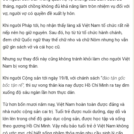
tháng, người chồng không đủ khả năng làm tròn nhiệm vụ đối với
vợ, người vợ có quyền đề xuất ly hôn.
Khi người Pháp tới, họ nhận thấy làng xã Việt Nam tổ chức rất nề
nếp nên họ giữ nguyên. Sau đó, họ từ từ tổ chức hành chánh,
đem chữ Quốc ngữ thay thế chữ nho và chữ Nôm nhưng họ vẫn
giữ gìn sách vở và cái học cũ.
Nhưng sự thay đổi này cũng không tránh khỏi làm cho người Việt
Nam bị vong thân.
Khi người Cộng sản tới ngày 19/8, với chánh sách “
đào tận gốc
bốc tận rể”,
thì sự vong thân kia nay được Hồ Chí Minh ra tay dìm
xuống độ sâu ngàn lần hơn thực dân.
Từ hơn bốn mươi năm nay, Việt Nam hoàn toàn được đảng và
nhà nước cộng sản cai trị. Tuổi trẻ được nuôi dưởng, dạy dỗ và
lớn lên trong chế độ giáo dục cộng sản, được học tập và sống
theo gương Hồ Chí Minh. Vậy nếu bảo tuổi trẻ ở Việt Nam không
có ước mơ, chỉ biết sống nhằm thỏa mản nhu cầu sinh lý cấp