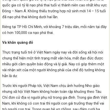
quốc gia có tỷ lệ nạo phá thai tuổi vị thành niên cao nhất khu vực
Đông – Nam Á. Không thiếu trường hợp nữ sinh mới 14 – 15 tuổi
đã nạo phá thai không dưới hai lần.
Riêng tại TP Hồ Chí Minh, với khoảng 7 triệu dân, mỗi năm tại đây
có hơn 100,000 ca nạo phá thai.
Và khăn quàng đỏ
Thực trạng tuổi trẻ ở Việt Nam ngày nay và đời sống xã hội nói
chung thể hiện một tình trạng mất văn hóa, mất đạo đức được
nhiều giới cầm quyền báo động và lý giải. Nay có góp thêm một
vài nhận xét của một người không phải của chế độ tưởng không
hẳn là dư.
Trước khi người Pháp tới, Việt Nam chịu ảnh hưởng Nho giáo
nhưng xã hội Việt Nam không hoàn toàn rặp khuông theo Tàu.
Chỉ đơn cử địa vị người phụ nữ trong gia đình. Trong gia đình Việt
Nam, khi không có con trai thì người con gái trưởng thay thế vai
trò người con trai. Trong quan hệ vợ chồng, sau đám cưới ba