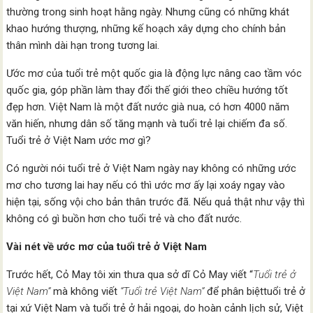
thường trong sinh hoạt hằng ngày. Nhưng cũng có những khát
khao hướng thượng, những kế hoạch xây dựng cho chính bản
thân mình dài hạn trong tương lai.
Ước mơ của tuổi trẻ một quốc gia là động lực nâng cao tầm vóc
quốc gia, góp phần làm thay đổi thế giới theo chiều hướng tốt
đẹp hơn. Việt Nam là một đất nước già nua, có hơn 4000 năm
văn hiến, nhưng dân số tăng mạnh và tuổi trẻ lại chiếm đa số.
Tuổi trẻ ở Việt Nam ước mơ gì?
Có người nói tuổi trẻ ở Việt Nam ngày nay không có những ước
mơ cho tương lai hay nếu có thì ước mơ ấy lại xoáy ngay vào
hiện tại, sống vội cho bản thân trước đã. Nếu quả thật như vậy thì
không có gì buồn hơn cho tuổi trẻ và cho đất nước.
Vài nét về ước mơ của tuổi trẻ ở Việt Nam
Trước hết, Cỏ May tôi xin thưa qua sở dĩ Cỏ May viết “
Tuổi trẻ ở
Việt Nam”
mà không viết
“Tuổi trẻ Việt Nam”
để phân biệttuổi trẻ ở
tại xứ Việt Nam và tuổi trẻ ở hải ngoại, do hoàn cảnh lịch sử, Việt