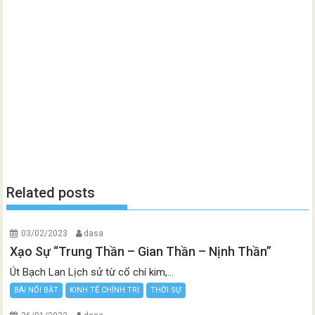
Related posts
03/02/2023
dasa
Xạo Sự “Trung Thần – Gian Thần – Nịnh Thần”
Út Bạch Lan Lịch sử từ cổ chí kim,...
BÀI NỔI BẬT
KINH TẾ CHÍNH TRỊ
THỜI SỰ