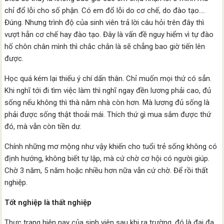
chỉ đổ lỗi cho số phận. Có em đổ lỗi do cơ chế, do đào tạo….
Đúng. Nhưng trình độ của sinh viên trả lời câu hỏi trên đây thì
vượt hẳn cơ chế hay đào tạo. Đây là vấn đề nguy hiểm vì tự đào
hố chôn chân mình thì chắc chắn là sẽ chẳng bao giờ tiến lên
được.
Học quá kém lại thiếu ý chí dấn thân. Chỉ muốn mọi thứ có sẳn.
Khi nghĩ tới đi tìm việc làm thì nghĩ ngay đền lương phải cao, đủ
sống nếu không thì thà nằm nhà còn hơn. Mà lương đủ sống là
phải được sống thật thoải mái. Thích thứ gì mua sắm được thứ
đó, mà vẫn còn tiền dư.
Chính những mơ mộng như vậy khiến cho tuổi trẻ sống không có
định hướng, không biết tự lập, mà cứ chờ cơ hội có người giúp.
Chờ 3 năm, 5 năm hoặc nhiều hơn nữa vẫn cứ chờ. Để rồi thất
nghiệp.
Tốt nghiệp là thất nghiệp
Thực trạng hiện nay của sinh viên sau khi ra trường, đó là đại đa