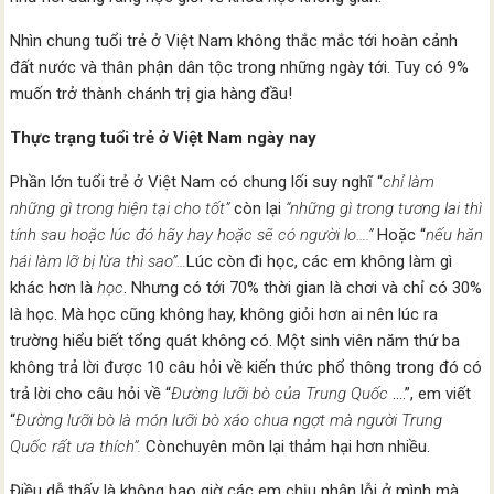
Nhìn chung tuổi trẻ ở Việt Nam không thắc mắc tới hoàn cảnh
đất nước và thân phận dân tộc trong những ngày tới. Tuy có 9%
muốn trở thành chánh trị gia hàng đầu!
Thực trạng tuổi trẻ ở Việt Nam ngày nay
Phần lớn tuổi trẻ ở Việt Nam có chung lối suy nghĩ “
chỉ làm
những gì trong hiện tại cho tốt”
còn lại
“những gì trong tương lai thì
tính sau hoặc lúc đó hãy hay hoặc sẽ có người lo….”
Hoặc “
nếu hăn
hái làm lỡ bị lừa thì sao”…
Lúc còn đi học, các em không làm gì
khác hơn là
học
. Nhưng có tới 70% thời gian là chơi và chỉ có 30%
là học. Mà học cũng không hay, không giỏi hơn ai nên lúc ra
trường hiểu biết tổng quát không có. Một sinh viên năm thứ ba
không trả lời được 10 câu hỏi về kiến thức phổ thông trong đó có
trả lời cho câu hỏi về “
Đường lưỡi bò của Trung Quốc
….”, em viết
“
Đường lưỡi bò là món lưỡi bò xáo chua ngợt mà người Trung
Quốc rất ưa thích”.
Cònchuyên môn lại thảm hại hơn nhiều.
Điều dễ thấy là không bao giờ các em chịu nhận lỗi ở mình mà