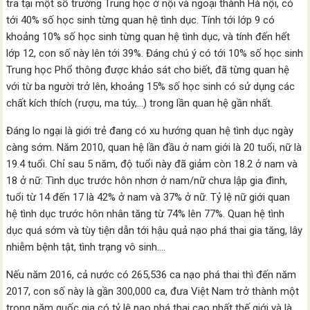
tra tại một số trường Trung học ở nội và ngoại thành Hà nội, có
tới 40% số học sinh từng quan hệ tình dục. Tính tới lớp 9 có
khoảng 10% số học sinh từng quan hệ tình dục, và tính đến hết
lớp 12, con số này lên tới 39%. Đáng chú ý có tới 10% số học sinh
Trung học Phổ thông được khảo sát cho biết, đã từng quan hệ
với từ ba người trở lên, khoảng 15% số học sinh có sử dụng các
chất kích thích (rượu, ma túy,…) trong lần quan hệ gần nhất.
Đáng lo ngại là giới trẻ đang có xu hướng quan hệ tình dục ngày
càng sớm. Năm 2010, quan hệ lần đầu ở nam giới là 20 tuổi, nữ là
19.4 tuổi. Chỉ sau 5 năm, độ tuổi này đã giảm còn 18.2 ở nam và
18 ở nữ: Tình dục trước hôn nhơn ở nam/nữ chưa lập gia đình,
tuổi từ 14 đến 17 là 42% ở nam và 37% ở nữ. Tỷ lệ nữ giới quan
hệ tình dục trước hôn nhân tăng từ 74% lên 77%. Quan hệ tình
dục quá sớm và tùy tiện dẫn tới hậu quả nạo phá thai gia tăng, lây
nhiễm bệnh tật, tình trạng vô sinh….
Nếu năm 2016, cả nước có 265,536 ca nạo phá thai thì đến năm
2017, con số này là gần 300,000 ca, đưa Việt Nam trở thành một
trong năm quốc gia có tỷ lệ nạo phá thai cao nhất thế giới và là