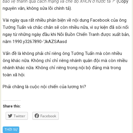
bảo vệ thành quả cách mạng và chế độ XHCN ở nước ta ?
” (Copy
nguyên văn, không sửa lỗi chính tả).
Vài ngày qua rất nhiều phản biện về nội dung Facebook của ông
Tướng Tuấn và chắc chắn sẽ còn nhiều nữa, vì sự kiện đã sôi nổi
ngay từ những ngày đầu khi Nỗi Buồn Chiến Tranh được xuất bản,
năm 1990.y3267890-‘;lkAZSAasd
Vấn đề là không phải chỉ riêng ông Tướng Tuấn mà còn nhiều
ông khác nữa. Không chỉ chỉ riêng nhánh quân đội mà còn nhiều
nhánh khác nữa. Không chỉ riêng trong nội bộ đảng mà trong
toàn xã hội.
Phải chăng là cuộc nội chiến của lương tri?
Share this:
Twitter
Facebook
THỜI SỰ