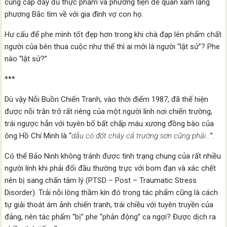
cung cấp đầy đủ thực phẩm và phương tiện để quân xâm lăng
phương Bắc tìm về với gia đình vợ con họ.
Hư cấu để phe mình tốt đẹp hơn trong khi chà đạp lên phẩm chất
người của bên thua cuộc như thế thì ai mới là người “lật sử”? Phe
nào “lật sử?”
***
Dù vậy Nỗi Buồn Chiến Tranh, vào thời điểm 1987, đã thể hiện
được nỗi trăn trở rất riêng của một người lính nơi chiến trường,
trái ngược hẳn với tuyên bố bất chấp máu xương đồng bào của
ông Hồ Chí Minh là “
dẫu có đốt cháy cả trường sơn cũng phải…
”.
Có thể Bảo Ninh không tránh được tình trạng chung của rất nhiều
người lính khi phải đối đầu thường trực với bom đạn và xác chết
nên bị sang chấn tâm lý (PTSD – Post – Traumatic Stress
Disorder). Trải nỗi lòng thầm kín đó trong tác phẩm cũng là cách
tự giải thoát ám ảnh chiến tranh, trái chiều với tuyên truyền của
đảng, nên tác phẩm “bị” phe “phản động” ca ngợi? Được dịch ra