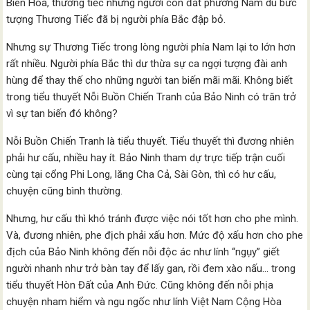
Biên Hòa, thương tiếc những người con đất phương Nam dù bức
tượng Thương Tiếc đã bị người phía Bắc đập bỏ.
Nhưng sự Thương Tiếc trong lòng người phía Nam lại to lớn hơn
rất nhiều. Người phía Bắc thì dư thừa sự ca ngợi tượng đài anh
hùng để thay thế cho những người tan biến mãi mãi. Không biết
trong tiểu thuyết Nỗi Buồn Chiến Tranh của Bảo Ninh có trăn trở
vì sự tan biến đó không?
Nỗi Buồn Chiến Tranh là tiểu thuyết. Tiểu thuyết thì đương nhiên
phải hư cấu, nhiều hay ít. Bảo Ninh tham dự trực tiếp trận cuối
cùng tại cổng Phi Long, lăng Cha Cả, Sài Gòn, thì có hư cấu,
chuyện cũng bình thường.
Nhưng, hư cấu thì khó tránh được việc nói tốt hơn cho phe mình.
Và, đương nhiên, phe địch phải xấu hơn. Mức độ xấu hơn cho phe
địch của Bảo Ninh không đến nỗi độc ác như lính “ngụy” giết
người nhanh như trở bàn tay để lấy gan, rồi đem xào nấu… trong
tiểu thuyết Hòn Đất của Anh Đức. Cũng không đến nỗi phịa
chuyện nham hiểm và ngu ngốc như lính Việt Nam Cộng Hòa