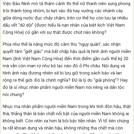
Việc Bảo Ninh mô tả thảm cảnh thi thể nữ thanh niên xung phong
trôi thành từng nhóm, bị kẹt vào đá hay vướng các nhánh cây
giữa dòng nước đục chảy chậm, trên cơ thể họ còn lưu lại nhiều
dấu vết “dữ dội” (được hiểu là nạn nhân của biệt kích Việt Nam
Cộng Hòa) có gần với sự thật được chút nào không?
Phịa như thế là nâng mức độ căm thù “ngụy quân”, xác nhận
quyết tâm “giết giặc” mà bất chấp hậu quả là hình ảnh người miền
Nam (lính Việt Nam Cộng Hòa) đến thời điểm gần cuối thế kỷ 20
mà vẫn còn man rợ như bộ lạc nào đó ở Phi châu. Nội dung và
hình ảnh này đương nhiên sẽ bị lưu giữ trong sách báo và lan
rộng ra thế giới. Đó là chính nghĩa? Đó là lý do “giải phóng”? Hay
đó là sỉ nhục nhân phẩm người miền Nam nói riêng và dân tộc
nói chung?
Nhục mạ nhân phẩm người miền Nam trong khi tính đôn hậu, thật
thà, thẳng thắn là bản chất nổi bật của người miền Nam không ai
không biết. Còn nhìn xa hơn là bôi bác tiền nhân. Vì tổ tiên chúng
ta rất khoan dung và nhân hậu, không những tha chết mà còn