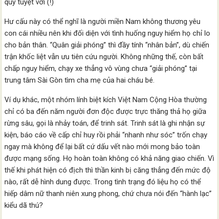
quý tuyệt vời (!)
Hư cấu này có thể nghĩ là người miền Nam không thương yêu
con cái nhiều nên khi đối diện với tình huống nguy hiểm họ chỉ lo
cho bản thân. “Quân giải phóng” thì đầy tính “nhân bản”, dù chiến
trận khốc liệt vẫn ưu tiên cứu người. Không những thế, còn bất
chấp nguy hiểm, chạy xe thẳng vô vùng chưa “giải phóng” tại
trung tâm Sài Gòn tìm cha mẹ của hai cháu bé.
Ví dụ khác, một nhóm lính biệt kích Việt Nam Cộng Hòa thường
chỉ có ba đến năm người đơn độc được trực thăng thả họ giữa
rừng sâu, gọi là nhảy toán, để trinh sát. Trinh sát là ghi nhận sự
kiện, báo cáo về cấp chỉ huy rồi phải “nhanh như sóc” trốn chạy
ngay mà không để lại bất cứ dấu vết nào mới mong bảo toàn
được mạng sống. Họ hoàn toàn không có khả năng giao chiến. Vì
thế khi phát hiện có địch thì thần kinh bị căng thẳng đến mức độ
nào, rất dễ hình dung được. Trong tình trạng đó liệu họ có thể
hiếp dâm nữ thanh niên xung phong, chứ chưa nói đến “hành lạc”
kiểu dã thú?