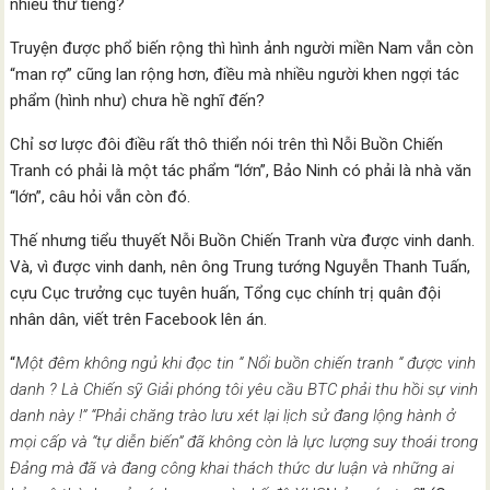
nhiều thứ tiếng?
Truyện được phổ biến rộng thì hình ảnh người miền Nam vẫn còn
“man rợ” cũng lan rộng hơn, điều mà nhiều người khen ngợi tác
phẩm (hình như) chưa hề nghĩ đến?
Chỉ sơ lược đôi điều rất thô thiển nói trên thì Nỗi Buồn Chiến
Tranh có phải là một tác phẩm “lớn”, Bảo Ninh có phải là nhà văn
“lớn”, câu hỏi vẫn còn đó.
Thế nhưng tiểu thuyết Nỗi Buồn Chiến Tranh vừa được vinh danh.
Và, vì được vinh danh, nên ông Trung tướng Nguyễn Thanh Tuấn,
cựu Cục trưởng cục tuyên huấn, Tổng cục chính trị quân đội
nhân dân, viết trên Facebook lên án.
“
Mộ
t đêm không ngủ khi đọc tin “ Nổi buồn chiến tranh “ được vinh
danh ? Là Chiến sỹ Giải phóng tôi yêu cầu BTC phải thu hồi sự vinh
danh này !” “Phải chăng trào lưu xét lại lịch sử đang lộng hành ở
mọi cấp và “tự diễn biến” đã không còn là lực lượng suy thoái trong
Đảng mà đã và đang công khai thách thức dư luận và những ai