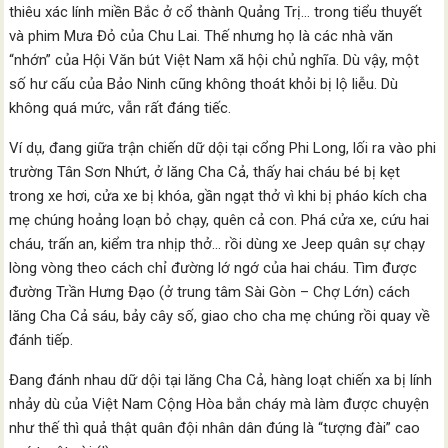
thiêu xác lính miền Bắc ở cổ thành Quảng Trị… trong tiểu thuyết
và phim Mưa Đỏ của Chu Lai. Thế nhưng họ là các nhà văn
“nhớn” của Hội Văn bút Việt Nam xã hội chủ nghĩa. Dù vậy, một
số hư cấu của Bảo Ninh cũng không thoát khỏi bị lộ liễu. Dù
không quá mức, vẫn rất đáng tiếc.
Ví dụ, đang giữa trận chiến dữ dội tại cổng Phi Long, lối ra vào phi
trường Tân Sơn Nhứt, ở lăng Cha Cả, thấy hai cháu bé bị kẹt
trong xe hơi, cửa xe bị khóa, gần ngạt thở vì khi bị pháo kích cha
mẹ chúng hoảng loạn bỏ chạy, quên cả con. Phá cửa xe, cứu hai
cháu, trấn an, kiểm tra nhịp thở… rồi dùng xe Jeep quân sự chạy
lòng vòng theo cách chỉ đường lớ ngớ của hai cháu. Tìm được
đường Trần Hưng Đạo (ở trung tâm Sài Gòn – Chợ Lớn) cách
lăng Cha Cả sáu, bảy cây số, giao cho cha mẹ chúng rồi quay về
đánh tiếp.
Đang đánh nhau dữ dội tại lăng Cha Cả, hàng loạt chiến xa bị lính
nhảy dù của Việt Nam Cộng Hòa bắn cháy mà làm được chuyện
như thế thì quả thật quân đội nhân dân đúng là “tượng đài” cao