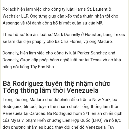
Pollack hiện làm việc cho công ty luật Harris St. Laurent &
Wechsler LLP. Ông từng giúp dàn xếp thỏa thuận nhận tội cho
Assange về tội danh công bố bí mật quân sự của Mỹ.
Theo hồ sơ tòa án, luật sư Mark Donnelly ở Houston, bang Texas
sẽ làm đại diện pháp lý cho bà Cilia Flores, vợ ông Maduro.
Donnelly, hiện làm việc cho công ty luật Parker Sanchez and
Donnelly, được cấp phép hành nghề luật sư tại Texas và có khả
năng nói tiếng Tây Ban Nha.
Bà Rodriguez tuyên thệ nhậm chức
Tổng thống lâm thời Venezuela
Trong lúc ông Maduro chờ dự phiên điều trần ở New York, bà
Rodriguez, 56 tuổi, tuyên thệ nhậm chức Tổng thống lâm thời
Venezuela tại Caracas. Bà Rodriguez hôm 3/1 lên án chiến dịch
của Mỹ là vi phạm Hiến chương Liên Hợp Quốc (LHQ) và nỗ lực
đơn phương nhằm ép buộc thay đổi chế độ Venezuela. Tuy