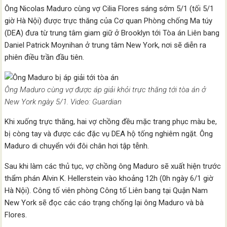
Ông Nicolas Maduro cùng vợ Cilia Flores sáng sớm 5/1 (tối 5/1
giờ Hà Nội) được trực thăng của Cơ quan Phòng chống Ma túy
(DEA) đưa từ trung tâm giam giữ ở Brooklyn tới Tòa án Liên bang
Daniel Patrick Moynihan ở trung tâm New York, nơi sẽ diễn ra
phiên điều trần đầu tiên.
Ông Maduro cùng vợ được áp giải khỏi trực thăng tới tòa án ở
New York ngày 5/1. Video: Guardian
Khi xuống trực thăng, hai vợ chồng đều mặc trang phục màu be,
bị còng tay và được các đặc vụ DEA hộ tống nghiêm ngặt. Ông
Maduro di chuyển với đôi chân hơi tập tễnh.
Sau khi làm các thủ tục, vợ chồng ông Maduro sẽ xuất hiện trước
thẩm phán Alvin K. Hellerstein vào khoảng 12h (0h ngày 6/1 giờ
Hà Nội). Công tố viên phòng Công tố Liên bang tại Quận Nam
New York sẽ đọc các cáo trạng chống lại ông Maduro và bà
Flores.