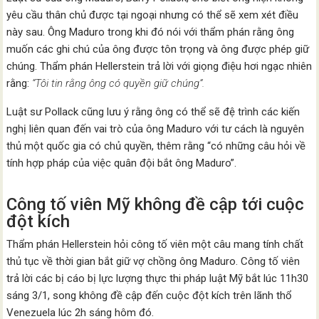
yêu cầu thân chủ được tại ngoại nhưng có thể sẽ xem xét điều
này sau. Ông Maduro trong khi đó nói với thẩm phán rằng ông
muốn các ghi chú của ông được tôn trọng và ông được phép giữ
chúng. Thẩm phán Hellerstein trả lời với giọng điệu hơi ngạc nhiên
rằng:
“Tôi tin rằng ông có quyền giữ chúng”.
Luật sư Pollack cũng lưu ý rằng ông có thể sẽ đệ trình các kiến
nghị liên quan đến vai trò của ông Maduro với tư cách là nguyên
thủ một quốc gia có chủ quyền, thêm rằng “có những câu hỏi về
tính hợp pháp của việc quân đội bắt ông Maduro”.
Công tố viên Mỹ không đề cập tới cuộc
đột kích
Thẩm phán Hellerstein hỏi công tố viên một câu mang tính chất
thủ tục về thời gian bắt giữ vợ chồng ông Maduro. Công tố viên
trả lời các bị cáo bị lực lượng thực thi pháp luật Mỹ bắt lúc 11h30
sáng 3/1, song không đề cập đến cuộc đột kích trên lãnh thổ
Venezuela lúc 2h sáng hôm đó.