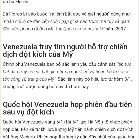
có bà Flores.
Bà Flores bị cáo buộc “ra lệnh bắt cóc và giết người” cũng như
“nhận hối lộ để dàn xếp cuộc gặp giữa các trùm ma túy và giám
đốc Văn phòng Chống Ma túy Quốc gia Venezuela”
năm 2007.
Venezuela truy tìm người hỗ trợ chiến
dịch đột kích của Mỹ
Chính phủ Venezuela ban bố sắc lệnh yêu cầu cảnh sát
“lập tức
bắt đầu truy tìm và bắt giữ những người cổ vũ hoặc hỗ trợ cuộc
tấn công vũ trang của Mỹ”
. Sắc lệnh này có hiệu lực từ hôm 3/1,
nhưng mới được công bố đầy đủ hôm nay.
Quốc hội Venezuela họp phiên đầu tiên
sau vụ đột kích
Quốc hội Venezuela sáng 5/1 (tối 5/1 giờ Hà Nội) tổ chức phiên
họp đầu tiên kể từ khi lực lượng Mỹ tiến hành chiến dịch đột kích
bắt ông Maduro. Phiên họp thường kỳ gần đây nhất của quốc hội