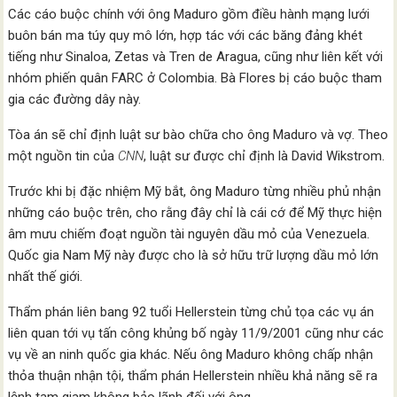
Các cáo buộc chính với ông Maduro gồm điều hành mạng lưới
buôn bán ma túy quy mô lớn, hợp tác với các băng đảng khét
tiếng như Sinaloa, Zetas và Tren de Aragua, cũng như liên kết với
nhóm phiến quân FARC ở Colombia. Bà Flores bị cáo buộc tham
gia các đường dây này.
Tòa án sẽ chỉ định luật sư bào chữa cho ông Maduro và vợ. Theo
một nguồn tin của
CNN
, luật sư được chỉ định là David Wikstrom.
Trước khi bị đặc nhiệm Mỹ bắt, ông Maduro từng nhiều phủ nhận
những cáo buộc trên, cho rằng đây chỉ là cái cớ để Mỹ thực hiện
âm mưu chiếm đoạt nguồn tài nguyên dầu mỏ của Venezuela.
Quốc gia Nam Mỹ này được cho là sở hữu trữ lượng dầu mỏ lớn
nhất thế giới.
Thẩm phán liên bang 92 tuổi Hellerstein từng chủ tọa các vụ án
liên quan tới vụ tấn công khủng bố ngày 11/9/2001 cũng như các
vụ về an ninh quốc gia khác. Nếu ông Maduro không chấp nhận
thỏa thuận nhận tội, thẩm phán Hellerstein nhiều khả năng sẽ ra
lệnh tạm giam không bảo lãnh đối với ông.