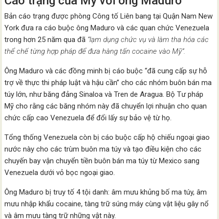
Cáo trạng của Mỹ với ông Maduro
Bản cáo trạng được phòng Công tố Liên bang tại Quận Nam New
York đưa ra cáo buộc ông Maduro và các quan chức Venezuela
trong hơn 25 năm qua đã
“lạm dụng chức vụ và làm tha hóa các
thể chế từng hợp pháp để đưa hàng tấn cocaine vào Mỹ”.
Ông Maduro và các đồng minh bị cáo buộc “đã cung cấp sự hỗ
trợ về thực thi pháp luật và hậu cần” cho các nhóm buôn bán ma
túy lớn, như băng đảng Sinaloa và Tren de Aragua. Bộ Tư pháp
Mỹ cho rằng các băng nhóm này đã chuyển lợi nhuận cho quan
chức cấp cao Venezuela để đổi lấy sự bảo vệ từ họ.
Tổng thống Venezuela còn bị cáo buộc cấp hộ chiếu ngoại giao
nước này cho các trùm buôn ma túy và tạo điều kiện cho các
chuyến bay vận chuyển tiền buôn bán ma túy từ Mexico sang
Venezuela dưới vỏ bọc ngoại giao.
Ông Maduro bị truy tố 4 tội danh: âm mưu khủng bố ma túy, âm
mưu nhập khẩu cocaine, tàng trữ súng máy cùng vật liệu gây nổ
và âm mưu tàng trữ những vật này.