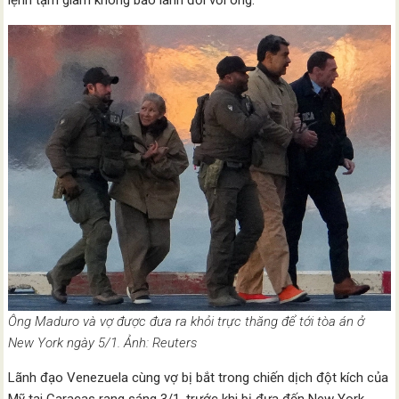
Ông Maduro và vợ được đưa ra khỏi trực thăng để tới tòa án ở
New York ngày 5/1. Ảnh: Reuters
Lãnh đạo Venezuela cùng vợ bị bắt trong chiến dịch đột kích của