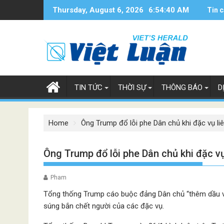
Skip
Thursday, August 6, 2026
6:54:41 AM
Tin c
to
content
TIN TỨC
THỜI SỰ
THÔNG BÁO
D
Home
Ông Trump đổ lỗi phe Dân chủ khi đặc vụ liê
Ông Trump đổ lỗi phe Dân chủ khi đặc vụ
Pham
Tổng thống Trump cáo buộc đảng Dân chủ “thêm dầu vào 
súng bắn chết người của các đặc vụ.