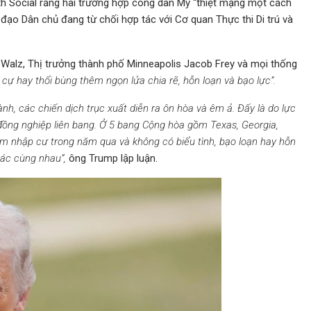
th Social rằng hai trường hợp công dân Mỹ “thiệt mạng một cách
h đạo Dân chủ đang từ chối hợp tác với Cơ quan Thực thi Di trú và
Walz, Thị trưởng thành phố Minneapolis Jacob Frey và mọi thống
ự hay thổi bùng thêm ngọn lửa chia rẽ, hỗn loạn và bạo lực”.
h, các chiến dịch trục xuất diễn ra ôn hòa và êm ả. Đấy là do lực
ồng nghiệp liên bang. Ở 5 bang Cộng hòa gồm Texas, Georgia,
hạm nhập cư trong năm qua và không có biểu tình, bạo loạn hay hỗn
 tác cùng nhau”,
ông Trump lập luận.