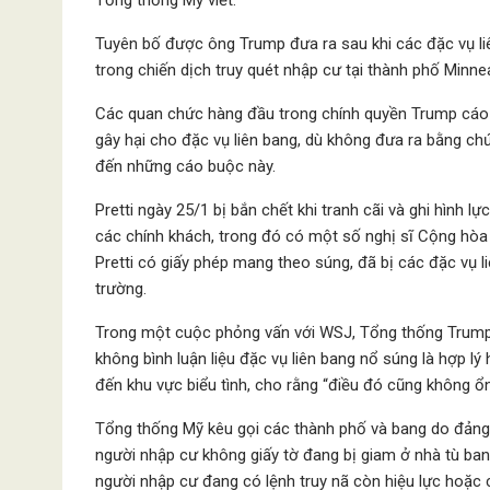
Tổng thống Mỹ viết.
Tuyên bố được ông Trump đưa ra sau khi các đặc vụ liê
trong chiến dịch truy quét nhập cư tại thành phố Minne
Các quan chức hàng đầu trong chính quyền Trump cáo b
gây hại cho đặc vụ liên bang, dù không đưa ra bằng c
đến những cáo buộc này.
Pretti ngày 25/1 bị bắn chết khi tranh cãi và ghi hình l
các chính khách, trong đó có một số nghị sĩ Cộng hòa
Pretti có giấy phép mang theo súng, đã bị các đặc vụ liê
trường.
Trong một cuộc phỏng vấn với WSJ, Tổng thống Trump n
không bình luận liệu đặc vụ liên bang nổ súng là hợp l
đến khu vực biểu tình, cho rằng “điều đó cũng không ổn
Tổng thống Mỹ kêu gọi các thành phố và bang do đảng
người nhập cư không giấy tờ đang bị giam ở nhà tù ban
người nhập cư đang có lệnh truy nã còn hiệu lực hoặc c