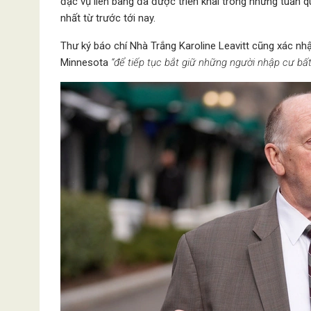
đặc vụ liên bang đã được triển khai trong những tuần q
nhất từ trước tới nay.
Thư ký báo chí Nhà Trắng Karoline Leavitt cũng xác n
Minnesota
“để tiếp tục bắt giữ những người nhập cư bấ