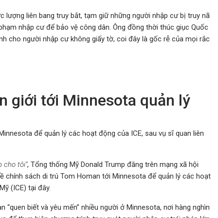
 lượng liên bang truy bắt, tạm giữ những người nhập cư bị truy nã
ội phạm nhập cư để bảo vệ công dân. Ông đồng thời thúc giục Quốc
nh cho người nhập cư không giấy tờ, coi đây là gốc rễ của mọi rắc
 giới tới Minnesota quản lý
innesota để quản lý các hoạt động của ICE, sau vụ sĩ quan liên
 cho tôi”
, Tổng thống Mỹ Donald Trump đăng trên mạng xã hội
 về chính sách di trú Tom Homan tới Minnesota để quản lý các hoạt
ỹ (ICE) tại đây.
n “quen biết và yêu mến” nhiều người ở Minnesota, nơi hàng nghìn