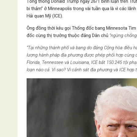
Tổng thống Donald Trump ngày 26/1 bình luận trên Tru
bi thảm” ở Minneapolis trong vài tuần qua là vì các lãn
Hải quan Mỹ (ICE).
Ông đồng thời kêu gọi Thống đốc bang Minnesota Tim 
đốc cùng thị trưởng thuộc đảng Dân chủ
“ngừng chống c
“Tại những thành phố và bang do đảng Cộng hòa điều hàn
lượng hành pháp địa phương được phép phối hợp cùng đ
Florida, Tennessee và Louisiana, ICE bắt 150.245 tội p
loạn nào cả. Vì sao? Vì cảnh sát địa phương và ICE hợp