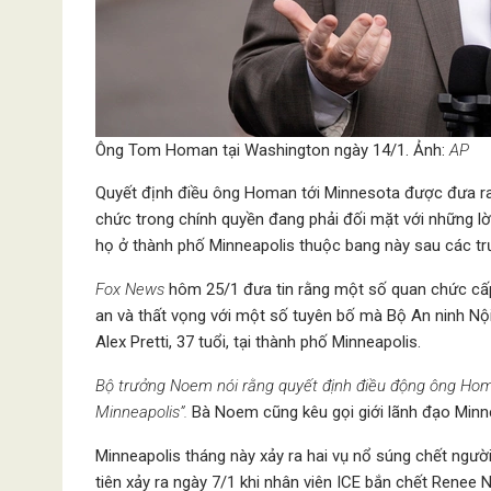
Ông Tom Homan tại Washington ngày 14/1. Ảnh:
AP
Quyết định điều ông Homan tới Minnesota được đưa ra 
chức trong chính quyền đang phải đối mặt với những lờ
họ ở thành phố Minneapolis thuộc bang này sau các trư
Fox News
hôm 25/1 đưa tin rằng một số quan chức cấp 
an và thất vọng với một số tuyên bố mà Bộ An ninh Nội 
Alex Pretti, 37 tuổi, tại thành phố Minneapolis.
Bộ trưởng Noem nói rằng quyết định điều động ông Homan
Minneapolis”.
Bà Noem cũng kêu gọi giới lãnh đạo Minn
Minneapolis tháng này xảy ra hai vụ nổ súng chết ngườ
tiên xảy ra ngày 7/1 khi nhân viên ICE bắn chết Renee 