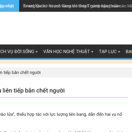
ập nhật
Trung Quốc - từ mỏ vàng trở thành gánh nặng của các h
Israel bác kế hoạch Gaza do ông Trump hậu thuẫn
ỊCH VỤ ĐỜI SỐNG
VĂN HỌC NGHỆ THUẬT
TẠP LỤC
BẠ
n tiếp bắn chết người
 liên tiếp bắn chết người
lửa”, thiếu hợp tác với lực lượng liên bang, dẫn đến hai vụ nổ