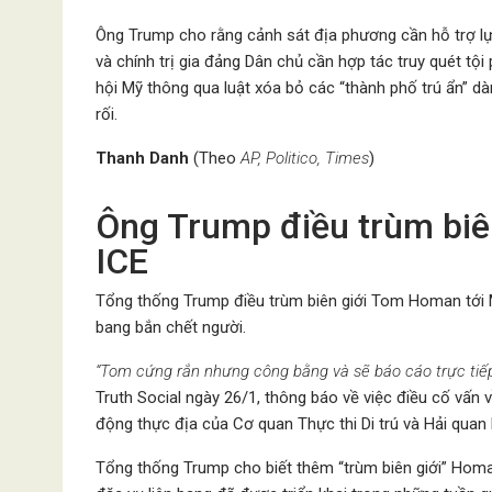
Ông Trump cho rằng cảnh sát địa phương cần hỗ trợ lực
và chính trị gia đảng Dân chủ cần hợp tác truy quét t
hội Mỹ thông qua luật xóa bỏ các “thành phố trú ẩn” dà
rối.
Thanh Danh
(Theo
AP, Politico, Times
)
Ông Trump điều trùm biên
ICE
Tổng thống Trump điều trùm biên giới Tom Homan tới M
bang bắn chết người.
“Tom cứng rắn nhưng công bằng và sẽ báo cáo trực tiếp
Truth Social ngày 26/1, thông báo về việc điều cố vấn
động thực địa của Cơ quan Thực thi Di trú và Hải quan M
Tổng thống Trump cho biết thêm “trùm biên giới” Homa