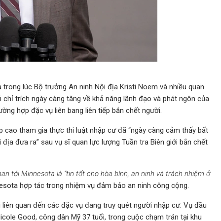
trong lúc Bộ trưởng An ninh Nội địa Kristi Noem và nhiều quan
i chỉ trích ngày càng tăng về khả năng lãnh đạo và phát ngôn của
ờng hợp đặc vụ liên bang liên tiếp bắn chết người.
cao tham gia thực thi luật nhập cư đã “ngày càng cảm thấy bất
địa đưa ra” sau vụ sĩ quan lực lượng Tuần tra Biên giới bắn chết
 tới Minnesota là “tin tốt cho hòa bình, an ninh và trách nhiệm ở
esota hợp tác trong nhiệm vụ đảm bảo an ninh công cộng.
i liên quan đến các đặc vụ đang truy quét người nhập cư. Vụ đầu
Nicole Good, công dân Mỹ 37 tuổi, trong cuộc chạm trán tại khu