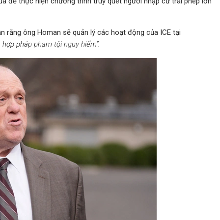
ua để thực hiện chương trình truy quét người nhập cư trái phép lớn
hận rằng ông Homan sẽ quản lý các hoạt động của ICE tại
t hợp pháp phạm tội nguy hiểm”.