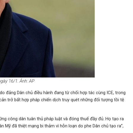
gày 16/1. Ảnh: AP
 do đảng Dân chủ điều hành đang từ chối hợp tác cùng ICE, trong
ản trở bất hợp pháp chiến dịch truy quét những đối tượng tồi tệ
ững công dân tuân thủ pháp luật và đóng thuế đầy đủ. Họ tạo ra
ân Mỹ đã thiệt mạng bi thảm vì hỗn loạn do phe Dân chủ tạo ra”,