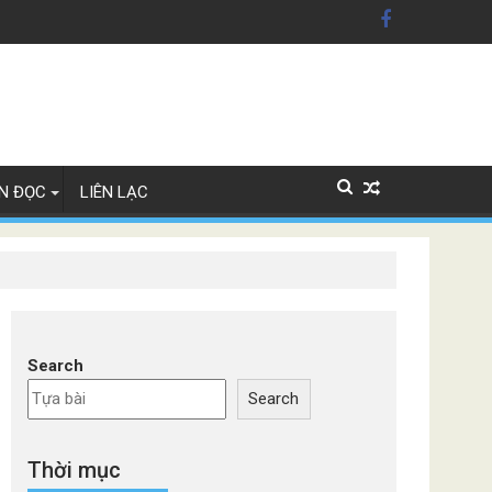
ãng xe Đức
N ĐỌC
LIÊN LẠC
Search
Search
Thời mục