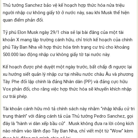
Thủ tướng Sanchez bảo vệ kế hoạch hợp thức hóa nửa triệu
người nhập cư không giấy tờ ở nước này, sau khi Musk thể hiện
quan điểm phản đối.
Tỷ phú Elon Musk ngày 29/1 chia sẻ lại bài đăng của một tài
khoản X mang lập trường cánh hữu, chỉ trích kế hoạch của chính
phủ Tây Ban Nha về hợp thức hóa tình trạng cư trú cho khoảng
500.000 lao động nhập cư không giấy tờ tại nước này.
Kế hoạch được phê duyệt một ngày trước, bất chấp đi ngược lại
xu hướng siết quản lý nhập cư tại nhiều nước châu Âu và phương
Tây. Phe đối lập chính là đảng Nhân dân (PP) và đảng cực hữu
Vox phản đối, cho rằng việc hợp thức hóa sẽ khuyến khích nhập
cư trái phép.
Tài khoản cánh hữu mô tả chính sách này nhằm “nhập khẩu cử tri
trung thành” với đảng cánh tả của Thủ tướng Pedro Sanchez, gọi
đây là “hành vi dàn xếp bầu cử” . Musk không đưa ra lời công kích
nào nhắm vào lãnh đạo Tây Ban Nha, chỉ viết một từ “Wow” kèm