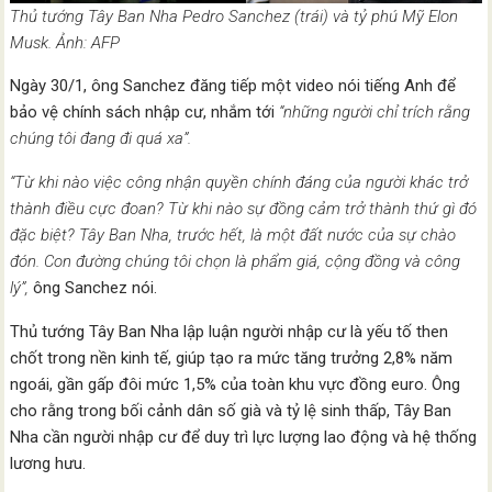
Thủ tướng Tây Ban Nha Pedro Sanchez (trái) và tỷ phú Mỹ Elon
Musk. Ảnh: AFP
Ngày 30/1, ông Sanchez đăng tiếp một video nói tiếng Anh để
bảo vệ chính sách nhập cư, nhắm tới
“những người chỉ trích rằng
chúng tôi đang đi quá xa”.
“Từ khi nào việc công nhận quyền chính đáng của người khác trở
thành điều cực đoan? Từ khi nào sự đồng cảm trở thành thứ gì đó
đặc biệt? Tây Ban Nha, trước hết, là một đất nước của sự chào
đón. Con đường chúng tôi chọn là phẩm giá, cộng đồng và công
lý”,
ông Sanchez nói.
Thủ tướng Tây Ban Nha lập luận người nhập cư là yếu tố then
chốt trong nền kinh tế, giúp tạo ra mức tăng trưởng 2,8% năm
ngoái, gần gấp đôi mức 1,5% của toàn khu vực đồng euro. Ông
cho rằng trong bối cảnh dân số già và tỷ lệ sinh thấp, Tây Ban
Nha cần người nhập cư để duy trì lực lượng lao động và hệ thống
lương hưu.