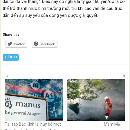
dài tối đa vài tháng.” Điều này có nghĩa là tỷ giá 160 yên/đô la có
thể trở thành mức bình thường mới, trừ khi các vấn đề cấu trúc
dẫn đến sự suy yếu của đồng yên được giải quyết.
Share this:
Twitter
Facebook
THỜI SỰ
Posts
navigation
Tại sao Bắc Kinh lại hủy bỏ một
Mầm Mẹ…