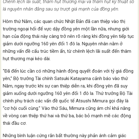
Chênh lệch lãi suất, thâm hụt thương mại và thâm hụt kỹ thuật số
là nguyên nhân đằng sau sự trượt giá mạnh của đồng yên.
Hôm thứ Năm, các quan chức Nhật Bản đã can thiệp vào thị
trường ngoại hối để vực dậy đồng yên một lần nữa, nhưng giới
hạn của động thái này càng trở nên rõ ràng khi đồng yên tiếp tục
giảm dưới ngưỡng 160 yên đổi 1 đô la. Nguyên nhân nằm ở
những vấn đề cấu trúc tiềm ẩn, từ chênh lệch lãi suất đến thâm
hụt thương mại kéo dài.
“Đã đến lúc cần có những hành động quyết đoán với tỷ giá đồng
yên,” Bộ trưởng Tài chính Satsuki Katayama cảnh báo vào thứ
Năm, ngay trước khi sự can thiệp diễn ra, khi đồng yên đã suy
giảm xuống dưới ngưỡng 160 yên đổi 1 đô la. Thứ trưởng Bộ Tài
chính phụ trách các vấn đề quốc tế Atsushi Mimura gọi đây là
“cơ hội cuối cùng.” Vào thứ Sáu, Mimura cũng ám chỉ khả năng
về vòng can thiệp thứ hai và thứ ba, bác bỏ mạnh mẽ các động
thái đầu cơ.
Những bình luận cứng rắn bất thường này phản ánh cảm giác