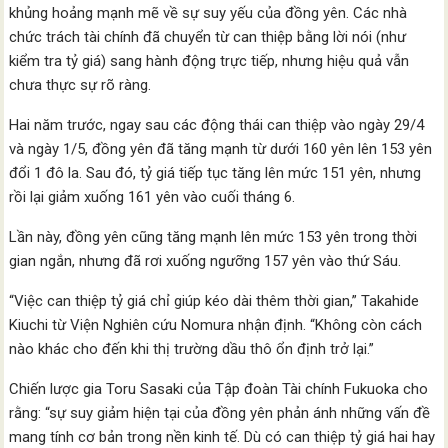
khủng hoảng mạnh mẽ về sự suy yếu của đồng yên. Các nhà
chức trách tài chính đã chuyển từ can thiệp bằng lời nói (như
kiểm tra tỷ giá) sang hành động trực tiếp, nhưng hiệu quả vẫn
chưa thực sự rõ ràng.
Hai năm trước, ngay sau các động thái can thiệp vào ngày 29/4
và ngày 1/5, đồng yên đã tăng mạnh từ dưới 160 yên lên 153 yên
đổi 1 đô la. Sau đó, tỷ giá tiếp tục tăng lên mức 151 yên, nhưng
rồi lại giảm xuống 161 yên vào cuối tháng 6.
Lần này, đồng yên cũng tăng mạnh lên mức 153 yên trong thời
gian ngắn, nhưng đã rơi xuống ngưỡng 157 yên vào thứ Sáu.
“Việc can thiệp tỷ giá chỉ giúp kéo dài thêm thời gian,” Takahide
Kiuchi từ Viện Nghiên cứu Nomura nhận định. “Không còn cách
nào khác cho đến khi thị trường dầu thô ổn định trở lại.”
Chiến lược gia Toru Sasaki của Tập đoàn Tài chính Fukuoka cho
rằng: “sự suy giảm hiện tại của đồng yên phản ánh những vấn đề
mang tính cơ bản trong nền kinh tế. Dù có can thiệp tỷ giá hai hay