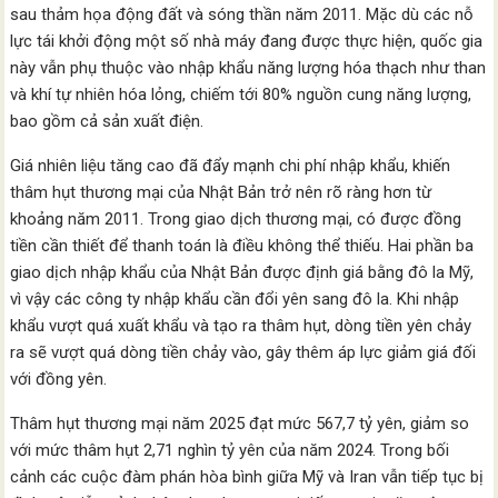
sau thảm họa động đất và sóng thần năm 2011. Mặc dù các nỗ
lực tái khởi động một số nhà máy đang được thực hiện, quốc gia
này vẫn phụ thuộc vào nhập khẩu năng lượng hóa thạch như than
và khí tự nhiên hóa lỏng, chiếm tới 80% nguồn cung năng lượng,
bao gồm cả sản xuất điện.
Giá nhiên liệu tăng cao đã đẩy mạnh chi phí nhập khẩu, khiến
thâm hụt thương mại của Nhật Bản trở nên rõ ràng hơn từ
khoảng năm 2011. Trong giao dịch thương mại, có được đồng
tiền cần thiết để thanh toán là điều không thể thiếu. Hai phần ba
giao dịch nhập khẩu của Nhật Bản được định giá bằng đô la Mỹ,
vì vậy các công ty nhập khẩu cần đổi yên sang đô la. Khi nhập
khẩu vượt quá xuất khẩu và tạo ra thâm hụt, dòng tiền yên chảy
ra sẽ vượt quá dòng tiền chảy vào, gây thêm áp lực giảm giá đối
với đồng yên.
Thâm hụt thương mại năm 2025 đạt mức 567,7 tỷ yên, giảm so
với mức thâm hụt 2,71 nghìn tỷ yên của năm 2024. Trong bối
cảnh các cuộc đàm phán hòa bình giữa Mỹ và Iran vẫn tiếp tục bị