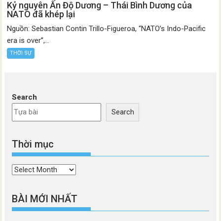
Kỷ nguyên Ấn Độ Dương – Thái Bình Dương của
NATO đã khép lại
Nguồn: Sebastian Contin Trillo-Figueroa, “NATO’s Indo-Pacific
era is over”,...
THỜI SỰ
Search
Search
Thời mục
Thời
mục
BÀI MỚI NHẤT