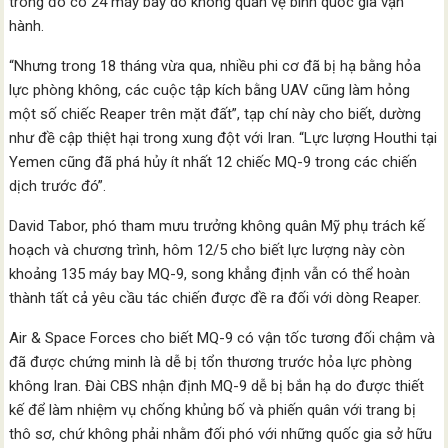
trong đó có 24 máy bay do không quân vệ binh quốc gia vận
hành.
“Nhưng trong 18 tháng vừa qua, nhiều phi cơ đã bị hạ bằng hỏa
lực phòng không, các cuộc tập kích bằng UAV cũng làm hỏng
một số chiếc Reaper trên mặt đất”, tạp chí này cho biết, dường
như đề cập thiệt hại trong xung đột với Iran. “Lực lượng Houthi tại
Yemen cũng đã phá hủy ít nhất 12 chiếc MQ-9 trong các chiến
dịch trước đó”.
David Tabor, phó tham mưu trưởng không quân Mỹ phụ trách kế
hoạch và chương trình, hôm 12/5 cho biết lực lượng này còn
khoảng 135 máy bay MQ-9, song khẳng định vẫn có thể hoàn
thành tất cả yêu cầu tác chiến được đề ra đối với dòng Reaper.
Air & Space Forces cho biết MQ-9 có vận tốc tương đối chậm và
đã được chứng minh là dễ bị tổn thương trước hỏa lực phòng
không Iran. Đài CBS nhận định MQ-9 dễ bị bắn hạ do được thiết
kế để làm nhiệm vụ chống khủng bố và phiến quân với trang bị
thô sơ, chứ không phải nhằm đối phó với những quốc gia sở hữu