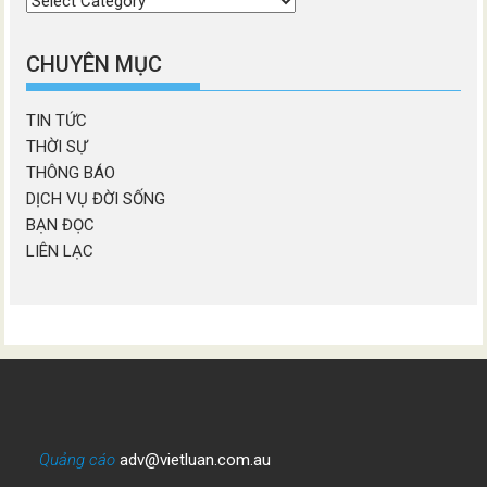
chương
mục
CHUYÊN MỤC
TIN TỨC
THỜI SỰ
THÔNG BÁO
DỊCH VỤ ĐỜI SỐNG
BẠN ĐỌC
LIÊN LẠC
Quảng cáo
adv@vietluan.com.au