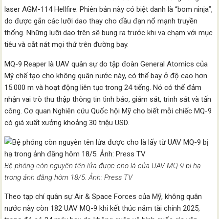
laser AGM-114 Hellfire. Phiên bản này có biệt danh là “bom ninja”,
do được gắn các lưỡi dao thay cho đầu đạn nổ mạnh truyền
thống. Những lưỡi dao trên sẽ bung ra trước khi va chạm với mục
tiêu và cắt nát mọi thứ trên đường bay.
MQ-9 Reaper là UAV quân sự do tập đoàn General Atomics của
Mỹ chế tạo cho không quân nước này, có thể bay ở độ cao hơn
15.000 m và hoạt động liên tục trong 24 tiếng. Nó có thể đảm
nhận vai trò thu thập thông tin tình báo, giám sát, trinh sát và tấn
công. Cơ quan Nghiên cứu Quốc hội Mỹ cho biết mỗi chiếc MQ-9
có giá xuất xưởng khoảng 30 triệu USD.
Bệ phóng còn nguyên tên lửa được cho là của UAV MQ-9 bị hạ
trong ảnh đăng hôm 18/5. Ảnh: Press TV
Theo tạp chí quân sự Air & Space Forces của Mỹ, không quân
nước này còn 182 UAV MQ-9 khi kết thúc năm tài chính 2025,