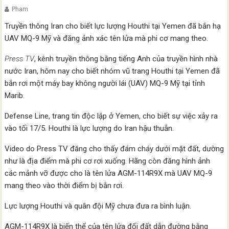
Pham
Truyền thông Iran cho biết lực lượng Houthi tại Yemen đã bắn hạ
UAV MQ-9 Mỹ và đăng ảnh xác tên lửa mà phi cơ mang theo.
Press TV
, kênh truyền thông bằng tiếng Anh của truyền hình nhà
nước Iran, hôm nay cho biết nhóm vũ trang Houthi tại Yemen đã
bắn rơi một máy bay không người lái (UAV) MQ-9 Mỹ tại tỉnh
Marib.
Defense Line, trang tin độc lập ở Yemen, cho biết sự việc xảy ra
vào tối 17/5. Houthi là lực lượng do Iran hậu thuẫn.
Video do Press TV đăng cho thấy đám cháy dưới mặt đất, dường
như là địa điểm mà phi cơ rơi xuống. Hãng còn đăng hình ảnh
các mảnh vỡ được cho là tên lửa AGM-114R9X mà UAV MQ-9
mang theo vào thời điểm bị bắn rơi.
Lực lượng Houthi và quân đội Mỹ chưa đưa ra bình luận.
AGM-114R9X là biến thể của tên lửa đối đất dẫn đường bằng