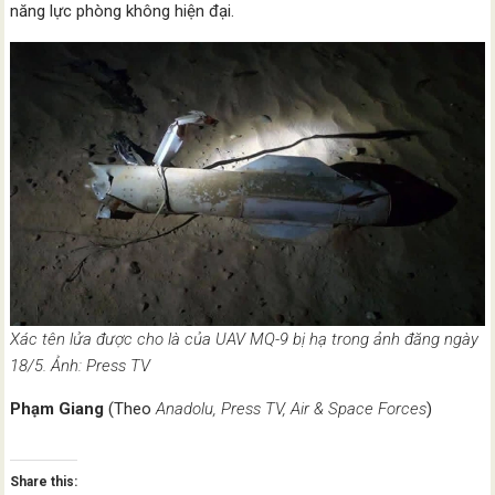
năng lực phòng không hiện đại.
Xác tên lửa được cho là của UAV MQ-9 bị hạ trong ảnh đăng ngày
18/5. Ảnh: Press TV
Phạm Giang
(Theo
Anadolu, Press TV, Air & Space Forces
)
Share this: