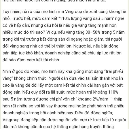
Tuy nhiên, rủi ro của mô hình mà Vingroup đề xuất cũng không hề
nhỏ. Trước hết, mức cam kết “110% lượng vàng sau 5 năm” nghe
có vẻ hấp dẫn, nhưng câu hỏi là nếu giá vàng tăng mạnh hơn
nhiều mức đó thì sao? Ví dụ, nếu vàng tăng 30–50% trong 5 năm
trong khi thị trường bất động sản đi ngang hoặc giảm, thì người
đổi vàng sang nhà có thể bị thiệt lớn. Ngược lại, nếu bất động
sản tiếp tục khó khăn, doanh nghiệp cũng sẽ chịu áp lực rất lớn
để bảo đảm cam kết tài chính.
Nhìn ở góc độ khác, mô hình này khá giống một dạng “trái phiếu
vàng” không chính thức: Người dân đưa vào tài sản thanh khoản
cao là vàng để đổi lấy một cam kết tài chính dài hạn gắn với bất
động sản. Nếu quy đổi ra lãi suất, mức hoàn trả khoảng 110%
sau 5 năm tương đương chi phí vốn chỉ khoảng 2%/năm — thấp
hơn rất nhiều so với lãi vay thương mại hoặc phát hành trái phiếu
doanh nghiệp trong bối cảnh hiện nay. Điều đó đồng nghĩa,
Vingroup đang tiếp cận được nguồn vốn cực rẻ trực tiếp từ người
dân mà không cần đi qua hệ thống ngân hàng truyền thống.