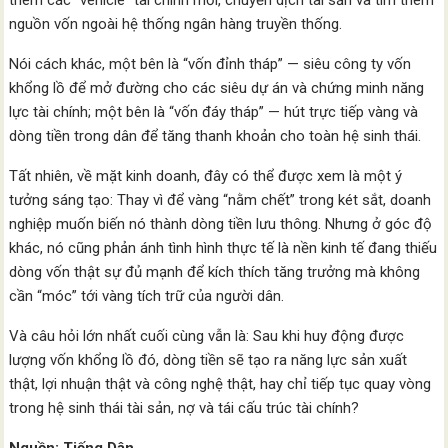
nguồn vốn ngoài hệ thống ngân hàng truyền thống.
Nói cách khác, một bên là “vốn đỉnh tháp” — siêu công ty vốn
khổng lồ để mở đường cho các siêu dự án và chứng minh năng
lực tài chính; một bên là “vốn đáy tháp” — hút trực tiếp vàng và
dòng tiền trong dân để tăng thanh khoản cho toàn hệ sinh thái.
Tất nhiên, về mặt kinh doanh, đây có thể được xem là một ý
tưởng sáng tạo: Thay vì để vàng “nằm chết” trong két sắt, doanh
nghiệp muốn biến nó thành dòng tiền lưu thông. Nhưng ở góc độ
khác, nó cũng phản ánh tình hình thực tế là nền kinh tế đang thiếu
dòng vốn thật sự đủ mạnh để kích thích tăng trưởng mà không
cần “móc” tới vàng tích trữ của người dân.
Và câu hỏi lớn nhất cuối cùng vẫn là: Sau khi huy động được
lượng vốn khổng lồ đó, dòng tiền sẽ tạo ra năng lực sản xuất
thật, lợi nhuận thật và công nghệ thật, hay chỉ tiếp tục quay vòng
trong hệ sinh thái tài sản, nợ và tái cấu trúc tài chính?
Nguồn: Tiếng Dân