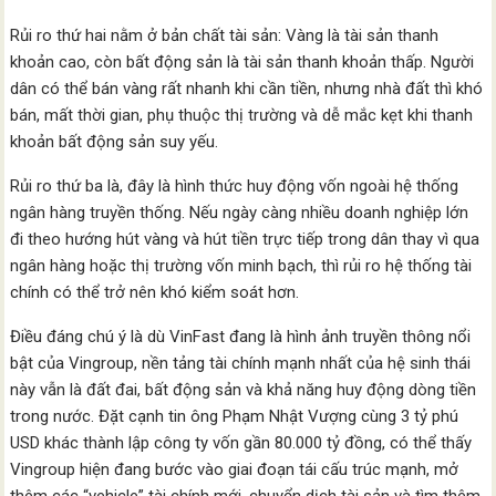
Rủi ro thứ hai nằm ở bản chất tài sản: Vàng là tài sản thanh
khoản cao, còn bất động sản là tài sản thanh khoản thấp. Người
dân có thể bán vàng rất nhanh khi cần tiền, nhưng nhà đất thì khó
bán, mất thời gian, phụ thuộc thị trường và dễ mắc kẹt khi thanh
khoản bất động sản suy yếu.
Rủi ro thứ ba là, đây là hình thức huy động vốn ngoài hệ thống
ngân hàng truyền thống. Nếu ngày càng nhiều doanh nghiệp lớn
đi theo hướng hút vàng và hút tiền trực tiếp trong dân thay vì qua
ngân hàng hoặc thị trường vốn minh bạch, thì rủi ro hệ thống tài
chính có thể trở nên khó kiểm soát hơn.
Điều đáng chú ý là dù VinFast đang là hình ảnh truyền thông nổi
bật của Vingroup, nền tảng tài chính mạnh nhất của hệ sinh thái
này vẫn là đất đai, bất động sản và khả năng huy động dòng tiền
trong nước. Đặt cạnh tin ông Phạm Nhật Vượng cùng 3 tỷ phú
USD khác thành lập công ty vốn gần 80.000 tỷ đồng, có thể thấy
Vingroup hiện đang bước vào giai đoạn tái cấu trúc mạnh, mở
thêm các “vehicle” tài chính mới, chuyển dịch tài sản và tìm thêm