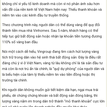
không chỉ vì yếu tố kinh doanh mà còn vì nó phản ánh sâu hơn
vấn đề của nền kinh tế Việt Nam hiện nay: Thiếu thanh khoản và
niềm tin vào các kênh đầu tư truyền thống.
Theo chương trình này, người dân có thể dùng vàng để quy đổi
thành tiền mua nhà Vinhomes. Sau 5 năm, khách hàng có thể
tiếp tục giữ bất động sản hoặc nhận lại khoản tiền tương đương
110% số vàng ban đầu.
Nói một cách dễ hiểu, Vingroup đang tìm cách hút lượng vàng
tích trữ trong dân vào hệ sinh thái bất động sản. Đây là điều rất
đáng chú ý vì ở Việt Nam, vàng từ lâu không chỉ là tài sản đầu tư
mà còn là nơi trú ẩn tài chính, là “quỹ dự phòng” của người dân và
là biểu hiện của tâm lý thiếu niềm tin vào tiền đồng hoặc thị
trường tài chính.
Khi người dân không muốn gửi tiết kiệm dài hạn, ngại mua trái
phiếu, dè chừng chứng khoán và bất động sản đóng băng, thì
lượng vàng nằm im trong dân trở thành “mỏ thanh khoản” cực lớn
mà cả nhà nước lẫn doanh nghiệp đều muốn khai thác.