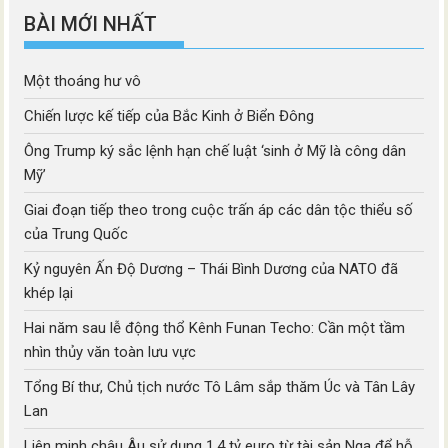
BÀI MỚI NHẤT
Một thoáng hư vô
Chiến lược kế tiếp của Bắc Kinh ở Biển Đông
Ông Trump ký sắc lệnh hạn chế luật ‘sinh ở Mỹ là công dân
Mỹ’
Giai đoạn tiếp theo trong cuộc trấn áp các dân tộc thiểu số
của Trung Quốc
Kỷ nguyên Ấn Độ Dương – Thái Bình Dương của NATO đã
khép lại
Hai năm sau lễ động thổ Kênh Funan Techo: Cần một tầm
nhìn thủy văn toàn lưu vực
Tổng Bí thư, Chủ tịch nước Tô Lâm sắp thăm Úc và Tân Lây
Lan
Liên minh châu Âu sử dụng 1.4 tỷ euro từ tài sản Nga để hỗ