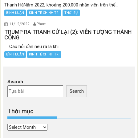
Thanh HàNăm 2022, khoảng 200.000 nhân viên trên thế...
BÌNH LUẬN
KINH TẾ CHÍNH TRỊ
THỜI SỰ
11/12/2022
Pham
TRUMP RA TRANH CỬ LẠI (2): VIỄN TƯỢNG THÀNH
CÔNG
Câu hỏi cần nêu ra là khi...
BÌNH LUẬN
KINH TẾ CHÍNH TRỊ
Search
Search
Thời mục
Thời
mục