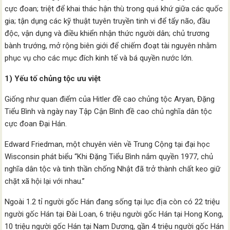
cực đoan; triệt để khai thác hận thù trong quá khứ giữa các quốc
gia; tận dụng các kỹ thuật tuyên truyền tinh vi để tẩy não, đầu
độc, vận dụng và điều khiển nhận thức người dân; chủ trương
bành trướng, mở rộng biên giới để chiếm đoạt tài nguyên nhằm
phục vụ cho các mục đích kinh tế và bá quyền nước lớn.
1) Yếu tố chủng tộc ưu việt
Giống như quan điểm của Hitler đề cao chủng tộc Aryan, Đặng
Tiểu Bình và ngày nay Tập Cận Bình đề cao chủ nghĩa dân tộc
cực đoan Đại Hán.
Edward Friedman, một chuyên viên về Trung Cộng tại đại học
Wisconsin phát biểu “Khi Đặng Tiểu Bình nắm quyền 1977, chủ
nghĩa dân tộc và tinh thần chống Nhật đã trở thành chất keo giữ
chặt xã hội lại với nhau.”
Ngoài 1.2 tỉ người gốc Hán đang sống tại lục địa còn có 22 triệu
người gốc Hán tại Đài Loan, 6 triệu người gốc Hán tại Hong Kong,
10 triệu người gốc Hán tại Nam Dương, gần 4 triệu người gốc Hán