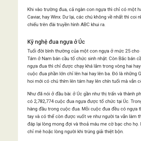
Khi vào trường đua, cả ngàn con ngựa thì chỉ có một ha
Caviar, hay Winx. Dư lại, các chú không về nhất thì coi
chiếu trên đài truyền hình ABC khui ra.
Kỹ nghệ đua ngựa ở Úc
Tuổi đời bình thường của một con ngựa ở mức 25 cho đ
Tám ở Nam bán cầu tổ chức sinh nhật. Còn Bắc bán cầu 
ngựa đua thì chỉ được chạy khá lắm trong vòng hai hay 
cuộc đua phần lớn chỉ lên hai hay lên ba. Đó là những 
hoi mới có chú thím lên tám hay lên chín tuổi mà vẫn c
Như đã nói ở đầu bài: ở Úc gần như thị trấn và thành
có 2,782,774 cuộc đua ngựa được tổ chức tại Úc. Tron
hàng đầu trong cuộc đua. Mỗi cuộc đua đều có ngựa t
tay và có thể còn được vuốt ve như người ta vẫn làm t
đáp lại lòng mong đợi và thoả máu me cờ bạc cho họ. Bở
chỉ mê hoặc lòng người khi trúng giải thiệt bộn.