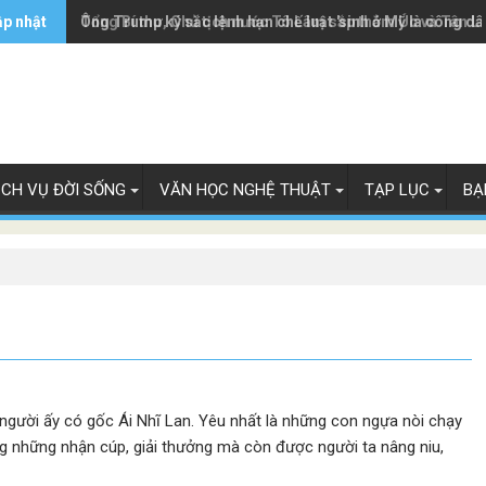
ập nhật
Ông Trump ký sắc lệnh hạn chế luật 'sinh ở Mỹ là công dâ
Tổng Bí thư, Chủ tịch nước Tô Lâm sắp thăm Úc và Tân L
ỊCH VỤ ĐỜI SỐNG
VĂN HỌC NGHỆ THUẬT
TẠP LỤC
BẠ
 người ấy có gốc Ái Nhĩ Lan. Yêu nhất là những con ngựa nòi chạy
ng những nhận cúp, giải thưởng mà còn được người ta nâng niu,