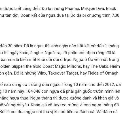
i được biết tiếng đến. Đó là những Pharlap, Makybe Diva, Black
 như tàn đời. Đoạn kết của ngựa đua tại Úc đã bị chương trình 7.30
ến 30 năm. Đã là ngựa thì sinh ngày nào bất kể, cứ đến 1 tháng
thì ngày khác, à nghe. Ngoài ra, số phận còn định rằng: đã là
ba mùa là biến mất khỏi cõi đời ô trọc. Ngựa ở Úc về nhất trong
Golden Slipper, the Gold Coast Magic Millions, hay The Oaks. Hiếm
òn gân. Đó là những Winx, Takeover Target, hay Fields of Omagh.
 phố nào cũng có trường đua ngựa. Trong 10 năm cho đến 2012, đã
g 10 năm này, 164,046 con ngựa đã phải gân guốc trườn mình lên
hắng ngựa thua. Ngựa thắng thì được xướng danh và khán giả vỗ
hế với người yêu. Khán giả vỗ tay reo mừng vì con ngựa thắng đã
i lẽ coi đua ngựa chỉ thú vị khi bỏ tiền ra đánh cá. Và đánh cá