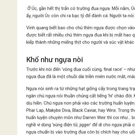
Ở Úc, gần hết thị trấn có trường đua ngựa. Mỗi năm, Ú
ấy, người Úc còn chi ra bạc tỷ để đánh cá. Người ta nói
Vinh quang biết bao cho chú thím ngựa được chọn vào 
được biết rất nhiều chú thím ngựa đua khi bị mất hao q
kiếp thành những miếng thịt cho người và súc vật khác 
Khổ như ngựa nòi
Trước khi nói đến ‘vòng đua cuối cùng, final race’ – nh
ngựa đua đã là một chuỗi dài triền miên nước mắt, máu
Ngựa nòi sinh ra từ những hạt giống cấy trong trang t
ngàn chú ngựa nòi thuần chủng cất tiếng ‘hí’ chào đời. 
dịu hiền. Chú ngựa non phải vào các trường huấn luyện
Phar Lap, Makybe Diva, Black Caviar, hay Winx. Trong t
huấn luyện chuyên môn như Darren Weir thì coi như… b
nghề vì dùng ‘súng điện tử, jigger’ để dí cho ngựa phải
ngựa chuẩn bị vào trường đua còn bị chích hay cho uốn