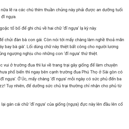
 nữa lẽ ra các chú thím thuần chủng này phải được an dưỡng tuổi
 đĩ ngựa.
ặc tổ bố để ghi chú về hai chữ ‘đĩ ngựa’ lạ kỳ này.
 để chửi đàn bà con gái. Còn nói tới mấy chàng làm nghề thoả mãn
máy bay bà già’. Lối dùng chữ này thiệt bất công cho người lương
cũng ngượng nghịu cho những con ‘đĩ ngựa’ thứ thiệt.
vui ở trường đua thì lui về trang trại gây giống để làm chuyện
g chưa phổ biến thì ngay bên cạnh trường đua Phú Thọ ở Sài gòn có
đĩ ngựa’. Ở Úc, mấy chàng ‘đĩ ngựa’ mỗi ngày có sức phủ đến ba
zz! Tuy nhiên, để dưỡng sức chủ trại thường chỉ nhận cho phủ từ
ta lại gán cái chữ ‘đĩ ngựa’ của giống (ngựa) đực này lên đầu lên cổ