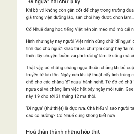
‘Đĩ ngựa’: hai chữ lạ kỳ
Khi bộ vó không còn gân cốt để chạy trong trường đua
già trong viện dưỡng lão, sân chơi hay được chọn làm…
Cổ Nhuế đang học tiếng Việt nên xin méo mó mở cái ngo
Hình như ngày nay người Việt mình dùng chữ ‘đĩ ngựa’
tình dục cho người khác thì xài chữ ‘phi công’ hay ‘lái 
thiện lấy chuyện ‘buồn vui phi trường’ làm lẽ sống mà 
Thật vậy, có những chàng ngựa thuần chủng khi bỏ cuộc 
truyền tử lưu tôn. Ngày xưa khi kỹ thuật cấy tinh trùn
chỗ cho các chàng ‘đĩ ngựa’ hành nghề. Từ đó có chữ ‘
ngựa cái và chàng làm việc hết bảy ngày mỗi tuần. Gee
này 1.9 cho tới 31 tháng 12 mà thôi.
‘Đĩ ngựa’ (thứ thiệt) là đực rựa. Chả hiểu vì sao người 
các cô nường? Cổ Nhuế cũng không biết nữa.
Hoá thân thành những hộp thịt