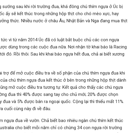
 sướng sau khi rời trường đua, khá đông chú thím ngựa ở Úc bị
uốc ấy sẽ kết thúc trong những hộp thịt cho chó mèo xực, hay
hưởng thức. Nhiều nước ở châu Âu, Nhật Bản và Nga đang mua thịt
 tức vì từ năm 2014 Úc đã có luật bắt buộc chủ các con ngựa
ược dùng trong các cuộc đua nữa. Nơi nhận tờ khai báo là Racing
 tới đó. Rồi thôi. Sau khi khai báo ngựa hết đua, chả ai biết xương
 trợ để mở cuộc điều tra về số phận của chú thím ngựa đua khi
 của chú thím ngựa đua kết thúc ở bên trong những hộp thịt dành
ũng mở cuộc điều tra tương tự. Kết quả cho thấy các chú ngựa
rường đua thì 40% được sang tay cho chủ mới; 20% được chọn
y đua và 5% được bán ra ngoại quốc. Cộng lại thì thiếu mất 11%.
a cuối cùng này đi về đâu.
 ngựa đua về vườn. Chả biết bao nhiêu ngàn chú thím kết thúc
 Australia cho biết mỗi năm chỉ có chừng 34 con ngựa rời trường