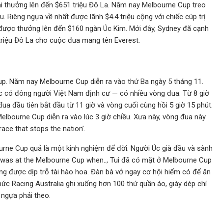
i thưởng lên đến $651 triệu Đô La. Năm nay Melbourne Cup treo
. Riêng ngựa về nhất được lãnh $4.4 triệu cộng với chiếc cúp trị
 được thưởng lên đến $160 ngàn Úc Kim. Mới đây, Sydney đã cạnh
triệu Đô La cho cuộc đua mang tên Everest.
p. Năm nay Melbourne Cup diễn ra vào thứ Ba ngày 5 tháng 11.
c có đông người Việt Nam định cư — có nhiều vòng đua. Từ 8 giờ
a đầu tiên bắt đầu từ 11 giờ và vòng cuối cùng hồi 5 giờ 15 phút.
elbourne Cup diễn ra vào lúc 3 giờ chiều. Xưa này, vòng đua này
ace that stops the nation’.
rne Cup quả là một kinh nghiệm để đời. Người Úc già đầu và sành
 was at the Melbourne Cup when.., Tui đã có mặt ở Melbourne Cup
ông được dịp trỗ tài hào hoa. Đàn bà vớ ngay cơ hội hiếm có để ăn
hức Racing Australia ghi xuống hơn 100 thứ quần áo, giày dép chí
 ngựa phải theo.