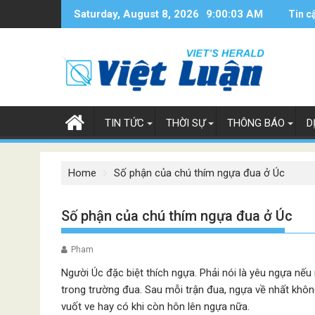
Skip
Saturday, August 8, 2026
9:00:04 AM
Tin c
to
content
TIN TỨC
THỜI SỰ
THÔNG BÁO
D
Home
Số phận của chú thím ngựa đua ở Úc
Số phận của chú thím ngựa đua ở Úc
Pham
Người Úc đặc biệt thích ngựa. Phải nói là yêu ngựa nếu
trong trường đua. Sau mỗi trận đua, ngựa về nhất khô
vuốt ve hay có khi còn hôn lên ngựa nữa.