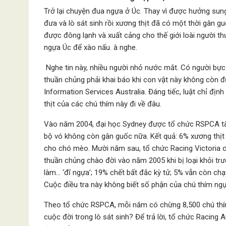
Trở lại chuyện đua ngựa ở Úc. Thay vì được hưởng sung
đưa và lò sát sinh rồi xương thịt đã có một thời gân g
được đông lạnh và xuất cảng cho thế giới loài người t
ngựa Úc để xào nấu. à nghe.
Nghe tin này, nhiều người nhỏ nước mắt. Có người bực
thuần chủng phải khai báo khi con vật này không còn đ
Information Services Australia. Đáng tiếc, luật chỉ định
thịt của các chú thím này đi về đâu.
Vào năm 2004, đại học Sydney được tổ chức RSPCA tài
bộ vó không còn gân guốc nữa. Kết quả: 6% xương thịt
cho chó mèo. Mười năm sau, tổ chức Racing Victoria c
thuần chủng chào đời vào năm 2005 khi bị loại khỏi t
làm… ‘đĩ ngựa’; 19% chết bất đắc kỳ tử; 5% vẫn còn chạ
Cuộc điều tra này không biết số phận của chú thím ngự
Theo tổ chức RSPCA, mỗi năm có chừng 8,500 chú thím
cuộc đời trong lò sát sinh? Để trả lời, tổ chức Racing