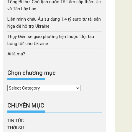
Tổng Bí thư, Chủ tịch nước Tô Lâm sắp thăm Úc
và Tân Lây Lan
Liên minh châu Âu sử dụng 1.4 tỷ euro từ tài sản
Nga để hỗ trợ Ukraine
Thụy Điển sẽ giao phương tiện thuộc ‘đội tàu
bóng tối’ cho Ukraine
Ai là ma?
Chọn chương mục
Chọn
chương
mục
CHUYÊN MỤC
TIN TỨC
THỜI SỰ