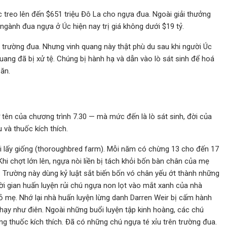
c treo lên đến $651 triệu Đô La cho ngựa đua. Ngoài giải thưởng
 ngành đua ngựa ở Úc hiện nay trị giá không dưới $19 tỷ.
trường đua. Nhưng vinh quang này thật phù du sau khi người Úc
uang đã bị xử tệ. Chúng bị hành hạ và dẫn vào lò sát sinh để hoá
ăn.
ư tên của chương trình 7.30 — mà mức đến là lò sát sinh, đời của
 và thuốc kích thích.
rại lấy giống (thoroughbred farm). Mỗi năm có chừng 13 cho đến 17
Khi chợt lớn lên, ngựa nòi liền bị tách khỏi bốn bàn chân của mẹ
. Trường này dùng kỷ luật sắt biến bốn vó chân yếu ớt thành những
hời gian huấn luyện rủi chú ngựa non lọt vào mắt xanh của nhà
ỏ mẹ. Nhớ lại nhà huấn luyện lừng danh Darren Weir bị cấm hành
 chạy như điên. Ngoài những buổi luyện tập kinh hoàng, các chú
g thuốc kích thích. Đã có những chú ngựa té xỉu trên trường đua.