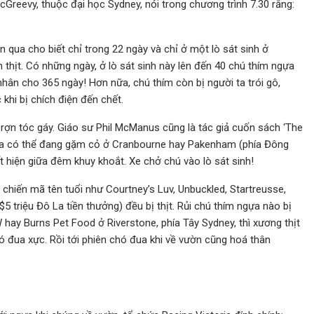
cGreevy, thuộc đại học Sydney, nói trong chương trình 7.30 rằng:
n qua cho biết chỉ trong 22 ngày và chỉ ở một lò sát sinh ở
thịt. Có những ngày, ở lò sát sinh này lên đến 40 chú thím ngựa
hân cho 365 ngày! Hơn nữa, chú thím còn bị người ta trói gô,
khi bị chích điện đến chết.
u rợn tóc gáy. Giáo sư Phil McManus cũng là tác giả cuốn sách ‘The
 đua có thể đang gặm cỏ ở Cranbourne hay Pakenham (phía Đông
ất hiện giữa đêm khuy khoắt. Xe chở chú vào lò sát sinh!
hiến mã tên tuổi như Courtney’s Luv, Unbuckled, Startreusse,
5 triệu Đô La tiền thưởng) đều bị thịt. Rủi chú thím ngựa nào bị
ay Burns Pet Food ở Riverstone, phía Tây Sydney, thì xương thịt
 đua xực. Rồi tới phiên chó đua khi về vườn cũng hoá thân