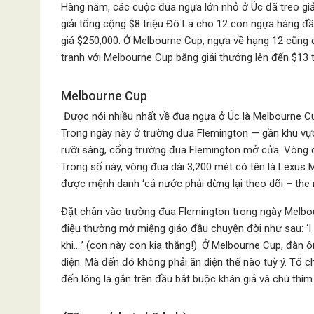
Hàng năm, các cuộc đua ngựa lớn nhỏ ở Úc đã treo giả
giải tổng cộng $8 triệu Đô La cho 12 con ngựa hàng đầu
giá $250,000. Ở Melbourne Cup, ngựa về hạng 12 cũng
tranh với Melbourne Cup bằng giải thưởng lên đến $13 
Melbourne Cup
Được nói nhiều nhất về đua ngựa ở Úc là Melbourne Cu
Trong ngày này ở trường đua Flemington — gần khu vự
rưỡi sáng, cổng trường đua Flemington mở cửa. Vòng đu
Trong số này, vòng đua dài 3,200 mét có tên là Lexus M
được mệnh danh ‘cả nước phải dừng lại theo dõi – the r
Đặt chân vào trường đua Flemington trong ngày Melbou
điệu thường mở miệng giáo đầu chuyện đời như sau: ‘I
khi….’ (con này con kia thắng!). Ở Melbourne Cup, đàn 
diện. Mà đến đó không phải ăn diện thế nào tuỳ ý. Tổ c
đến lông lá gắn trên đầu bắt buộc khán giả và chú thím