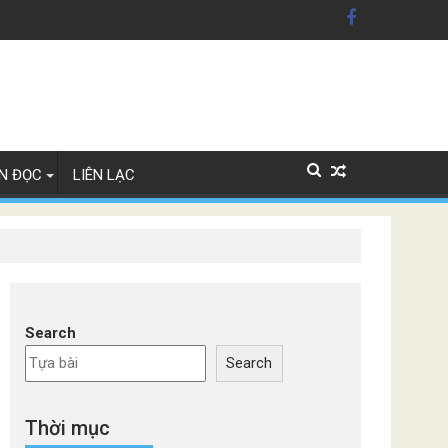
n Mỹ'
ây Lan
N ĐỌC
LIÊN LẠC
Search
Search
Thời mục