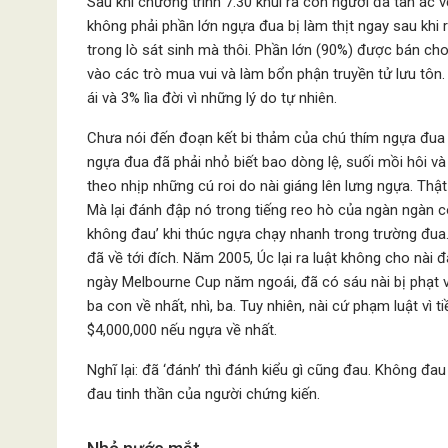
Sau khi chương trình 7.30 khui ra con người đã tàn ác v
không phải phần lớn ngựa đua bị làm thịt ngay sau khi 
trong lò sát sinh mà thôi. Phần lớn (90%) được bán ch
vào các trò mua vui và làm bổn phận truyền tử lưu tôn
ái và 3% lìa đời vì những lý do tự nhiên.
Chưa nói đến đoạn kết bi thảm của chú thím ngựa đua t
ngựa đua đã phải nhỏ biết bao dòng lệ, suối mồi hôi v
theo nhịp những cú roi do nài giáng lên lưng ngựa. Thật 
Mà lại đánh đập nó trong tiếng reo hò của ngàn ngàn co
không đau’ khi thúc ngựa chạy nhanh trong trường đua
đã về tới đích. Năm 2005, Úc lại ra luật không cho nà
ngày Melbourne Cup năm ngoái, đã có sáu nài bị phạt v
ba con về nhất, nhì, ba. Tuy nhiên, nài cứ phạm luật vì
$4,000,000 nếu ngựa về nhất.
Nghĩ lại: đã ‘đánh’ thì đánh kiểu gì cũng đau. Không đau
đau tinh thần của người chứng kiến.