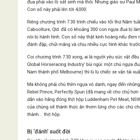
đua phải vào lò sát sinh mà thôi. Nhưng giáo sư Paul M
Con số này phải lên tới 4,000.
Riêng chương trình 7.30 trình chiếu vào tối thứ Năm tuầ
Caboolture, Qld. đã có khoảng 300 con ngựa đua bị làm 
nòi bị hành hình. Con số này thật kinh hoàng nếu đem n
đánh đập, chửi mắng và chịu nhiều cực hình khác trước 
Coi chương trình 7.30 xong, ai là người yêu súc vật đề
Global Horseracing Industry’ bùi ngùi: một chú ngựa
Nam thành phố Melbourne) thì lù lù chiếc xe vận tải xu
Mà không phải chú thím ngựa vô danh, ngay đến những c
Rebel Prince, Perfectly Spun (đã mang về cho chủ hơn $
dẫn vào hãng đóng thịt hộp Luddenham Pet Meat, NSW h
của chúng sẽ thành thức ăn thơm lừng cho các chú chó
thành…. thịt hộp.
Bị ‘đánh’ suốt đời