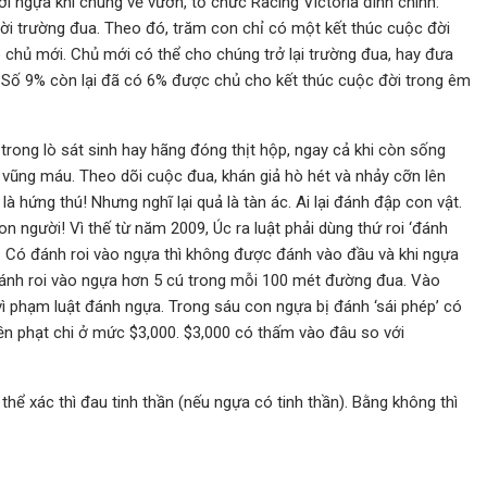
ới ngựa khi chúng về vườn, tổ chức Racing Victoria đính chính:
rời trường đua. Theo đó, trăm con chỉ có một kết thúc cuộc đời
o chủ mới. Chủ mới có thể cho chúng trở lại trường đua, hay đưa
. Số 9% còn lại đã có 6% được chủ cho kết thúc cuộc đời trong êm
rong lò sát sinh hay hãng đóng thịt hộp, ngay cả khi còn sống
à vũng máu. Theo dõi cuộc đua, khán giả hò hét và nhảy cỡn lên
là hứng thú! Nhưng nghĩ lại quả là tàn ác. Ai lại đánh đập con vật.
n người! Vì thế từ năm 2009, Úc ra luật phải dùng thứ roi ‘đánh
. Có đánh roi vào ngựa thì không được đánh vào đầu và khi ngựa
i đánh roi vào ngựa hơn 5 cú trong mỗi 100 mét đường đua. Vào
ì phạm luật đánh ngựa. Trong sáu con ngựa bị đánh ‘sái phép’ có
 tiền phạt chi ở mức $3,000. $3,000 có thấm vào đâu so với
 thể xác thì đau tinh thần (nếu ngựa có tinh thần). Bằng không thì