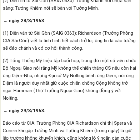
(2) Điện tín từ Sài Gòn (SAIG 0330): Tướng Khánh nói chưa sẵn
sàng; Tướng Khiêm nói sẽ bàn với Tướng Minh.
→ ngày 28/8/1963
(1) Điện văn từ Sài Gòn (SAIG 0363): Richardson (Trưởng Phòng
CIA Sài Gòn) viết là tình hình hết cách trở lui, ông tin là các tướng
sẽ đảo chánh và có cơ hội thành công.
(2) Tổng Thống Mỹ triệu tập buổi họp, trong đó một số viên chức
Bộ Ngoại Giao nói rằng Mỹ không thể chiến thắng CS nếu còn hai
ông Diệm-Nhu, nhưng Đại sứ Mỹ Nolting bênh ông Diẹm, nói ông
Diệm là người duy nhất giữ cuộc chiến chống Cộng không trở
ngại. Harriman (Thứ Trưởng Ngoại Giao) không đồng ý với
Nolting.
→ ngày 29/8/1963:
Báo cáo từ CIA. Trưởng Phòng CIA Richardson chỉ thị Spera và
Conein khi gặp Tướng Minh và Tướng Khiêm (trong ngày) là giữ
lập trường không khuyến khích, cũng không lộ ý ngăn cản cuộc