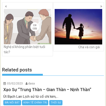
Posts
navigation
Nghệ sĩ không phân biệt tuổi
Cha và con gái
tác?
Related posts
03/02/2023
dasa
Xạo Sự “Trung Thần – Gian Thần – Nịnh Thần”
Út Bạch Lan Lịch sử từ cổ chí kim,...
BÀI NỔI BẬT
KINH TẾ CHÍNH TRỊ
THỜI SỰ