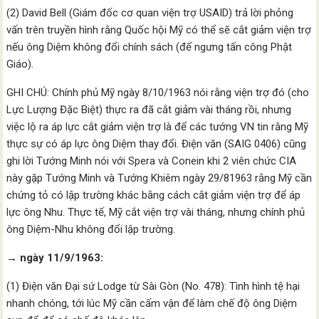
(2) David Bell (Giám đốc cơ quan viện trợ USAID) trả lời phỏng
vấn trên truyền hình rằng Quốc hội Mỹ có thể sẽ cắt giảm viện trợ
nếu ông Diệm không đổi chính sách (để ngưng tấn công Phật
Giáo).
GHI CHÚ: Chính phủ Mỹ ngày 8/10/1963 nói rằng viện trợ đó (cho
Lực Lượng Đặc Biệt) thực ra đã cắt giảm vài tháng rồi, nhưng
việc lộ ra áp lực cắt giảm viện trợ là để các tướng VN tin rằng Mỹ
thực sự có áp lực ông Diệm thay đổi. Điện văn (SAIG 0406) cũng
ghi lời Tướng Minh nói với Spera và Conein khi 2 viên chức CIA
này gặp Tướng Minh và Tướng Khiêm ngày 29/81963 rằng Mỹ cần
chứng tỏ có lập trường khác bằng cách cắt giảm viện trợ để áp
lực ông Nhu. Thực tế, Mỹ cắt viện trợ vài tháng, nhưng chính phủ
ông Diệm-Nhu không đổi lập trường.
→ ngày 11/9/1963:
(1) Điện văn Đại sứ Lodge từ Sài Gòn (No. 478): Tình hình tệ hại
nhanh chóng, tới lúc Mỹ cần cấm vận để làm chế độ ông Diệm