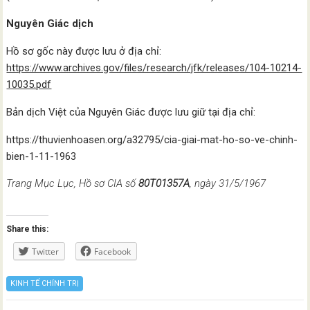
Nguyên Giác dịch
Hồ sơ gốc này được lưu ở địa chỉ:
https://www.archives.gov/files/research/jfk/releases/104-10214-
10035.pdf
Bản dịch Việt của Nguyên Giác được lưu giữ tại địa chỉ:
https://thuvienhoasen.org/a32795/cia-giai-mat-ho-so-ve-chinh-
bien-1-11-1963
Trang Mục Lục, Hồ sơ CIA số
80T01357A
, ngày 31/5/1967
Share this:
Twitter
Facebook
KINH TẾ CHÍNH TRỊ