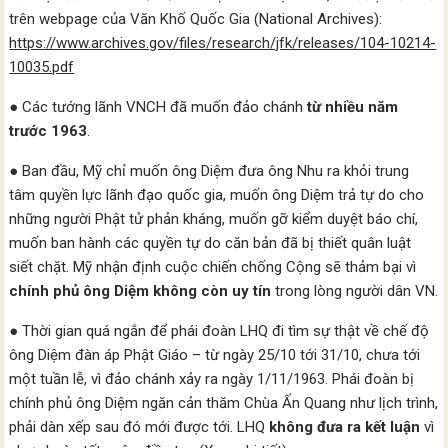
trên webpage của Văn Khố Quốc Gia (National Archives):
https://www.archives.gov/files/research/jfk/releases/104-10214-
10035.pdf
● Các tướng lãnh VNCH đã muốn đảo chánh
từ nhiều năm
trước 1963
.
● Ban đầu, Mỹ chỉ muốn ông Diệm đưa ông Nhu ra khỏi trung
tâm quyền lực lãnh đạo quốc gia, muốn ông Diệm trả tự do cho
những người Phật tử phản kháng, muốn gỡ kiểm duyệt báo chí,
muốn ban hành các quyền tự do căn bản đã bị thiết quân luật
siết chặt. Mỹ nhận định cuộc chiến chống Cộng sẽ thảm bại vì
chính phủ ông Diệm không còn uy tín
trong lòng người dân VN.
● Thời gian quá ngắn để phái đoàn LHQ đi tìm sự thật về chế độ
ông Diệm đàn áp Phật Giáo – từ ngày 25/10 tới 31/10, chưa tới
một tuần lễ, vì đảo chánh xảy ra ngày 1/11/1963. Phái đoàn bị
chính phủ ông Diệm ngăn cản thăm Chùa Ấn Quang như lịch trình,
phải dàn xếp sau đó mới được tới. LHQ
không đưa ra kết luận
vì