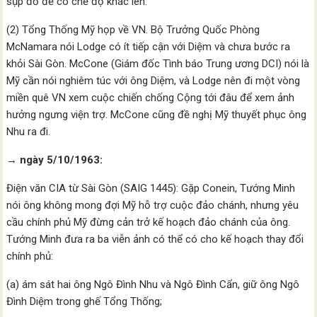
sụp đổ để có chế độ khác lên.
(2) Tổng Thống Mỹ họp về VN. Bộ Trưởng Quốc Phòng
McNamara nói Lodge có ít tiếp cận với Diệm và chưa bước ra
khỏi Sài Gòn. McCone (Giám đốc Tình báo Trung ương DCI) nói là
Mỹ cần nói nghiêm túc với ông Diệm, và Lodge nên đi một vòng
miền quê VN xem cuộc chiến chống Cộng tới đâu để xem ảnh
hưởng ngưng viện trợ. McCone cũng đề nghị Mỹ thuyết phục ông
Nhu ra đi.
→ ngày 5/10/1963:
Điện văn CIA từ Sài Gòn (SAIG 1445): Gặp Conein, Tướng Minh
nói ông không mong đợi Mỹ hỗ trợ cuộc đảo chánh, nhưng yêu
cầu chính phủ Mỹ đừng cản trở kế hoạch đảo chánh của ông.
Tướng Minh đưa ra ba viễn ảnh có thể có cho kế hoạch thay đổi
chính phủ:
(a) ám sát hai ông Ngô Đình Nhu và Ngô Đình Cẩn, giữ ông Ngô
Đình Diệm trong ghế Tổng Thống;