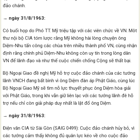
đảo chánh.
→ ngày 31/8/1963:
Có buổi họp do Phó TT. Mỹ triệu tập với các viên chức về VN. Môt
thư nội bộ CIA tóm lược rằng Mỹ không hài lòng chuyện ông
Diệm-Nhu tấn công các chùa trên nhiều thành phố VN, cùng nhận
định rằng chính phủ Diệm-Nhu không còn uy tín trong lòng dân
VN để lãnh đạo và như thế cuộc chiến chống Cộng sẽ thất bại.
Bộ Ngoại Giao đề nghị Mỹ hỗ trợ cuộc đảo chánh của các tướng
lãnh VNCH đang bất bình vì ông Diệm đàn áp Phật Giáo, cùng lúc
Bộ Ngoại Giao Mỹ sẽ tìm nỗ lực thuyết phục ông Diệm hòa giải
với Phật Giáo, trong khi vẫn giữ liên lạc với các tướng lãnh đê hỗ
trợ nếu chỉ còn giải pháp duy nhất là lật đổ ông Diệm.
→ ngày 31/8/1963:
Điện văn CIA từ Sài Gòn (SAIG 0499): Cuộc đảo chánh hủy bỏ, vì
các tướng cảm thấy không đủ quân lực kéo về cho cuộc đảo