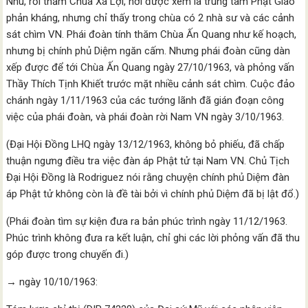
Nhu, rồi thăm Chùa Xá Lợi, nơi được xem là trung tâm Phật Giáo
phản kháng, nhưng chỉ thấy trong chùa có 2 nhà sư và các cảnh
sát chìm VN. Phái đoàn tính thăm Chùa Ấn Quang như kế hoạch,
nhưng bị chính phủ Diệm ngăn cấm. Nhưng phái đoàn cũng dàn
xếp được để tới Chùa Ấn Quang ngày 27/10/1963, và phỏng vấn
Thầy Thích Tịnh Khiết trước mặt nhiều cảnh sát chìm. Cuộc đảo
chánh ngày 1/11/1963 của các tướng lãnh đã gián đoạn công
việc của phái đoàn, và phái đoàn rời Nam VN ngày 3/10/1963.
(Đại Hội Đồng LHQ ngày 13/12/1963, không bỏ phiếu, đã chấp
thuận ngưng điều tra việc đàn áp Phật tử tại Nam VN. Chủ Tịch
Đại Hội Đồng là Rodriguez nói rằng chuyện chính phủ Diệm đàn
áp Phật tử không còn là đề tài bởi vì chính phủ Diệm đã bị lật đổ.)
(Phái đoàn tìm sự kiện đưa ra bản phúc trình ngày 11/12/1963.
Phúc trình không đưa ra kết luận, chỉ ghi các lời phỏng vấn đã thu
góp được trong chuyến đi.)
→
ngày 10/10/1963: