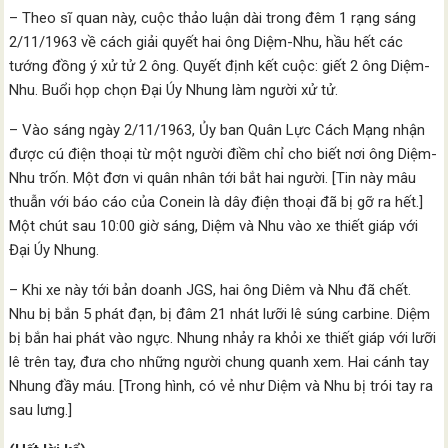
– Theo sĩ quan này, cuộc thảo luận dài trong đêm 1 rạng sáng
2/11/1963 về cách giải quyết hai ông Diệm-Nhu, hầu hết các
tướng đồng ý xử tử 2 ông. Quyết định kết cuộc: giết 2 ông Diệm-
Nhu. Buổi họp chọn Đại Úy Nhung làm người xử tử.
– Vào sáng ngày 2/11/1963, Ủy ban Quân Lực Cách Mạng nhận
được cú điện thoại từ một người điềm chỉ cho biết nơi ông Diệm-
Nhu trốn. Một đơn vi quân nhân tới bắt hai người. [Tin này mâu
thuẫn với báo cáo của Conein là dây điện thoại đã bị gỡ ra hết.]
Một chút sau 10:00 giờ sáng, Diệm và Nhu vào xe thiết giáp với
Đại Úy Nhung.
– Khi xe này tới bản doanh JGS, hai ông Diêm và Nhu đã chết.
Nhu bị bắn 5 phát đạn, bị đâm 21 nhát lưỡi lê súng carbine. Diệm
bị bắn hai phát vào ngực. Nhung nhảy ra khỏi xe thiết giáp với lưỡi
lê trên tay, đưa cho những người chung quanh xem. Hai cánh tay
Nhung đầy máu. [Trong hình, có vẻ như Diệm và Nhu bị trói tay ra
sau lưng.]