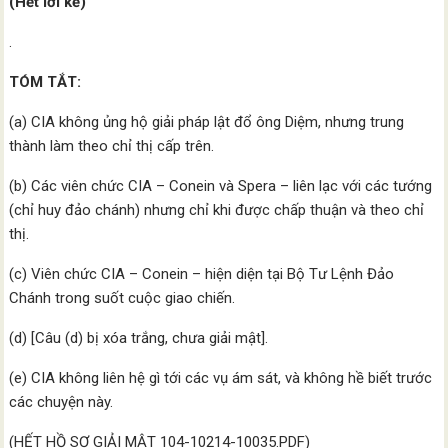
(Hết lời kể)
.
TÓM TẮT:
(a) CIA không ủng hộ giải pháp lật đổ ông Diệm, nhưng trung
thành làm theo chỉ thị cấp trên.
(b) Các viên chức CIA – Conein và Spera – liên lạc với các tướng
(chỉ huy đảo chánh) nhưng chỉ khi được chấp thuận và theo chỉ
thị.
(c) Viên chức CIA – Conein – hiện diện tại Bộ Tư Lệnh Đảo
Chánh trong suốt cuộc giao chiến.
(d) [Câu (d) bị xóa trắng, chưa giải mật].
(e) CIA không liên hệ gì tới các vụ ám sát, và không hề biết trước
các chuyện này.
(HẾT HỒ SƠ GIẢI MẬT 104-10214-10035.PDF)