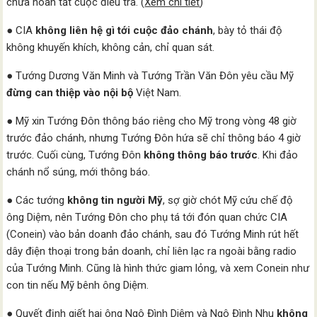
chưa hoàn tất cuộc điều tra. (
Xem chi tiết
)
● CIA
không liên hệ gì tới cuộc đảo chánh
, bày tỏ thái độ
không khuyến khích, không cản, chỉ quan sát.
● Tướng Dương Văn Minh và Tướng Trần Văn Đôn yêu cầu Mỹ
đừng can thiệp vào nội bộ
Việt Nam.
● Mỹ xin Tướng Đôn thông báo riêng cho Mỹ trong vòng 48 giờ
trước đảo chánh, nhưng Tướng Đôn hứa sẽ chỉ thông báo 4 giờ
trước. Cuối cùng, Tướng Đôn
không thông báo trước
. Khi đảo
chánh nổ súng, mới thông báo.
● Các tướng
không tin người Mỹ
, sợ giờ chót Mỹ cứu chế độ
ông Diệm, nên Tướng Đôn cho phụ tá tới đón quan chức CIA
(Conein) vào bản doanh đảo chánh, sau đó Tướng Minh rút hết
dây điện thoại trong bản doanh, chỉ liên lạc ra ngoài bằng radio
của Tướng Minh. Cũng là hình thức giam lỏng, và xem Conein như
con tin nếu Mỹ bênh ông Diệm.
● Quyết định giết hai ông Ngô Đình Diệm và Ngô Đình Nhu
không