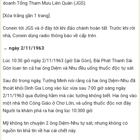
doanh Tổng Tham Mưu Liên Quân (JGS).
[Xóa trắng gần 1 trang]
Conein tới JGS và ở đây tới khi đảo chánh hoàn tất. Trước khi rời
nhà, Conein dùng radio thông báo về cấp trên.
→ ngày 2/11/1963
:
Lúc 10:30 giờ ngày 2/11/1963 (giờ Sài Gòn), Đài Phát Thanh Sài
Gòn loan tin cả hai ông Diệm và Nhu đều uống thuốc độc tự sát.
Sau đó trong ngày, Tướng Minh nói rằng cả hai ông Diệm-Nhu đã
thoát khỏi Dinh Gia Long vào lúc vừa sau 7:00 giờ sáng ngày
2/11/1963 qua đường hầm mà các tướng không biết. Hai ông vào
một nhà thờ Công Giáo ở Chơ Lớn, và uống thuốc độc nơi đây.
Người ta khám phá ra hai ông lúc 10:300 giờ.
Mỹ không tin chuyện 2 ông Diệm-Nhu tự sát, nhưng không có
nguồn tin khả tín về hai cái chết này.