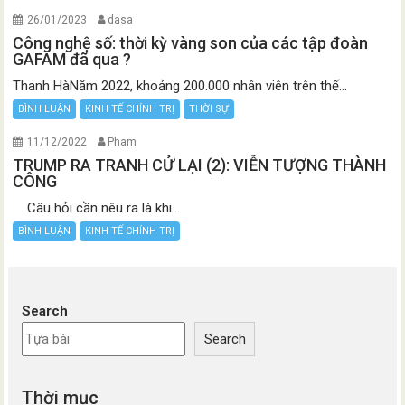
26/01/2023
dasa
Công nghệ số: thời kỳ vàng son của các tập đoàn
GAFAM đã qua ?
Thanh HàNăm 2022, khoảng 200.000 nhân viên trên thế...
BÌNH LUẬN
KINH TẾ CHÍNH TRỊ
THỜI SỰ
11/12/2022
Pham
TRUMP RA TRANH CỬ LẠI (2): VIỄN TƯỢNG THÀNH
CÔNG
Câu hỏi cần nêu ra là khi...
BÌNH LUẬN
KINH TẾ CHÍNH TRỊ
Search
Search
Thời mục