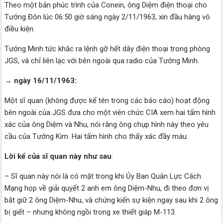
Theo một bản phúc trình của Conein, ông Diệm điện thoại cho
Tướng Đôn lúc 06:50 giờ sáng ngày 2/11/1963, xin đầu hàng vô
điều kiện.
Tướng Minh tức khắc ra lệnh gỡ hết dây điện thoại trong phòng
JGS, và chỉ liên lạc với bên ngoài qua radio của Tướng Minh.
→ ngày 16/11/1963:
Một sĩ quan (không được kể tên trong các báo cáo) hoạt động
bên ngoài của JGS đưa cho một viên chức CIA xem hai tấm hình
xác của ông Diệm và Nhu, nói rằng ông chụp hình này theo yêu
cầu của Tướng Kim. Hai tấm hình cho thấy xác đầy máu.
Lời kể của sĩ quan này như sau
:
– Sĩ quan này nói là có mặt trong khi Ủy Ban Quân Lực Cách
Mạng họp về giải quyết 2 anh em ông Diệm-Nhu, đi theo đơn vị
bắt giữ 2 ông Diệm-Nhu, và chứng kiến sự kiện ngay sau khi 2 ông
bị giết – nhưng không ngồi trong xe thiết giáp M-113.