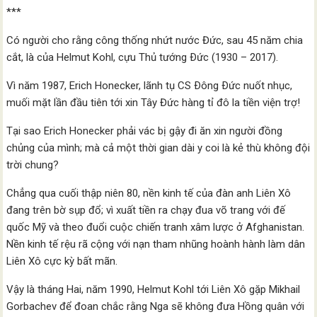
***
Có người cho rằng công thống nhứt nước Đức, sau 45 năm chia
cắt, là của Helmut Kohl, cựu Thủ tướng Ðức (1930 – 2017).
Vì năm 1987, Erich Honecker, lãnh tụ CS Ðông Ðức nuốt nhục,
muối mặt lần đầu tiên tới xin Tây Đức hàng tỉ đô la tiền viện trợ!
Tại sao Erich Honecker phải vác bị gậy đi ăn xin người đồng
chủng của mình; mà cả một thời gian dài y coi là kẻ thù không đội
trời chung?
Chẳng qua cuối thập niên 80, nền kinh tế của đàn anh Liên Xô
đang trên bờ sụp đổ; vì xuất tiền ra chạy đua võ trang với đế
quốc Mỹ và theo đuổi cuộc chiến tranh xâm lược ở Afghanistan.
Nền kinh tế rệu rã cộng với nạn tham nhũng hoành hành làm dân
Liên Xô cực kỳ bất mãn.
Vậy là tháng Hai, năm 1990, Helmut Kohl tới Liên Xô gặp Mikhail
Gorbachev để đoan chắc rằng Nga sẽ không đưa Hồng quân với