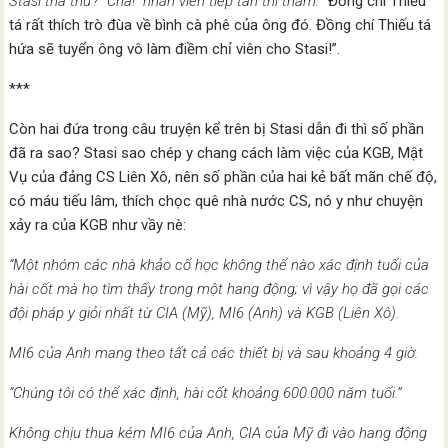
Stasi tha thứ? “Chà!” nhân viên tiếp tân thì thầm:
“Đồng chí Thiếu
tá rất thích trò đùa về bình cà phê của ông đó. Đồng chí Thiếu tá
hứa sẽ tuyển ông vô làm điềm chỉ viên cho Stasi!”.
***
Còn hai đứa trong câu truyện kể trên bị Stasi dẫn đi thì số phần
đã ra sao? Stasi sao chép y chang cách làm việc của KGB, Mật
Vụ của đảng CS Liên Xô, nên số phần của hai kẻ bất mãn chế độ,
có máu tiếu lâm, thích chọc quê nhà nước CS, nó y như chuyện
xảy ra của KGB như vầy nè:
“Một nhóm các nhà khảo cổ học không thể nào xác định tuổi của
hài cốt mà họ tìm thấy trong một hang động; vì vậy họ đã gọi các
đội pháp y giỏi nhất từ CIA (Mỹ), MI6 (Anh) và KGB (Liên Xô).
MI6 của Anh mang theo tất cả các thiết bị và sau khoảng 4 giờ.
“Chúng tôi có thể xác định, hài cốt khoảng 600.000 năm tuổi.”
Không chịu thua kém MI6 của Anh, CIA của Mỹ đi vào hang động