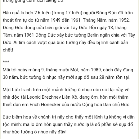
trong gông cùm xích xiềng CS.
Hậu quả là hơn 2.6 triệu (trong 17 triệu) người Đông Đức đã trốn
thoát tìm tự do từ năm 1949 đến 1961. Tháng Năm, năm 1952,
Đông Đức đóng cửa biên giới với Tây Đức. Rồi ngày 13, tháng
Tám, năm 1961 Đông Đức xây bức tường Berlin ngăn chia với Tây
Đức. Ai tìm cách vượt qua bức tường nầy đều bị lính canh bắn
chết!
***
Mãi tới ngày mùng 9, tháng mười Một, năm 1989, cách đây đúng
30 năm, bức tường ô nhục nầy mới sụp đổ sau 28 năm tồn tại.
Một bức tranh trên một mảnh tường ô nhục còn sót lại nầy, vẽ
nhà độc tài Leonid Brezhnev Liên Xô, đang ôm, hôn môi thắm
thiết đàn em Erich Honecker của nước Cộng hòa Dân chủ Đức.
Bức biếm họa về chánh trị nầy cho thấy một lãnh tụ không vì dân
tộc mình; mà lo ôm hôn quan thầy nước lạ là số phần sẽ sụp đổ
như bức tường ô nhục nầy đây!