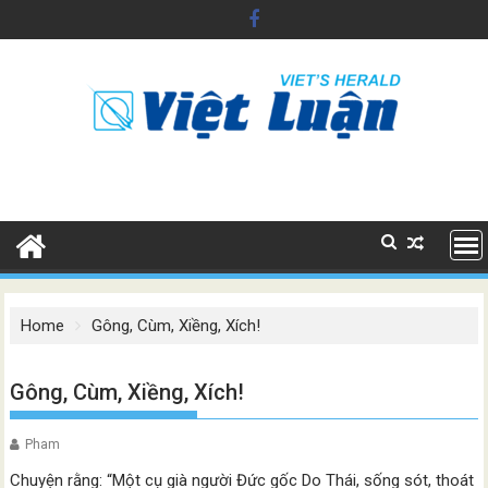
Skip
to
content
Home
Gông, Cùm, Xiềng, Xích!
Gông, Cùm, Xiềng, Xích!
Pham
Chuyện rằng: “Một cụ già người Đức gốc Do Thái, sống sót, thoát