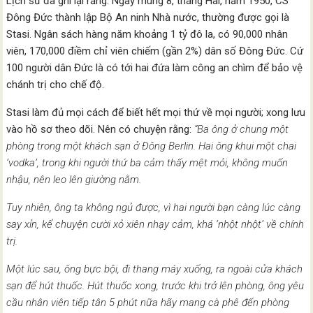
Lịch sử đã ghi lại rằng: Ngày mùng 8, tháng Hai, năm 1950, CS
Đông Đức thành lập Bộ An ninh Nhà nước, thường được gọi là
Stasi. Ngân sách hàng năm khoảng 1 tỷ đô la, có 90,000 nhân
viên, 170,000 điềm chỉ viên chiếm (gần 2%) dân số Đông Đức. Cứ
100 người dân Đức là có tới hai đứa làm công an chìm để bảo vệ
chánh trị cho chế độ.
Stasi làm đủ mọi cách để biết hết mọi thứ về mọi người; xong lưu
vào hồ sơ theo dõi. Nên có chuyện rằng:
“Ba ông ở chung một
phòng trong một khách sạn ở Đông Berlin. Hai ông khui một chai
‘vodka’, trong khi người thứ ba cảm thấy mệt mỏi, không muốn
nhậu, nên leo lên giường nằm.
Tuy nhiên, ông ta không ngủ được, vì hai người bạn càng lúc càng
say xỉn, kể chuyện cười xỏ xiên nhạy cảm, khá ‘nhột nhột’ về chính
trị.
Một lúc sau, ông bực bội, đi thang máy xuống, ra ngoài cửa khách
sạn để hút thuốc. Hút thuốc xong, trước khi trở lên phòng, ông yêu
cầu nhân viên tiếp tân 5 phút nữa hãy mang cà phê đến phòng