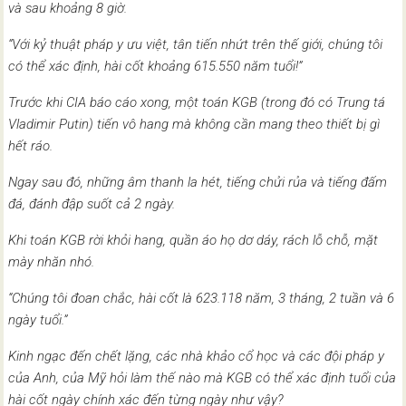
và sau khoảng 8 giờ.
“Với kỷ thuật pháp y ưu việt, tân tiến nhứt trên thế giới, chúng tôi
có thể xác định, hài cốt khoảng 615.550 năm tuổi!”
Trước khi CIA báo cáo xong, một toán KGB (trong đó có Trung tá
Vladimir Putin) tiến vô hang mà không cần mang theo thiết bị gì
hết ráo.
Ngay sau đó, những âm thanh la hét, tiếng chửi rủa và tiếng đấm
đá, đánh đập suốt cả 2 ngày.
Khi toán KGB rời khỏi hang, quần áo họ dơ dáy, rách lỗ chỗ, mặt
mày nhăn nhó.
“Chúng tôi đoan chắc, hài cốt là 623.118 năm, 3 tháng, 2 tuần và 6
ngày tuổi.”
Kinh ngạc đến chết lặng, các nhà khảo cổ học và các đội pháp y
của Anh, của Mỹ hỏi làm thế nào mà KGB có thể xác định tuổi của
hài cốt ngày chính xác đến từng ngày như vậy?