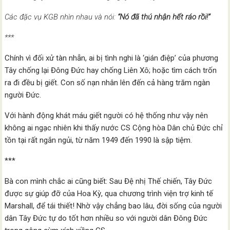
Các đặc vụ KGB nhìn nhau và nói:
“Nó đã thú nhận hết ráo rồi!”
***
Chính vì đối xử tàn nhẫn, ai bị tình nghi là ‘gián điệp’ của phương
Tây chống lại Đông Đức hay chống Liên Xô; hoặc tìm cách trốn
ra đi đều bị giết. Con số nạn nhân lên đến cả hàng trăm ngàn
người Đức.
Với hành động khát máu giết người có hệ thống như vậy nên
không ai ngạc nhiên khi thấy nước CS Cộng hòa Dân chủ Đức chỉ
tồn tại rất ngắn ngủi, từ năm 1949 đến 1990 là sập tiệm.
***
Bà con mình chắc ai cũng biết: Sau Đệ nhị Thế chiến, Tây Đức
được sự giúp đỡ của Hoa Kỳ, qua chương trình viện trợ kinh tế
Marshall, để tái thiết! Nhờ vậy chẳng bao lâu, đời sống của người
dân Tây Đức tự do tốt hơn nhiều so với người dân Đông Đức