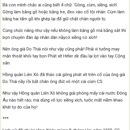
Bà con mình chắc ai cũng biết 4 chữ: ‘Gông, cùm, xiềng, xích’.
Gông làm bằng gỗ hoặc bằng tre, đeo vào cổ tội nhân. Cùm làm
bằng hai tấm gỗ khi ghép lại để giữ chặt chân người tù.
Cùng chức năng như vậy nếu không làm bằng gỗ mà bằng sắt thì
bọn chuyên đàn áp nhân dân nầycó xiềng có xích!
Nên ông già Do Thái nói như vậy cũng phải! Phải vì tưởng may
mắn thoát khỏi tay bọn Phát xít Hitler dè đâu lại lọt vào tay Cộng
sản.
Hồng quân Liên Xô đã tháo cái gông phát xít trên cổ của ông già
Do Thái nầy rồi bắt chân ông đút vô một cái cùm CS.
Như vậy Hồng quân Liên Xô không giải phóng mấy cái nước Đông
Âu nào hết ráo; mà dùng võ lực xiềng xích, tước mất niềm khao
khát tự do của họ!
***