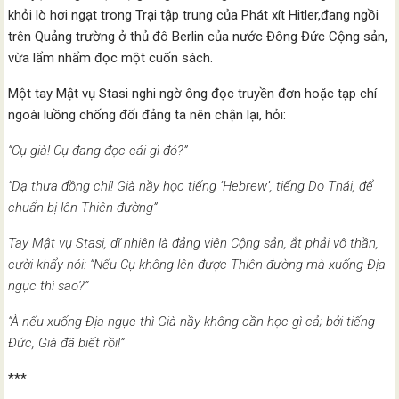
khỏi lò hơi ngạt trong Trại tập trung của Phát xít Hitler,đang ngồi
trên Quảng trường ở thủ đô Berlin của nước Đông Đức Cộng sản,
vừa lẩm nhẩm đọc một cuốn sách.
Một tay Mật vụ Stasi nghi ngờ ông đọc truyền đơn hoặc tạp chí
ngoài luồng chống đối đảng ta nên chận lại, hỏi:
“Cụ già! Cụ đang đọc cái gì đó?”
“Dạ thưa đồng chí! Già nầy học tiếng ‘Hebrew’, tiếng Do Thái, để
chuẩn bị lên Thiên đường”
Tay Mật vụ Stasi, dĩ nhiên là đảng viên Cộng sản, ắt phải vô thần,
cười khẩy nói: “Nếu Cụ không lên được Thiên đường mà xuống Địa
ngục thì sao?”
“À nếu xuống Địa ngục thì Già nầy không cần học gì cả; bởi tiếng
Đức, Già đã biết rồi!”
***