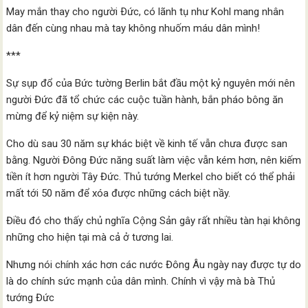
May mắn thay cho người Ðức, có lãnh tụ như Kohl mang nhân
dân đến cùng nhau mà tay không nhuốm máu dân mình!
***
Sự sụp đổ của Bức tường Berlin bắt đầu một kỷ nguyên mới nên
người Đức đã tổ chức các cuộc tuần hành, bắn pháo bông ăn
mừng để kỷ niệm sự kiện này.
Cho dù sau 30 năm sự khác biệt về kinh tế vẫn chưa được san
bằng. Người Đông Đức năng suất làm việc vẫn kém hơn, nên kiếm
tiền ít hơn người Tây Đức. Thủ tướng Merkel cho biết có thể phải
mất tới 50 năm để xóa được những cách biệt nầy.
Điều đó cho thấy chủ nghĩa Cộng Sản gây rất nhiều tàn hại không
những cho hiện tại mà cả ở tương lai.
Nhưng nói chính xác hơn các nước Đông Âu ngày nay được tự do
là do chính sức mạnh của dân mình. Chính vì vậy mà bà Thủ
tướng Đức