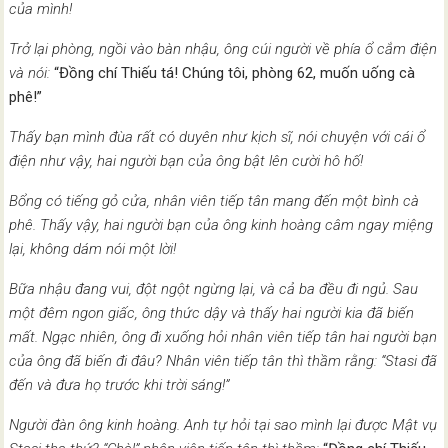
của mình!
Trở lại phòng, ngồi vào bàn nhậu, ông cúi người về phía ổ cắm điện
và nói:
“Đồng chí Thiếu tá! Chúng tôi, phòng 62, muốn uống cà
phê!”
Thấy bạn mình đùa rất có duyên như kịch sĩ, nói chuyện với cái ổ
điện như vậy, hai người bạn của ông bật lên cười hô hố!
Bổng có tiếng gỏ cửa, nhân viên tiếp tân mang đến một bình cà
phê. Thấy vậy, hai người bạn của ông kinh hoàng câm ngay miệng
lại, không dám nói một lời!
Bữa nhậu đang vui, đột ngột ngừng lại, và cả ba đều đi ngủ. Sau
một đêm ngon giấc, ông thức dậy và thấy hai người kia đã biến
mất. Ngạc nhiên, ông đi xuống hỏi nhân viên tiếp tân hai người bạn
của ông đã biến đi đâu? Nhân viên tiếp tân thì thầm rằng: “Stasi đã
đến và đưa họ trước khi trời sáng!”
Người đàn ông kinh hoàng. Anh tự hỏi tại sao mình lại được Mật vụ