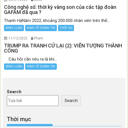
Công nghệ số: thời kỳ vàng son của các tập đoàn
GAFAM đã qua ?
Thanh HàNăm 2022, khoảng 200.000 nhân viên trên thế...
BÌNH LUẬN
KINH TẾ CHÍNH TRỊ
THỜI SỰ
11/12/2022
Pham
TRUMP RA TRANH CỬ LẠI (2): VIỄN TƯỢNG THÀNH
CÔNG
Câu hỏi cần nêu ra là khi...
BÌNH LUẬN
KINH TẾ CHÍNH TRỊ
Search
Search
Thời mục