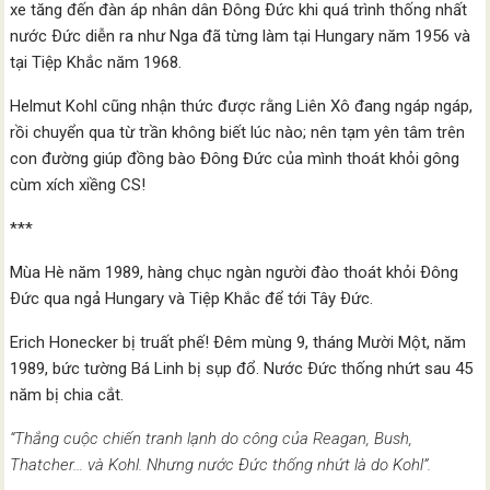
xe tăng đến đàn áp nhân dân Ðông Ðức khi quá trình thống nhất
nước Ðức diễn ra như Nga đã từng làm tại Hungary năm 1956 và
tại Tiệp Khắc năm 1968.
Helmut Kohl cũng nhận thức được rằng Liên Xô đang ngáp ngáp,
rồi chuyển qua từ trần không biết lúc nào; nên tạm yên tâm trên
con đường giúp đồng bào Đông Đức của mình thoát khỏi gông
cùm xích xiềng CS!
***
Mùa Hè năm 1989, hàng chục ngàn người đào thoát khỏi Ðông
Ðức qua ngả Hungary và Tiệp Khắc để tới Tây Ðức.
Erich Honecker bị truất phế! Ðêm mùng 9, tháng Mười Một, năm
1989, bức tường Bá Linh bị sụp đổ. Nước Ðức thống nhứt sau 45
năm bị chia cắt.
“Thắng cuộc chiến tranh lạnh do công của Reagan, Bush,
Thatcher… và Kohl. Nhưng nước Ðức thống nhứt là do Kohl”.