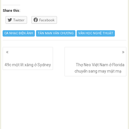
Share this:
Twitter
Facebook
CA NHẠC ĐIỆN ẢNH
TẢN MẠN VĂN CHƯƠNG
VĂN HỌC NGHỆ THUẬT
Posts
navigation
49c một lít xăng ở Sydney
Thợ Neo Việt Nam ở Florida
chuyển sang may mặt mạ