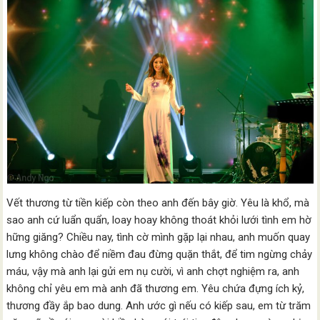
Vết thương từ tiền kiếp còn theo anh đến bây giờ. Yêu là khổ, mà
sao anh cứ luẩn quẩn, loay hoay không thoát khỏi lưới tình em hờ
hững giăng? Chiều nay, tình cờ mình gặp lại nhau, anh muốn quay
lưng không chào để niềm đau đừng quặn thắt, để tim ngừng chảy
máu, vậy mà anh lại gửi em nụ cười, vì anh chợt nghiệm ra, anh
không chỉ yêu em mà anh đã thương em. Yêu chứa đựng ích kỷ,
thương đầy ắp bao dung. Anh ước gì nếu có kiếp sau, em từ trăm