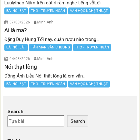
Luulythao Nằm trên cát rì rầm nghe tiếng vỗLời...
BÀI NỔI BẬT
THƠ - TRUYỆN NGẮN
VĂN HỌC NGHỆ THUẬT
07/08/2026
Minh Anh
Ai là ma?
Đặng Duy Hưng Tối nay, quán rượu nào trong...
BÀI NỔI BẬT
TẢN MẠN VĂN CHƯƠNG
THƠ - TRUYỆN NGẮN
04/08/2026
Minh Anh
Nói thật lòng
Đồng Ánh Liễu Nói thật lòng là em vẫn...
BÀI NỔI BẬT
THƠ - TRUYỆN NGẮN
VĂN HỌC NGHỆ THUẬT
Search
Search