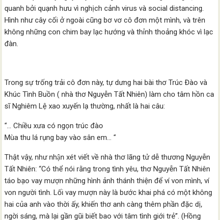
quanh bởi quạnh hưu vì nghịch cảnh virus và social distancing.
Hình như cây cối ở ngoài cũng bơ vơ cô đơn một mình, và trên
không những con chim bay lạc hướng và thỉnh thoảng khóc vì lạc
đàn.
Trong sự trống trải cô đơn này, tự dưng hai bài thơ Trúc Đào và
Khúc Tình Buồn ( nhà thơ Nguyễn Tất Nhiên) làm cho tâm hồn ca
sĩ Nghiêm Lệ xao xuyến lạ thường, nhất là hai câu:
“… Chiều xưa có ngọn trúc đào
Mùa thu lá rụng bay vào sân em… “
Thật vậy, như nhận xét viết về nhà thơ lãng tử dễ thương Nguyễn
Tất Nhiên: “Có thể nói rằng trong tình yêu, thơ Nguyễn Tất Nhiên
táo bạo vay mượn những hình ảnh thánh thiện để ví von mình, ví
von người tình. Lối vay mượn này là bước khai phá có một không
hai của anh vào thời ấy, khiến thơ anh càng thêm phần đặc dị,
ngời sáng, mà lại gần gũi biết bao với tâm tình giới trẻ”. (Hồng