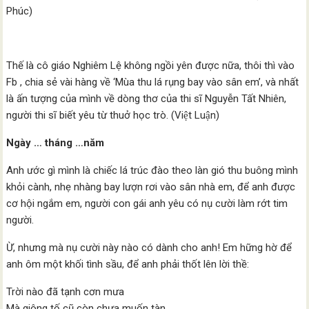
Phúc)
Thế là cô giáo Nghiêm Lệ không ngồi yên được nữa, thôi thì vào
Fb , chia sẻ vài hàng về ‘Mùa thu lá rụng bay vào sân em’, và nhất
là ấn tượng của mình về dòng thơ của thi sĩ Nguyễn Tất Nhiên,
người thi sĩ biết yêu từ thuở học trò. (Việt Luận)
Ngày … tháng …năm
Anh ước gì mình là chiếc lá trúc đào theo làn gió thu buông mình
khỏi cành, nhẹ nhàng bay lượn rơi vào sân nhà em, để anh được
cơ hội ngắm em, người con gái anh yêu có nụ cười làm rớt tim
người.
Ừ, nhưng mà nụ cười này nào có dành cho anh! Em hững hờ để
anh ôm một khối tình sầu, để anh phải thốt lên lời thề:
Trời nào đã tạnh cơn mưa
Mà giông tố cũ còn chưa muốn tàn