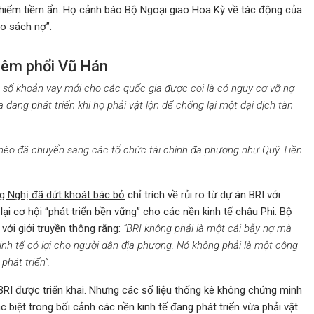
iểm tiềm ẩn. Họ cảnh báo Bộ Ngoại giao Hoa Kỳ về tác động của
ao sách nợ”.
viêm phổi Vũ Hán
số khoản vay mới cho các quốc gia được coi là có nguy cơ vỡ nợ
đang phát triển khi họ phải vật lộn để chống lại một đại dịch tàn
nghèo đã chuyển sang các tổ chức tài chính đa phương như Quỹ Tiền
g Nghị đã dứt khoát bác bỏ
chỉ trích về rủi ro từ dự án BRI với
i cơ hội “phát triển bền vững” cho các nền kinh tế châu Phi. Bộ
 với giới truyền thông
rằng:
“BRI không phải là một cái bẫy nợ mà
inh tế có lợi cho người dân địa phương. Nó không phải là một công
 phát triển”.
 BRI được triển khai. Nhưng các số liệu thống kê không chứng minh
c biệt trong bối cảnh các nền kinh tế đang phát triển vừa phải vật