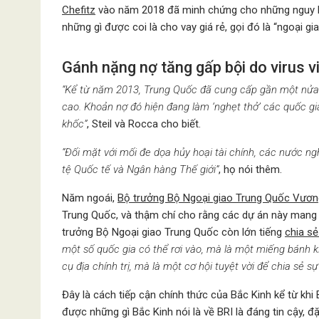
Chefitz
vào năm 2018 đã minh chứng cho những nguy h
những gì được coi là cho vay giá rẻ, gọi đó là “ngoại gi
Gánh nặng nợ tăng gấp bội do virus 
“Kể từ năm 2013, Trung Quốc đã cung cấp gần một nửa 
cao. Khoản nợ đó hiện đang làm ‘nghẹt thở’ các quốc gia 
khốc”
, Steil và Rocca cho biết.
“Đối mặt với mối đe dọa hủy hoại tài chính, các nước 
tệ Quốc tế và Ngân hàng Thế giới”
, họ nói thêm.
Năm ngoái,
Bộ trưởng Bộ Ngoại giao Trung Quốc Vươn
Trung Quốc, và thậm chí cho rằng các dự án này mang lạ
trưởng Bộ Ngoại giao Trung Quốc còn lớn tiếng
chia sẻ
một số quốc gia có thể rơi vào, mà là một miếng bánh k
cụ địa chính trị, mà là một cơ hội tuyệt vời để chia sẻ sự
Đây là cách tiếp cận chính thức của Bắc Kinh kể từ khi
được những gì Bắc Kinh nói là về BRI là đáng tin cậy, đặ