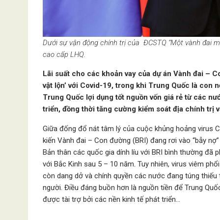
Dưới sự vận động chính trị của ĐCSTQ “Một vành đai m
cao cấp LHQ.
Lãi suất cho các khoản vay của dự án Vành đai – C
vật lộn’ với Covid-19, trong khi Trung Quốc là con 
Trung Quốc lợi dụng tốt nguồn vốn giá rẻ từ các nướ
triển, đồng thời tăng cường kiểm soát địa chính trị
Giữa đống đổ nát tâm lý của cuộc khủng hoảng virus C
kiến Vành đai – Con đường (BRI) đang rơi vào “bẫy nợ” 
Bản thân các quốc gia dính líu với BRI bình thường đã 
với Bắc Kinh sau 5 – 10 năm. Tuy nhiên, virus viêm phổ
còn dang dở và chính quyền các nước đang túng thiếu t
người. Điều đáng buồn hơn là nguồn tiền để Trung Quốc
được tài trợ bởi các nền kinh tế phát triển…