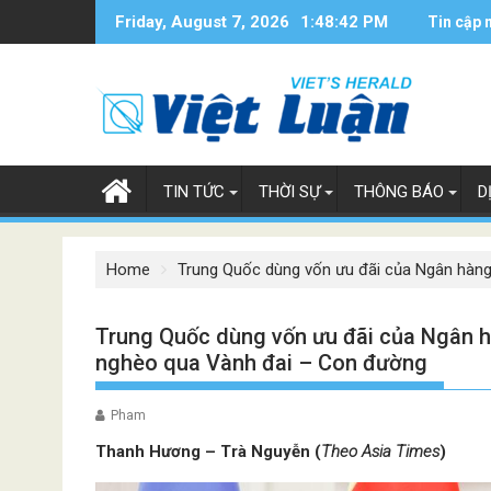
Skip
Friday, August 7, 2026
1:48:43 PM
Tin cập 
to
content
TIN TỨC
THỜI SỰ
THÔNG BÁO
D
Home
Trung Quốc dùng vốn ưu đãi của Ngân hàng
Trung Quốc dùng vốn ưu đãi của Ngân h
nghèo qua Vành đai – Con đường
Pham
Thanh Hương – Trà Nguyễn (
Theo Asia Times
)