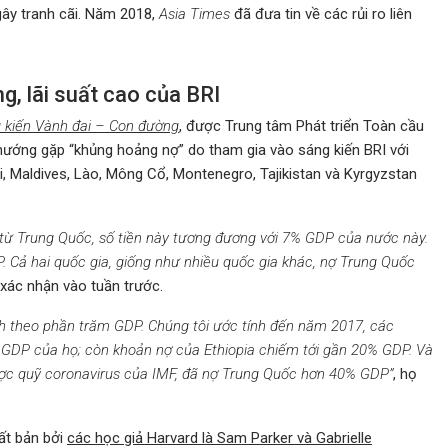
gây tranh cãi. Năm 2018,
Asia Times
đã đưa tin về các rủi ro liên
g, lãi suất cao của BRI
 kiến Vành đai – Con đường
, được Trung tâm Phát triển Toàn cầu
 hướng gặp “khủng hoảng nợ” do tham gia vào sáng kiến BRI với
ti, Maldives, Lào, Mông Cổ, Montenegro, Tajikistan và Kyrgyzstan
D từ Trung Quốc, số tiền này tương đương với 7% GDP của nước này.
Cả hai quốc gia, giống như nhiều quốc gia khác, nợ Trung Quốc
a xác nhận vào tuần trước.
nh theo phần trăm GDP. Chúng tôi ước tính đến năm 2017, các
% GDP của họ; còn khoản nợ của Ethiopia chiếm tới gần 20% GDP. Và
ược quỹ coronavirus của IMF, đã nợ Trung Quốc hơn 40% GDP”
, họ
uất bản bởi
các học giả Harvard là Sam Parker và Gabrielle