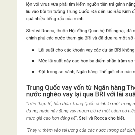
lộn với virus vừa phải tìm kiếm nguồn tiền trả gánh nặ
líu vào bởi tin tưởng Trung Quốc. Đã đến lúc Bắc Kinh c
quá nhiều tiếng xấu của mình.
Steil và Rocca, thuộc Hội đồng Quan hệ Đối ngoại, đã 
chính phủ các nước tham gia BRI và đã đưa ra một số 
Lãi suất cho các khoản vay các dự án BRI không
Mức lãi suất này cao hơn ba điểm phần trăm so v
Đặt trong so sánh, Ngân hàng Thế giới
cho các n
Trung Quốc vay vốn từ Ngân hàng Thế
nước nghèo vay lại qua BRI với lãi s
“Trên thực tế, bản thân Trung Quốc chính là một trong 
dư nợ; nước này đang vay mượn giá rẻ một cách có hiệu 
mức giá cao hơn đáng kể”
, Steil và Rocca cho biết.
“Thay vì thêm vào tai ương của các nước [trong đại dịc