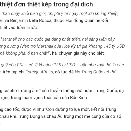
thiệt đơn thiệt kép trong đại dịch
tháo chạy khỏi biên giới, chi phí y tế ngày một lớn khủng khiếp,
teil và Benjamin Della Rocca, thuộc Hội đồng Quan hệ Đối
 biết vào tuần trước.
 Marshall cho các quốc gia đang phát triển, hai sáng kiến này
ương đương (viện trợ Marshall của Hoa Kỳ trị giá khoảng 145 tỷ USD
mà không phải ở bản chất]”
, hai chuyên gia này cho biết.
khi quỹ của BRI – có lẽ khoảng 135 tỷ USD – gần như toàn bộ là các
n trên tạp chí
Foreign Affairs
, có tựa đề
Nợ Trung Quốc có thể
g sự phô trương ầm ĩ của truyền thông nhà nước Trung Quốc, dự
ở rộng trong tham vọng toàn cầu của Bắc Kinh.
 cao tốc, được ví như ‘Con đường tơ lụa mới’, kết nối Trung
, châu Phi, Trung Đông và châu Âu trong một mê cung của cơ sở
.