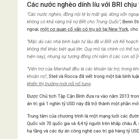
Các nước nghèo dính líu với BRI chịu 
“Các nước nghèo, đồng nội tệ bị mất giá, dòng vốn ngoại 
không có khả năng trả nợ BRI cho Trung Quốc”
, Benn S
ngoại,
một cơ quan cố vấn có trụ sở tại New York
, cho
“Mặc dù các nhà bình luận từ lâu đã ví BRI với Kế hoạch
không thể khác biệt quá lớn. Quy mô tài chính có thể t
hiện nay), nhưng sự tương đồng chỉ nằm ở các con số [
“Viện trợ của Marshall đều là các khoản tài trợ, trong 
khoản nợ”
, Steil và Rocca đã viết trong một bài bình luậ
khiến thị trường mới nổi nổ tung
.
Được Chủ tịch Tập Cận Bình đưa ra vào năm 2013 tron
án trị giá 1 nghìn tỷ USD này đã trở thành một phần m
Trung tâm của chương trình là một mạng lưới các đường
Quốc với 70 quốc gia và 4,4 tỷ người trên khắp châu Á
hạ tầng và các dự án công nghệ cao trị giá hàng tỷ USD