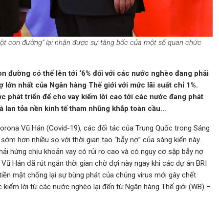
ột con đường” lại nhận được sự tâng bốc của một số quan chức
on đường có thể lên tới ‘6% đối với các nước nghèo đang phải
nợ lớn nhất của Ngân hàng Thế giới với mức lãi suất chỉ 1%.
c phát triển để cho vay kiếm lời cao tới các nước đang phát
 và lan tỏa nền kinh tế tham nhũng khắp toàn cầu…
orona Vũ Hán (Covid-19), các đối tác của Trung Quốc trong Sáng
sớm hơn nhiều so với thời gian tạo “bẫy nợ” của sáng kiến này.
phải hứng chịu khoản vay có rủi ro cao và có nguy cơ sập bẫy nợ
i Vũ Hán đã rút ngắn thời gian chờ đợi này ngay khi các dự án BRI
iền mặt chống lại sự bùng phát của chủng virus mới gây chết
 kiếm lời từ các nước nghèo lại đến từ Ngân hàng Thế giới (WB) –