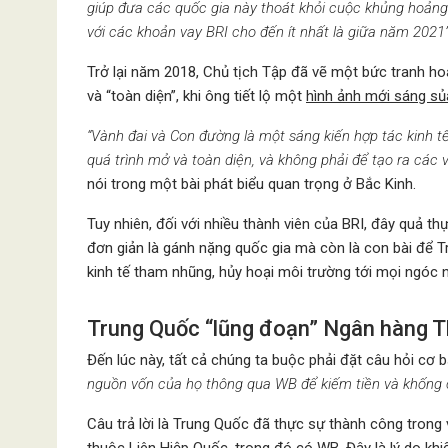
giúp đưa các quốc gia này thoát khỏi cuộc khủng hoảng
với các khoản vay BRI cho đến ít nhất là giữa năm 2021
Trở lại năm 2018, Chủ tịch Tập đã vẽ một bức tranh h
và “toàn diện”, khi ông tiết lộ một
hình ảnh mới sáng sủ
“Vành đai và Con đường là một sáng kiến hợp tác kinh tế,
quá trình mở và toàn diện, và không phải để tạo ra các
nói trong một bài phát biểu quan trọng ở Bắc Kinh.
Tuy nhiên, đối với nhiều thành viên của BRI, đây quả t
đơn giản là gánh nặng quốc gia mà còn là con bài để Tr
kinh tế tham nhũng, hủy hoại môi trường tới mọi ngóc
Trung Quốc “lũng đoạn” Ngân hàng T
Đến lúc này, tất cả chúng ta buộc phải đặt câu hỏi cơ 
nguồn vốn của họ thông qua WB để kiếm tiền và khống 
Câu trả lời là Trung Quốc đã thực sự thành công trong
thuộc Liên Hiệp Quốc, trong đó có WB. Đây là lý do khi