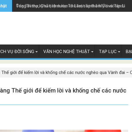
nhật
Ông Trump ký sắc lệnh hạn chế luật 'sinh ở Mỹ là công dân M
Tổng Bí thư, Chủ tịch nước Tô Lâm sắp thăm Úc và Tân Lây 
ỊCH VỤ ĐỜI SỐNG
VĂN HỌC NGHỆ THUẬT
TẠP LỤC
BẠ
 Thế giới để kiếm lời và khống chế các nước nghèo qua Vành đai –
àng Thế giới để kiếm lời và khống chế các nước