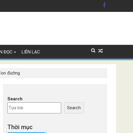
ỹ'
Lan
N ĐỌC
LIÊN LẠC
 Con đường
Search
Search
Thời mục