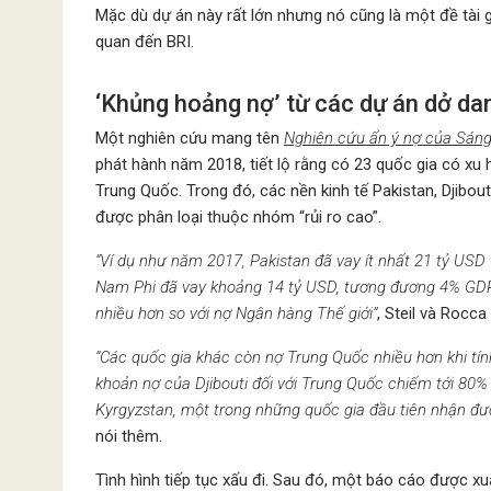
Mặc dù dự án này rất lớn nhưng nó cũng là một đề tài 
quan đến BRI.
‘Khủng hoảng nợ’ từ các dự án dở dan
Một nghiên cứu mang tên
Nghiên cứu ẩn ý nợ của Sáng
phát hành năm 2018, tiết lộ rằng có 23 quốc gia có xu
Trung Quốc. Trong đó, các nền kinh tế Pakistan, Djibou
được phân loại thuộc nhóm “rủi ro cao”.
“Ví dụ như năm 2017, Pakistan đã vay ít nhất 21 tỷ US
Nam Phi đã vay khoảng 14 tỷ USD, tương đương 4% GDP. 
nhiều hơn so với nợ Ngân hàng Thế giới”
, Steil và Rocc
“Các quốc gia khác còn nợ Trung Quốc nhiều hơn khi tí
khoản nợ của Djibouti đối với Trung Quốc chiếm tới 80
Kyrgyzstan, một trong những quốc gia đầu tiên nhận đ
nói thêm.
Tình hình tiếp tục xấu đi. Sau đó, một báo cáo được x