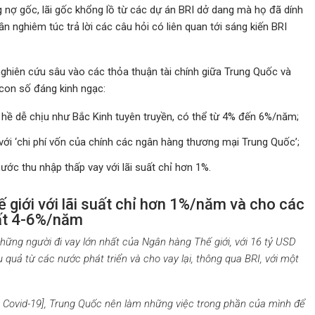
ng nợ gốc, lãi gốc khổng lồ từ các dự án BRI dở dang mà họ đã dính
ần nghiêm túc trả lời các câu hỏi có liên quan tới sáng kiến BRI
nghiên cứu sâu vào các thỏa thuận tài chính giữa Trung Quốc và
con số đáng kinh ngạc:
 hề dễ chịu như Bắc Kinh tuyên truyền, có thể từ 4% đến 6%/năm;
ới ‘chi phí vốn của chính các ngân hàng thương mại Trung Quốc’;
ước thu nhập thấp vay
với lãi suất chỉ hơn 1%.
 giới với lãi suất chỉ hơn 1%/năm và cho các
uất 4-6%/năm
những người đi vay lớn nhất của Ngân hàng Thế giới, với 16 tỷ USD
quả từ các nước phát triển và cho vay lại, thông qua BRI, với một
h Covid-19], Trung Quốc nên làm những việc trong phần của mình để