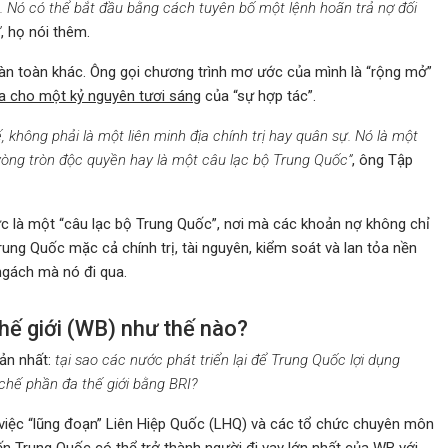
. Nó có thể bắt đầu bằng cách tuyên bố một lệnh hoãn trả nợ đối
”
, họ nói thêm.
oàn toàn khác. Ông gọi chương trình mơ ước của mình là “rộng mở”
a cho một kỷ nguyên tươi sáng
của “sự hợp tác”.
 không phải là một liên minh địa chính trị hay quân sự. Nó là một
 vòng tròn độc quyền hay là một câu lạc bộ Trung Quốc”
, ông Tập
hực là một “câu lạc bộ Trung Quốc”, nơi mà các khoản nợ không chỉ
ung Quốc mặc cả chính trị, tài nguyên, kiểm soát và lan tỏa nền
 ngách mà nó đi qua.
hế giới (WB) như thế nào?
bản nhất:
tại sao các nước phát triển lại để Trung Quốc lợi dụng
chế phần đa thế giới bằng BRI?
 việc “lũng đoạn” Liên Hiệp Quốc (LHQ) và các tổ chức chuyên môn
ến Trung Quốc có thể trở thành người đi vay lớn nhất của WB với