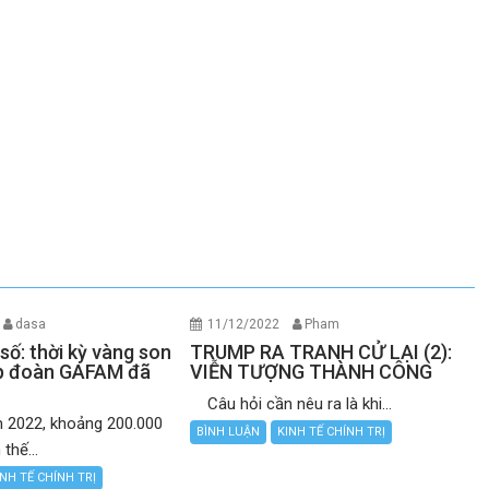
dasa
11/12/2022
Pham
số: thời kỳ vàng son
TRUMP RA TRANH CỬ LẠI (2):
ập đoàn GAFAM đã
VIỄN TƯỢNG THÀNH CÔNG
Câu hỏi cần nêu ra là khi...
2022, khoảng 200.000
BÌNH LUẬN
KINH TẾ CHÍNH TRỊ
thế...
INH TẾ CHÍNH TRỊ