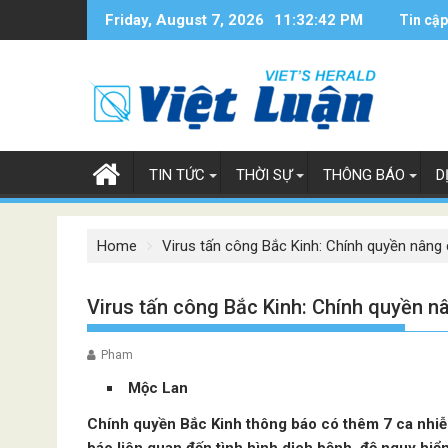
Skip
Friday, August 7, 2026
11:32:43 PM
Tin cập
to
content
TIN TỨC
THỜI SỰ
THÔNG BÁO
D
Home
Virus tấn công Bắc Kinh: Chính quyền nâng 
Virus tấn công Bắc Kinh: Chính quyền n
Pham
Mộc Lan
Chính quyền Bắc Kinh thông báo có thêm 7 ca nhiễm