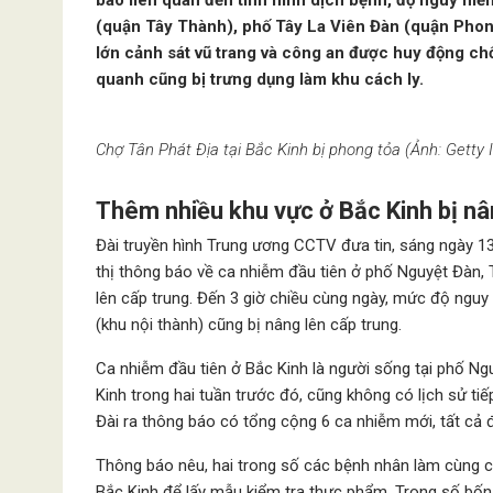
báo liên quan đến tình hình dịch bệnh, độ nguy hi
(quận Tây Thành), phố Tây La Viên Đàn (quận Phon
lớn cảnh sát vũ trang và công an được huy động chố
quanh cũng bị trưng dụng làm khu cách ly.
Chợ Tân Phát Địa tại Bắc Kinh bị phong tỏa (Ảnh: Getty 
Thêm nhiều khu vực ở Bắc Kinh bị n
Đài truyền hình Trung ương CCTV đưa tin, sáng ngày 13
thị thông báo về ca nhiễm đầu tiên ở phố Nguyệt Đàn,
lên cấp trung. Đến 3 giờ chiều cùng ngày, mức độ ngu
(khu nội thành) cũng bị nâng lên cấp trung.
Ca nhiễm đầu tiên ở Bắc Kinh là người sống tại phố Ng
Kinh trong hai tuần trước đó, cũng không có lịch sử t
Đài ra thông báo có tổng cộng 6 ca nhiễm mới, tất cả 
Thông báo nêu, hai trong số các bệnh nhân làm cùng c
Bắc Kinh để lấy mẫu kiểm tra thực phẩm. Trong số bốn n