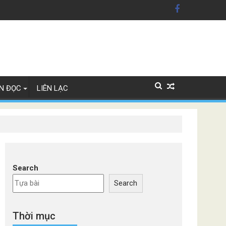
 Ukraine
N ĐỌC
LIÊN LẠC
Search
Search
Thời mục