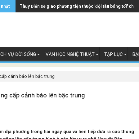
 nhật
Thụy Điển sẽ giao phương tiện thuộc 'đội tàu bóng tối' cho
ỊCH VỤ ĐỜI SỐNG
VĂN HỌC NGHỆ THUẬT
TẠP LỤC
BẠ
cấp cảnh báo lên bậc trung
âng cấp cảnh báo lên bậc trung
 địa phương trong hai ngày qua và liên tiếp đưa ra các thông