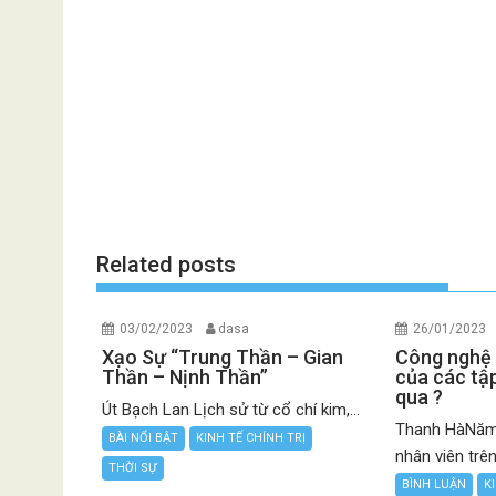
Related posts
03/02/2023
dasa
26/01/2023
Xạo Sự “Trung Thần – Gian
Công nghệ 
Thần – Nịnh Thần”
của các t
qua ?
Út Bạch Lan Lịch sử từ cổ chí kim,...
Thanh HàNăm 
BÀI NỔI BẬT
KINH TẾ CHÍNH TRỊ
nhân viên trên 
THỜI SỰ
BÌNH LUẬN
K