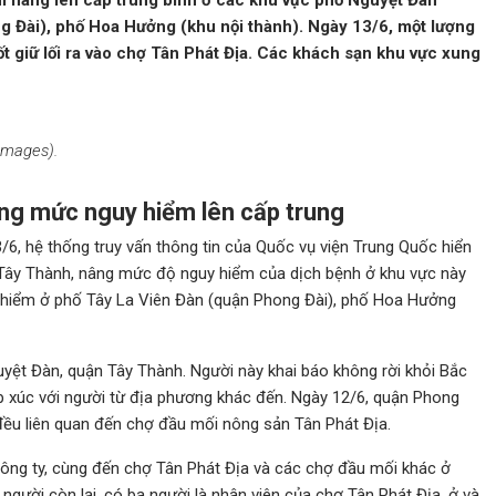
ểm nâng lên cấp trung bình ở các khu vực phố Nguyệt Đàn
g Đài), phố Hoa Hưởng (khu nội thành). Ngày 13/6, một lượng
t giữ lối ra vào chợ Tân Phát Địa. Các khách sạn khu vực xung
Images).
âng mức nguy hiểm lên cấp trung
/6, hệ thống truy vấn thông tin của Quốc vụ viện Trung Quốc hiển
 Tây Thành, nâng mức độ nguy hiểm của dịch bệnh ở khu vực này
y hiểm ở phố Tây La Viên Đàn (quận Phong Đài), phố Hoa Hưởng
uyệt Đàn, quận Tây Thành. Người này khai báo không rời khỏi Bắc
iếp xúc với người từ địa phương khác đến. Ngày 12/6, quận Phong
đều liên quan đến chợ đầu mối nông sản Tân Phát Địa.
ông ty, cùng đến chợ Tân Phát Địa và các chợ đầu mối khác ở
gười còn lại, có ba người là nhân viên của chợ Tân Phát Địa, ở và