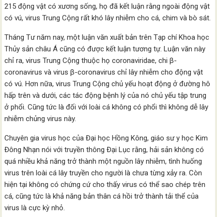
215 động vật có xương sống, họ đã kết luận rằng ngoài động vật
có vú, virus Trung Cộng rất khó lây nhiễm cho cá, chim và bò sát.
Tháng Tư năm nay, một luận văn xuất bản trên Tạp chí Khoa học
Thủy sản châu Á cũng có được kết luận tương tự. Luận văn này
chỉ ra, virus Trung Cộng thuộc họ coronaviridae, chi β-
coronavirus và virus β-coronavirus chỉ lây nhiễm cho động vật
có vú. Hơn nữa, virus Trung Cộng chủ yếu hoạt động ở đường hô
hấp trên và dưới, các tác động bệnh lý của nó chủ yếu tập trung
ở phổi. Cũng tức là đối với loài cá không có phổi thì không dễ lây
nhiễm chủng virus này.
Chuyên gia virus học của Đại học Hồng Kông, giáo sư y học Kim
Đông Nhạn nói với truyền thông Đại Lục rằng, hải sản không có
quá nhiều khả năng trở thành một nguồn lây nhiễm, tình huống
virus trên loài cá lây truyền cho người là chưa từng xảy ra. Còn
hiện tại không có chứng cứ cho thấy virus có thể sao chép trên
cá, cũng tức là khả năng bản thân cá hồi trở thành tải thể của
virus là cực kỳ nhỏ.