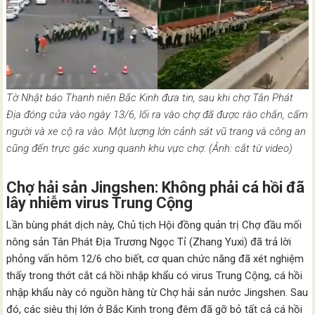
Tờ Nhật báo Thanh niên Bắc Kinh đưa tin, sau khi chợ Tân Phát
Địa đóng cửa vào ngày 13/6, lối ra vào chợ đã được rào chắn, cấm
người và xe cộ ra vào. Một lượng lớn cảnh sát vũ trang và công an
cũng đến trực gác xung quanh khu vực chợ. (Ảnh: cắt từ video)
Chợ hải sản Jingshen: Không phải cá hồi đã
lây nhiễm virus Trung Cộng
Lần bùng phát dịch này, Chủ tịch Hội đồng quản trị Chợ đầu mối
nông sản Tân Phát Địa Trương Ngọc Tỉ (Zhang Yuxi) đã trả lời
phỏng vấn hôm 12/6 cho biết, cơ quan chức năng đã xét nghiệm
thấy trong thớt cắt cá hồi nhập khẩu có virus Trung Cộng, cá hồi
nhập khẩu này có nguồn hàng từ Chợ hải sản nước Jingshen. Sau
đó, các siêu thị lớn ở Bắc Kinh trong đêm đã gỡ bỏ tất cả cá hồi