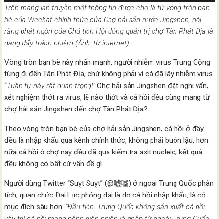
Trên mạng lan truyền một thông tin được cho là từ vòng tròn bạn
bè của Wechat chính thức của Chợ hải sản nước Jingshen, nói
rằng phát ngôn của Chủ tịch Hội đồng quản trị chợ Tân Phát Địa là
đang đẩy trách nhiệm (Ảnh: từ internet).
Vòng tròn bạn bè này nhấn mạnh, người nhiễm virus Trung Cộng
từng đi đến Tân Phát Địa, chứ không phải vì cá đã lây nhiễm virus.
“
Tuần tự này rất quan trọng!”
Chợ hải sản Jingshen đặt nghi vấn,
xét nghiệm thớt ra virus, lẽ nào thớt và cá hồi đều cùng mang từ
chợ hải sản Jingshen đến chợ Tân Phát Địa?
Theo vòng tròn bạn bè của chợ hải sản Jingshen, cá hồi ở đây
đều là nhập khẩu qua kênh chính thức, không phải buôn lậu, hơn
nữa cá hồi ở chợ này đều đã qua kiểm tra axit nucleic, kết quả
đều không có bất cứ vấn đề gì.
Người dùng Twitter “Suỵt Suỵt” (@嘘嘘) ở ngoài Trung Quốc phân
tích, quan chức Đại Lục phóng đại là do cá hồi nhập khẩu, là có
mục đích sâu hơn:
“Đầu tiên, Trung Quốc không sản xuất cá hồi,
vậy thì cá hồi mang bệnh hiển nhiên là nhập từ ngoài Trung Quốc