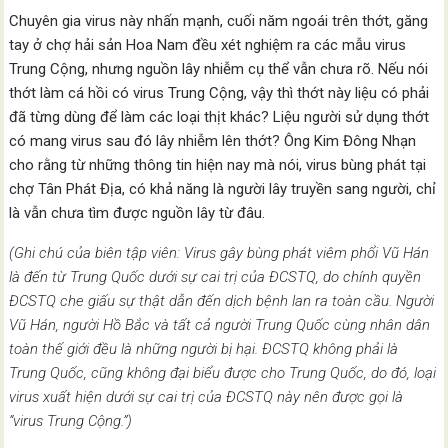
Chuyên gia virus này nhấn mạnh, cuối năm ngoái trên thớt, găng
tay ở chợ hải sản Hoa Nam đều xét nghiệm ra các mẫu virus
Trung Cộng, nhưng nguồn lây nhiễm cụ thể vẫn chưa rõ. Nếu nói
thớt làm cá hồi có virus Trung Cộng, vậy thì thớt này liệu có phải
đã từng dùng để làm các loại thịt khác? Liệu người sử dụng thớt
có mang virus sau đó lây nhiễm lên thớt? Ông Kim Đông Nhạn
cho rằng từ những thông tin hiện nay mà nói, virus bùng phát tại
chợ Tân Phát Địa, có khả năng là người lây truyền sang người, chỉ
là vẫn chưa tìm được nguồn lây từ đâu.
(Ghi chú của biên tập viên: Virus gây bùng phát viêm phổi Vũ Hán
là đến từ Trung Quốc dưới sự cai trị của ĐCSTQ, do chính quyền
ĐCSTQ che giấu sự thật dẫn đến dịch bệnh lan ra toàn cầu. Người
Vũ Hán, người Hồ Bắc và tất cả người Trung Quốc cùng nhân dân
toàn thế giới đều là những người bị hại. ĐCSTQ không phải là
Trung Quốc, cũng không đại biểu được cho Trung Quốc, do đó, loại
virus xuất hiện dưới sự cai trị của ĐCSTQ này nên được gọi là
“virus Trung Cộng.”)