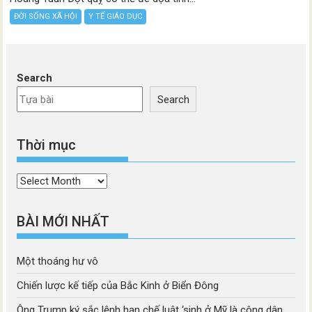
ĐỜI SỐNG XÃ HỘI
Y TẾ GIÁO DỤC
Search
Search
Thời mục
Thời
mục
BÀI MỚI NHẤT
Một thoáng hư vô
Chiến lược kế tiếp của Bắc Kinh ở Biển Đông
Ông Trump ký sắc lệnh hạn chế luật ‘sinh ở Mỹ là công dân