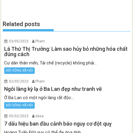
Related posts
03/05/2023
Pham
Lá Thứ Thị Trưởng: Làm sao hủy bỏ những hóa chất
đúng cách
Cư dân thân mến, Tái chế (recycle) không phải...
ĐỜI SỐNG XÃ HỘI
02/05/2023
Pham
Ngôi làng kỳ lạ ở Ba Lan đẹp như tranh vẽ
Ở Ba Lan có một ngôi làng rất độc...
ĐỜI SỐNG XÃ HỘI
05/02/2023
dasa
7 dấu hiệu ban đầu cảnh báo nguy cơ đột quỵ
Hoàng Tuấn Đột quỵ có thể đe dọa tính...