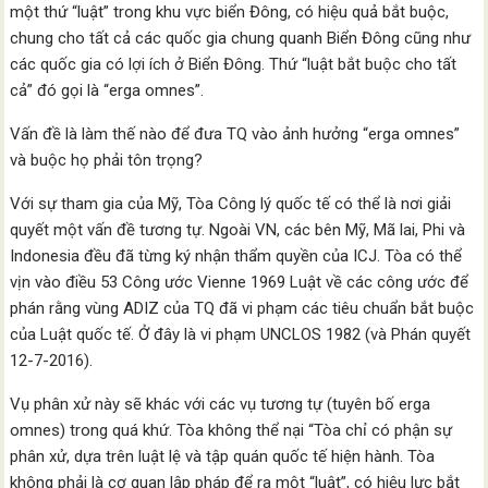
một thứ “luật” trong khu vực biển Đông, có hiệu quả bắt buộc,
chung cho tất cả các quốc gia chung quanh Biển Đông cũng như
các quốc gia có lợi ích ở Biển Đông. Thứ “luật bắt buộc cho tất
cả” đó gọi là “erga omnes”.
Vấn đề là làm thế nào để đưa TQ vào ảnh hưởng “erga omnes”
và buộc họ phải tôn trọng?
Với sự tham gia của Mỹ, Tòa Công lý quốc tế có thể là nơi giải
quyết một vấn đề tương tự. Ngoài VN, các bên Mỹ, Mã lai, Phi và
Indonesia đều đã từng ký nhận thẩm quyền của ICJ. Tòa có thể
vịn vào điều 53 Công ước Vienne 1969 Luật về các công ước để
phán rằng vùng ADIZ của TQ đã vi phạm các tiêu chuẩn bắt buộc
của Luật quốc tế. Ở đây là vi phạm UNCLOS 1982 (và Phán quyết
12-7-2016).
Vụ phân xử này sẽ khác với các vụ tương tự (tuyên bố erga
omnes) trong quá khứ. Tòa không thể nại “Tòa chỉ có phận sự
phân xử, dựa trên luật lệ và tập quán quốc tế hiện hành. Tòa
không phải là cơ quan lập pháp để ra một “luật”, có hiệu lực bắt