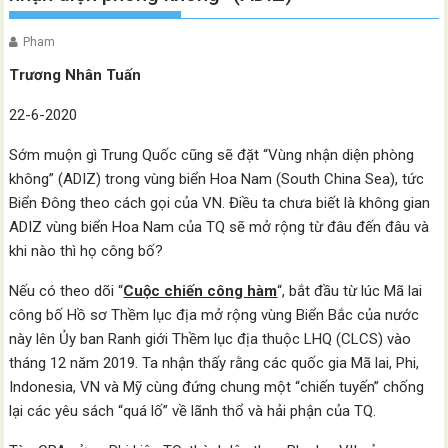
Pham
Trương Nhân Tuấn
22-6-2020
Sớm muộn gì Trung Quốc cũng sẽ đặt “Vùng nhận diện phòng
không” (ADIZ) trong vùng biển Hoa Nam (South China Sea), tức
Biển Đông theo cách gọi của VN. Điều ta chưa biết là không gian
ADIZ vùng biển Hoa Nam của TQ sẽ mở rộng từ đâu đến đâu và
khi nào thì họ công bố?
Nếu có theo dõi “
Cuộc chiến công hàm
“, bắt đầu từ lúc Mã lai
công bố Hồ sơ Thềm lục địa mở rộng vùng Biển Bắc của nước
này lên Ủy ban Ranh giới Thềm lục địa thuộc LHQ (CLCS) vào
tháng 12 năm 2019. Ta nhận thấy rằng các quốc gia Mã lai, Phi,
Indonesia, VN và Mỹ cùng đứng chung một “chiến tuyến” chống
lại các yêu sách “quá lố” về lãnh thổ và hải phận của TQ.