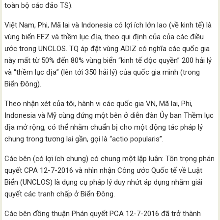
toàn bộ các đảo TS).
Việt Nam, Phi, Mã lai và Indonesia có lợi ích lớn lao (về kinh tế) là
vùng biển EEZ và thềm lục địa, theo qui định của của các điều
ước trong UNCLOS. TQ áp đặt vùng ADIZ có nghĩa các quốc gia
này mất từ 50% đến 80% vùng biển “kinh tế độc quyền” 200 hải lý
và “thềm lục địa” (lên tới 350 hải lý) của quốc gia mình (trong
Biển Đông).
Theo nhận xét của tôi, hành vi các quốc gia VN, Mã lai, Phi,
Indonesia và Mỹ cùng đứng một bên ở diễn đàn Ủy ban Thềm lục
địa mở rộng, có thể nhằm chuẩn bị cho một động tác pháp lý
chung trong tương lai gần, gọi là “actio popularis”.
Các bên (có lợi ích chung) có chung một lập luận: Tôn trọng phán
quyết CPA 12-7-2016 và nhìn nhận Công ước Quốc tế về Luật
Biển (UNCLOS) là dụng cụ pháp lý duy nhứt áp dụng nhằm giải
quyết các tranh chấp ở Biển Đông.
Các bên đồng thuận Phán quyết PCA 12-7-2016 đã trở thành