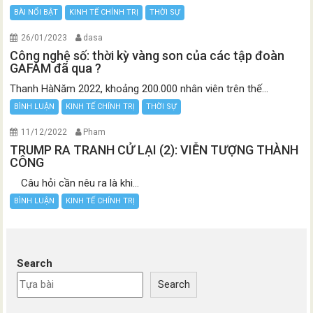
BÀI NỔI BẬT
KINH TẾ CHÍNH TRỊ
THỜI SỰ
26/01/2023
dasa
Công nghệ số: thời kỳ vàng son của các tập đoàn
GAFAM đã qua ?
Thanh HàNăm 2022, khoảng 200.000 nhân viên trên thế...
BÌNH LUẬN
KINH TẾ CHÍNH TRỊ
THỜI SỰ
11/12/2022
Pham
TRUMP RA TRANH CỬ LẠI (2): VIỄN TƯỢNG THÀNH
CÔNG
Câu hỏi cần nêu ra là khi...
BÌNH LUẬN
KINH TẾ CHÍNH TRỊ
Search
Search