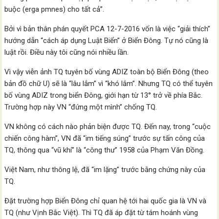
buộc (erga pmnes) cho tất cả”.
Bởi vì bản thân phán quyết PCA 12-7-2016 vốn là việc “giải thích”
hướng dẫn “cách áp dụng Luật Biển” ở Biển Đông. Tự nó cũng là
luật rồi. Điều này tôi cũng nói nhiều lần.
Vì vậy viễn ảnh TQ tuyên bố vùng ADIZ toàn bộ Biển Đông (theo
bản đồ chữ U) sẽ là “lâu lắm” vì “khó lắm”. Nhưng TQ có thể tuyên
bố vùng ADIZ trong biển Đông, giới hạn từ 13° trở về phía Bắc.
Trường hợp này VN “đứng một mình” chống TQ.
VN không có cách nào phản biện được TQ. Đến nay, trong “cuộc
chiến công hàm”, VN đã “im tiếng súng” trước sự tấn công của
TQ, thông qua “vũ khí” là “công thư” 1958 của Phạm Văn Đồng.
Việt Nam, như thông lệ, đã “im lặng” trước bằng chứng này của
TQ.
Đặt trường hợp Biển Đông chỉ quan hệ tới hai quốc gia là VN và
TQ (như Vịnh Bắc Việt). Thì TQ đã áp đặt từ tám hoánh vùng