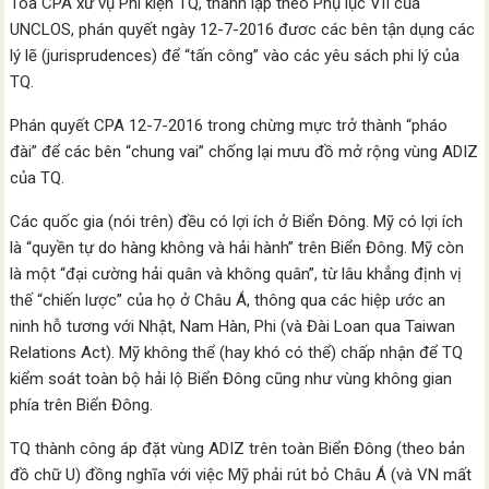
Tòa CPA xử vụ Phi kiện TQ, thành lập theo Phụ lục VII của
UNCLOS, phán quyết ngày 12-7-2016 đươc các bên tận dụng các
lý lẽ (jurisprudences) để “tấn công” vào các yêu sách phi lý của
TQ.
Phán quyết CPA 12-7-2016 trong chừng mực trở thành “pháo
đài” để các bên “chung vai” chống lại mưu đồ mở rộng vùng ADIZ
của TQ.
Các quốc gia (nói trên) đều có lợi ích ở Biển Đông. Mỹ có lợi ích
là “quyền tự do hàng không và hải hành” trên Biển Đông. Mỹ còn
là một “đại cường hải quân và không quân”, từ lâu khẳng định vị
thế “chiến lược” của họ ở Châu Á, thông qua các hiệp ước an
ninh hỗ tương với Nhật, Nam Hàn, Phi (và Đài Loan qua Taiwan
Relations Act). Mỹ không thể (hay khó có thể) chấp nhận để TQ
kiểm soát toàn bộ hải lộ Biển Đông cũng như vùng không gian
phía trên Biển Đông.
TQ thành công áp đặt vùng ADIZ trên toàn Biển Đông (theo bản
đồ chữ U) đồng nghĩa với việc Mỹ phải rút bỏ Châu Á (và VN mất