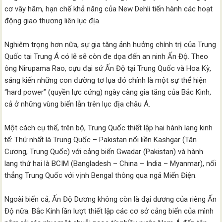
cơ vây hãm, hạn chế khả năng của New Dehli tiến hành các hoạt
động giao thương liên lục địa.
Nghiêm trọng hơn nữa, sự gia tăng ảnh hưởng chính trị của Trung
Quốc tại Trung Á có lẽ sẽ còn đe dọa đến an ninh Ấn Độ. Theo
ông Nirupama Rao, cựu đại sứ Ấn Độ tại Trung Quốc và Hoa Kỳ,
sáng kiến những con đường tơ lụa đó chính là một sự thể hiện
“hard power” (quyền lực cứng) ngày càng gia tăng của Bắc Kinh,
cả ở những vùng biển lẫn trên lục địa châu Á.
Một cách cụ thể, trên bộ, Trung Quốc thiết lập hai hành lang kinh
tế: Thứ nhất là Trung Quốc – Pakistan nối liền Kashgar (Tân
Cương, Trung Quốc) với cảng biển Gwadar (Pakistan) và hành
lang thứ hai là BCIM (Bangladesh – China – India – Myanmar), nối
thẳng Trung Quốc với vịnh Bengal thông qua ngả Miến Điện.
Ngoài biển cả, Ấn Độ Dương không còn là đại dương của riêng Ấn
Độ nữa. Bắc Kinh lần lượt thiết lập các cơ sở cảng biển của mình