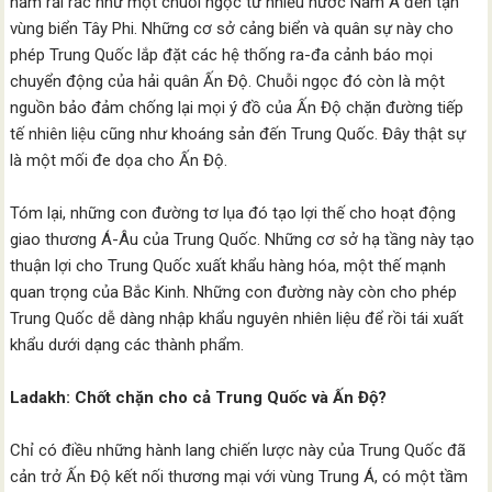
nằm rải rác như một chuỗi ngọc từ nhiều nước Nam Á đến tận
vùng biển Tây Phi. Những cơ sở cảng biển và quân sự này cho
phép Trung Quốc lắp đặt các hệ thống ra-đa cảnh báo mọi
chuyển động của hải quân Ấn Độ. Chuỗi ngọc đó còn là một
nguồn bảo đảm chống lại mọi ý đồ của Ấn Độ chặn đường tiếp
tế nhiên liệu cũng như khoáng sản đến Trung Quốc. Đây thật sự
là một mối đe dọa cho Ấn Độ.
Tóm lại, những con đường tơ lụa đó tạo lợi thế cho hoạt động
giao thương Á-Âu của Trung Quốc. Những cơ sở hạ tầng này tạo
thuận lợi cho Trung Quốc xuất khẩu hàng hóa, một thế mạnh
quan trọng của Bắc Kinh. Những con đường này còn cho phép
Trung Quốc dễ dàng nhập khẩu nguyên nhiên liệu để rồi tái xuất
khẩu dưới dạng các thành phẩm.
Ladakh: Chốt chặn cho cả Trung Quốc và Ấn Độ?
Chỉ có điều những hành lang chiến lược này của Trung Quốc đã
cản trở Ấn Độ kết nối thương mại với vùng Trung Á, có một tầm