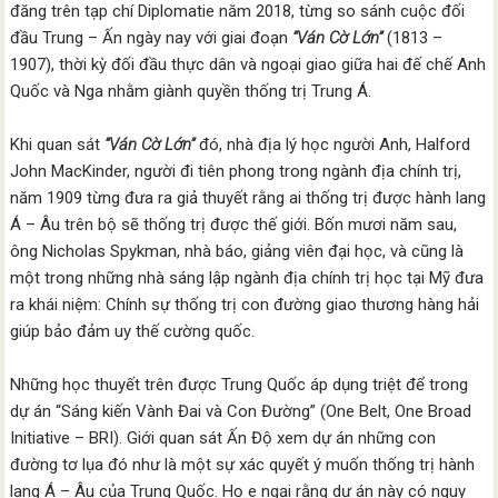
đăng trên tạp chí Diplomatie năm 2018, từng so sánh cuộc đối
đầu Trung – Ấn ngày nay với giai đoạn
“Ván Cờ Lớn”
(1813 –
1907), thời kỳ đối đầu thực dân và ngoại giao giữa hai đế chế Anh
Quốc và Nga nhằm giành quyền thống trị Trung Á.
Khi quan sát
“Ván Cờ Lớn”
đó, nhà địa lý học người Anh, Halford
John MacKinder, người đi tiên phong trong ngành địa chính trị,
năm 1909 từng đưa ra giả thuyết rằng ai thống trị được hành lang
Á – Âu trên bộ sẽ thống trị được thế giới. Bốn mươi năm sau,
ông Nicholas Spykman, nhà báo, giảng viên đại học, và cũng là
một trong những nhà sáng lập ngành địa chính trị học tại Mỹ đưa
ra khái niệm: Chính sự thống trị con đường giao thương hàng hải
giúp bảo đảm uy thế cường quốc.
Những học thuyết trên được Trung Quốc áp dụng triệt để trong
dự án “Sáng kiến Vành Đai và Con Đường” (One Belt, One Broad
Initiative – BRI). Giới quan sát Ấn Độ xem dự án những con
đường tơ lụa đó như là một sự xác quyết ý muốn thống trị hành
lang Á – Âu của Trung Quốc. Họ e ngại rằng dự án này có nguy