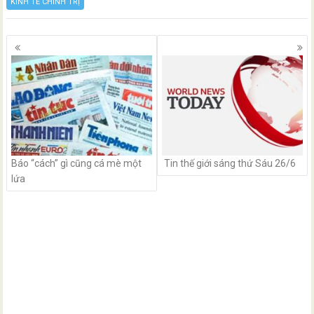
KINH TẾ CHÍNH TRỊ
Posts
navigation
Báo “cách” gì cũng cá mè một
Tin thế giới sáng thứ Sáu 26/6
lứa