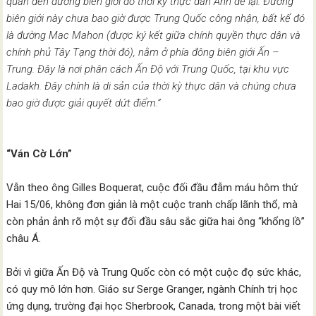
quan đến đường biên giới do thời kỳ thực dân Anh để lại. Đường
biên giới này chưa bao giờ được Trung Quốc công nhận, bất kể đó
là đường Mac Mahon (được ký kết giữa chính quyền thực dân và
chính phủ Tây Tạng thời đó), nằm ở phía đông biên giới Ấn –
Trung. Đây là nơi phân cách Ấn Độ với Trung Quốc, tại khu vực
Ladakh. Đây chính là di sản của thời kỳ thực dân và chúng chưa
bao giờ được giải quyết dứt điểm.”
“Ván Cờ Lớn”
Vẫn theo ông Gilles Boquerat, cuộc đối đầu đẫm máu hôm thứ
Hai 15/06, không đơn giản là một cuộc tranh chấp lãnh thổ, mà
còn phản ảnh rõ một sự đối đầu sâu sắc giữa hai ông “khổng lồ”
châu Á.
Bởi vì giữa Ấn Độ và Trung Quốc còn có một cuộc đọ sức khác,
có quy mô lớn hơn. Giáo sư Serge Granger, ngành Chính trị học
ứng dụng, trường đại học Sherbrook, Canada, trong một bài viết