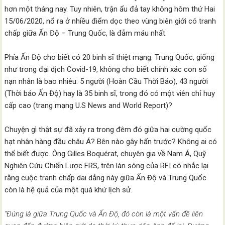
hơn một tháng nay. Tuy nhiên, trận ẩu đả tay không hôm thứ Hai
15/06/2020, nổ ra ở nhiều điểm dọc theo vùng biên giới có tranh
chấp giữa Ấn Độ – Trung Quốc, là đẫm máu nhất.
Phía Ấn Độ cho biết có 20 binh sĩ thiệt mạng. Trung Quốc, giống
như trong đại dịch Covid-19, không cho biết chính xác con số
nạn nhân là bao nhiêu: 5 người (Hoàn Cầu Thời Báo), 43 người
(Thời báo Ấn Độ) hay là 35 binh sĩ, trong đó có một viên chỉ huy
cấp cao (trang mạng U.S News and World Report)?
Chuyện gì thật sự đã xảy ra trong đêm đó giữa hai cường quốc
hạt nhân hàng đầu châu Á? Bên nào gây hấn trước? Không ai có
thể biết được. Ông Gilles Boquérat, chuyên gia về Nam Á, Quỹ
Nghiên Cứu Chiến Lược FRS, trên làn sóng của RFI có nhắc lại
rằng cuộc tranh chấp dai dẳng này giữa Ấn Độ và Trung Quốc
còn là hệ quả của một quá khứ lịch sử.
“Đúng là giữa Trung Quốc và Ấn Độ, đó còn là một vấn đề liên