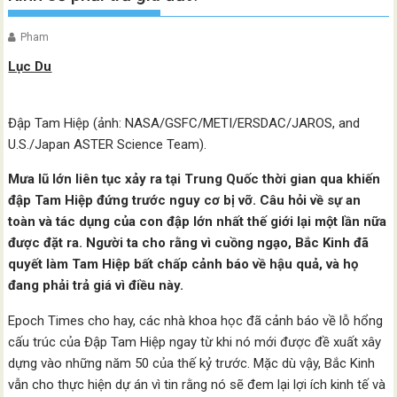
Pham
Lục Du
Đập Tam Hiệp (ảnh: NASA/GSFC/METI/ERSDAC/JAROS, and
U.S./Japan ASTER Science Team).
Mưa lũ lớn liên tục xảy ra tại Trung Quốc thời gian qua khiến
đập Tam Hiệp đứng trước nguy cơ bị vỡ. Câu hỏi về sự an
toàn và tác dụng của con đập lớn nhất thế giới lại một lần nữa
được đặt ra. Người ta cho rằng vì cuồng ngạo, Bắc Kinh đã
quyết làm Tam Hiệp bất chấp cảnh báo về hậu quả, và họ
đang phải trả giá vì điều này.
Epoch Times cho hay, các nhà khoa học đã cảnh báo về lỗ hổng
cấu trúc của Đập Tam Hiệp ngay từ khi nó mới được đề xuất xây
dựng vào những năm 50 của thế kỷ trước. Mặc dù vậy, Bắc Kinh
vẫn cho thực hiện dự án vì tin rằng nó sẽ đem lại lợi ích kinh tế và