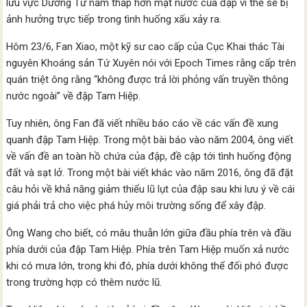
lưu vực Dương Tử nằm thấp hơn mặt nước của đập vì thế sẽ bị
ảnh hưởng trực tiếp trong tình huống xấu xảy ra.
Hôm 23/6, Fan Xiao, một kỹ sư cao cấp của Cục Khai thác Tài
nguyên Khoáng sản Tứ Xuyên nói với Epoch Times rằng cấp trên
quán triệt ông rằng “không được trả lời phỏng vấn truyền thông
nước ngoài” về đập Tam Hiệp.
Tuy nhiên, ông Fan đã viết nhiều báo cáo về các vấn đề xung
quanh đập Tam Hiệp. Trong một bài báo vào năm 2004, ông viết
về vấn đề an toàn hồ chứa của đập, đề cập tới tình huống động
đất và sạt lở. Trong một bài viết khác vào năm 2016, ông đã đặt
câu hỏi về khả năng giảm thiểu lũ lụt của đập sau khi lưu ý về cái
giá phải trả cho việc phá hủy môi trường sống để xây đập.
Ông Wang cho biết, có mâu thuẫn lớn giữa đầu phía trên và đầu
phía dưới của đập Tam Hiệp. Phía trên Tam Hiệp muốn xả nước
khi có mưa lớn, trong khi đó, phía dưới không thể đối phó được
trong trường hợp có thêm nước lũ.