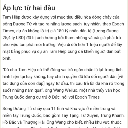
Áp lực từ hai đầu
Tam Hiệp được xây dựng với mục tiêu điều hòa dòng chảy của
sông Dương Tử và tạo ra năng lượng sạch, tuy nhiên, theo Epoch
Times, dự án khổng lồ trị giá 180 tỷ nhân dân tệ (tương đương
25,4 tỷ USD) đã bị ảnh hưởng bởi tham nhũng và cái giá phải trả
cho việc tàn phá môi trường. Việc di dời hơn 1 triệu người để lấy
mặt bằng phục vụ dự án Tam Hiệp cũng đã khiến người dân bất
bình.
“Dù cho Tam Hiệp có thể đóng vai trò ngăn chặn lũ lụt trong tình
hình hiện tại hay không, hay chính quyền đã lừa dối người dân [về
tác dụng của con đập] ngay từ đầu, thì câu trả lời đã khá rõ trong
suốt những năm qua”, ông Wang Weiluo, một nhà thủy văn học
Trung Quốc đang cư trú ở Đức, nói với Epoch Times.
Sông Dương Tử chảy qua 11 tỉnh và khu vực ở miền trung và
miền tây Trung Quốc, bao gồm Tây Tạng, Tứ Xuyên, Trùng Khánh,
Hồ Bắc và Thượng Hải. Ông Wang cho biết, nhiều khu vực thuộc