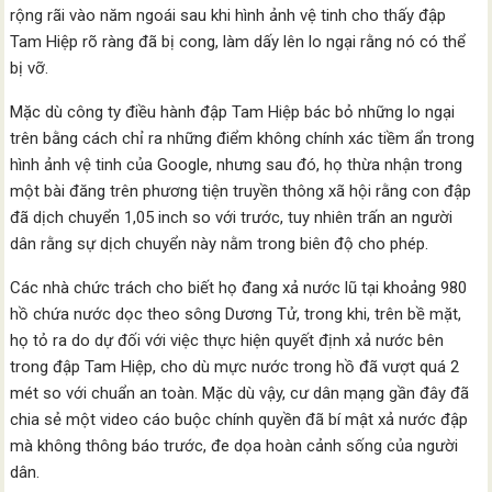
rộng rãi vào năm ngoái sau khi hình ảnh vệ tinh cho thấy đập
Tam Hiệp rõ ràng đã bị cong, làm dấy lên lo ngại rằng nó có thể
bị vỡ.
Mặc dù công ty điều hành đập Tam Hiệp bác bỏ những lo ngại
trên bằng cách chỉ ra những điểm không chính xác tiềm ẩn trong
hình ảnh vệ tinh của Google, nhưng sau đó, họ thừa nhận trong
một bài đăng trên phương tiện truyền thông xã hội rằng con đập
đã dịch chuyển 1,05 inch so với trước, tuy nhiên trấn an người
dân rằng sự dịch chuyển này nằm trong biên độ cho phép.
Các nhà chức trách cho biết họ đang xả nước lũ tại khoảng 980
hồ chứa nước dọc theo sông Dương Tử, trong khi, trên bề mặt,
họ tỏ ra do dự đối với việc thực hiện quyết định xả nước bên
trong đập Tam Hiệp, cho dù mực nước trong hồ đã vượt quá 2
mét so với chuẩn an toàn. Mặc dù vậy, cư dân mạng gần đây đã
chia sẻ một video cáo buộc chính quyền đã bí mật xả nước đập
mà không thông báo trước, đe dọa hoàn cảnh sống của người
dân.