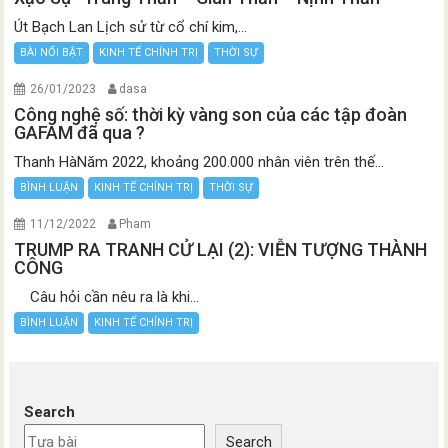
Út Bạch Lan Lịch sử từ cổ chí kim,...
BÀI NỔI BẬT
KINH TẾ CHÍNH TRỊ
THỜI SỰ
26/01/2023
dasa
Công nghệ số: thời kỳ vàng son của các tập đoàn
GAFAM đã qua ?
Thanh HàNăm 2022, khoảng 200.000 nhân viên trên thế...
BÌNH LUẬN
KINH TẾ CHÍNH TRỊ
THỜI SỰ
11/12/2022
Pham
TRUMP RA TRANH CỬ LẠI (2): VIỄN TƯỢNG THÀNH
CÔNG
Câu hỏi cần nêu ra là khi...
BÌNH LUẬN
KINH TẾ CHÍNH TRỊ
Search
Search