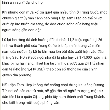
hình ảnh sự vĩ đại cho họ.
Khi những cơn mưa xối xả quét qua nhiều tỉnh ở Trung Quốc, một
chuyên gia thủy văn cảnh báo rằng Đập Tam Hiệp có thể bị vỡ
dưới áp lực nước gia tăng, đe dọa cuộc sống của hàng triệu
người sống gần con đập.
Lũ lụt lan rộng đã ảnh hưởng đến ít nhất 11,2 triệu người tại 26
tỉnh và thành phố của Trung Quốc ở khắp miền trung và miền
nam của nước này kể từ khi mưa lớn bắt đầu xuất hiện vào đầu
tháng Sáu. Hơn 9.300 ngôi nhà đã bị phá hủy và 171.000 ngôi nhà
khác bị hư hại nặng. Thiệt hại tài chính đã vượt quá 24,1 tỷ nhân
dân tệ (khoảng 3,4 tỷ USD), theo con số thống kê của chính
quyền địa phương.
Nếu đập Tam Hiệp không thể chống chọi thì hạ lưu sông Dương
Tử, nơi có dân cư trù mật, sẽ gặp rắc rối nghiêm trọng, một cư
dân tên Liu ở quận Qijiang, phía tây nam thành phố Trùng Khánh,
cho biết trong một cuộc phỏng vấn.