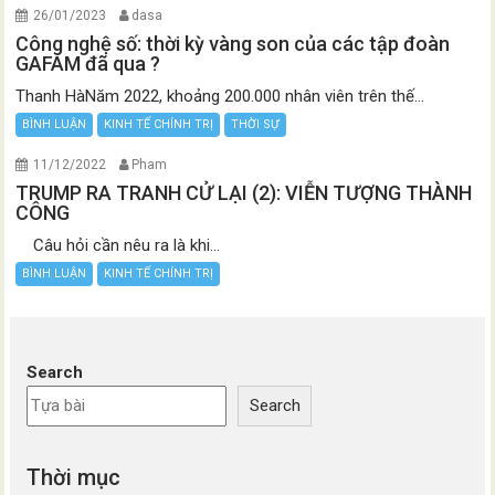
26/01/2023
dasa
Công nghệ số: thời kỳ vàng son của các tập đoàn
GAFAM đã qua ?
Thanh HàNăm 2022, khoảng 200.000 nhân viên trên thế...
BÌNH LUẬN
KINH TẾ CHÍNH TRỊ
THỜI SỰ
11/12/2022
Pham
TRUMP RA TRANH CỬ LẠI (2): VIỄN TƯỢNG THÀNH
CÔNG
Câu hỏi cần nêu ra là khi...
BÌNH LUẬN
KINH TẾ CHÍNH TRỊ
Search
Search
Thời mục