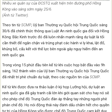
Nhiều xe quân sự của ĐCSTQ xuất hiện trên đường phố Hồng
Kông vào sáng sớm ngày 25/6.
(Ảnh từ Twitter).
Theo tin từ
SCMP
, Uỷ ban Thường vụ Quốc hội Trung Quốc sáng
30/6 đã chính thức thông qua Luật An ninh quốc gia đối với Hồng
Kông. Bắc Kinh trước đó đã luôn nhấn mạnh rằng dự luật là tối
cần thiết để ngăn chặn và trừng phạt các hành vi ly khai, lật đổ,
khủng bố, cấu kết với thế lực bên ngoài gây nguy hiểm đến an
ninh quốc gia.
Trong vòng 15 phút đầu tiên kể từ khi cuộc họp bắt đầu vào 9h
sáng, 162 thành viên của Uỷ ban Thường vụ Quốc hội Trung Quốc
đã nhất trí phê chuẩn dự luật, theo các nguồn tin của
SCMP
.
Kể từ khi được đưa ra thảo luận ở kỳ họp Lưỡng hội, dự luật an
ninh quốc gia đã gây tranh cãi lớn khi giới quan sát cho hay nó sẽ
cho phép chế độ Trung Quốc đàn áp thẳng tay những người phê
phán chế độ. Họ nói động thái này đánh dấu chấm hết cho quyền
tự trị của Hồng Kông vốn được chế độ Trung Quốc cam kết duy