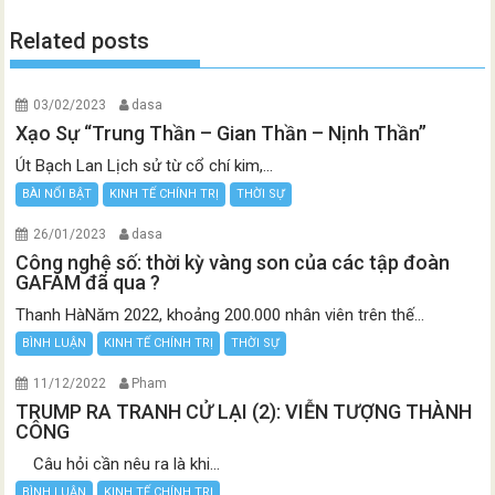
Related posts
03/02/2023
dasa
Xạo Sự “Trung Thần – Gian Thần – Nịnh Thần”
Út Bạch Lan Lịch sử từ cổ chí kim,...
BÀI NỔI BẬT
KINH TẾ CHÍNH TRỊ
THỜI SỰ
26/01/2023
dasa
Công nghệ số: thời kỳ vàng son của các tập đoàn
GAFAM đã qua ?
Thanh HàNăm 2022, khoảng 200.000 nhân viên trên thế...
BÌNH LUẬN
KINH TẾ CHÍNH TRỊ
THỜI SỰ
11/12/2022
Pham
TRUMP RA TRANH CỬ LẠI (2): VIỄN TƯỢNG THÀNH
CÔNG
Câu hỏi cần nêu ra là khi...
BÌNH LUẬN
KINH TẾ CHÍNH TRỊ