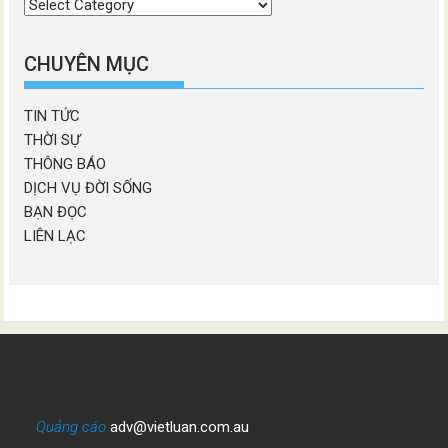
Chọn
chương
mục
CHUYÊN MỤC
TIN TỨC
THỜI SỰ
THÔNG BÁO
DỊCH VỤ ĐỜI SỐNG
BẠN ĐỌC
LIÊN LẠC
Quảng cáo
adv@vietluan.com.au