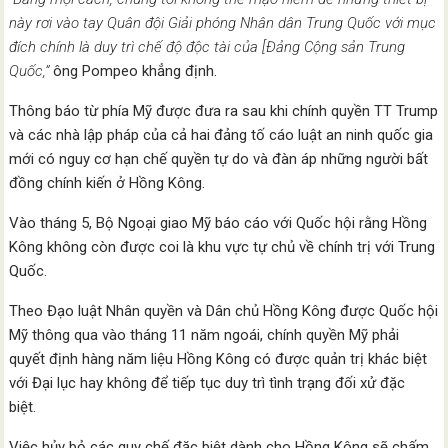
này rơi vào tay Quân đội Giải phóng Nhân dân Trung Quốc với mục
đích chính là duy trì chế độ độc tài của [Đảng Cộng sản Trung
Quốc,”
ông Pompeo khẳng định.
Thông báo từ phía Mỹ được đưa ra sau khi chính quyền TT Trump
và các nhà lập pháp của cả hai đảng tố cáo luật an ninh quốc gia
mới có nguy cơ hạn chế quyền tự do và đàn áp những người bất
đồng chính kiến ở Hồng Kông.
Vào tháng 5, Bộ Ngoại giao Mỹ báo cáo với Quốc hội rằng Hồng
Kông không còn được coi là khu vực tự chủ về chính trị với Trung
Quốc.
Theo Đạo luật Nhân quyền và Dân chủ Hồng Kông được Quốc hội
Mỹ thông qua vào tháng 11 năm ngoái, chính quyền Mỹ phải
quyết định hàng năm liệu Hồng Kông có được quản trị khác biệt
với Đại lục hay không để tiếp tục duy trì tình trạng đối xử đặc
biệt.
Việc hủy bỏ các quy chế đặc biệt dành cho Hồng Kông sẽ chấm