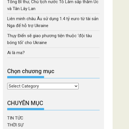
Tổng Bí thư, Chủ tịch nước Tô Lâm sắp thăm Úc
và Tân Lây Lan
Liên minh châu Âu sử dụng 1.4 tỷ euro từ tài sản
Nga để hỗ trợ Ukraine
Thụy Điển sẽ giao phương tiện thuộc ‘đội tàu
bóng tối’ cho Ukraine
Ai là ma?
Chọn chương mục
Chọn
chương
mục
CHUYÊN MỤC
TIN TỨC
THỜI SỰ