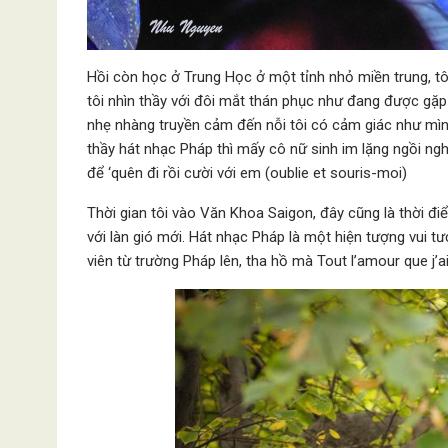
Hồi còn học ở Trung Học ở một tỉnh nhỏ miền trung, tô
tôi nhìn thầy với đôi mắt thán phục như đang được gặp 
nhẹ nhàng truyền cảm đến nỗi tôi có cảm giác như mìn
thầy hát nhạc Pháp thì mấy cô nữ sinh im lặng ngồi n
để ‘quên đi rồi cười với em (oublie et souris-moi)
Thời gian tôi vào Văn Khoa Saigon, đây cũng là thời 
với làn gió mới. Hát nhạc Pháp là một hiện tượng vui tư
viên từ trường Pháp lên, tha hồ mà Tout l’amour que j’ai