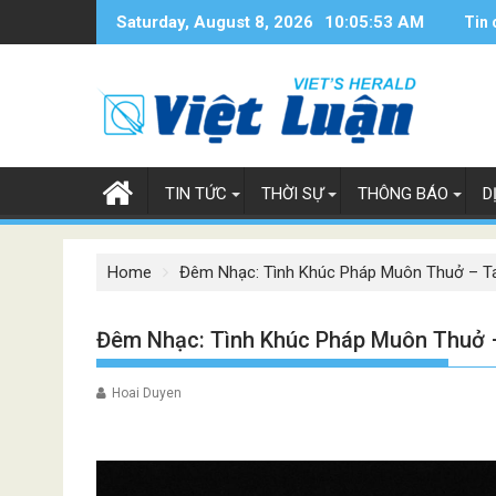
Skip
Saturday, August 8, 2026
10:05:55 AM
Tin 
to
content
TIN TỨC
THỜI SỰ
THÔNG BÁO
D
Home
Đêm Nhạc: Tình Khúc Pháp Muôn Thuở – T
Đêm Nhạc: Tình Khúc Pháp Muôn Thuở 
Hoai Duyen