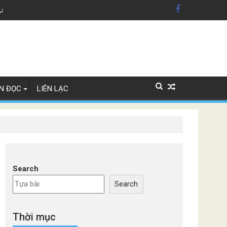
Lây Lan
N ĐỌC
LIÊN LẠC
Search
Search
Thời mục