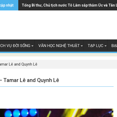
cập nhật
Tổng Bí thư, Chủ tịch nước Tô Lâm sắp thăm Úc và Tân 
ỊCH VỤ ĐỜI SỐNG
VĂN HỌC NGHỆ THUẬT
TẠP LỤC
BẠ
amar Lê and Quynh Lê
– Tamar Lê and Quynh Lê