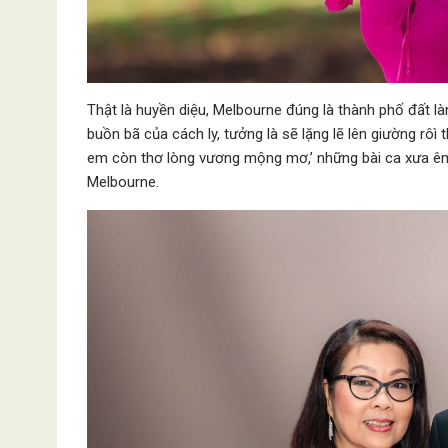
Thật là huyền diệu, Melbourne đúng là thành phố đất l
buồn bã của cách ly, tưởng là sẽ lặng lẽ lên giường rôì
em còn thơ lòng vương mộng mơ,’ những bài ca xưa êm 
Melbourne.