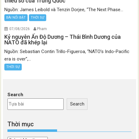
thiểu số của Trung Quốc
Nguồn: James Leibold và Tenzin Dorjee, “The Next Phase...
BÀI NỔI BẬT
THỜI SỰ
07/08/2026
Pham
Kỷ nguyên Ấn Độ Dương – Thái Bình Dương của
NATO đã khép lại
Nguồn: Sebastian Contin Trillo-Figueroa, “NATO’s Indo-Pacific
era is over”,...
THỜI SỰ
Search
Search
Thời mục