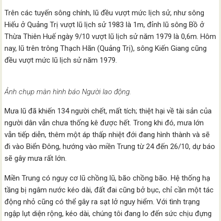
Trên các tuyến sông chính, lũ đều vượt mức lịch sử, như sông
Hiếu ở Quảng Trị vượt lũ lịch sử 1983 là 1m, đỉnh lũ sông Bồ ở
Thừa Thiên Huế ngày 9/10 vượt lũ lịch sử năm 1979 là 0,6m. Hôm
nay, lũ trên trông Thạch Hãn (Quảng Trị), sông Kiến Giang cũng
đều vượt mức lũ lịch sử năm 1979.
Ảnh chụp màn hình báo Người lao động.
Mưa lũ đã khiến 134 người chết, mất tích; thiệt hại về tài sản của
người dân vẫn chưa thống kê được hết. Trong khi đó, mưa lớn
vẫn tiếp diễn, thêm một áp thấp nhiệt đới đang hình thành và sẽ
đi vào Biển Đông, hướng vào miền Trung từ 24 đến 26/10, dự báo
sẽ gây mưa rất lớn.
Miền Trung có nguy cơ lũ chồng lũ, bão chồng bão. Hệ thống hạ
tầng bị ngâm nước kéo dài, đất đai cũng bở bục, chỉ cần một tác
động nhỏ cũng có thể gây ra sạt lở nguy hiểm. Với tình trạng
ngập lụt diện rộng, kéo dài, chúng tôi đang lo đến sức chịu đựng