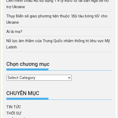
Liên minh châu Âu sử dụng 1.4 tỷ euro từ tài sản Nga để hỗ
trợ Ukraine
Thụy Điển sẽ giao phương tiện thuộc ‘đội tàu bóng tối’ cho
Ukraine
Ai là ma?
Nỗ lực âm thầm của Trung Quốc nhằm thống trị khu vực Mỹ
Latinh
Chọn chương mục
Chọn
chương
mục
CHUYÊN MỤC
TIN TỨC
THỜI SỰ