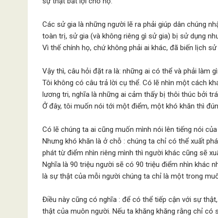
sự thật bất lợi cho họ.
Các sử gia là những người lẽ ra phải giúp dân chúng nh
toàn trị, sử gia (và không riêng gì sử gia) bị sử dụng
Vì thế chính họ, chứ không phải ai khác, đã biến lịch 
Vậy thì, câu hỏi đặt ra là: những ai có thể và phải làm gì
Tôi không có câu trả lời cụ thể. Có lẽ nhìn một cách kh
lương tri, nghĩa là những ai cảm thấy bị thôi thúc bởi tr
Ở đây, tôi muốn nói tới một điểm, một khó khăn thì đún
Có lẽ chúng ta ai cũng muốn mình nói lên tiếng nói của 
Nhưng khó khăn là ở chỗ : chúng ta chỉ có thể xuất phát 
phát từ điểm nhìn riêng mình thì người khác cũng sẽ xu
Nghĩa là 90 triệu người sẽ có 90 triệu điểm nhìn khác n
là sự thật của mỗi người chúng ta chỉ là một trong mu
Điều này cũng có nghĩa : để có thể tiếp cận với sự thật
thật của muôn người. Nếu ta khăng khăng rằng chỉ có sự 