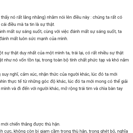
hấy nó rất lằng nhằng) nhằm nói lên điều này : chúng ta rất có
ái điều mà ta tin là sự thật.
đánh mất sự sáng suốt, cùng với việc đánh mất sự sáng suốt, ta
 đánh mất luôn sức mạnh của mình.
 sự thật duy nhất của một mình ta, trái lại, có rất nhiều sự thật
ật như nó vốn tồn tại, trong toàn bộ tính chất phức tạp và khó nắm
suy nghĩ, cảm xúc, nhận thức của người khác, lúc đó ta mới
nhìn thực tế từ những góc độ khác, lúc đó ta mới mong có thể giải
mình và đi đến với người khác, mở rộng trái tim và chìa bàn tay
u mới chiến thắng được thù hận.
h cực, không còn bị giam cầm trong thù hận, trong ghét bỏ, nghĩa