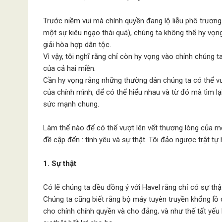
Trước niềm vui mà chính quyền đang lộ liễu phô trươn
một sự kiêu ngạo thái quá), chúng ta không thể hy vọ
giải hòa hợp dân tộc.
Vì vậy, tôi nghĩ rằng chỉ còn hy vọng vào chính chúng 
của cả hai miền.
Cần hy vọng rằng những thường dân chúng ta có thể vượ
của chính mình, để có thể hiểu nhau và từ đó mà tìm lại
sức mạnh chung.
Làm thế nào để có thể vượt lên vết thương lòng của mỗi
đề cập đến : tình yêu và sự thật. Tôi đảo ngược trật tự
1. Sự thật
Có lẽ chúng ta đều đồng ý với Havel rằng chỉ có sự thật
Chúng ta cũng biết rằng bộ máy tuyên truyền khổng lồ c
cho chính chính quyền và cho đảng, và như thế tất yếu