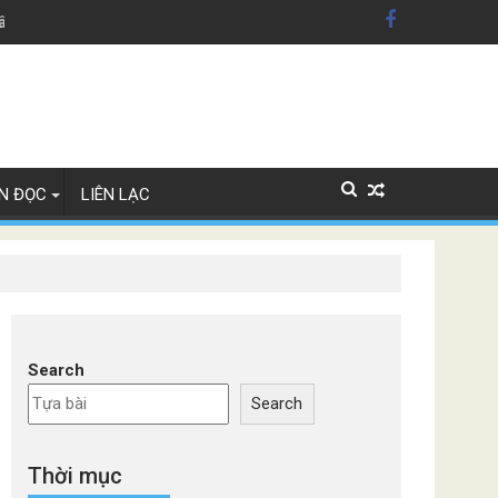
dân Mỹ'
Lây Lan
N ĐỌC
LIÊN LẠC
Search
Search
Thời mục