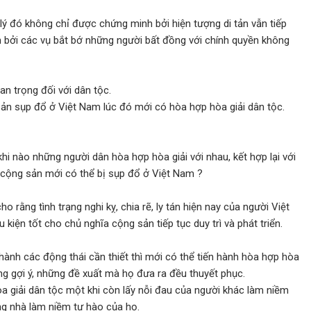
lý đó không chỉ được chứng minh bởi hiện tượng di tản vẫn tiếp
 bởi các vụ bắt bớ những người bất đồng với chính quyền không
n trọng đối với dân tộc.
sản sụp đổ ở Việt Nam lúc đó mới có hòa hợp hòa giải dân tộc.
 khi nào những người dân hòa hợp hòa giải với nhau, kết hợp lại với
 cộng sản mới có thể bị sụp đổ ở Việt Nam ?
 rằng tình trạng nghi kỵ, chia rẽ, ly tán hiện nay của người Việt
u kiện tốt cho chủ nghĩa cộng sản tiếp tục duy trì và phát triển.
hành các động thái cần thiết thì mới có thể tiến hành hòa hợp hòa
ững gợi ý, những đề xuất mà họ đưa ra đều thuyết phục.
òa giải dân tộc một khi còn lấy nỗi đau của người khác làm niềm
ong nhà làm niềm tự hào của họ.