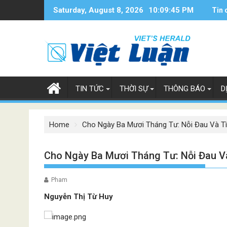
Skip
Saturday, August 8, 2026
10:09:45 PM
Tin 
to
content
TIN TỨC
THỜI SỰ
THÔNG BÁO
D
Home
Cho Ngày Ba Mươi Tháng Tư: Nỗi Đau Và T
Cho Ngày Ba Mươi Tháng Tư: Nỗi Đau V
Pham
Nguyễn Thị Từ Huy