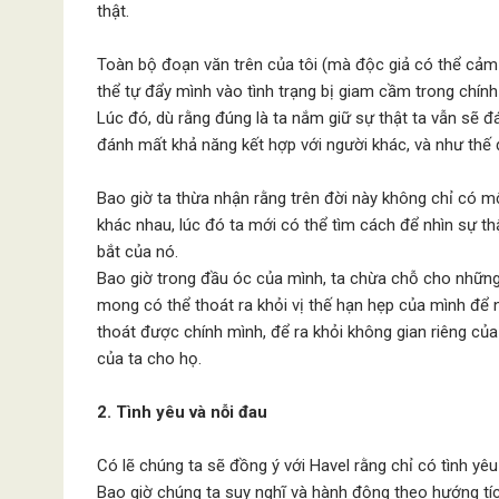
thật.
Toàn bộ đoạn văn trên của tôi (mà độc giả có thể cảm t
thể tự đẩy mình vào tình trạng bị giam cầm trong chính c
Lúc đó, dù rằng đúng là ta nắm giữ sự thật ta vẫn sẽ 
đánh mất khả năng kết hợp với người khác, và như thế
Bao giờ ta thừa nhận rằng trên đời này không chỉ có một
khác nhau, lúc đó ta mới có thể tìm cách để nhìn sự th
bắt của nó.
Bao giờ trong đầu óc của mình, ta chừa chỗ cho những 
mong có thể thoát ra khỏi vị thế hạn hẹp của mình để 
thoát được chính mình, để ra khỏi không gian riêng của 
của ta cho họ.
2. Tình yêu và nỗi đau
Có lẽ chúng ta sẽ đồng ý với Havel rằng chỉ có tình yê
Bao giờ chúng ta suy nghĩ và hành động theo hướng tíc