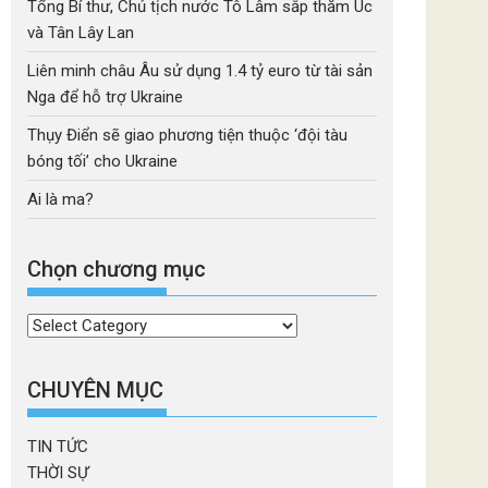
Tổng Bí thư, Chủ tịch nước Tô Lâm sắp thăm Úc
và Tân Lây Lan
Liên minh châu Âu sử dụng 1.4 tỷ euro từ tài sản
Nga để hỗ trợ Ukraine
Thụy Điển sẽ giao phương tiện thuộc ‘đội tàu
bóng tối’ cho Ukraine
Ai là ma?
Chọn chương mục
Chọn
chương
mục
CHUYÊN MỤC
TIN TỨC
THỜI SỰ