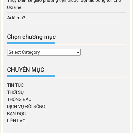
Thụy Điển sẽ giao phương tiện thuộc ‘đội tàu bóng tối’ cho
Ukraine
Ai là ma?
Chọn chương mục
Chọn
chương
mục
CHUYÊN MỤC
TIN TỨC
THỜI SỰ
THÔNG BÁO
DỊCH VỤ ĐỜI SỐNG
BẠN ĐỌC
LIÊN LẠC