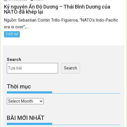
Kỷ nguyên Ấn Độ Dương – Thái Bình Dương của
NATO đã khép lại
Nguồn: Sebastian Contin Trillo-Figueroa, “NATO’s Indo-Pacific
era is over”,...
THỜI SỰ
Search
Search
Thời mục
Thời
mục
BÀI MỚI NHẤT