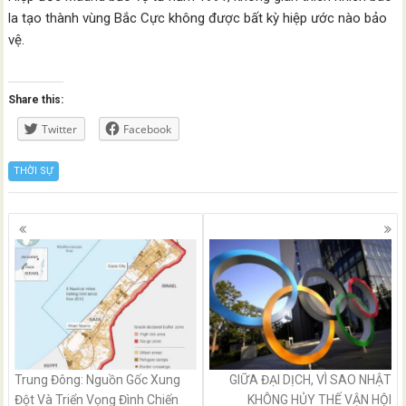
la tạo thành vùng Bắc Cực không được bất kỳ hiệp ước nào bảo
vệ.
Share this:
Twitter
Facebook
THỜI SỰ
Posts
navigation
Trung Đông: Nguồn Gốc Xung
GIỮA ĐẠI DỊCH, VÌ SAO NHẬT
Đột Và Triển Vọng Đình Chiến
KHÔNG HỦY THẾ VẬN HỘI