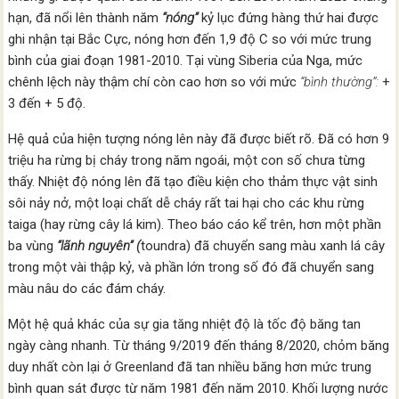
hạn, đã nổi lên thành năm
“nóng”
kỷ lục đứng hàng thứ hai được
ghi nhận tại Bắc Cực, nóng hơn đến 1,9 độ C so với mức trung
bình của giai đoạn 1981-2010. Tại vùng Siberia của Nga, mức
chênh lệch này thậm chí còn cao hơn so với mức
“bình thường”:
+
3 đến + 5 độ.
Hệ quả của hiện tượng nóng lên này đã được biết rõ. Đã có hơn 9
triệu ha rừng bị cháy trong năm ngoái, một con số chưa từng
thấy. Nhiệt độ nóng lên đã tạo điều kiện cho thảm thực vật sinh
sôi nảy nở, một loại chất dễ cháy rất tai hại cho các khu rừng
taiga (hay rừng cây lá kim). Theo báo cáo kể trên, hơn một phần
ba vùng
“lãnh nguyên” (
toundra) đã chuyển sang màu xanh lá cây
trong một vài thập kỷ, và phần lớn trong số đó đã chuyển sang
màu nâu do các đám cháy.
Một hệ quả khác của sự gia tăng nhiệt độ là tốc độ băng tan
ngày càng nhanh. Từ tháng 9/2019 đến tháng 8/2020, chỏm băng
duy nhất còn lại ở Greenland đã tan nhiều băng hơn mức trung
bình quan sát được từ năm 1981 đến năm 2010. Khối lượng nước