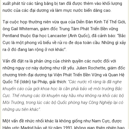
xuất phát từ các tảng băng bị tan đã được thêm vào khối lượng
nước của các đại dương và làm mực nước biển dâng cao.
Tại cuộc họp thường niên vừa qua của Diễn Đàn Kinh Tế Thế Giới,
ông Gail Whiteman, giám đốc Trung Tâm Phát Triển Bền vững
Pentland thuộc Đại học Lancaster (Anh Quốc), đã cảnh báo: “Bắc
Cực là một phong vũ biểu về rủi ro đe dọa toàn cầu. Những gì xảy
ra ở đó đang lan rộng ở nơi khác”.
Vấn đề đặt ra là phản ứng của chính quyền các nước đối với
những nguy cơ này dường như rất yếu. Julien Rochette, giám đốc
chương trình đại dương tại Viện Phát Triển Bền Vững và Quan Hệ
Quốc Tế (Iddri) tại Pháp, giải thích:
“Các nước rõ ràng là đã nghe
khuyến cáo của giới khoa học là cần phải bảo vệ môi trường Bắc
Cực. Thế nhưng các lời khuyên này hầu như không ra khỏi các bộ
Môi Trường, trong lúc các bộ Quốc phòng hay Công Nghiệp lại có
những ưu tiên khác”.
Một vấn đề nhức nhối khác là không giống như Nam Cực, được
Hiệp ước Madrid bảo vệ từ năm 1991, không gian thiên nhiên bao