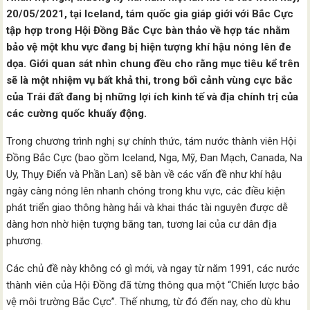
20/05/2021, tại Iceland, tám quốc gia giáp giới với Bắc Cực
tập hợp trong Hội Đồng Bắc Cực bàn thảo về hợp tác nhằm
bảo vệ một khu vực đang bị hiện tượng khí hậu nóng lên đe
dọa. Giới quan sát nhìn chung đều cho rằng mục tiêu kể trên
sẽ là một nhiệm vụ bất khả thi, trong bối cảnh vùng cực bắc
của Trái đất đang bị những lợi ích kinh tế và địa chính trị của
các cường quốc khuấy động.
Trong chương trình nghị sự chính thức, tám nước thành viên Hội
Đồng Bắc Cực (bao gồm Iceland, Nga, Mỹ, Đan Mạch, Canada, Na
Uy, Thụy Điển và Phần Lan) sẽ bàn về các vấn đề như khí hậu
ngày càng nóng lên nhanh chóng trong khu vực, các điều kiện
phát triển giao thông hàng hải và khai thác tài nguyên được dễ
dàng hơn nhờ hiện tượng băng tan, tương lai của cư dân địa
phương.
Các chủ đề này không có gì mới, và ngay từ năm 1991, các nước
thành viên của Hội Đồng đã từng thông qua một “Chiến lược bảo
vệ môi trường Bắc Cực”. Thế nhưng, từ đó đến nay, cho dù khu