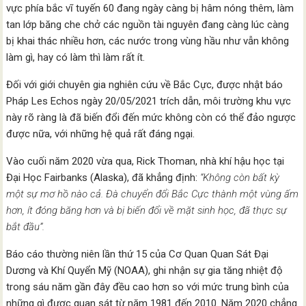
vực phía bắc vĩ tuyến 60 đang ngày càng bị hâm nóng thêm, làm
tan lớp băng che chở các nguồn tài nguyên đang càng lúc càng
bị khai thác nhiều hơn, các nước trong vùng hầu như vẫn không
làm gì, hay có làm thì làm rất ít.
Đối với giới chuyên gia nghiên cứu về Bắc Cực, được nhật báo
Pháp Les Echos ngày 20/05/2021 trích dẫn, môi trường khu vực
này rõ ràng là đã biến đổi đến mức không còn có thể đảo ngược
được nữa, với những hệ quả rất đáng ngại.
Vào cuối năm 2020 vừa qua, Rick Thoman, nhà khí hậu học tại
Đại Học Fairbanks (Alaska), đã khẳng định:
“Không còn bất kỳ
một sự mơ hồ nào cả. Đà chuyển đổi Bắc Cực thành một vùng ấm
hơn, ít đóng băng hơn và bị biến đổi về mặt sinh học, đã thực sự
bắt đầu”.
Báo cáo thường niên lần thứ 15 của Cơ Quan Quan Sát Đại
Dương và Khí Quyển Mỹ (NOAA), ghi nhận sự gia tăng nhiệt độ
trong sáu năm gần đây đều cao hơn so với mức trung bình của
những gì được quan sát từ năm 1981 đến 2010. Năm 2020 chẳng