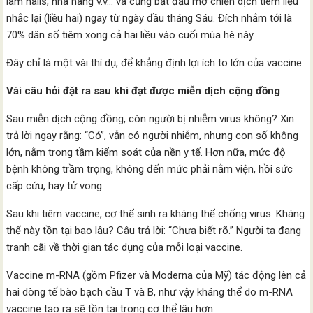
làm nails, nhà hàng v.v… và cũng bắt đầu mở chiến dịch tiêm liều
nhắc lại (liều hai) ngay từ ngày đầu tháng Sáu. Đích nhắm tới là
70% dân số tiêm xong cả hai liều vào cuối mùa hè này.
Đây chỉ là một vài thí dụ, để khẳng định lợi ích to lớn của vaccine.
Vài câu hỏi đặt ra sau khi đạt được miễn dịch cộng đồng
Sau miễn dịch cộng đồng, còn người bị nhiễm virus không? Xin
trả lời ngay rằng: “Có”, vẫn có người nhiễm, nhưng con số không
lớn, nằm trong tầm kiểm soát của nền y tế. Hơn nữa, mức độ
bệnh không trầm trọng, không đến mức phải nằm viện, hồi sức
cấp cứu, hay tử vong.
Sau khi tiêm vaccine, cơ thể sinh ra kháng thể chống virus. Kháng
thể này tồn tại bao lâu? Câu trả lời: “Chưa biết rõ.” Người ta đang
tranh cãi về thời gian tác dụng của mỗi loại vaccine.
Vaccine m-RNA (gồm Pfizer và Moderna của Mỹ) tác động lên cả
hai dòng tế bào bạch cầu T và B, như vậy kháng thể do m-RNA
vaccine tạo ra sẽ tồn tại trong cơ thể lâu hơn.