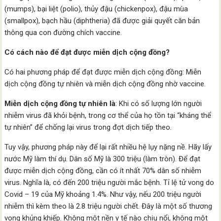
(mumps), bại liệt (polio), thủy đậu (chickenpox), đậu mùa
(smallpox), bạch hầu (diphtheria) đã được giải quyết căn bản
thông qua con đường chích vaccine.
Có cách nào để đạt được miễn dịch cộng đồng?
Có hai phương pháp để đạt được miễn dịch cộng đồng: Miễn
dịch cộng đồng tự nhiên và miễn dịch cộng đồng nhờ vaccine.
Miễn dịch cộng đồng tự nhiên là
: Khi có số lượng lớn người
nhiễm virus đã khỏi bệnh, trong cơ thể của họ tồn tại “kháng thể
tự nhiên” để chống lại virus trong đợt dịch tiếp theo.
Tuy vậy, phương pháp này để lại rất nhiều hệ lụy nặng nề. Hãy lấy
nước Mỹ làm thí dụ. Dân số Mỹ là 300 triệu (làm tròn). Để đạt
được miễn dịch cộng đồng, cần có ít nhất 70% dân số nhiễm
virus. Nghĩa là, có đến 200 triệu người mắc bệnh. Tỉ lệ tử vong do
Covid – 19 của Mỹ khoảng 1.4%. Như vậy, nếu 200 triệu người
nhiễm thì kèm theo là 2.8 triệu người chết. Đây là một số thương
vong khủng khiếp. Không một nền y tế nào chịu nổi, không một