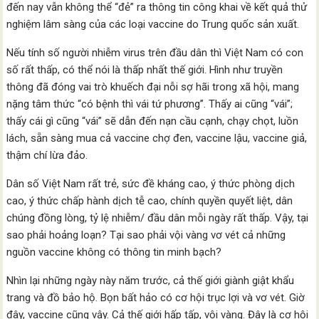
đến nay vẫn không thể “đẻ” ra thông tin công khai về kết quả thử
nghiệm lâm sàng của các loại vaccine do Trung quốc sản xuất.
Nếu tính số người nhiễm virus trên đầu dân thì Việt Nam có con
số rất thấp, có thể nói là thấp nhất thế giới. Hình như truyền
thông đã đóng vai trò khuếch đại nỗi sợ hãi trong xã hội, mang
nặng tâm thức “có bệnh thì vái tứ phương”. Thấy ai cũng “vái”;
thấy cái gì cũng “vái” sẽ dẫn đến nạn cầu cạnh, chạy chọt, luồn
lách, sẵn sàng mua cả vaccine chợ đen, vaccine lậu, vaccine giả,
thậm chí lừa đảo.
Dân số Việt Nam rất trẻ, sức đề kháng cao, ý thức phòng dịch
cao, ý thức chấp hành dịch tễ cao, chính quyền quyết liệt, dân
chúng đồng lòng, tỷ lệ nhiễm/ đầu dân mỗi ngày rất thấp. Vậy, tại
sao phải hoảng loạn? Tại sao phải vội vàng vơ vét cả những
nguồn vaccine không có thông tin minh bạch?
Nhìn lại những ngày này năm trước, cả thế giới giành giật khẩu
trang và đồ bảo hộ. Bọn bất hảo có cơ hội trục lợi và vơ vét. Giờ
đây, vaccine cũng vậy. Cả thế giới hấp tấp, vội vàng. Đây là cơ hội