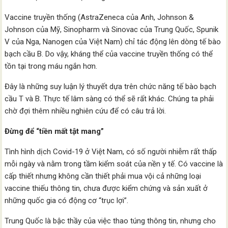
Vaccine truyền thống (AstraZeneca của Anh, Johnson &
Johnson của Mỹ, Sinopharm và Sinovac của Trung Quốc, Spunik
V của Nga, Nanogen của Việt Nam) chỉ tác động lên dòng tế bào
bạch cầu B. Do vậy, kháng thể của vaccine truyền thống có thể
tồn tại trong máu ngắn hơn.
Đây là những suy luận lý thuyết dựa trên chức năng tế bào bạch
cầu T và B. Thực tế lâm sàng có thể sẽ rất khác. Chúng ta phải
chờ đợi thêm nhiều nghiên cứu để có câu trả lời.
Đừng để “tiền mất tật mang”
Tình hình dịch Covid-19 ở Việt Nam, có số người nhiễm rất thấp
mỗi ngày và nằm trong tầm kiểm soát của nền y tế. Có vaccine là
cấp thiết nhưng không cần thiết phải mua vội cả những loại
vaccine thiếu thông tin, chưa được kiểm chứng và sản xuất ở
những quốc gia có động cơ “trục lợi”.
Trung Quốc là bậc thầy của việc thao túng thông tin, nhưng cho