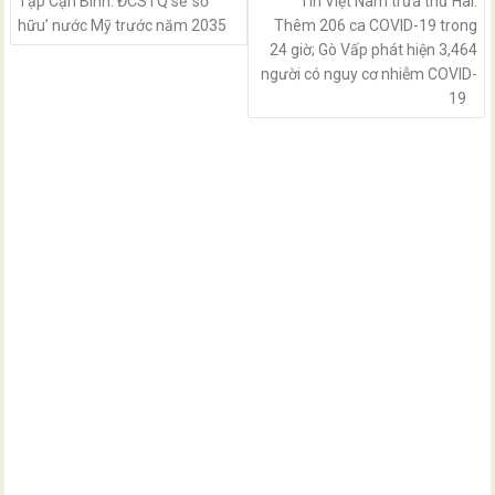
Tập Cận Bình: ĐCSTQ sẽ ‘sở
Tin Việt Nam trưa thứ Hai:
hữu’ nước Mỹ trước năm 2035
Thêm 206 ca COVID-19 trong
24 giờ; Gò Vấp phát hiện 3,464
người có nguy cơ nhiễm COVID-
19