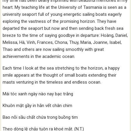
my time has been dearly imprinted with beautiful memories in my
heart. My teaching life at the University of Tasmania is seen as a
university seaport full of young energetic sailing boats eagerly
exploring the vastness of the promising horizon. They have
departed the seaport but now and then sending back fresh sea
breeze to the time of saying goodbye in departure: Hoàng, Daniel,
Melissa, Hà, Vinh, Frances, Chona, Thuy, Maria, Joanne, Isabel,
Thao and others are now sailing smoothly with great
achievements in the academic ocean.
Each time I look at the sea stretching to the horizon, a happy
smile appears at the thought of small boats extending their
masts venturing in the timeless and endless ocean.
Mái tóc xanh ngày nào nay bạc trắng
Khuôn mặt gầy in hằn vết chân chim
Bao nỗi sầu chất chứa trong buồng tim
Theo dòng lệ chảy tuôn ra khoé mắt. (N.T.)