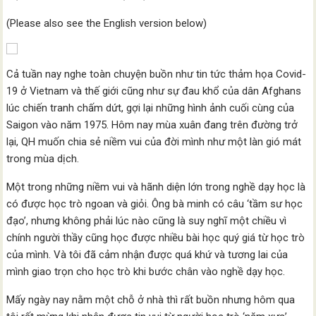
(Please also see the English version below)
Cả tuần nay nghe toàn chuyện buồn như tin tức thảm họa Covid-
19 ở Vietnam và thế giới cũng như sự đau khổ của dân Afghans
lúc chiến tranh chấm dứt, gợi lại những hình ảnh cuối cùng của
Saigon vào năm 1975. Hôm nay mùa xuân đang trên đường trở
lại, QH muốn chia sẻ niềm vui của đời mình như một làn gió mát
trong mùa dịch.
Một trong những niềm vui và hãnh diện lớn trong nghề dạy học là
có được học trò ngoan và giỏi. Ông bà minh có câu ‘tầm sư học
đạo’, nhưng không phải lúc nào cũng là suy nghĩ một chiều vì
chính người thầy cũng học được nhiều bài học quý giá từ học trò
của mình. Và tôi đã cảm nhận được quá khứ và tương lai của
mình giao trọn cho học trò khi bước chân vào nghề dạy học.
Mấy ngày nay nằm một chỗ ở nhà thì rất buồn nhưng hôm qua