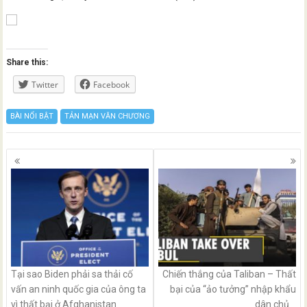
Share this:
Twitter
Facebook
BÀI NỔI BẬT
TẢN MẠN VĂN CHƯƠNG
Posts
navigation
Tại sao Biden phải sa thải cố
Chiến thắng của Taliban – Thất
vấn an ninh quốc gia của ông ta
bại của “ảo tưởng” nhập khẩu
vì thất bại ở Afghanistan
dân chủ