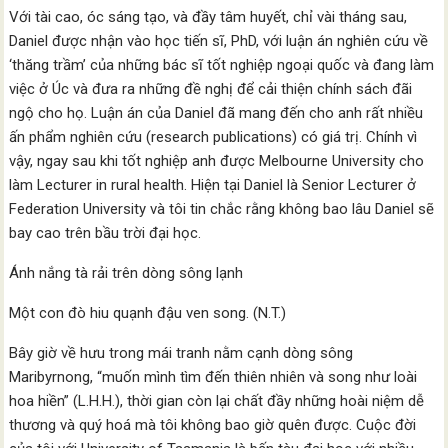
Với tài cao, óc sáng tạo, và đầy tâm huyết, chỉ vài tháng sau,
Daniel được nhận vào học tiến sĩ, PhD, với luận án nghiên cứu về
‘thăng trầm’ của những bác sĩ tốt nghiệp ngoại quốc và đang làm
việc ở Úc và đưa ra những đề nghị để cải thiện chính sách đãi
ngộ cho họ. Luận án của Daniel đã mang đến cho anh rất nhiều
ấn phẩm nghiên cứu (research publications) có giá trị. Chính vì
vậy, ngay sau khi tốt nghiệp anh được Melbourne University cho
làm Lecturer in rural health. Hiện tại Daniel là Senior Lecturer ở
Federation University và tôi tin chắc rằng không bao lâu Daniel sẽ
bay cao trên bầu trời đại học.
Ánh nắng tà rải trên dòng sông lạnh
Một con đò hiu quạnh đậu ven song. (N.T.)
Bây giờ về hưu trong mái tranh nằm cạnh dòng sông
Maribyrnong, “muốn mình tìm đến thiên nhiên và song như loài
hoa hiền” (L.H.H.), thời gian còn lại chất đầy những hoài niệm dễ
thương và quý hoá mà tôi không bao giờ quên được. Cuộc đời