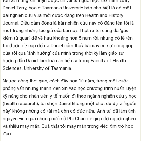
tôi rất mừng khi nhận được tin vui từ người học trò ‘năm xưa’,
Daniel Terry, học ở Tasmania University báo cho biết là có một
bài nghiên cứu vừa mới được đăng trên Health and History
Journal. Điều cảm động là bài nghiên cứu này có đăng tên tôi là
một trong những tác giả của bài này. Thật ra tôi cũng đã ‘gác
kiếm từ quan’ để về hưu khoảng hơn 5 năm rồi, nhưng có lẽ tên
tôi được đề cập đến vì Daniel cảm thấy bài này có sự đóng góp
của tôi qua ‘ảnh hưởng’ của mình trong thời kỳ làm giáo sư
hướng dẫn Daniel làm luận án tiến sĩ trong Faculty of Health
Sciences, University of Tasmania.
Ngược dòng thời gian, cách đây hơn 10 năm, trong một cuộc
phỏng vấn những thành viên xin vào học chương trình huấn luyện
kỹ năng cho nhân viên y tế muốn đi theo ngành nghiên cứu y học
(health research), tôi chọn Daniel không một chút do dự vì ‘người
này’ không những có tài mà còn có đức nữa. ‘Anh ta’ đã làm tình
nguyện viên qua những nước ở Phi Châu để giúp đỡ người nghèo
và thiếu may mắn. Quả thật tôi may mắn trong việc ‘tìm trò học
đạo’.