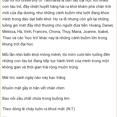
của tôi với University of Tasmania là bến tàu đại học với nhiều
con tàu trẻ, đầy nhiệt huyết hăng hái ra khơi khám phá chân trời
mới của đại dương, như những cánh buồm nhẹ lướt đang khoe
mình trong dào dạt biển khơi. Họ ra đi nhưng còn gởi lại những
luồng gió mát đầy nhớ thương cho người đưa tiễn: Hoàng, Daniel,
Melissa, Hà, Vinh, Frances, Chona, Thuy, Maria, Joanne, Isabel,
Thao và các ‘học trò’ khác nay là những cánh buồm lớn trong
khung trời đại học.
Mỗi lần nhìn biển khơi mông mênh, tôi mỉm cười liên tưởng đến
những con tàu bé đang tiếp tục hành trình của mình trong một
không gian và thời gian trải rộng muôn trùng.
Mái tóc xanh ngày nào nay bạc trắng
Khuôn mặt gầy in hằn vết chân chim
Bao nỗi sầu chất chứa trong buồng tim
Theo dòng lệ chảy tuôn ra khoé mắt. (N.T.)