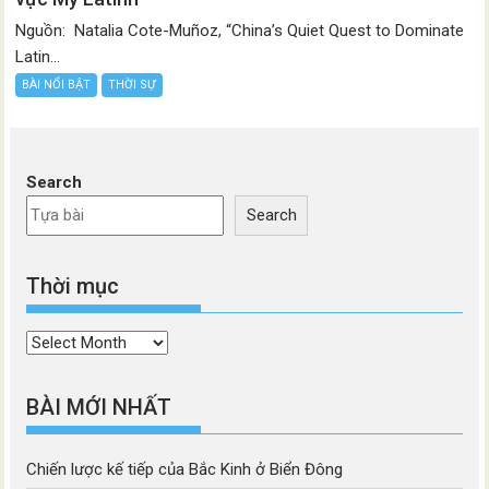
Nguồn: Natalia Cote-Muñoz, “China’s Quiet Quest to Dominate
Latin...
BÀI NỔI BẬT
THỜI SỰ
Search
Search
Thời mục
Thời
mục
BÀI MỚI NHẤT
Chiến lược kế tiếp của Bắc Kinh ở Biển Đông