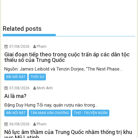
Related posts
07/08/2026
Pham
Giai đoạn tiếp theo trong cuộc trấn áp các dân tộc
thiểu số của Trung Quốc
Nguồn: James Leibold và Tenzin Dorjee, “The Next Phase...
BÀI NỔI BẬT
THỜI SỰ
07/08/2026
Minh Anh
Ai là ma?
Đặng Duy Hưng Tối nay, quán rượu nào trong...
BÀI NỔI BẬT
TẢN MẠN VĂN CHƯƠNG
THƠ - TRUYỆN NGẮN
06/08/2026
Pham
Nỗ lực âm thầm của Trung Quốc nhằm thống trị khu
vực Mỹ Latinh