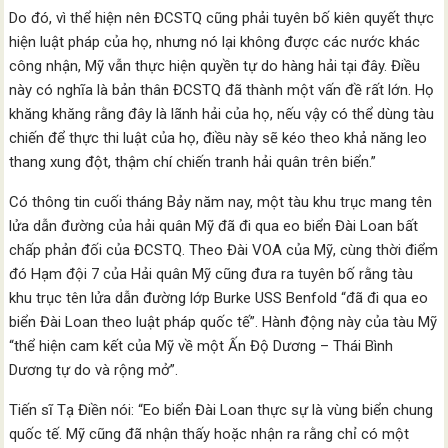
Do đó, vì thể hiện nên ĐCSTQ cũng phải tuyên bố kiên quyết thực
hiện luật pháp của họ, nhưng nó lại không được các nước khác
công nhận, Mỹ vẫn thực hiện quyền tự do hàng hải tại đây. Điều
này có nghĩa là bản thân ĐCSTQ đã thành một vấn đề rất lớn. Họ
khăng khăng rằng đây là lãnh hải của họ, nếu vậy có thể dùng tàu
chiến để thực thi luật của họ, điều này sẽ kéo theo khả năng leo
thang xung đột, thậm chí chiến tranh hải quân trên biển.”
Có thông tin cuối tháng Bảy năm nay, một tàu khu trục mang tên
lửa dẫn đường của hải quân Mỹ đã đi qua eo biển Đài Loan bất
chấp phản đối của ĐCSTQ. Theo Đài VOA của Mỹ, cùng thời điểm
đó Hạm đội 7 của Hải quân Mỹ cũng đưa ra tuyên bố rằng tàu
khu trục tên lửa dẫn đường lớp Burke USS Benfold “đã đi qua eo
biển Đài Loan theo luật pháp quốc tế”. Hành động này của tàu Mỹ
“thể hiện cam kết của Mỹ về một Ấn Độ Dương – Thái Bình
Dương tự do và rộng mở”.
Tiến sĩ Tạ Điền nói: “Eo biển Đài Loan thực sự là vùng biển chung
quốc tế. Mỹ cũng đã nhận thấy hoặc nhận ra rằng chỉ có một