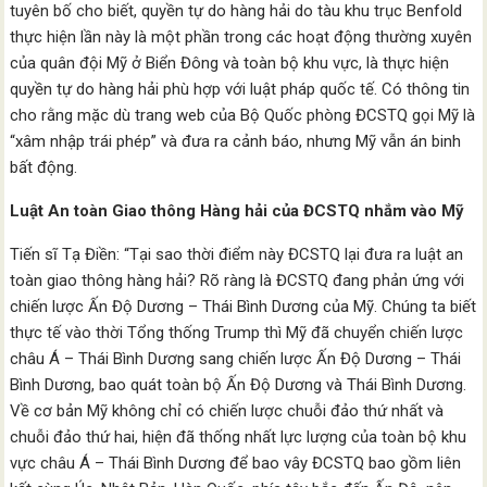
tuyên bố cho biết, quyền tự do hàng hải do tàu khu trục Benfold
thực hiện lần này là một phần trong các hoạt động thường xuyên
của quân đội Mỹ ở Biển Đông và toàn bộ khu vực, là thực hiện
quyền tự do hàng hải phù hợp với luật pháp quốc tế. Có thông tin
cho rằng mặc dù trang web của Bộ Quốc phòng ĐCSTQ gọi Mỹ là
“xâm nhập trái phép” và đưa ra cảnh báo, nhưng Mỹ vẫn án binh
bất động.
Luật An toàn Giao thông Hàng hải của ĐCSTQ nhắm vào Mỹ
Tiến sĩ Tạ Điền: “Tại sao thời điểm này ĐCSTQ lại đưa ra luật an
toàn giao thông hàng hải? Rõ ràng là ĐCSTQ đang phản ứng với
chiến lược Ấn Độ Dương – Thái Bình Dương của Mỹ. Chúng ta biết
thực tế vào thời Tổng thống Trump thì Mỹ đã chuyển chiến lược
châu Á – Thái Bình Dương sang chiến lược Ấn Độ Dương – Thái
Bình Dương, bao quát toàn bộ Ấn Độ Dương và Thái Bình Dương.
Về cơ bản Mỹ không chỉ có chiến lược chuỗi đảo thứ nhất và
chuỗi đảo thứ hai, hiện đã thống nhất lực lượng của toàn bộ khu
vực châu Á – Thái Bình Dương để bao vây ĐCSTQ bao gồm liên