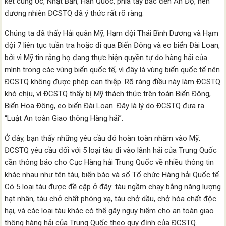
kết cùng Úc, Nhật Bản, Hàn Quốc, phía tây bắc đến Ấn Độ, nên
đương nhiên ĐCSTQ đã ý thức rất rõ ràng.
Chúng ta đã thấy Hải quân Mỹ, Hạm đội Thái Bình Dương và Hạm
đội 7 liên tục tuần tra hoặc đi qua Biển Đông và eo biển Đài Loan,
bởi vì Mỹ tin rằng họ đang thực hiện quyền tự do hàng hải của
mình trong các vùng biển quốc tế, vì đây là vùng biển quốc tế nên
ĐCSTQ không được phép can thiệp. Rõ ràng điều này làm ĐCSTQ
khó chịu, vì ĐCSTQ thấy bị Mỹ thách thức trên toàn Biển Đông,
Biển Hoa Đông, eo biển Đài Loan. Đây là lý do ĐCSTQ đưa ra
“Luật An toàn Giao thông Hàng hải”.
Ở đây, bạn thấy những yêu cầu đó hoàn toàn nhằm vào Mỹ.
ĐCSTQ yêu cầu đối với 5 loại tàu đi vào lãnh hải của Trung Quốc
cần thông báo cho Cục Hàng hải Trung Quốc về nhiều thông tin
khác nhau như tên tàu, biển báo và số Tổ chức Hàng hải Quốc tế.
Có 5 loại tàu được đề cập ở đây: tàu ngầm chạy bằng năng lượng
hạt nhân, tàu chở chất phóng xạ, tàu chở dầu, chở hóa chất độc
hại, và các loại tàu khác có thể gây nguy hiểm cho an toàn giao
thông hàng hải của Trung Quốc theo quy định của ĐCSTQ.