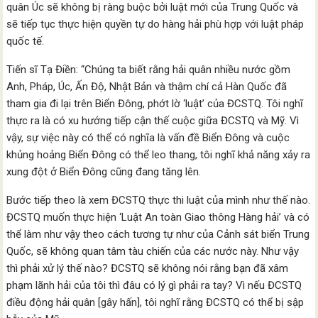
quân Úc sẽ không bị ràng buộc bởi luật mới của Trung Quốc và
sẽ tiếp tục thực hiện quyền tự do hàng hải phù hợp với luật pháp
quốc tế.
Tiến sĩ Tạ Điền: “Chúng ta biết rằng hải quân nhiều nước gồm
Anh, Pháp, Úc, Ấn Độ, Nhật Bản và thậm chí cả Hàn Quốc đã
tham gia đi lại trên Biển Đông, phớt lờ ‘luật’ của ĐCSTQ. Tôi nghĩ
thực ra là có xu hướng tiếp cận thế cuộc giữa ĐCSTQ và Mỹ. Vì
vậy, sự việc này có thể có nghĩa là vấn đề Biển Đông và cuộc
khủng hoảng Biển Đông có thể leo thang, tôi nghĩ khả năng xảy ra
xung đột ở Biển Đông cũng đang tăng lên.
Bước tiếp theo là xem ĐCSTQ thực thi luật của mình như thế nào.
ĐCSTQ muốn thực hiện ‘Luật An toàn Giao thông Hàng hải’ và có
thể làm như vậy theo cách tương tự như của Cảnh sát biển Trung
Quốc, sẽ không quan tâm tàu chiến của các nước này. Như vậy
thì phải xử lý thế nào? ĐCSTQ sẽ không nói rằng bạn đã xâm
phạm lãnh hải của tôi thì đâu có lý gì phải ra tay? Vì nếu ĐCSTQ
điều động hải quân [gây hấn], tôi nghĩ rằng ĐCSTQ có thể bị sập