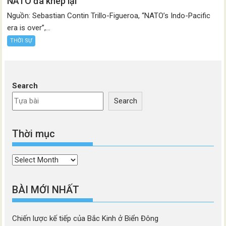
NATO đã khép lại
Nguồn: Sebastian Contin Trillo-Figueroa, “NATO’s Indo-Pacific
era is over”,...
THỜI SỰ
Search
Search
Thời mục
Thời
mục
BÀI MỚI NHẤT
Chiến lược kế tiếp của Bắc Kinh ở Biển Đông