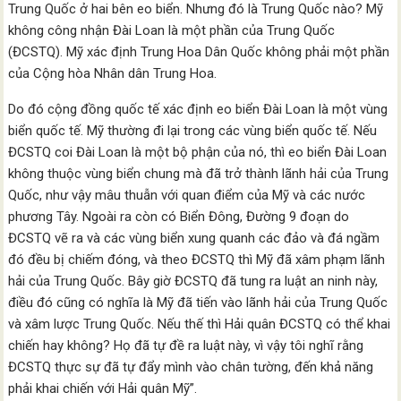
Trung Quốc ở hai bên eo biển. Nhưng đó là Trung Quốc nào? Mỹ
không công nhận Đài Loan là một phần của Trung Quốc
(ĐCSTQ). Mỹ xác định Trung Hoa Dân Quốc không phải một phần
của Cộng hòa Nhân dân Trung Hoa.
Do đó cộng đồng quốc tế xác định eo biển Đài Loan là một vùng
biển quốc tế. Mỹ thường đi lại trong các vùng biển quốc tế. Nếu
ĐCSTQ coi Đài Loan là một bộ phận của nó, thì eo biển Đài Loan
không thuộc vùng biển chung mà đã trở thành lãnh hải của Trung
Quốc, như vậy mâu thuẫn với quan điểm của Mỹ và các nước
phương Tây. Ngoài ra còn có Biển Đông, Đường 9 đoạn do
ĐCSTQ vẽ ra và các vùng biển xung quanh các đảo và đá ngầm
đó đều bị chiếm đóng, và theo ĐCSTQ thì Mỹ đã xâm phạm lãnh
hải của Trung Quốc. Bây giờ ĐCSTQ đã tung ra luật an ninh này,
điều đó cũng có nghĩa là Mỹ đã tiến vào lãnh hải của Trung Quốc
và xâm lược Trung Quốc. Nếu thế thì Hải quân ĐCSTQ có thể khai
chiến hay không? Họ đã tự đề ra luật này, vì vậy tôi nghĩ rằng
ĐCSTQ thực sự đã tự đẩy mình vào chân tường, đến khả năng
phải khai chiến với Hải quân Mỹ”.