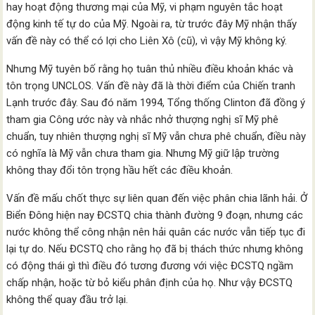
hay hoạt động thương mại của Mỹ, vi phạm nguyên tắc hoạt
động kinh tế tự do của Mỹ. Ngoài ra, từ trước đây Mỹ nhận thấy
vấn đề này có thể có lợi cho Liên Xô (cũ), vì vậy Mỹ không ký.
Nhưng Mỹ tuyên bố rằng họ tuân thủ nhiều điều khoản khác và
tôn trọng UNCLOS. Vấn đề này đã là thời điểm của Chiến tranh
Lạnh trước đây. Sau đó năm 1994, Tổng thống Clinton đã đồng ý
tham gia Công ước này và nhắc nhở thượng nghị sĩ Mỹ phê
chuẩn, tuy nhiên thượng nghị sĩ Mỹ vẫn chưa phê chuẩn, điều này
có nghĩa là Mỹ vẫn chưa tham gia. Nhưng Mỹ giữ lập trường
không thay đổi tôn trọng hầu hết các điều khoản.
Vấn đề mấu chốt thực sự liên quan đến việc phân chia lãnh hải. Ở
Biển Đông hiện nay ĐCSTQ chia thành đường 9 đoạn, nhưng các
nước không thể công nhận nên hải quân các nước vẫn tiếp tục đi
lại tự do. Nếu ĐCSTQ cho rằng họ đã bị thách thức nhưng không
có động thái gì thì điều đó tương đương với việc ĐCSTQ ngầm
chấp nhận, hoặc từ bỏ kiểu phân định của họ. Như vậy ĐCSTQ
không thể quay đầu trở lại.