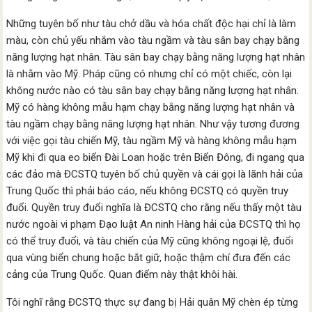
Những tuyên bố như tàu chở dầu và hóa chất độc hại chỉ là làm
màu, còn chủ yếu nhắm vào tàu ngầm và tàu sân bay chạy bằng
năng lượng hạt nhân. Tàu sân bay chạy bằng năng lượng hạt nhân
là nhằm vào Mỹ. Pháp cũng có nhưng chỉ có một chiếc, còn lại
không nước nào có tàu sân bay chạy bằng năng lượng hạt nhân.
Mỹ có hàng không mẫu hạm chạy bằng năng lượng hạt nhân và
tàu ngầm chạy bằng năng lượng hạt nhân. Như vậy tương đương
với việc gọi tàu chiến Mỹ, tàu ngầm Mỹ và hàng không mẫu hạm
Mỹ khi đi qua eo biển Đài Loan hoặc trên Biển Đông, đi ngang qua
các đảo mà ĐCSTQ tuyên bố chủ quyền và cái gọi là lãnh hải của
Trung Quốc thì phải báo cáo, nếu không ĐCSTQ có quyền truy
đuổi. Quyền truy đuổi nghĩa là ĐCSTQ cho rằng nếu thấy một tàu
nước ngoài vi phạm Đạo luật An ninh Hàng hải của ĐCSTQ thì họ
có thể truy đuổi, và tàu chiến của Mỹ cũng không ngoại lệ, đuổi
qua vùng biển chung hoặc bắt giữ, hoặc thậm chí đưa đến các
cảng của Trung Quốc. Quan điểm này thật khôi hài.
Tôi nghĩ rằng ĐCSTQ thực sự đang bị Hải quân Mỹ chèn ép từng