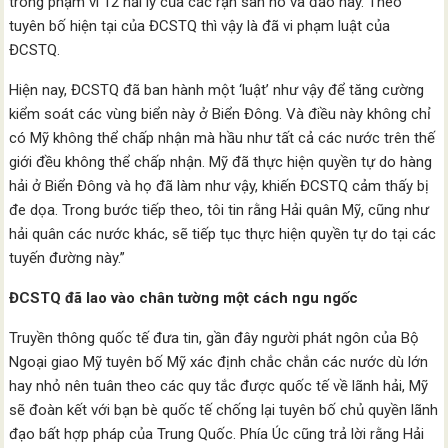
trong phạm vi 12 hải lý của các rạn san hô và đảo này. Theo
tuyên bố hiện tại của ĐCSTQ thì vậy là đã vi phạm luật của
ĐCSTQ.
Hiện nay, ĐCSTQ đã ban hành một ‘luật’ như vậy để tăng cường
kiểm soát các vùng biển này ở Biển Đông. Và điều này không chỉ
có Mỹ không thể chấp nhận mà hầu như tất cả các nước trên thế
giới đều không thể chấp nhận. Mỹ đã thực hiện quyền tự do hàng
hải ở Biển Đông và họ đã làm như vậy, khiến ĐCSTQ cảm thấy bị
đe dọa. Trong bước tiếp theo, tôi tin rằng Hải quân Mỹ, cũng như
hải quân các nước khác, sẽ tiếp tục thực hiện quyền tự do tại các
tuyến đường này.”
ĐCSTQ đã lao vào chân tường một cách ngu ngốc
Truyền thông quốc tế đưa tin, gần đây người phát ngôn của Bộ
Ngoại giao Mỹ tuyên bố Mỹ xác định chắc chắn các nước dù lớn
hay nhỏ nên tuân theo các quy tắc được quốc tế về lãnh hải, Mỹ
sẽ đoàn kết với bạn bè quốc tế chống lại tuyên bố chủ quyền lãnh
đạo bất hợp pháp của Trung Quốc. Phía Úc cũng trả lời rằng Hải