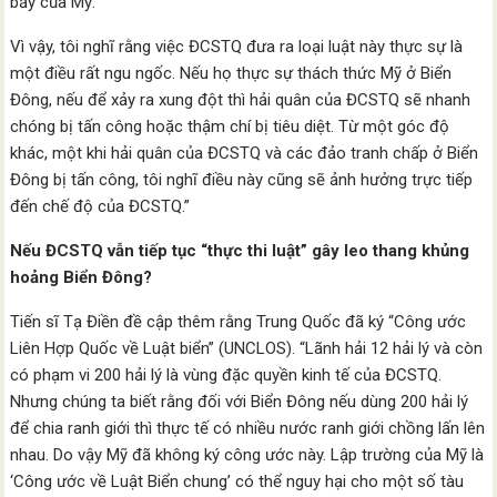
bẫy của Mỹ.
Vì vậy, tôi nghĩ rằng việc ĐCSTQ đưa ra loại luật này thực sự là
một điều rất ngu ngốc. Nếu họ thực sự thách thức Mỹ ở Biển
Đông, nếu để xảy ra xung đột thì hải quân của ĐCSTQ sẽ nhanh
chóng bị tấn công hoặc thậm chí bị tiêu diệt. Từ một góc độ
khác, một khi hải quân của ĐCSTQ và các đảo tranh chấp ở Biển
Đông bị tấn công, tôi nghĩ điều này cũng sẽ ảnh hưởng trực tiếp
đến chế độ của ĐCSTQ.”
Nếu ĐCSTQ vẫn tiếp tục “thực thi luật” gây leo thang khủng
hoảng Biển Đông?
Tiến sĩ Tạ Điền đề cập thêm rằng Trung Quốc đã ký “Công ước
Liên Hợp Quốc về Luật biển” (UNCLOS). “Lãnh hải 12 hải lý và còn
có phạm vi 200 hải lý là vùng đặc quyền kinh tế của ĐCSTQ.
Nhưng chúng ta biết rằng đối với Biển Đông nếu dùng 200 hải lý
để chia ranh giới thì thực tế có nhiều nước ranh giới chồng lấn lên
nhau. Do vậy Mỹ đã không ký công ước này. Lập trường của Mỹ là
‘Công ước về Luật Biển chung’ có thể nguy hại cho một số tàu