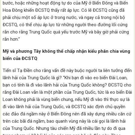
bước, hoặc những hoạt động tự do của Mỹ ở Biển Đông và Biển
Hoa Đông khiến ĐCSTQ thấy rất áp lực. Có lẽ ĐCSTQ cũng đã
phải chịu một số áp lực ở trong nước, và ngay cả trong nội bộ
ĐCSTQ, có thể chịu áp lực từ những người theo đường lối cứng
rắn cho rằng Trung Quốc quá yếu trước Mỹ và bây giờ phải cứng
rắn hơn.”
Mỹ và phương Tây không thể chấp nhận kiểu phân chia vùng
biển của ĐCSTQ
Tiến sĩ Tạ Điền cho rằng vấn đề này buộc người ta liên tưởng đến
lãnh hải của Trung Quốc là gì? “Khi bạn đi vào eo biển Đài Loan,
bạn có tính là đi vào lãnh hải của Trung Quốc không? ĐCSTQ cho
rằng Đài Loan vẫn là một phần của Trung Quốc, tức là eo biển Đài
Loan không phải là vùng biển chung, nếu Mỹ đi vào thì thực sự là
đi vào lãnh hải của Trung Quốc, và ĐCSTQ xác định chủ quyền
các đảo đá ngầm này ở Biển Đông nên đã xây dựng nhiều căn cứ
trên các bãi đá ngầm, bao quanh vùng này là cái gọi là lãnh hải
của Trung Quốc. Nhưng tàu chiến Mỹ đã nhiều lần tự do đi qua