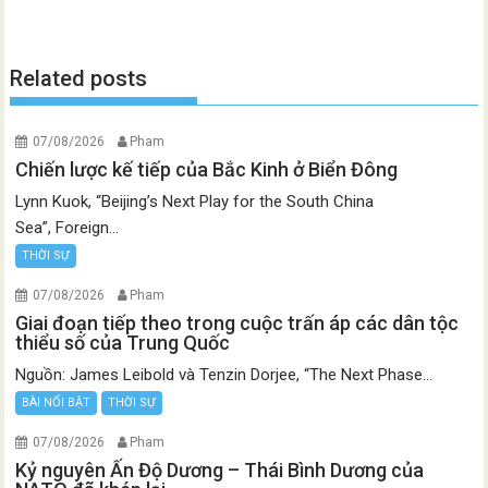
Related posts
07/08/2026
Pham
Chiến lược kế tiếp của Bắc Kinh ở Biển Đông
Lynn Kuok, “Beijing’s Next Play for the South China
Sea”, Foreign...
THỜI SỰ
07/08/2026
Pham
Giai đoạn tiếp theo trong cuộc trấn áp các dân tộc
thiểu số của Trung Quốc
Nguồn: James Leibold và Tenzin Dorjee, “The Next Phase...
BÀI NỔI BẬT
THỜI SỰ
07/08/2026
Pham
Kỷ nguyên Ấn Độ Dương – Thái Bình Dương của