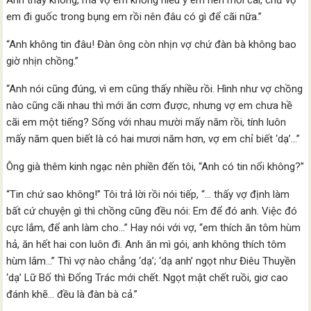
Anh thấy không, má vợ em không hiểu ý em nên mới cãi, chứ vợ
em đi guốc trong bụng em rồi nên đâu có gì để cãi nữa.”
“Anh không tin đâu! Đàn ông còn nhịn vợ chứ đàn bà không bao
giờ nhịn chồng.”
“Anh nói cũng đúng, vì em cũng thấy nhiều rồi. Hình như vợ chồng
nào cũng cãi nhau thì mới ăn cơm được, nhưng vợ em chưa hề
cãi em một tiếng? Sống với nhau mười mấy năm rồi, tính luôn
mấy năm quen biết là có hai mươi năm hơn, vợ em chỉ biết ‘dạ’…”
Ông già thêm kinh ngạc nên phiền đến tôi, “Anh có tin nổi không?”
“Tin chứ sao không!” Tôi trả lời rồi nói tiếp, “… thấy vợ định làm
bất cứ chuyện gì thì chồng cũng đều nói: Em để đó anh. Việc đó
cực lắm, để anh làm cho…” Hay nói với vợ, “em thích ăn tôm hùm
hả, ăn hết hai con luôn đi. Anh ăn mì gói, anh không thích tôm
hùm lắm…” Thì vợ nào chẳng ‘dạ’; ‘dạ anh’ ngọt như Điêu Thuyền
‘dạ’ Lữ Bố thì Đổng Trác mới chết. Ngọt mật chết ruồi, giơ cao
đánh khẽ… đều là đàn bà cả.”