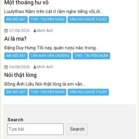
Một thoáng hư vô
Luulythao Nằm trên cát rì rầm nghe tiếng vỗLời...
BÀI NỔI BẬT
THƠ - TRUYỆN NGẮN
VĂN HỌC NGHỆ THUẬT
07/08/2026
Minh Anh
Ai là ma?
Đặng Duy Hưng Tối nay, quán rượu nào trong...
BÀI NỔI BẬT
TẢN MẠN VĂN CHƯƠNG
THƠ - TRUYỆN NGẮN
04/08/2026
Minh Anh
Nói thật lòng
Đồng Ánh Liễu Nói thật lòng là em vẫn...
BÀI NỔI BẬT
THƠ - TRUYỆN NGẮN
VĂN HỌC NGHỆ THUẬT
Search
Search