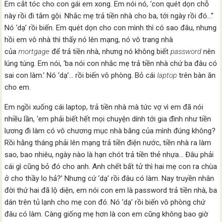
Em cắt tóc cho con gái em xong. Em nói nó, ‘con quét dọn chỗ
này rồi đi tắm gội. Nhắc mẹ trả tiền nhà cho ba, tới ngày rồi đó…”
Nó ‘dạ’ rồi biến. Em quét dọn cho con mình thì có sao đâu, nhưng
hồi em vô nhà thì thấy nó lên mạng, nó vô trang nhà
của
mortgage
để trả tiền nhà, nhưng nó không biết
password
nên
lúng túng. Em nói, ‘ba nói con nhắc mẹ trả tiền nhà chứ ba đâu có
sai con làm.’ Nó ‘dạ’… rồi biến vô phòng. Bỏ cái
laptop
trên bàn ăn
cho em.
Em ngồi xuống cái laptop, trả tiền nhà mà tức vợ vì em đã nói
nhiều lần, ‘em phải biết hết mọi chuyện dính tới gia đình như tiền
lương đi làm có vô chương mục nhà băng của mình đúng không?
Rồi hằng tháng phải lên mạng trả tiền điện nước, tiền nhà ra làm
sao, bao nhiêu, ngày nào là hạn chót trả tiền thẻ nhựa… Đâu phải
cái gì cũng bỏ đó cho anh. Anh chết bất tử thì hai mẹ con ra chùa
ở cho thầy lo hả?’ Nhưng cứ ‘dạ’ rồi đâu có làm. Nay truyền nhân
đời thứ hai đã lộ diện, em nói con em là password trả tiền nhà, ba
dán trên tủ lạnh cho mẹ con đó. Nó ‘dạ’ rồi biến vô phòng chứ
đâu có làm. Càng giống mẹ hơn là con em cũng không bao giờ