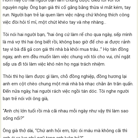
Hôm nay có hai người bạn làm chung được điều tới với tôi
nguyên ngày. Ông bạn già thì cố gắng bằng thừa vì mắt kém, tay
run. Người bạn trẻ lại quen làm việc nặng chứ không thích công
việc đòi hỏi tỉ mỉ, một chút khéo tay và nhẹ nhàng…
Tôi nói hai người bạn, “hai ông cứ làm rể cho qua ngày, sếp mình
là má vợ thì hai ông biết rồi, không bao giờ để cho ai được rảnh
tay vì bà đã gả con gái thì nhà bà khỏi mua trâu…” Họ tán đồng
ngay, anh em đều muốn làm việc chung với tôi cho vui, chỉ ngặt
sếp ưa đì tôi làm việc khó nên họ ngại trách nhiệm.
Thôi thì họ làm được gì làm, chỗ đồng nghiệp, đồng hương lại
anh em cột chèo chung một mái nhà bà nhạc chằn ăn trăn quấn.
Đến nửa ngày, hai người rách việc ngồi tán dóc. Tôi nghe người
bạn trẻ nói với ông già,
“Anh chị lớn tuổi rồi mà cãi nhau mỗi ngày như vậy thì làm sao
sống nổi?”
Ông già thở dài, “Chứ anh hỏi em, tức ói máu mà không cãi thì