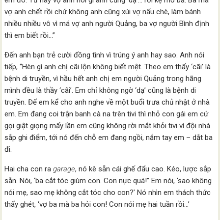
em đó. Từ nay vợ anh nói gì anh cũng ‘dạ’… rồi kệ mồ bả. Ba má
vợ anh chết rồi chứ không anh cũng xúi vợ nấu chè, làm bánh
nhiều nhiều vô vì má vợ anh người Quảng, ba vợ người Bình định
thì em biết rồi…”
Đến anh bạn trẻ cười đồng tình vì trúng ý anh hay sao. Anh nói
tiếp, “Hèn gì anh chị cãi lộn không biết mệt. Theo em thấy ‘cãi’ là
bệnh di truyền, vì hầu hết anh chị em người Quảng trong hãng
mình đều là thầy ‘cãi’. Em chỉ không ngờ ‘dạ’ cũng là bệnh di
truyền. Để em kể cho anh nghe về một buổi trưa chủ nhật ở nhà
em. Em đang coi trận banh cà na trên tivi thì nhỏ con gái em cứ
gọi giật giọng mấy lần em cũng không rời mắt khỏi tivi vì đội nhà
sắp ghi điểm, tới nó đến chỗ em đang ngồi, nắm tay em – dắt ba
đi.
Hai cha con ra
garage
, nó kê sẵn cái ghế đẩu cao. Kéo, lược sắp
sẵn. Nói, ‘ba cắt tóc giùm con. Con nực quá!” Em nói, ‘sao không
nói mẹ, sao mẹ không cắt tóc cho con?’ Nó nhìn em thách thức
thấy ghét, ‘vợ ba mà ba hỏi con! Con nói mẹ hai tuần rồi…’