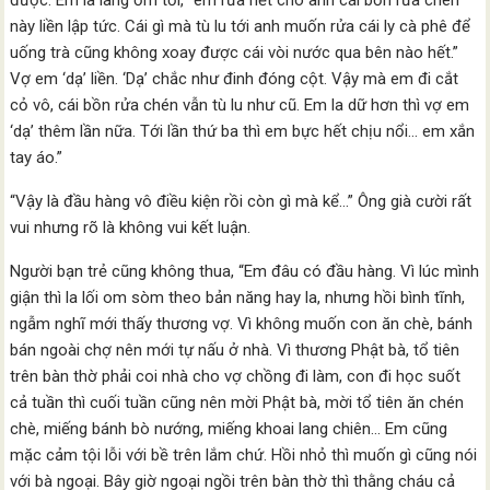
được. Em la làng ỏm tỏi, “em rửa hết cho anh cái bồn rửa chén
này liền lập tức. Cái gì mà tù lu tới anh muốn rửa cái ly cà phê để
uống trà cũng không xoay được cái vòi nước qua bên nào hết.”
Vợ em ‘dạ’ liền. ‘Dạ’ chắc như đinh đóng cột. Vậy mà em đi cắt
cỏ vô, cái bồn rửa chén vẫn tù lu như cũ. Em la dữ hơn thì vợ em
‘dạ’ thêm lần nữa. Tới lần thứ ba thì em bực hết chịu nổi… em xắn
tay áo.”
“Vậy là đầu hàng vô điều kiện rồi còn gì mà kể…” Ông già cười rất
vui nhưng rõ là không vui kết luận.
Người bạn trẻ cũng không thua, “Em đâu có đầu hàng. Vì lúc mình
giận thì la lối om sòm theo bản năng hay la, nhưng hồi bình tĩnh,
ngẫm nghĩ mới thấy thương vợ. Vì không muốn con ăn chè, bánh
bán ngoài chợ nên mới tự nấu ở nhà. Vì thương Phật bà, tổ tiên
trên bàn thờ phải coi nhà cho vợ chồng đi làm, con đi học suốt
cả tuần thì cuối tuần cũng nên mời Phật bà, mời tổ tiên ăn chén
chè, miếng bánh bò nướng, miếng khoai lang chiên… Em cũng
mặc cảm tội lỗi với bề trên lắm chứ. Hồi nhỏ thì muốn gì cũng nói
với bà ngoại. Bây giờ ngoại ngồi trên bàn thờ thì thằng cháu cả