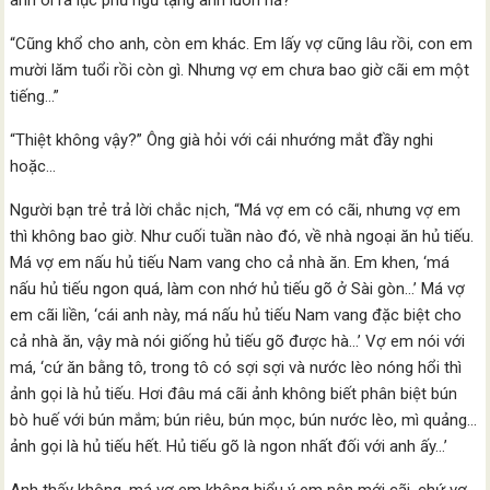
anh ói ra lục phủ ngũ tạng anh luôn hả?”
“Cũng khổ cho anh, còn em khác. Em lấy vợ cũng lâu rồi, con em
mười lăm tuổi rồi còn gì. Nhưng vợ em chưa bao giờ cãi em một
tiếng…”
“Thiệt không vậy?” Ông già hỏi với cái nhướng mắt đầy nghi
hoặc…
Người bạn trẻ trả lời chắc nịch, “Má vợ em có cãi, nhưng vợ em
thì không bao giờ. Như cuối tuần nào đó, về nhà ngoại ăn hủ tiếu.
Má vợ em nấu hủ tiếu Nam vang cho cả nhà ăn. Em khen, ‘má
nấu hủ tiếu ngon quá, làm con nhớ hủ tiếu gõ ở Sài gòn…’ Má vợ
em cãi liền, ‘cái anh này, má nấu hủ tiếu Nam vang đặc biệt cho
cả nhà ăn, vậy mà nói giống hủ tiếu gõ được hà…’ Vợ em nói với
má, ‘cứ ăn bằng tô, trong tô có sợi sợi và nước lèo nóng hổi thì
ảnh gọi là hủ tiếu. Hơi đâu má cãi ảnh không biết phân biệt bún
bò huế với bún mắm; bún riêu, bún mọc, bún nước lèo, mì quảng…
ảnh gọi là hủ tiếu hết. Hủ tiếu gõ là ngon nhất đối với anh ấy…’