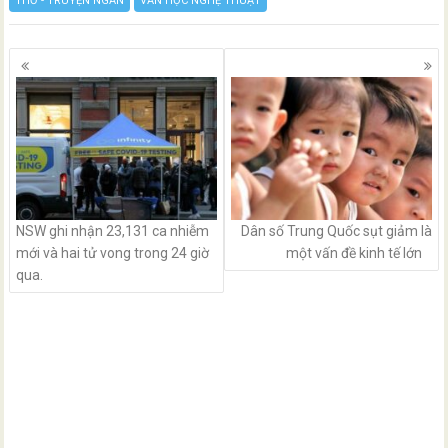
THƠ - TRUYỆN NGẮN
VĂN HỌC NGHỆ THUẬT
Posts
navigation
NSW ghi nhận 23,131 ca nhiễm
Dân số Trung Quốc sụt giảm là
mới và hai tử vong trong 24 giờ
một vấn đề kinh tế lớn
qua.