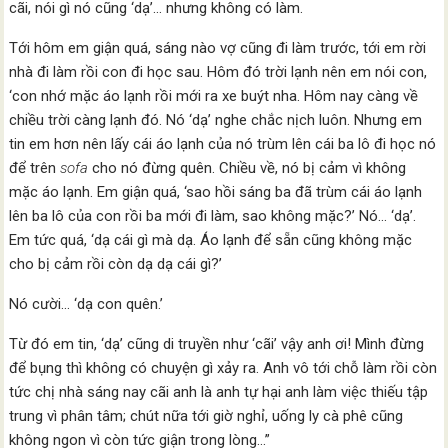
cãi, nói gì nó cũng ‘dạ’… nhưng không có làm.
Tới hôm em giận quá, sáng nào vợ cũng đi làm trước, tới em rời
nhà đi làm rồi con đi học sau. Hôm đó trời lạnh nên em nói con,
‘con nhớ mặc áo lạnh rồi mới ra xe buýt nha. Hôm nay càng về
chiều trời càng lạnh đó. Nó ‘dạ’ nghe chắc nịch luôn. Nhưng em
tin em hơn nên lấy cái áo lạnh của nó trùm lên cái ba lô đi học nó
để trên
sofa
cho nó đừng quên. Chiều về, nó bị cảm vì không
mặc áo lạnh. Em giận quá, ‘sao hồi sáng ba đã trùm cái áo lạnh
lên ba lô của con rồi ba mới đi làm, sao không mặc?’ Nó… ‘dạ’.
Em tức quá, ‘dạ cái gì mà dạ. Áo lạnh để sẵn cũng không mặc
cho bị cảm rồi còn dạ dạ cái gì?’
Nó cười… ‘dạ con quên.’
Từ đó em tin, ‘dạ’ cũng di truyền như ‘cãi’ vậy anh ơi! Mình đừng
để bụng thì không có chuyện gì xảy ra. Anh vô tới chỗ làm rồi còn
tức chị nhà sáng nay cãi anh là anh tự hại anh làm việc thiếu tập
trung vì phân tâm; chút nữa tới giờ nghỉ, uống ly cà phê cũng
không ngon vì còn tức giận trong lòng…”