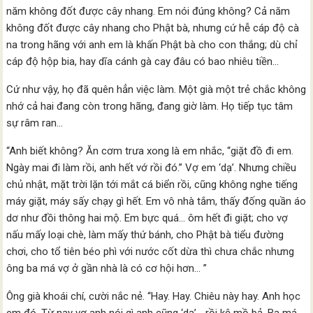
năm không đốt được cây nhang. Em nói đúng không? Cả năm
không đốt được cây nhang cho Phật bà, nhưng cứ hễ cáp độ cà
na trong hãng với anh em là khấn Phật bà cho con thắng; dù chỉ
cáp độ hộp bia, hay dĩa cánh gà cay đâu có bao nhiêu tiền…
Cứ như vậy, họ đã quên hẳn việc làm. Một già một trẻ chắc không
nhớ cả hai đang còn trong hãng, đang giờ làm. Họ tiếp tục tâm
sự râm ran…
“Anh biết không? Ăn cơm trưa xong là em nhắc, “giặt đồ đi em.
Ngày mai đi làm rồi, anh hết vớ rồi đó.” Vợ em ‘dạ’. Nhưng chiều
chủ nhật, mặt trời lặn tới mắt cá biển rồi, cũng không nghe tiếng
máy giặt, máy sấy chạy gì hết. Em vô nhà tắm, thấy đống quần áo
dơ như đồi thông hai mộ. Em bực quá… ôm hết đi giặt; cho vợ
nấu mấy loại chè, làm mấy thứ bánh, cho Phật bà tiểu đường
chơi, cho tổ tiên béo phì với nước cốt dừa thì chưa chắc nhưng
ông ba má vợ ở gần nhà là có cơ hội hơn… ”
Ông già khoái chí, cười nắc nẻ. “Hay. Hay. Chiêu này hay. Anh học