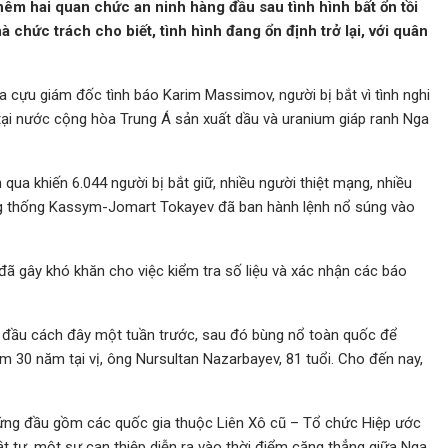
hêm hai quan chức an ninh hàng đầu sau tình hình bất ổn tồi
à chức trách cho biết, tình hình đang ổn định trở lại, với quân
a cựu giám đốc tình báo Karim Massimov, người bị bắt vì tình nghi
tại nước cộng hòa Trung Á sản xuất dầu và uranium giáp ranh Nga
qua khiến 6.044 người bị bắt giữ, nhiều người thiệt mạng, nhiều
ổng thống Kassym-Jomart Tokayev đã ban hành lệnh nổ súng vào
đã gây khó khăn cho việc kiểm tra số liệu và xác nhận các báo
bắt đầu cách đây một tuần trước, sau đó bùng nổ toàn quốc để
m 30 năm tại vị, ông Nursultan Nazarbayev, 81 tuổi. Cho đến nay,
đứng đầu gồm các quốc gia thuộc Liên Xô cũ – Tổ chức Hiệp ước
t tự, một sự can thiệp diễn ra vào thời điểm căng thẳng giữa Nga