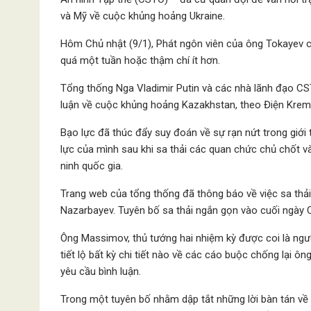
và Mỹ về cuộc khủng hoảng Ukraine.
Hôm Chủ nhật (9/1), Phát ngôn viên của ông Tokayev c
quá một tuần hoặc thậm chí ít hơn.
Tổng thống Nga Vladimir Putin và các nhà lãnh đạo CS
luận về cuộc khủng hoảng Kazakhstan, theo Điện Kreml
Bạo lực đã thúc đẩy suy đoán về sự rạn nứt trong giới
lực của mình sau khi sa thải các quan chức chủ chốt v
ninh quốc gia.
Trang web của tổng thống đã thông báo về việc sa thải
Nazarbayev. Tuyên bố sa thải ngắn gọn vào cuối ngày Ch
Ông Massimov, thủ tướng hai nhiệm kỳ được coi là ngư
tiết lộ bất kỳ chi tiết nào về các cáo buộc chống lại ôn
yêu cầu bình luận.
Trong một tuyên bố nhằm dập tắt những lời bàn tán về