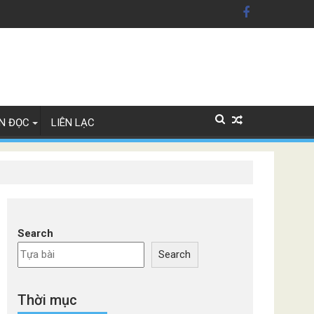
xe Đức
N ĐỌC
LIÊN LẠC
Search
Search
Thời mục