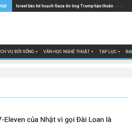
nhật
Trung Quốc - từ mỏ vàng trở thành gánh nặng của các hãng 
Israel bác kế hoạch Gaza do ông Trump hậu thuẫn
ỊCH VỤ ĐỜI SỐNG
VĂN HỌC NGHỆ THUẬT
TẠP LỤC
BẠ
-Eleven của Nhật vì gọi Đài Loan là