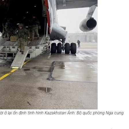
ời ở lại ổn định tình hình Kazakhstan Ảnh: Bộ quốc phòng Nga cung