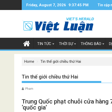
Skip
Friday, August 7, 2026
9:37:46 PM
Tin cập 
to
content
TIN TỨC
THỜI SỰ
THÔNG BÁO
D
Home
Tin thế giới chiều thứ Hai
Tin thế giới chiều thứ Hai
Pham
Trung Quốc phạt chuỗi cửa hàng 7
‘quốc gia’