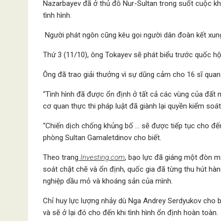
Nazarbayev đã ở thủ đô Nur-Sultan trong suốt cuộc k
tình hình.
Người phát ngôn cũng kêu gọi người dân đoàn kết xun
Thứ 3 (11/10), ông Tokayev sẽ phát biểu trước quốc hộ
Ông đã trao giải thưởng vì sự dũng cảm cho 16 sĩ quan
“Tình hình đã được ổn định ở tất cả các vùng của đất 
cơ quan thực thi pháp luật đã giành lại quyền kiểm soá
“Chiến dịch chống khủng bố … sẽ được tiếp tục cho đến
phòng Sultan Gamaletdinov cho biết.
Theo trang
Investing.com
, bạo lực đã giáng một đòn 
soát chặt chẽ và ổn định, quốc gia đã từng thu hút hà
nghiệp dầu mỏ và khoáng sản của mình.
Chỉ huy lực lượng nhảy dù Nga Andrey Serdyukov cho bi
và sẽ ở lại đó cho đến khi tình hình ổn định hoàn toàn.