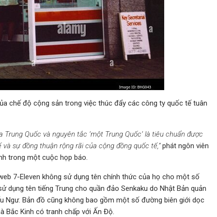
ủa chế độ cộng sản trong việc thúc đẩy các công ty quốc tế tuân
a Trung Quốc và nguyên tắc ‘một Trung Quốc’ là tiêu chuẩn được
ế và sự đồng thuận rộng rãi của cộng đồng quốc tế,”
phát ngôn viên
nh trong một cuộc họp báo.
 web 7-Eleven không sử dụng tên chính thức của họ cho một số
 sử dụng tên tiếng Trung cho quần đảo Senkaku do Nhật Bản quản
Điếu Ngư. Bản đồ cũng không bao gồm một số đường biên giới dọc
à Bắc Kinh có tranh chấp với Ấn Độ.