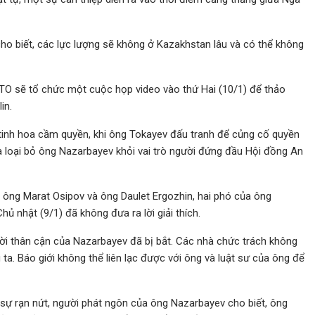
ho biết, các lực lượng sẽ không ở Kazakhstan lâu và có thể không
TO sẽ tổ chức một cuộc họp video vào thứ Hai (10/1) để thảo
in.
 tinh hoa cầm quyền, khi ông Tokayev đấu tranh để củng cố quyền
à loại bỏ ông Nazarbayev khỏi vai trò người đứng đầu Hội đồng An
 ông Marat Osipov và ông Daulet Ergozhin, hai phó của ông
ủ nhật (9/1) đã không đưa ra lời giải thích.
ời thân cận của Nazarbayev đã bị bắt. Các nhà chức trách không
g ta. Báo giới không thể liên lạc được với ông và luật sư của ông để
 sự rạn nứt, người phát ngôn của ông Nazarbayev cho biết, ông