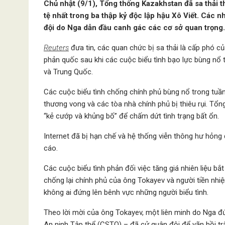
Chủ nhật (9/1), Tổng thống Kazakhstan đã sa thải t
tệ nhất trong ba thập kỷ độc lập hậu Xô Viết. Các nh
đội do Nga dẫn đầu canh gác các cơ sở quan trọng.
Reuters
đưa tin, các quan chức bị sa thải là cấp phó củ
phản quốc sau khi các cuộc biểu tình bạo lực bùng nổ 
và Trung Quốc.
Các cuộc biểu tình chống chính phủ bùng nổ trong tuần 
thương vong và các tòa nhà chính phủ bị thiêu rụi. T
“kẻ cướp và khủng bố” để chấm dứt tình trạng bất ổn.
Internet đã bị hạn chế và hệ thống viễn thông hư hỏng 
cáo.
Các cuộc biểu tình phản đối việc tăng giá nhiên liệu 
chống lại chính phủ của ông Tokayev và người tiền nhiệ
không ai đứng lên bênh vực những người biểu tình.
Theo lời mời của ông Tokayev, một liên minh do Nga 
An ninh Tập thể (CSTO) – đã cử quân đội để vãn hồi trậ