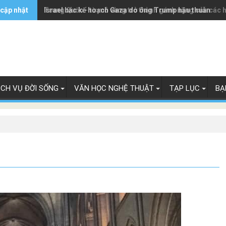
 cập nhật
Trung Quốc - từ mỏ vàng trở thành gánh nặng của các 
Israel bác kế hoạch Gaza do ông Trump hậu thuẫn
ỊCH VỤ ĐỜI SỐNG
VĂN HỌC NGHỆ THUẬT
TẠP LỤC
BẠ