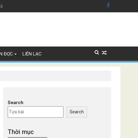
hãng xe Đức
N ĐỌC
LIÊN LẠC
Search
Search
Thời mục