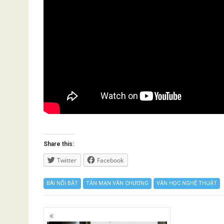
Share this:
Twitter
Facebook
BÀI NỔI BẬT
TẢN MẠN VĂN CHƯƠNG
VĂN HỌC NGHỆ THUẬT
Posts