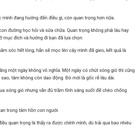
c mình đang hướng đến điều gì, còn quan trọng hơn nữa.
con đường học hỏi và sửa chữa. Quan trọng không phải lâu hay
ỡ mục đích và hướng đi bạn đã lựa chọn.
hăm sóc hết lòng, hẳn sẽ mọc lên cây mình đã gieo, kết quả là
 rằng một ngày không vô nghĩa. Một ngày có chút sóng gió thì cũng
a sao, tâm không còn dao động. Đó mới là gốc rễ lâu dài.
i qua sóng gió nhưng vẫn đủ trầm tĩnh sáng suốt để chèo chống
 an trong tâm hồn con người.
iều quan trọng là thấy ra được chính mình, dù trải qua bao nhiêu