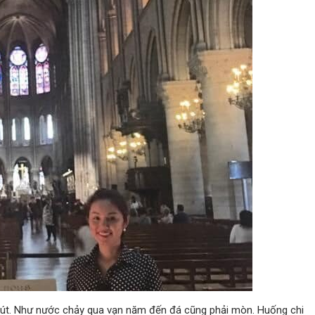
hút. Như nước chảy qua vạn năm đến đá cũng phải mòn. Huống chi