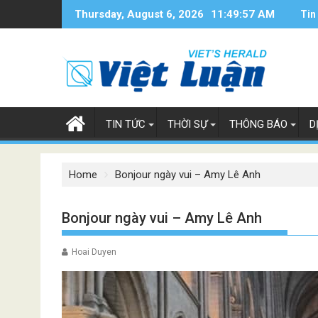
Skip
Thursday, August 6, 2026
11:49:58 AM
Tin
to
content
TIN TỨC
THỜI SỰ
THÔNG BÁO
D
Home
Bonjour ngày vui – Amy Lê Anh
Bonjour ngày vui – Amy Lê Anh
Hoai Duyen