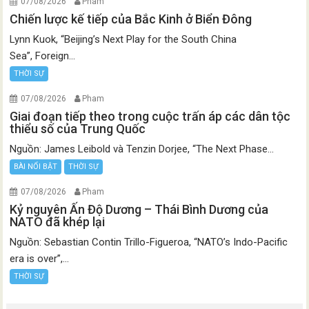
07/08/2026
Pham
Chiến lược kế tiếp của Bắc Kinh ở Biển Đông
Lynn Kuok, “Beijing’s Next Play for the South China
Sea”, Foreign...
THỜI SỰ
07/08/2026
Pham
Giai đoạn tiếp theo trong cuộc trấn áp các dân tộc
thiểu số của Trung Quốc
Nguồn: James Leibold và Tenzin Dorjee, “The Next Phase...
BÀI NỔI BẬT
THỜI SỰ
07/08/2026
Pham
Kỷ nguyên Ấn Độ Dương – Thái Bình Dương của
NATO đã khép lại
Nguồn: Sebastian Contin Trillo-Figueroa, “NATO’s Indo-Pacific
era is over”,...
THỜI SỰ