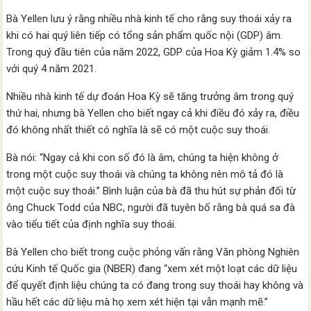
Bà Yellen lưu ý rằng nhiều nhà kinh tế cho rằng suy thoái xảy ra
khi có hai quý liên tiếp có tổng sản phẩm quốc nội (GDP) âm.
Trong quý đầu tiên của năm 2022, GDP của Hoa Kỳ giảm 1.4% so
với quý 4 năm 2021.
Nhiều nhà kinh tế dự đoán Hoa Kỳ sẽ tăng trưởng âm trong quý
thứ hai, nhưng bà Yellen cho biết ngay cả khi điều đó xảy ra, điều
đó không nhất thiết có nghĩa là sẽ có một cuộc suy thoái.
Bà nói: “Ngay cả khi con số đó là âm, chúng ta hiện không ở
trong một cuộc suy thoái và chúng ta không nên mô tả đó là
một cuộc suy thoái.” Bình luận của bà đã thu hút sự phản đối từ
ông Chuck Todd của NBC, người đã tuyên bố rằng bà quá sa đà
vào tiểu tiết của định nghĩa suy thoái.
Bà Yellen cho biết trong cuộc phỏng vấn rằng Văn phòng Nghiên
cứu Kinh tế Quốc gia (NBER) đang “xem xét một loạt các dữ liệu
để quyết định liệu chúng ta có đang trong suy thoái hay không và
hầu hết các dữ liệu mà họ xem xét hiện tại vẫn mạnh mẽ.”