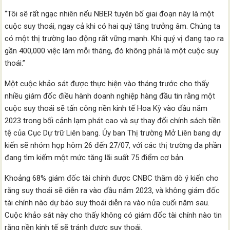
“Tôi sẽ rất ngạc nhiên nếu NBER tuyên bố giai đoạn này là một
cuộc suy thoái, ngay cả khi có hai quý tăng trưởng âm. Chúng ta
có một thị trường lao động rất vững mạnh. Khi quý vị đang tạo ra
gần 400,000 việc làm mỗi tháng, đó không phải là một cuộc suy
thoái.”
Một cuộc khảo sát được thực hiện vào tháng trước cho thấy
nhiều giám đốc điều hành doanh nghiệp hàng đầu tin rằng một
cuộc suy thoái sẽ tấn công nền kinh tế Hoa Kỳ vào đầu năm
2023 trong bối cảnh lạm phát cao và sự thay đổi chính sách tiền
tệ của Cục Dự trữ Liên bang. Ủy ban Thị trường Mở Liên bang dự
kiến ​​sẽ nhóm họp hôm 26 đến 27/07, với các thị trường đa phần
đang tìm kiếm một mức tăng lãi suất 75 điểm cơ bản.
Khoảng 68% giám đốc tài chính được CNBC thăm dò ý kiến ​​cho
rằng suy thoái sẽ diễn ra vào đầu năm 2023, và không giám đốc
tài chính nào dự báo suy thoái diễn ra vào nửa cuối năm sau.
Cuộc khảo sát này cho thấy không có giám đốc tài chính nào tin
rằng nền kinh tế sẽ tránh được suy thoái.