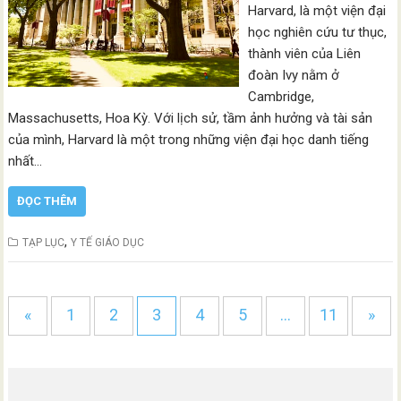
Harvard, là một viện đại
học nghiên cứu tư thục,
thành viên của Liên
đoàn Ivy nằm ở
Cambridge,
Massachusetts, Hoa Kỳ. Với lịch sử, tầm ảnh hưởng và tài sản
của mình, Harvard là một trong những viện đại học danh tiếng
nhất…
ĐỌC THÊM
,
TẠP LỤC
Y TẾ GIÁO DỤC
«
1
2
3
4
5
…
11
»