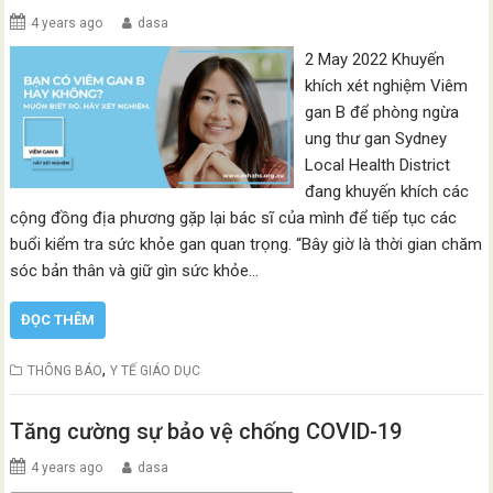
4 years ago
dasa
2 May 2022 Khuyến
khích xét nghiệm Viêm
gan B để phòng ngừa
ung thư gan Sydney
Local Health District
đang khuyến khích các
cộng đồng địa phương gặp lại bác sĩ của mình để tiếp tục các
buổi kiểm tra sức khỏe gan quan trọng. “Bây giờ là thời gian chăm
sóc bản thân và giữ gìn sức khỏe…
ĐỌC THÊM
,
THÔNG BÁO
Y TẾ GIÁO DỤC
Tăng cường sự bảo vệ chống COVID-19
4 years ago
dasa