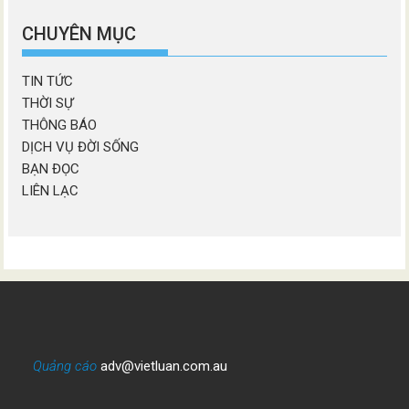
chương
mục
CHUYÊN MỤC
TIN TỨC
THỜI SỰ
THÔNG BÁO
DỊCH VỤ ĐỜI SỐNG
BẠN ĐỌC
LIÊN LẠC
Quảng cáo
adv@vietluan.com.au