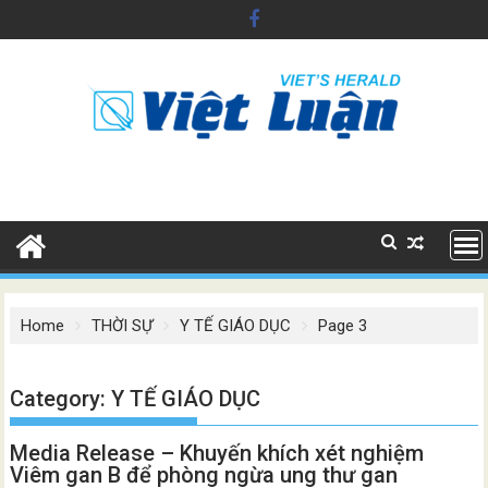
Skip
to
content
Home
THỜI SỰ
Y TẾ GIÁO DỤC
Page 3
Category:
Y TẾ GIÁO DỤC
Media Release – Khuyến khích xét nghiệm
Viêm gan B để phòng ngừa ung thư gan