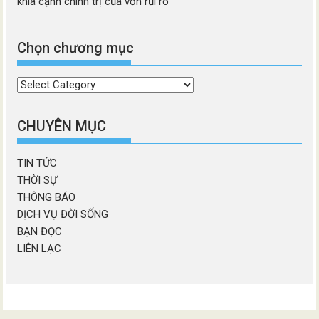
khía cạnh chính trị của vốn rủi ro
Chọn chương mục
Chọn
chương
mục
CHUYÊN MỤC
TIN TỨC
THỜI SỰ
THÔNG BÁO
DỊCH VỤ ĐỜI SỐNG
BẠN ĐỌC
LIÊN LẠC