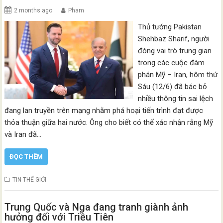
2 months ago
Pham
Thủ tướng Pakistan
Shehbaz Sharif, người
đóng vai trò trung gian
trong các cuộc đàm
phán Mỹ – Iran, hôm thứ
Sáu (12/6) đã bác bỏ
nhiều thông tin sai lệch
đang lan truyền trên mạng nhằm phá hoại tiến trình đạt được
thỏa thuận giữa hai nước. Ông cho biết có thể xác nhận rằng Mỹ
và Iran đã…
ĐỌC THÊM
TIN THẾ GIỚI
Trung Quốc và Nga đang tranh giành ảnh
hưởng đối với Triều Tiên